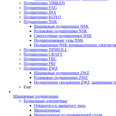
Подшипники TIMKEN
Подшипники FAG
Подшипники INA
Подшипники KOYO
Подшипники NSK
Шариковые подшипники NSK
Роликовые подшипники NSK
Сверхточные подшипники NSK
Подшипниковые узлы NSK
Подшипники NSK промышленных электродв
Подшипники DINROLL
Подшипники CRAFT
Подшипники FBC
Подшипники FBJ
Подшипники ZWZ
Шариковые подшипники ZWZ
Роликовые подшипники ZWZ
Подшипники скольжения ZWZ, шарнирные 
Ещё
Шариковые подшипники
Радиальные однорядные
Открытого и закрытого типа
Миниатюрные
Миниатюрные из нержавеющей стали