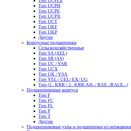
Тип UCFLE
Тип UCPH
Тип UCPE
Тип UCPX
Тип UCT
Тип UKF
Тип UKP
Другие
Корпусные подшипники
Сельскохозяйственные
Тип SA (AEL)
Тип SB (AS)
Тип UC / YAR
Тип UCX
Тип UK / YSA
Тип YEL / UEL/ EX/ UG
Тип (2.. KRR / 2.. KRR-AH../ RAE../RALE...)
Подшипниковые корпуса
Тип F
Тип FC
Тип FL
Тип P
Тип T
Другие
Подшипниковые узлы и подшипники из нержавею