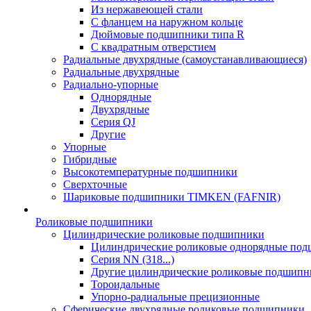
Из нержавеющей стали
С фланцем на наружном кольце
Дюймовые подшипники типа R
С квадратным отверстием
Радиальные двухрядные (самоустанавливающиеся)
Радиальные двухрядные
Радиально-упорные
Однорядные
Двухрядные
Серия QJ
Другие
Упорные
Гибридные
Высокотемпературные подшипники
Сверхточные
Шариковые подшипники TIMKEN (FAFNIR)
Роликовые подшипники
Цилиндрические роликовые подшипники
Цилиндрические роликовые однорядные по
Серия NN (318...)
Другие цилиндрические роликовые подшипн
Тороидальные
Упорно-радиальные прецизионные
Сферические двухрядные роликовые подшипники