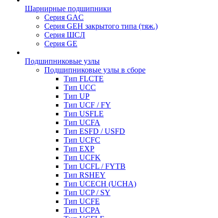
Шарнирные подшипники
Серия GAC
Серия GEH закрытого типа (тяж.)
Серия ШСЛ
Серия GE
Подшипниковые узлы
Подшипниковые узлы в сборе
Тип FLCTE
Тип UCC
Тип UP
Тип UCF / FY
Тип USFLE
Тип UCFA
Тип ESFD / USFD
Тип UCFC
Тип EXP
Тип UCFK
Тип UCFL / FYTB
Тип RSHEY
Тип UCECH (UCHA)
Тип UCP / SY
Тип UCFE
Тип UCPA