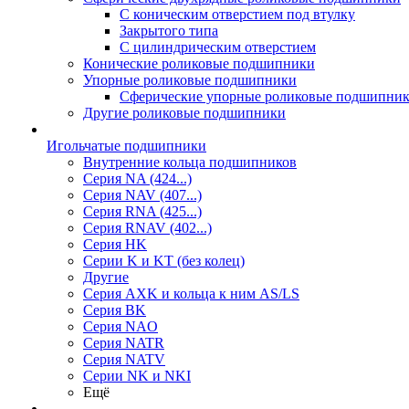
С коническим отверстием под втулку
Закрытого типа
С цилиндрическим отверстием
Конические роликовые подшипники
Упорные роликовые подшипники
Сферические упорные роликовые подшипни
Другие роликовые подшипники
Игольчатые подшипники
Внутренние кольца подшипников
Серия NA (424...)
Серия NAV (407...)
Серия RNA (425...)
Серия RNAV (402...)
Серия HK
Серии K и KT (без колец)
Другие
Серия AXK и кольца к ним AS/LS
Серия BK
Серия NAO
Серия NATR
Серия NATV
Серии NK и NKI
Ещё