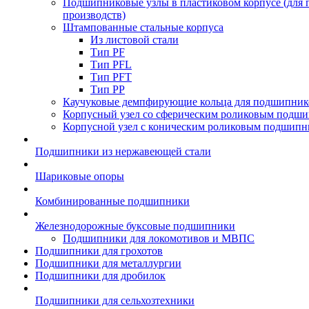
Подшипниковые узлы в пластиковом корпусе (для
производств)
Штампованные стальные корпуса
Из листовой стали
Тип PF
Тип PFL
Тип PFT
Тип PP
Каучуковые демпфирующие кольца для подшипник
Корпусный узел со сферическим роликовым подши
Корпусной узел с коническим роликовым подшипн
Подшипники из нержавеющей стали
Шариковые опоры
Комбинированные подшипники
Железнодорожные буксовые подшипники
Подшипники для локомотивов и МВПС
Подшипники для грохотов
Подшипники для металлургии
Подшипники для дробилок
Подшипники для сельхозтехники