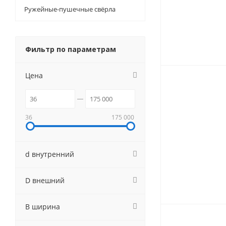
Ружейные-пушечные свёрла
Фильтр по параметрам
Цена
36
175 000
d внутренний
D внешний
B ширина