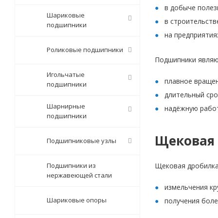
в добыче полез
Шариковые
в строительств
подшипники
на предприятия
Роликовые подшипники
Подшипники являю
Игольчатые
плавное враще
подшипники
длительный ср
Шарнирные
надёжную работ
подшипники
Щековая 
Подшипниковые узлы
Подшипники из
Щековая дробилка
нержавеющей стали
измельчения кр
Шариковые опоры
получения боле