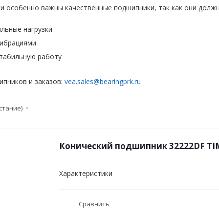
и особенно важны качественные подшипники, так как они должн
льные нагрузки
вибрациями
стабильную работу
ипников и заказов:
vea.sales@bearingprk.ru
стание)
Конический подшипник 32222DF T
Характеристики
Сравнить