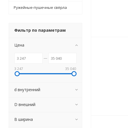
Ружейные-пушечные свёрла
Фильтр по параметрам
Цена
3 247
35 040
d внутренний
D внешний
B ширина