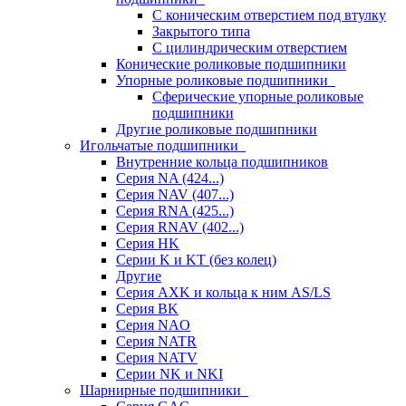
С коническим отверстием под втулку
Закрытого типа
С цилиндрическим отверстием
Конические роликовые подшипники
Упорные роликовые подшипники
Сферические упорные роликовые
подшипники
Другие роликовые подшипники
Игольчатые подшипники
Внутренние кольца подшипников
Серия NA (424...)
Серия NAV (407...)
Серия RNA (425...)
Серия RNAV (402...)
Серия HK
Серии K и KT (без колец)
Другие
Серия AXK и кольца к ним AS/LS
Серия BK
Серия NAO
Серия NATR
Серия NATV
Серии NK и NKI
Шарнирные подшипники