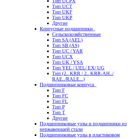
Тип UCPX
Тип UCT
Тип UKF
Тип UKP
Другие
Корпусные подшипники
Сельскохозяйственные
Тип SA (AEL)
Тип SB (AS)
Тип UC / YAR
Тип UCX
Тип UK / YSA
Тип YEL / UEL/ EX/ UG
Тип (2.. KRR / 2.. KRR-AH../
RAE../RALE...)
Подшипниковые корпуса
Тип F
Тип FC
Тип FL
Тип P
Тип T
Другие
Подшипниковые узлы и подшипники из
нержавеющей стали
Подшипниковые узлы в пластиковом