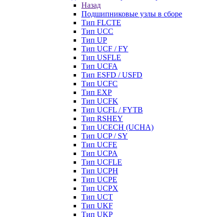
Назад
Подшипниковые узлы в сборе
Тип FLCTE
Тип UCC
Тип UP
Тип UCF / FY
Тип USFLE
Тип UCFA
Тип ESFD / USFD
Тип UCFC
Тип EXP
Тип UCFK
Тип UCFL / FYTB
Тип RSHEY
Тип UCECH (UCHA)
Тип UCP / SY
Тип UCFE
Тип UCPA
Тип UCFLE
Тип UCPH
Тип UCPE
Тип UCPX
Тип UCT
Тип UKF
Тип UKP