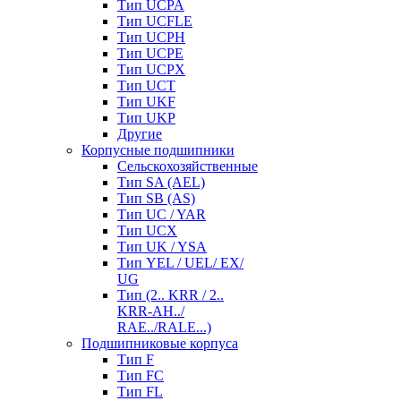
Тип UCPA
Тип UCFLE
Тип UCPH
Тип UCPE
Тип UCPX
Тип UCT
Тип UKF
Тип UKP
Другие
Корпусные подшипники
Сельскохозяйственные
Тип SA (AEL)
Тип SB (AS)
Тип UC / YAR
Тип UCX
Тип UK / YSA
Тип YEL / UEL/ EX/
UG
Тип (2.. KRR / 2..
KRR-AH../
RAE../RALE...)
Подшипниковые корпуса
Тип F
Тип FC
Тип FL