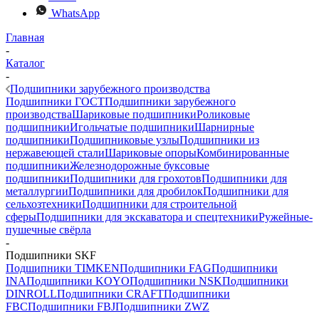
WhatsApp
Главная
-
Каталог
-
Подшипники зарубежного производства
Подшипники ГОСТ
Подшипники зарубежного
производства
Шариковые подшипники
Роликовые
подшипники
Игольчатые подшипники
Шарнирные
подшипники
Подшипниковые узлы
Подшипники из
нержавеющей стали
Шариковые опоры
Комбинированные
подшипники
Железнодорожные буксовые
подшипники
Подшипники для грохотов
Подшипники для
металлургии
Подшипники для дробилок
Подшипники для
сельхозтехники
Подшипники для строительной
сферы
Подшипники для экскаватора и спецтехники
Ружейные-
пушечные свёрла
-
Подшипники SKF
Подшипники TIMKEN
Подшипники FAG
Подшипники
INA
Подшипники KOYO
Подшипники NSK
Подшипники
DINROLL
Подшипники CRAFT
Подшипники
FBC
Подшипники FBJ
Подшипники ZWZ