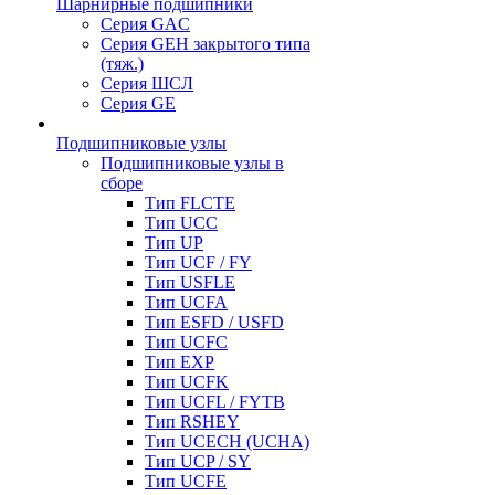
Шарнирные подшипники
Серия GAC
Серия GEH закрытого типа
(тяж.)
Серия ШСЛ
Серия GE
Подшипниковые узлы
Подшипниковые узлы в
сборе
Тип FLCTE
Тип UCC
Тип UP
Тип UCF / FY
Тип USFLE
Тип UCFA
Тип ESFD / USFD
Тип UCFC
Тип EXP
Тип UCFK
Тип UCFL / FYTB
Тип RSHEY
Тип UCECH (UCHA)
Тип UCP / SY
Тип UCFE