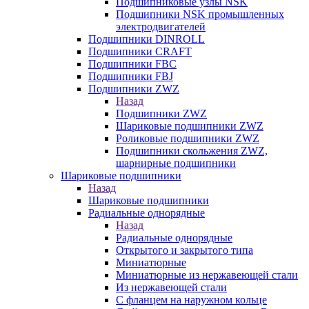
Подшипниковые узлы NSK
Подшипники NSK промышленных
электродвигателей
Подшипники DINROLL
Подшипники CRAFT
Подшипники FBC
Подшипники FBJ
Подшипники ZWZ
Назад
Подшипники ZWZ
Шариковые подшипники ZWZ
Роликовые подшипники ZWZ
Подшипники скольжения ZWZ,
шарнирные подшипники
Шариковые подшипники
Назад
Шариковые подшипники
Радиальные однорядные
Назад
Радиальные однорядные
Открытого и закрытого типа
Миниатюрные
Миниатюрные из нержавеющей стали
Из нержавеющей стали
С фланцем на наружном кольце