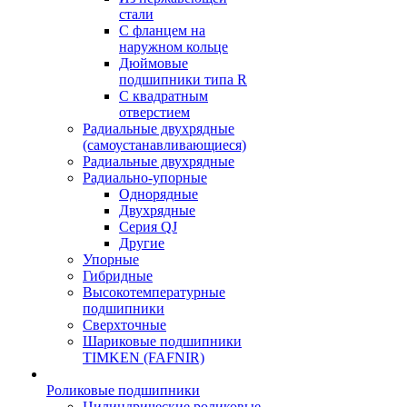
стали
С фланцем на
наружном кольце
Дюймовые
подшипники типа R
С квадратным
отверстием
Радиальные двухрядные
(самоустанавливающиеся)
Радиальные двухрядные
Радиально-упорные
Однорядные
Двухрядные
Серия QJ
Другие
Упорные
Гибридные
Высокотемпературные
подшипники
Сверхточные
Шариковые подшипники
TIMKEN (FAFNIR)
Роликовые подшипники
Цилиндрические роликовые