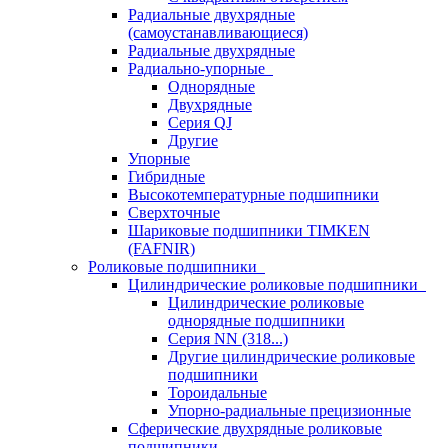
Радиальные двухрядные
(самоустанавливающиеся)
Радиальные двухрядные
Радиально-упорные
Однорядные
Двухрядные
Серия QJ
Другие
Упорные
Гибридные
Высокотемпературные подшипники
Сверхточные
Шариковые подшипники TIMKEN
(FAFNIR)
Роликовые подшипники
Цилиндрические роликовые подшипники
Цилиндрические роликовые
однорядные подшипники
Серия NN (318...)
Другие цилиндрические роликовые
подшипники
Тороидальные
Упорно-радиальные прецизионные
Сферические двухрядные роликовые
подшипники