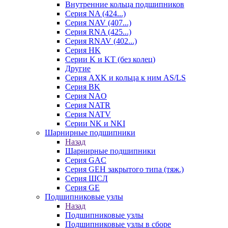
Внутренние кольца подшипников
Серия NA (424...)
Серия NAV (407...)
Серия RNA (425...)
Серия RNAV (402...)
Серия HK
Серии K и KT (без колец)
Другие
Серия AXK и кольца к ним AS/LS
Серия BK
Серия NAO
Серия NATR
Серия NATV
Серии NK и NKI
Шарнирные подшипники
Назад
Шарнирные подшипники
Серия GAC
Серия GEH закрытого типа (тяж.)
Серия ШСЛ
Серия GE
Подшипниковые узлы
Назад
Подшипниковые узлы
Подшипниковые узлы в сборе