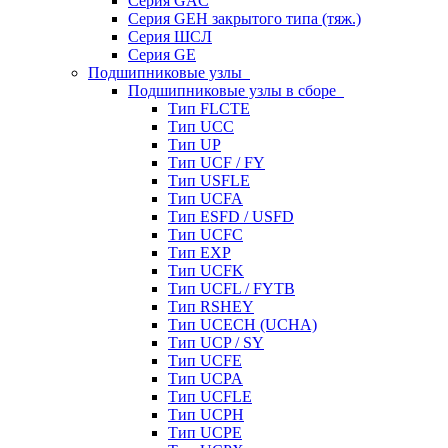
Серия GAC
Серия GEH закрытого типа (тяж.)
Серия ШСЛ
Серия GE
Подшипниковые узлы
Подшипниковые узлы в сборе
Тип FLCTE
Тип UCC
Тип UP
Тип UCF / FY
Тип USFLE
Тип UCFA
Тип ESFD / USFD
Тип UCFC
Тип EXP
Тип UCFK
Тип UCFL / FYTB
Тип RSHEY
Тип UCECH (UCHA)
Тип UCP / SY
Тип UCFE
Тип UCPA
Тип UCFLE
Тип UCPH
Тип UCPE