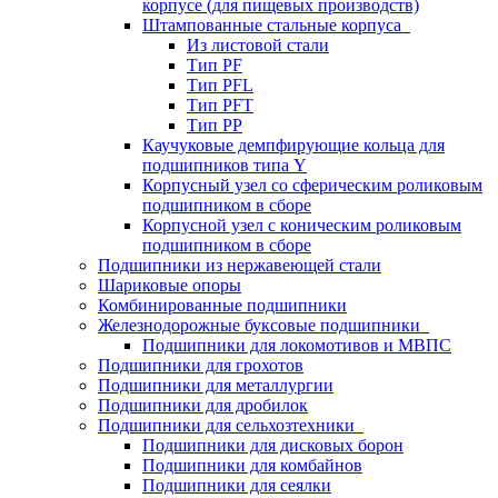
корпусе (для пищевых производств)
Штампованные стальные корпуса
Из листовой стали
Тип PF
Тип PFL
Тип PFT
Тип PP
Каучуковые демпфирующие кольца для
подшипников типа Y
Корпусный узел со сферическим роликовым
подшипником в сборе
Корпусной узел с коническим роликовым
подшипником в сборе
Подшипники из нержавеющей стали
Шариковые опоры
Комбинированные подшипники
Железнодорожные буксовые подшипники
Подшипники для локомотивов и МВПС
Подшипники для грохотов
Подшипники для металлургии
Подшипники для дробилок
Подшипники для сельхозтехники
Подшипники для дисковых борон
Подшипники для комбайнов
Подшипники для сеялки