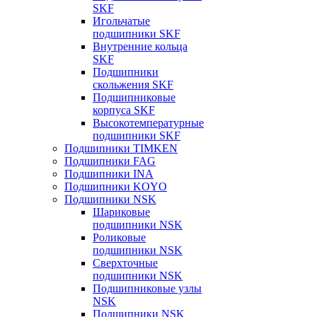
SKF
Игольчатые
подшипники SKF
Внутренние кольца
SKF
Подшипники
скольжения SKF
Подшипниковые
корпуса SKF
Высокотемпературные
подшипники SKF
Подшипники TIMKEN
Подшипники FAG
Подшипники INA
Подшипники KOYO
Подшипники NSK
Шариковые
подшипники NSK
Роликовые
подшипники NSK
Сверхточные
подшипники NSK
Подшипниковые узлы
NSK
Подшипники NSK