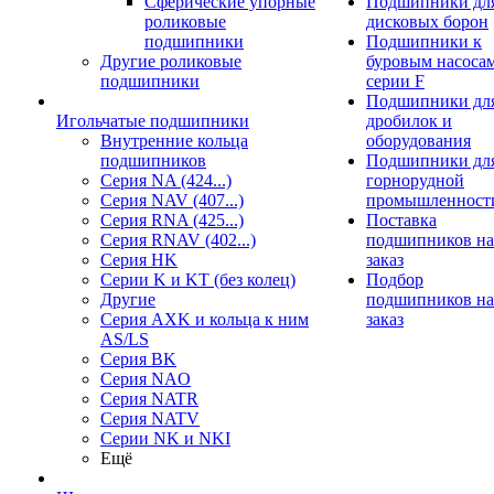
Сферические упорные
Подшипники дл
роликовые
дисковых борон
подшипники
Подшипники к
Другие роликовые
буровым насоса
подшипники
серии F
Подшипники дл
Игольчатые подшипники
дробилок и
Внутренние кольца
оборудования
подшипников
Подшипники дл
Серия NA (424...)
горнорудной
Серия NAV (407...)
промышленност
Серия RNA (425...)
Поставка
Серия RNAV (402...)
подшипников на
Серия HK
заказ
Серии K и KT (без колец)
Подбор
Другие
подшипников на
Серия AXK и кольца к ним
заказ
AS/LS
Серия BK
Серия NAO
Серия NATR
Серия NATV
Серии NK и NKI
Ещё