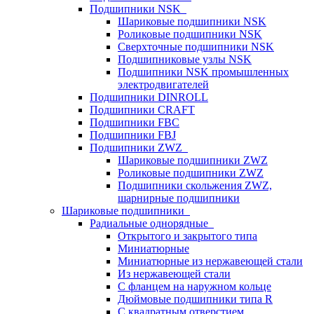
Подшипники NSK
Шариковые подшипники NSK
Роликовые подшипники NSK
Сверхточные подшипники NSK
Подшипниковые узлы NSK
Подшипники NSK промышленных
электродвигателей
Подшипники DINROLL
Подшипники CRAFT
Подшипники FBC
Подшипники FBJ
Подшипники ZWZ
Шариковые подшипники ZWZ
Роликовые подшипники ZWZ
Подшипники скольжения ZWZ,
шарнирные подшипники
Шариковые подшипники
Радиальные однорядные
Открытого и закрытого типа
Миниатюрные
Миниатюрные из нержавеющей стали
Из нержавеющей стали
С фланцем на наружном кольце
Дюймовые подшипники типа R
С квадратным отверстием