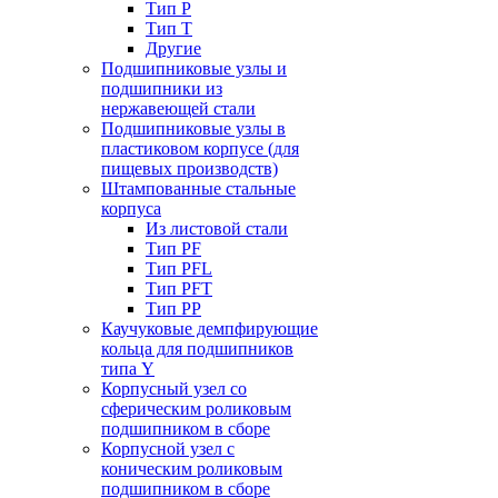
Тип P
Тип T
Другие
Подшипниковые узлы и
подшипники из
нержавеющей стали
Подшипниковые узлы в
пластиковом корпусе (для
пищевых производств)
Штампованные стальные
корпуса
Из листовой стали
Тип PF
Тип PFL
Тип PFT
Тип PP
Каучуковые демпфирующие
кольца для подшипников
типа Y
Корпусный узел со
сферическим роликовым
подшипником в сборе
Корпусной узел с
коническим роликовым
подшипником в сборе