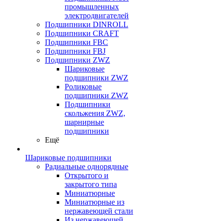
промышленных
электродвигателей
Подшипники DINROLL
Подшипники CRAFT
Подшипники FBC
Подшипники FBJ
Подшипники ZWZ
Шариковые
подшипники ZWZ
Роликовые
подшипники ZWZ
Подшипники
скольжения ZWZ,
шарнирные
подшипники
Ещё
Шариковые подшипники
Радиальные однорядные
Открытого и
закрытого типа
Миниатюрные
Миниатюрные из
нержавеющей стали
Из нержавеющей