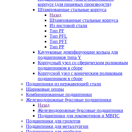
корпусе (для пищевых производств)
Штампованные стальные корпуса
Назад
Штампованные стальные корпуса
Из листовой стали
Тип PF
Тип PFL
Тип PFT
Тип PP
Каучуковые демпфирующие кольца для
подшипников типа Y
Корпусный узел со сферическим роликовым
подшипником в сборе
Корпусной узел с коническим роликовым
подшипником в сборе
Подшипники из нержавеющей стали
Шариковые опоры
Комбинированные подшипники
Железнодорожные буксовые подшипники
Назад
Железнодорожные буксовые подшипники
Подшипники для локомотивов и МВПС
Подшипники для грохотов
Подшипники для металлургии
Подшипники для дробилок