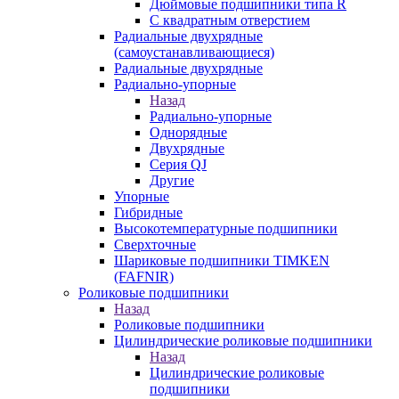
Дюймовые подшипники типа R
С квадратным отверстием
Радиальные двухрядные
(самоустанавливающиеся)
Радиальные двухрядные
Радиально-упорные
Назад
Радиально-упорные
Однорядные
Двухрядные
Серия QJ
Другие
Упорные
Гибридные
Высокотемпературные подшипники
Сверхточные
Шариковые подшипники TIMKEN
(FAFNIR)
Роликовые подшипники
Назад
Роликовые подшипники
Цилиндрические роликовые подшипники
Назад
Цилиндрические роликовые
подшипники