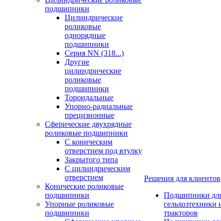
подшипники
Цилиндрические
роликовые
однорядные
подшипники
Серия NN (318...)
Другие
цилиндрические
роликовые
подшипники
Тороидальные
Упорно-радиальные
прецизионные
Сферические двухрядные
роликовые подшипники
С коническим
отверстием под втулку
Закрытого типа
С цилиндрическим
отверстием
Решения для клиентов
Конические роликовые
подшипники
Подшипники дл
Упорные роликовые
сельхозтехники 
подшипники
тракторов