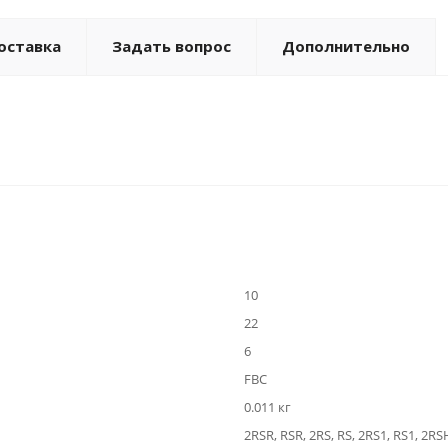
оставка
Задать вопрос
Дополнительно
10
22
6
FBC
0.011 кг
2RSR, RSR, 2RS, RS, 2RS1, RS1, 2RS