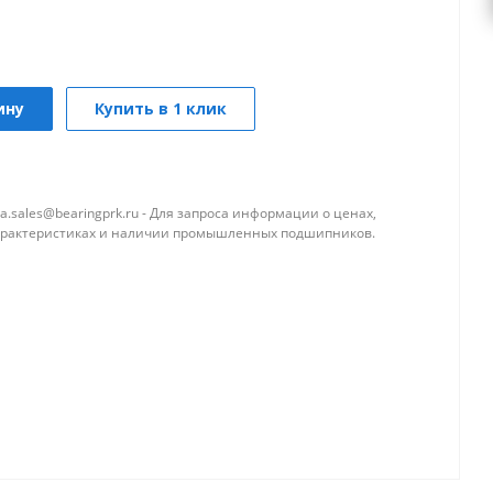
ину
Купить в 1 клик
a.sales@bearingprk.ru - Для запроса информации о ценах,
арактеристиках и наличии промышленных подшипников.