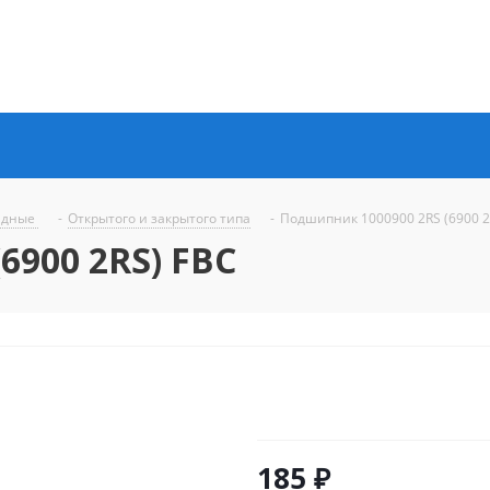
ядные
-
Открытого и закрытого типа
-
Подшипник 1000900 2RS (6900 2
6900 2RS) FBC
185
₽