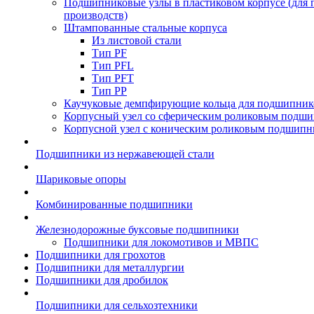
Подшипниковые узлы в пластиковом корпусе (для
производств)
Штампованные стальные корпуса
Из листовой стали
Тип PF
Тип PFL
Тип PFT
Тип PP
Каучуковые демпфирующие кольца для подшипник
Корпусный узел со сферическим роликовым подши
Корпусной узел с коническим роликовым подшипн
Подшипники из нержавеющей стали
Шариковые опоры
Комбинированные подшипники
Железнодорожные буксовые подшипники
Подшипники для локомотивов и МВПС
Подшипники для грохотов
Подшипники для металлургии
Подшипники для дробилок
Подшипники для сельхозтехники