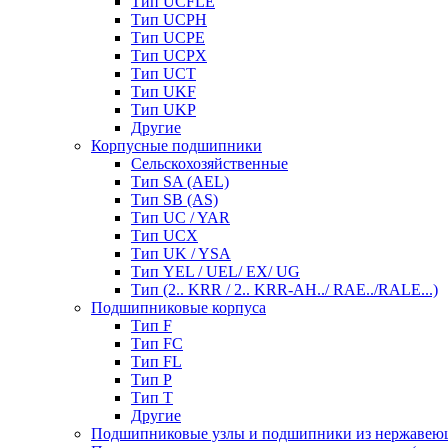
Тип UCFLE
Тип UCPH
Тип UCPE
Тип UCPX
Тип UCT
Тип UKF
Тип UKP
Другие
Корпусные подшипники
Сельскохозяйственные
Тип SA (AEL)
Тип SB (AS)
Тип UC / YAR
Тип UCX
Тип UK / YSA
Тип YEL / UEL/ EX/ UG
Тип (2.. KRR / 2.. KRR-AH../ RAE../RALE...)
Подшипниковые корпуса
Тип F
Тип FC
Тип FL
Тип P
Тип T
Другие
Подшипниковые узлы и подшипники из нержавею