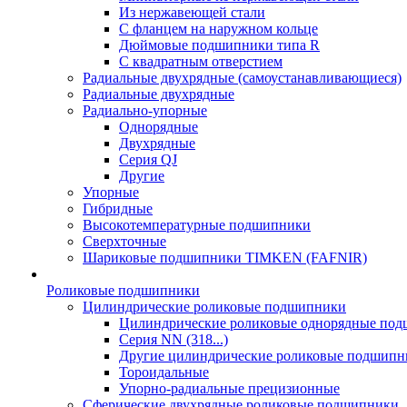
Из нержавеющей стали
С фланцем на наружном кольце
Дюймовые подшипники типа R
С квадратным отверстием
Радиальные двухрядные (самоустанавливающиеся)
Радиальные двухрядные
Радиально-упорные
Однорядные
Двухрядные
Серия QJ
Другие
Упорные
Гибридные
Высокотемпературные подшипники
Сверхточные
Шариковые подшипники TIMKEN (FAFNIR)
Роликовые подшипники
Цилиндрические роликовые подшипники
Цилиндрические роликовые однорядные по
Серия NN (318...)
Другие цилиндрические роликовые подшипн
Тороидальные
Упорно-радиальные прецизионные
Сферические двухрядные роликовые подшипники