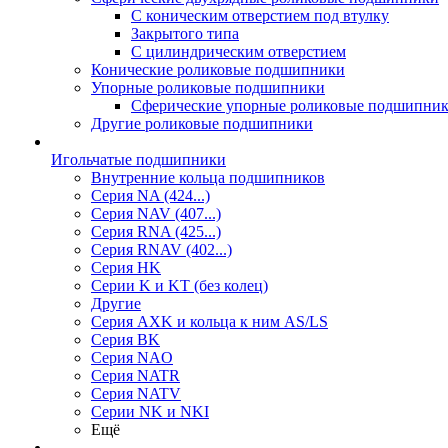
С коническим отверстием под втулку
Закрытого типа
С цилиндрическим отверстием
Конические роликовые подшипники
Упорные роликовые подшипники
Сферические упорные роликовые подшипни
Другие роликовые подшипники
Игольчатые подшипники
Внутренние кольца подшипников
Серия NA (424...)
Серия NAV (407...)
Серия RNA (425...)
Серия RNAV (402...)
Серия HK
Серии K и KT (без колец)
Другие
Серия AXK и кольца к ним AS/LS
Серия BK
Серия NAO
Серия NATR
Серия NATV
Серии NK и NKI
Ещё