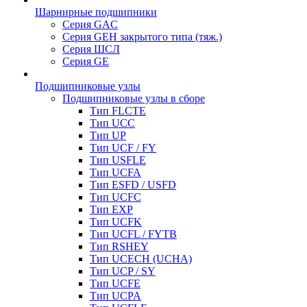
Шарнирные подшипники
Серия GAC
Серия GEH закрытого типа (тяж.)
Серия ШСЛ
Серия GE
Подшипниковые узлы
Подшипниковые узлы в сборе
Тип FLCTE
Тип UCC
Тип UP
Тип UCF / FY
Тип USFLE
Тип UCFA
Тип ESFD / USFD
Тип UCFC
Тип EXP
Тип UCFK
Тип UCFL / FYTB
Тип RSHEY
Тип UCECH (UCHA)
Тип UCP / SY
Тип UCFE
Тип UCPA