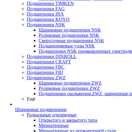
Подшипники TIMKEN
Подшипники FAG
Подшипники INA
Подшипники KOYO
Подшипники NSK
Шариковые подшипники NSK
Роликовые подшипники NSK
Сверхточные подшипники NSK
Подшипниковые узлы NSK
Подшипники NSK промышленных электродв
Подшипники DINROLL
Подшипники CRAFT
Подшипники FBC
Подшипники FBJ
Подшипники ZWZ
Шариковые подшипники ZWZ
Роликовые подшипники ZWZ
Подшипники скольжения ZWZ, шарнирные 
Ещё
Шариковые подшипники
Радиальные однорядные
Открытого и закрытого типа
Миниатюрные
Миниатюрные из нержавеющей стали