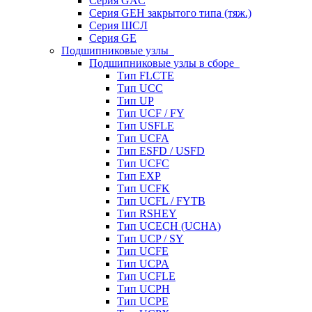
Серия GAC
Серия GEH закрытого типа (тяж.)
Серия ШСЛ
Серия GE
Подшипниковые узлы
Подшипниковые узлы в сборе
Тип FLCTE
Тип UCC
Тип UP
Тип UCF / FY
Тип USFLE
Тип UCFA
Тип ESFD / USFD
Тип UCFC
Тип EXP
Тип UCFK
Тип UCFL / FYTB
Тип RSHEY
Тип UCECH (UCHA)
Тип UCP / SY
Тип UCFE
Тип UCPA
Тип UCFLE
Тип UCPH
Тип UCPE