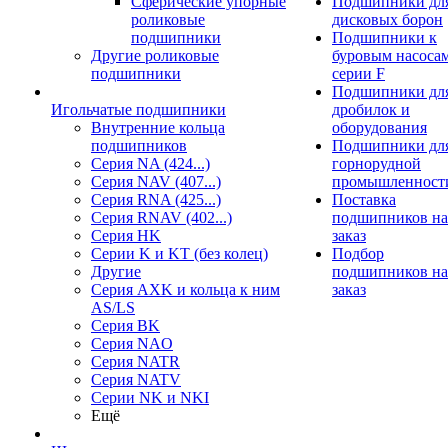
Сферические упорные
Подшипники дл
роликовые
дисковых борон
подшипники
Подшипники к
Другие роликовые
буровым насоса
подшипники
серии F
Подшипники дл
Игольчатые подшипники
дробилок и
Внутренние кольца
оборудования
подшипников
Подшипники дл
Серия NA (424...)
горнорудной
Серия NAV (407...)
промышленност
Серия RNA (425...)
Поставка
Серия RNAV (402...)
подшипников на
Серия HK
заказ
Серии K и KT (без колец)
Подбор
Другие
подшипников на
Серия AXK и кольца к ним
заказ
AS/LS
Серия BK
Серия NAO
Серия NATR
Серия NATV
Серии NK и NKI
Ещё