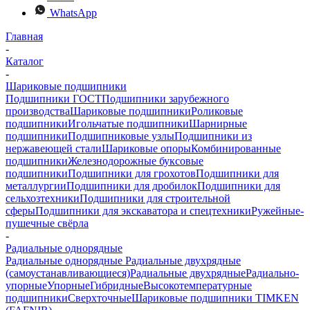
WhatsApp
Главная
-
Каталог
-
Шариковые подшипники
Подшипники ГОСТ
Подшипники зарубежного
производства
Шариковые подшипники
Роликовые
подшипники
Игольчатые подшипники
Шарнирные
подшипники
Подшипниковые узлы
Подшипники из
нержавеющей стали
Шариковые опоры
Комбинированные
подшипники
Железнодорожные буксовые
подшипники
Подшипники для грохотов
Подшипники для
металлургии
Подшипники для дробилок
Подшипники для
сельхозтехники
Подшипники для строительной
сферы
Подшипники для экскаватора и спецтехники
Ружейные-
пушечные свёрла
-
Радиальные однорядные
Радиальные однорядные
Радиальные двухрядные
(самоустанавливающиеся)
Радиальные двухрядные
Радиально-
упорные
Упорные
Гибридные
Высокотемпературные
подшипники
Сверхточные
Шариковые подшипники TIMKEN