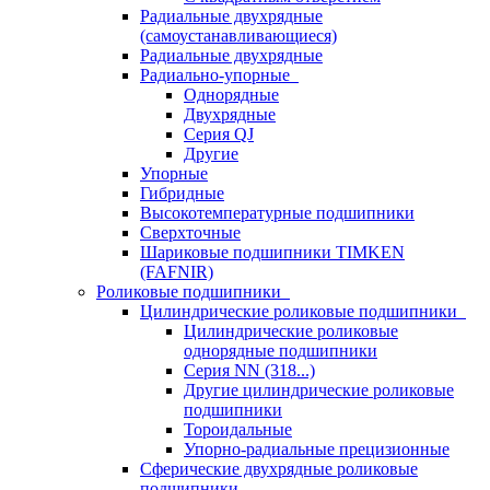
Радиальные двухрядные
(самоустанавливающиеся)
Радиальные двухрядные
Радиально-упорные
Однорядные
Двухрядные
Серия QJ
Другие
Упорные
Гибридные
Высокотемпературные подшипники
Сверхточные
Шариковые подшипники TIMKEN
(FAFNIR)
Роликовые подшипники
Цилиндрические роликовые подшипники
Цилиндрические роликовые
однорядные подшипники
Серия NN (318...)
Другие цилиндрические роликовые
подшипники
Тороидальные
Упорно-радиальные прецизионные
Сферические двухрядные роликовые
подшипники