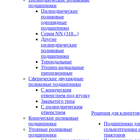
подшипники
Цилиндрические
роликовые
однорядные
подшипники
Серия NN (318...)
Другие
цилиндрические
роликовые
подшипники
Тороидальные
Упорно-радиальные
прецизионные
Сферические двухрядные
роликовые подшипники
С коническим
отверстием под втулку
Закрытого типа
С цилиндрическим
отверстием
Решения для клиентов
Конические роликовые
подшипники
Подшипники дл
Упорные роликовые
сельхозтехники 
подшипники
тракторов