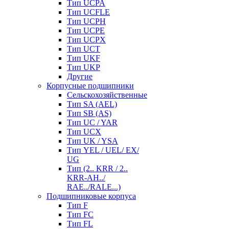
Тип UCPA
Тип UCFLE
Тип UCPH
Тип UCPE
Тип UCPX
Тип UCT
Тип UKF
Тип UKP
Другие
Корпусные подшипники
Сельскохозяйственные
Тип SA (AEL)
Тип SB (AS)
Тип UC / YAR
Тип UCX
Тип UK / YSA
Тип YEL / UEL/ EX/
UG
Тип (2.. KRR / 2..
KRR-AH../
RAE../RALE...)
Подшипниковые корпуса
Тип F
Тип FC
Тип FL