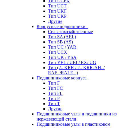
Тип UCPX
Тип UCT
Тип UKF
Тип UKP
Другие
Корпусные подшипники
Сельскохозяйственные
Тип SA (AEL)
Тип SB (AS)
Тип UC / YAR
Тип UCX
Тип UK / YSA
Тип YEL / UEL/ EX/ UG
Тип (2.. KRR / 2.. KRR-AH../
RAE../RALE...)
Подшипниковые корпуса
Тип F
Тип FC
Тип FL
Тип P
Тип T
Другие
Подшипниковые узлы и подшипники из
нержавеющей стали
Подшипниковые узлы в пластиковом