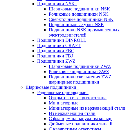
Подшипники NSK
Шариковые подшипники NSK
Роликовые подшипники NSK
Сверхточные подшипники NSK
Подшипниковые узлы NSK
Подшипники NSK промышленных
электродвигателей
Подшипники DINROLL
Подшипники CRAFT
Подшипники FBC
Подшипники FBJ
Подшипники ZWZ
Шариковые подшипники ZWZ
Роликовые подшипники ZWZ
Подшипники скольжения ZWZ,
шарнирные подшипники
Шариковые подшипники
Радиальные однорядные
Открытого и закрытого типа
Миниатюрные
Миниатюрные из нержавеющей стали
Из нержавеющей стали
С фланцем на наружном кольце
Дюймовые подшипники типа R
С квадратным отверстием