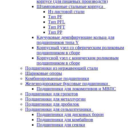
корпусе (для пищевых производств)
Штампованные стальные корпуса
Из листовой стали
Тип PF
Тип PFL
Тип PFT
Тип PP
Каучуковые демпфирующие кольца для
подшипников типа Y
Корпусный узел со сферическим роликовым
подшипником в сборе
Корпусной узел с коническим роликовым
подшипником в сборе
Подшипники из нержавеющей стали
Шариковые опоры
Комбинированные подшипники
Железнодорожные буксовые подшипники
Подшипники для локомотивов и МВПС
Подшипники для грохотов
Подшипники для металлургии
Подшипники для дробилок
Подшипники для сельхозтехники
Подшипники для дисковых борон
Подшипники для комбайнов
Подшипники для сеялки