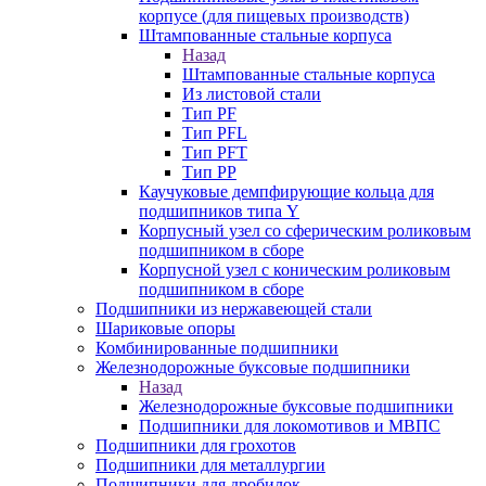
корпусе (для пищевых производств)
Штампованные стальные корпуса
Назад
Штампованные стальные корпуса
Из листовой стали
Тип PF
Тип PFL
Тип PFT
Тип PP
Каучуковые демпфирующие кольца для
подшипников типа Y
Корпусный узел со сферическим роликовым
подшипником в сборе
Корпусной узел с коническим роликовым
подшипником в сборе
Подшипники из нержавеющей стали
Шариковые опоры
Комбинированные подшипники
Железнодорожные буксовые подшипники
Назад
Железнодорожные буксовые подшипники
Подшипники для локомотивов и МВПС
Подшипники для грохотов
Подшипники для металлургии
Подшипники для дробилок