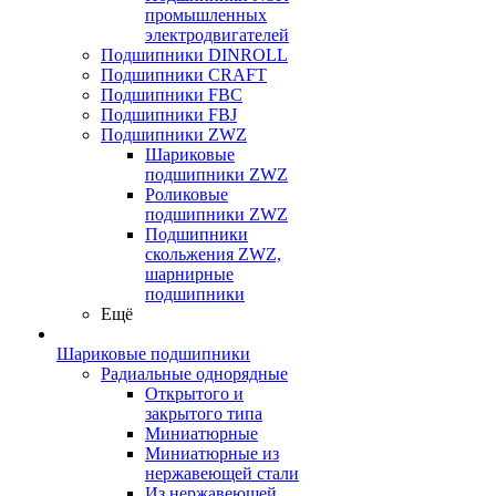
промышленных
электродвигателей
Подшипники DINROLL
Подшипники CRAFT
Подшипники FBC
Подшипники FBJ
Подшипники ZWZ
Шариковые
подшипники ZWZ
Роликовые
подшипники ZWZ
Подшипники
скольжения ZWZ,
шарнирные
подшипники
Ещё
Шариковые подшипники
Радиальные однорядные
Открытого и
закрытого типа
Миниатюрные
Миниатюрные из
нержавеющей стали
Из нержавеющей