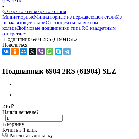
(FAFNIR)
-
Открытого и закрытого типа
Миниатюрные
Миниатюрные из нержавеющей стали
Из
нержавеющей стали
С фланцем на наружном
кольце
Дюймовые подшипники типа R
С квадратным
отверстием
-
Подшипник 6904 2RS (61904) SLZ
Поделиться
Подшипник 6904 2RS (61904) SLZ
216
₽
Нашли дешевле?
-
+
В корзину
Купить в 1 клик
Рассчитать доставку