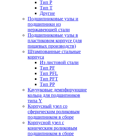
Тип P
Тип T
Другие
Подшипниковые узлы и
подшипники из
нержавеющей стали
Подшипниковые узлы в
пластиковом корпусе (для
пищевых производств)
Штампованные стальные
корпуса
Из листовой стали
Тип PF
Тип PFL
Тип PFT
Тип PP
Каучуковые демпфирующие
кольца для подшипников
типа Y
Корпусный узел со
сферическим роликовым
подшипником в сборе
Корпусной узел с
коническим роликовым
подшипником в сборе