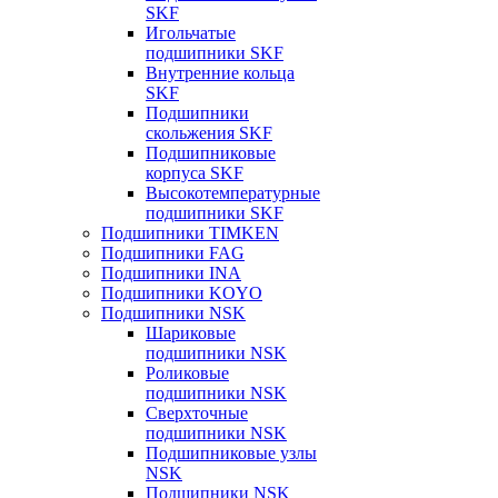
SKF
Игольчатые
подшипники SKF
Внутренние кольца
SKF
Подшипники
скольжения SKF
Подшипниковые
корпуса SKF
Высокотемпературные
подшипники SKF
Подшипники TIMKEN
Подшипники FAG
Подшипники INA
Подшипники KOYO
Подшипники NSK
Шариковые
подшипники NSK
Роликовые
подшипники NSK
Сверхточные
подшипники NSK
Подшипниковые узлы
NSK
Подшипники NSK