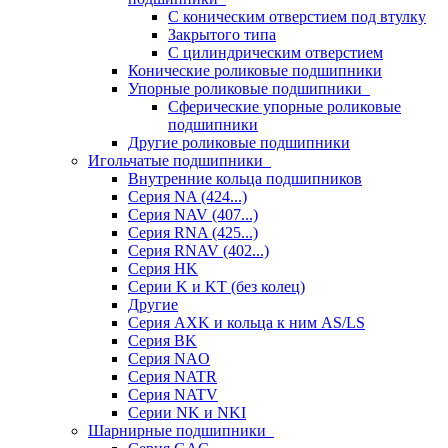
С коническим отверстием под втулку
Закрытого типа
С цилиндрическим отверстием
Конические роликовые подшипники
Упорные роликовые подшипники
Сферические упорные роликовые
подшипники
Другие роликовые подшипники
Игольчатые подшипники
Внутренние кольца подшипников
Серия NA (424...)
Серия NAV (407...)
Серия RNA (425...)
Серия RNAV (402...)
Серия HK
Серии K и KT (без колец)
Другие
Серия AXK и кольца к ним AS/LS
Серия BK
Серия NAO
Серия NATR
Серия NATV
Серии NK и NKI
Шарнирные подшипники