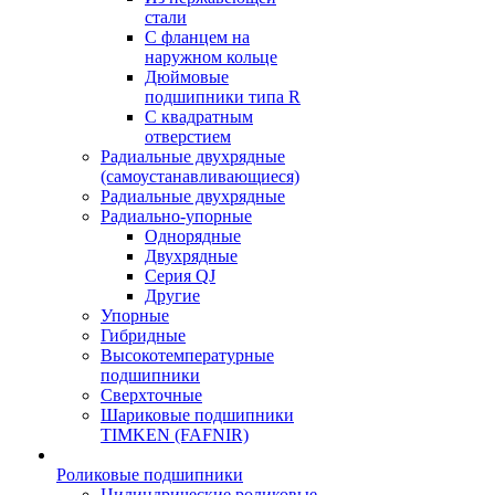
стали
С фланцем на
наружном кольце
Дюймовые
подшипники типа R
С квадратным
отверстием
Радиальные двухрядные
(самоустанавливающиеся)
Радиальные двухрядные
Радиально-упорные
Однорядные
Двухрядные
Серия QJ
Другие
Упорные
Гибридные
Высокотемпературные
подшипники
Сверхточные
Шариковые подшипники
TIMKEN (FAFNIR)
Роликовые подшипники
Цилиндрические роликовые