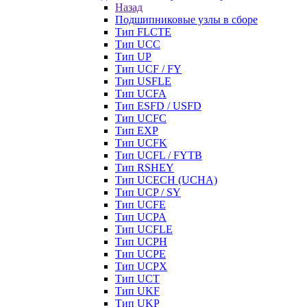
Назад
Подшипниковые узлы в сборе
Тип FLCTE
Тип UCC
Тип UP
Тип UCF / FY
Тип USFLE
Тип UCFA
Тип ESFD / USFD
Тип UCFC
Тип EXP
Тип UCFK
Тип UCFL / FYTB
Тип RSHEY
Тип UCECH (UCHA)
Тип UCP / SY
Тип UCFE
Тип UCPA
Тип UCFLE
Тип UCPH
Тип UCPE
Тип UCPX
Тип UCT
Тип UKF
Тип UKP