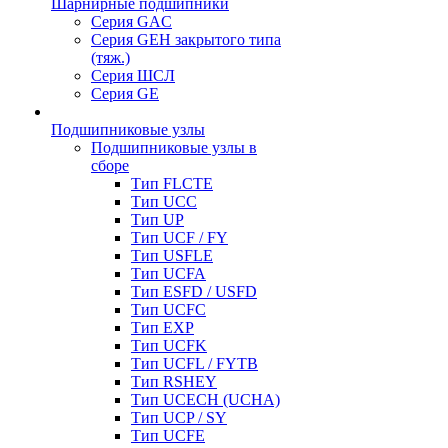
Шарнирные подшипники
Серия GAC
Серия GEH закрытого типа
(тяж.)
Серия ШСЛ
Серия GE
Подшипниковые узлы
Подшипниковые узлы в
сборе
Тип FLCTE
Тип UCC
Тип UP
Тип UCF / FY
Тип USFLE
Тип UCFA
Тип ESFD / USFD
Тип UCFC
Тип EXP
Тип UCFK
Тип UCFL / FYTB
Тип RSHEY
Тип UCECH (UCHA)
Тип UCP / SY
Тип UCFE