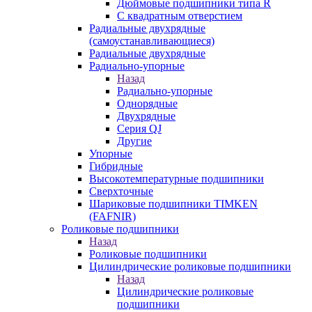
Дюймовые подшипники типа R
С квадратным отверстием
Радиальные двухрядные
(самоустанавливающиеся)
Радиальные двухрядные
Радиально-упорные
Назад
Радиально-упорные
Однорядные
Двухрядные
Серия QJ
Другие
Упорные
Гибридные
Высокотемпературные подшипники
Сверхточные
Шариковые подшипники TIMKEN
(FAFNIR)
Роликовые подшипники
Назад
Роликовые подшипники
Цилиндрические роликовые подшипники
Назад
Цилиндрические роликовые
подшипники