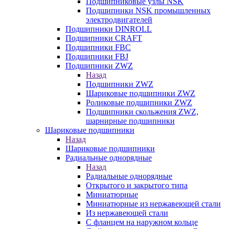
Подшипниковые узлы NSK
Подшипники NSK промышленных
электродвигателей
Подшипники DINROLL
Подшипники CRAFT
Подшипники FBC
Подшипники FBJ
Подшипники ZWZ
Назад
Подшипники ZWZ
Шариковые подшипники ZWZ
Роликовые подшипники ZWZ
Подшипники скольжения ZWZ,
шарнирные подшипники
Шариковые подшипники
Назад
Шариковые подшипники
Радиальные однорядные
Назад
Радиальные однорядные
Открытого и закрытого типа
Миниатюрные
Миниатюрные из нержавеющей стали
Из нержавеющей стали
С фланцем на наружном кольце