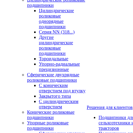
подшипники
Цилиндрические
роликовые
однорядные
подшипники
Серия NN (318...)
Другие
цилиндрические
роликовые
подшипники
Тороидальные
Упорно-радиальные
прецизионные
Сферические двухрядные
роликовые подшипники
С коническим
отверстием под втулку
Закрытого типа
С цилиндрическим
отверстием
Решения для клиентов
Конические роликовые
подшипники
Подшипники дл
Упорные роликовые
сельхозтехники 
подшипники
тракторов