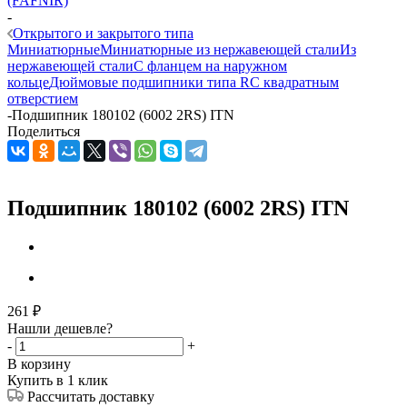
(FAFNIR)
-
Открытого и закрытого типа
Миниатюрные
Миниатюрные из нержавеющей стали
Из
нержавеющей стали
С фланцем на наружном
кольце
Дюймовые подшипники типа R
С квадратным
отверстием
-
Подшипник 180102 (6002 2RS) ITN
Поделиться
Подшипник 180102 (6002 2RS) ITN
261
₽
Нашли дешевле?
-
+
В корзину
Купить в 1 клик
Рассчитать доставку