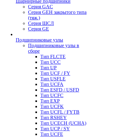
Шарнирные подшипники
Серия GAC
Серия GEH закрытого типа
(тяж.)
Серия ШСЛ
Серия GE
Подшипниковые узлы
Подшипниковые узлы в
сборе
Тип FLCTE
Тип UCC
Тип UP
Тип UCF / FY
Тип USFLE
Тип UCFA
Тип ESFD / USFD
Тип UCFC
Тип EXP
Тип UCFK
Тип UCFL / FYTB
Тип RSHEY
Тип UCECH (UCHA)
Тип UCP / SY
Тип UCFE