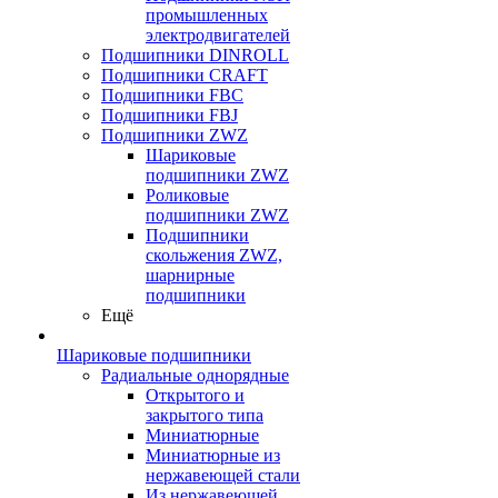
промышленных
электродвигателей
Подшипники DINROLL
Подшипники CRAFT
Подшипники FBC
Подшипники FBJ
Подшипники ZWZ
Шариковые
подшипники ZWZ
Роликовые
подшипники ZWZ
Подшипники
скольжения ZWZ,
шарнирные
подшипники
Ещё
Шариковые подшипники
Радиальные однорядные
Открытого и
закрытого типа
Миниатюрные
Миниатюрные из
нержавеющей стали
Из нержавеющей