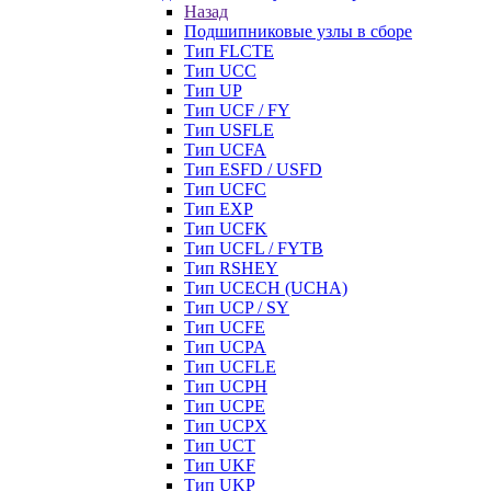
Назад
Подшипниковые узлы в сборе
Тип FLCTE
Тип UCC
Тип UP
Тип UCF / FY
Тип USFLE
Тип UCFA
Тип ESFD / USFD
Тип UCFC
Тип EXP
Тип UCFK
Тип UCFL / FYTB
Тип RSHEY
Тип UCECH (UCHA)
Тип UCP / SY
Тип UCFE
Тип UCPA
Тип UCFLE
Тип UCPH
Тип UCPE
Тип UCPX
Тип UCT
Тип UKF
Тип UKP