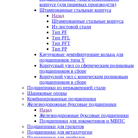
корпусе (для пищевых производств)
Штампованные стальные корпуса
Назад
Штампованные стальные корпуса
Из листовой стали
Тип PF
Тип PFL
Тип PFT
Тип PP
Каучуковые демпфирующие кольца для
подшипников типа Y
Корпусный узел со сферическим роликовым
подшипником в сборе
Корпусной узел с коническим роликовым
подшипником в сборе
Подшипники из нержавеющей стали
Шариковые опоры
Комбинированные подшипники
Железнодорожные буксовые подшипники
Назад
Железнодорожные буксовые подшипники
Подшипники для локомотивов и МВПС
Подшипники для грохотов
Подшипники для металлургии
Подшипники для дробилок