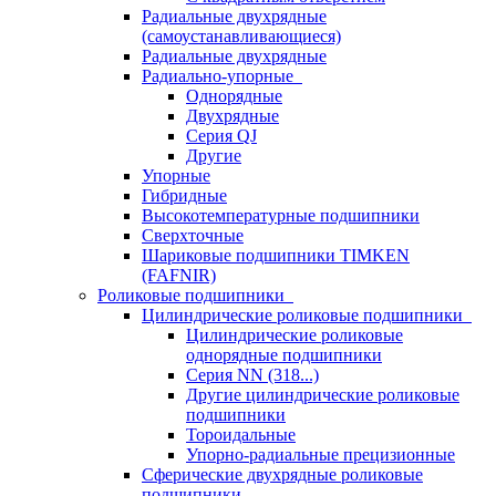
Радиальные двухрядные
(самоустанавливающиеся)
Радиальные двухрядные
Радиально-упорные
Однорядные
Двухрядные
Серия QJ
Другие
Упорные
Гибридные
Высокотемпературные подшипники
Сверхточные
Шариковые подшипники TIMKEN
(FAFNIR)
Роликовые подшипники
Цилиндрические роликовые подшипники
Цилиндрические роликовые
однорядные подшипники
Серия NN (318...)
Другие цилиндрические роликовые
подшипники
Тороидальные
Упорно-радиальные прецизионные
Сферические двухрядные роликовые
подшипники