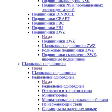
Подшипниковые узлы NSK
Подшипники NSK промышленных
электродвигателей
Подшипники DINROLL
Подшипники CRAFT
Подшипники FBC
Подшипники FBJ
Подшипники ZWZ
Назад
Подшипники ZWZ
Шариковые подшипники ZWZ
Роликовые подшипники ZWZ
Подшипники скольжения ZWZ,
шарнирные подшипники
Шариковые подшипники
Назад
Шариковые подшипники
Радиальные однорядные
Назад
Радиальные однорядные
Открытого и закрытого типа
Миниатюрные
Миниатюрные из нержавеющей стали
Из нержавеющей стали
С фланцем на наружном кольце