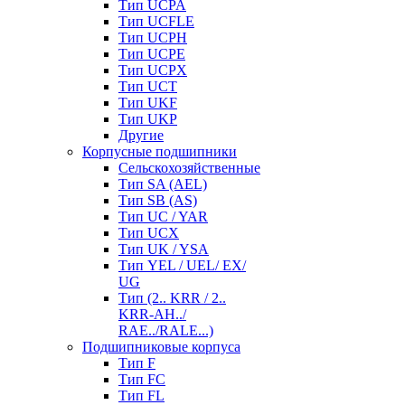
Тип UCPA
Тип UCFLE
Тип UCPH
Тип UCPE
Тип UCPX
Тип UCT
Тип UKF
Тип UKP
Другие
Корпусные подшипники
Сельскохозяйственные
Тип SA (AEL)
Тип SB (AS)
Тип UC / YAR
Тип UCX
Тип UK / YSA
Тип YEL / UEL/ EX/
UG
Тип (2.. KRR / 2..
KRR-AH../
RAE../RALE...)
Подшипниковые корпуса
Тип F
Тип FC
Тип FL