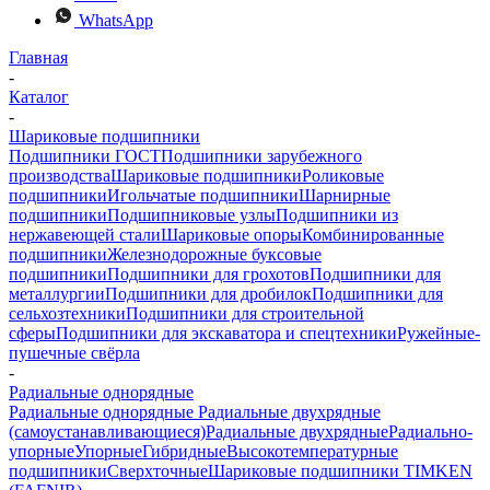
WhatsApp
Главная
-
Каталог
-
Шариковые подшипники
Подшипники ГОСТ
Подшипники зарубежного
производства
Шариковые подшипники
Роликовые
подшипники
Игольчатые подшипники
Шарнирные
подшипники
Подшипниковые узлы
Подшипники из
нержавеющей стали
Шариковые опоры
Комбинированные
подшипники
Железнодорожные буксовые
подшипники
Подшипники для грохотов
Подшипники для
металлургии
Подшипники для дробилок
Подшипники для
сельхозтехники
Подшипники для строительной
сферы
Подшипники для экскаватора и спецтехники
Ружейные-
пушечные свёрла
-
Радиальные однорядные
Радиальные однорядные
Радиальные двухрядные
(самоустанавливающиеся)
Радиальные двухрядные
Радиально-
упорные
Упорные
Гибридные
Высокотемпературные
подшипники
Сверхточные
Шариковые подшипники TIMKEN