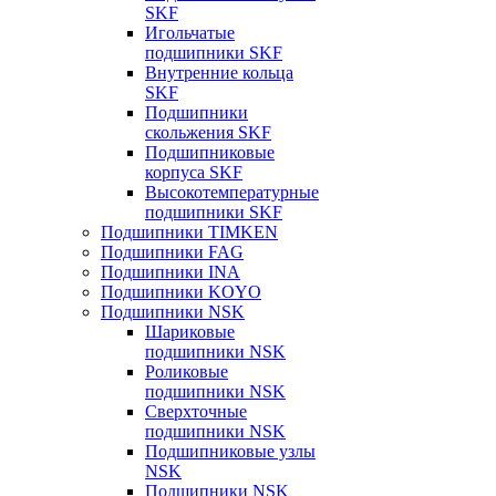
SKF
Игольчатые
подшипники SKF
Внутренние кольца
SKF
Подшипники
скольжения SKF
Подшипниковые
корпуса SKF
Высокотемпературные
подшипники SKF
Подшипники TIMKEN
Подшипники FAG
Подшипники INA
Подшипники KOYO
Подшипники NSK
Шариковые
подшипники NSK
Роликовые
подшипники NSK
Сверхточные
подшипники NSK
Подшипниковые узлы
NSK
Подшипники NSK