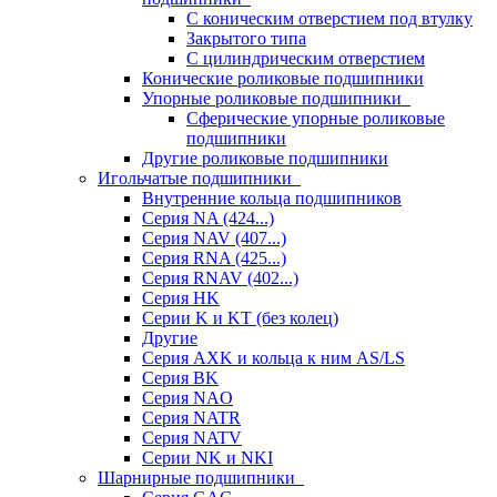
С коническим отверстием под втулку
Закрытого типа
С цилиндрическим отверстием
Конические роликовые подшипники
Упорные роликовые подшипники
Сферические упорные роликовые
подшипники
Другие роликовые подшипники
Игольчатые подшипники
Внутренние кольца подшипников
Серия NA (424...)
Серия NAV (407...)
Серия RNA (425...)
Серия RNAV (402...)
Серия HK
Серии K и KT (без колец)
Другие
Серия AXK и кольца к ним AS/LS
Серия BK
Серия NAO
Серия NATR
Серия NATV
Серии NK и NKI
Шарнирные подшипники