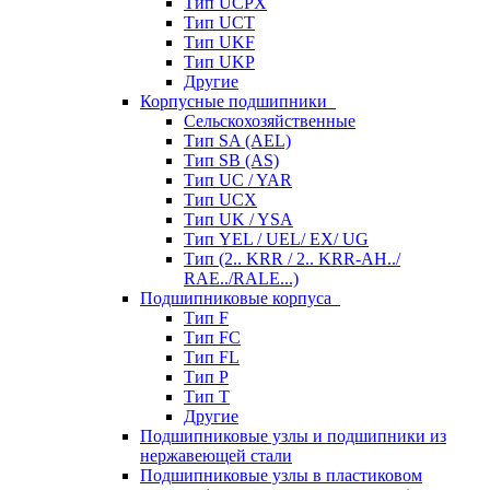
Тип UCPX
Тип UCT
Тип UKF
Тип UKP
Другие
Корпусные подшипники
Сельскохозяйственные
Тип SA (AEL)
Тип SB (AS)
Тип UC / YAR
Тип UCX
Тип UK / YSA
Тип YEL / UEL/ EX/ UG
Тип (2.. KRR / 2.. KRR-AH../
RAE../RALE...)
Подшипниковые корпуса
Тип F
Тип FC
Тип FL
Тип P
Тип T
Другие
Подшипниковые узлы и подшипники из
нержавеющей стали
Подшипниковые узлы в пластиковом