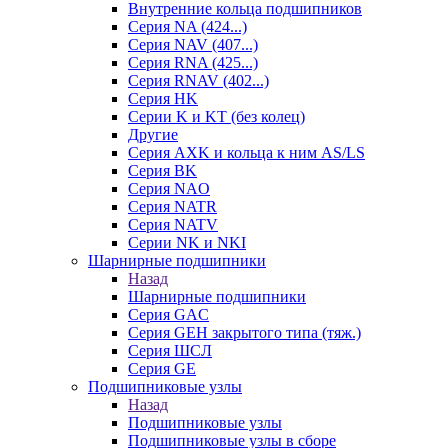
Внутренние кольца подшипников
Серия NA (424...)
Серия NAV (407...)
Серия RNA (425...)
Серия RNAV (402...)
Серия HK
Серии K и KT (без колец)
Другие
Серия AXK и кольца к ним AS/LS
Серия BK
Серия NAO
Серия NATR
Серия NATV
Серии NK и NKI
Шарнирные подшипники
Назад
Шарнирные подшипники
Серия GAC
Серия GEH закрытого типа (тяж.)
Серия ШСЛ
Серия GE
Подшипниковые узлы
Назад
Подшипниковые узлы
Подшипниковые узлы в сборе