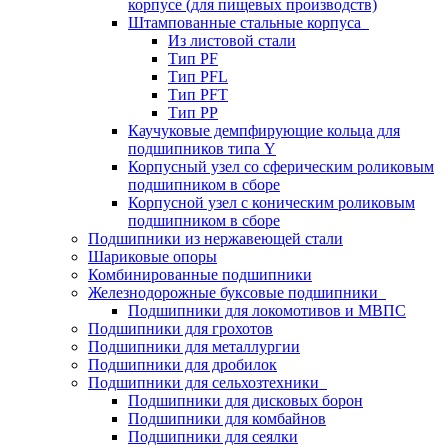
корпусе (для пищевых производств)
Штампованные стальные корпуса
Из листовой стали
Тип PF
Тип PFL
Тип PFT
Тип PP
Каучуковые демпфирующие кольца для
подшипников типа Y
Корпусный узел со сферическим роликовым
подшипником в сборе
Корпусной узел с коническим роликовым
подшипником в сборе
Подшипники из нержавеющей стали
Шариковые опоры
Комбинированные подшипники
Железнодорожные буксовые подшипники
Подшипники для локомотивов и МВПС
Подшипники для грохотов
Подшипники для металлургии
Подшипники для дробилок
Подшипники для сельхозтехники
Подшипники для дисковых борон
Подшипники для комбайнов
Подшипники для сеялки