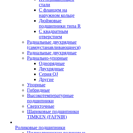
стали
С фланцем на
наружном кольце
Дюймовые
подшипники типа R
С квадратным
отверстием
Радиальные двухрядные
(самоустанавливающиеся)
Радиальные двухрядные
Радиально-упорные
Однорядные
Двухрядные
Серия QJ
Другие
Упорные
Гибридные
Высокотемпературные
подшипники
Сверхточные
Шариковые подшипники
TIMKEN (FAFNIR)
Роликовые подшипники
Цилиндрические роликовые