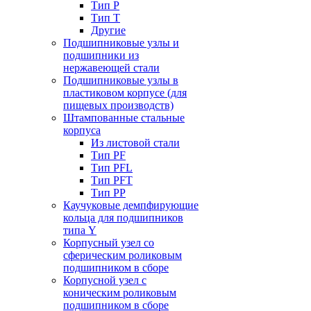
Тип P
Тип T
Другие
Подшипниковые узлы и
подшипники из
нержавеющей стали
Подшипниковые узлы в
пластиковом корпусе (для
пищевых производств)
Штампованные стальные
корпуса
Из листовой стали
Тип PF
Тип PFL
Тип PFT
Тип PP
Каучуковые демпфирующие
кольца для подшипников
типа Y
Корпусный узел со
сферическим роликовым
подшипником в сборе
Корпусной узел с
коническим роликовым
подшипником в сборе