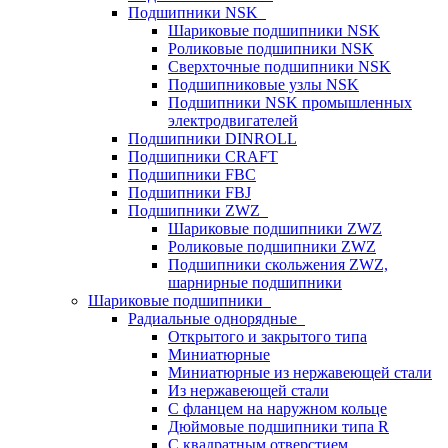
Подшипники NSK
Шариковые подшипники NSK
Роликовые подшипники NSK
Сверхточные подшипники NSK
Подшипниковые узлы NSK
Подшипники NSK промышленных
электродвигателей
Подшипники DINROLL
Подшипники CRAFT
Подшипники FBC
Подшипники FBJ
Подшипники ZWZ
Шариковые подшипники ZWZ
Роликовые подшипники ZWZ
Подшипники скольжения ZWZ,
шарнирные подшипники
Шариковые подшипники
Радиальные однорядные
Открытого и закрытого типа
Миниатюрные
Миниатюрные из нержавеющей стали
Из нержавеющей стали
С фланцем на наружном кольце
Дюймовые подшипники типа R
С квадратным отверстием