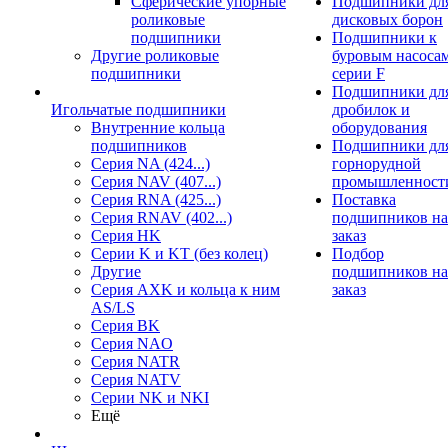
Сферические упорные
Подшипники дл
роликовые
дисковых борон
подшипники
Подшипники к
Другие роликовые
буровым насоса
подшипники
серии F
Подшипники дл
Игольчатые подшипники
дробилок и
Внутренние кольца
оборудования
подшипников
Подшипники дл
Серия NA (424...)
горнорудной
Серия NAV (407...)
промышленност
Серия RNA (425...)
Поставка
Серия RNAV (402...)
подшипников на
Серия HK
заказ
Серии K и KT (без колец)
Подбор
Другие
подшипников на
Серия AXK и кольца к ним
заказ
AS/LS
Серия BK
Серия NAO
Серия NATR
Серия NATV
Серии NK и NKI
Ещё