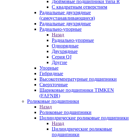
Дюймовые подшипники типа R
С квадратным отверстием
Радиальные двухрядные
(самоустанавливающиеся)
Радиальные двухрядные
Радиально-упорные
Назад
Радиально-упорные
Однорядные
Двухрядные
Серия QJ
Другие
Упорные
Гибридные
Высокотемпературные подшипники
Сверхточные
Шариковые подшипники TIMKEN
(FAFNIR)
Роликовые подшипники
Назад
Роликовые подшипники
Цилиндрические роликовые подшипники
Назад
Цилиндрические роликовые
подшипники