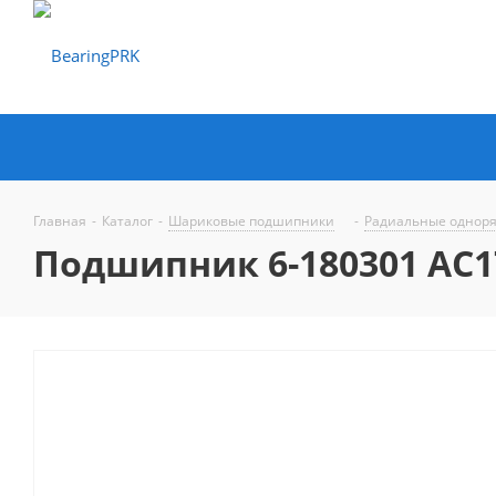
Главная
-
Каталог
-
Шариковые подшипники
-
Радиальные однор
Подшипник 6-180301 АC1