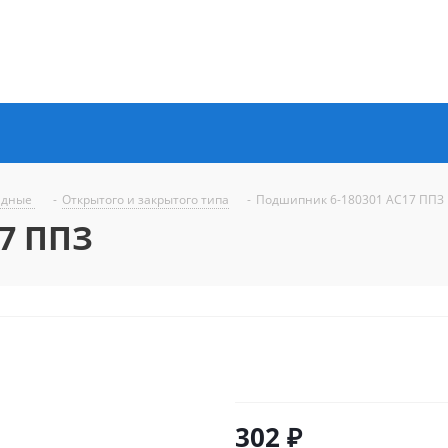
ядные
-
Открытого и закрытого типа
-
Подшипник 6-180301 АC17 ППЗ
7 ППЗ
302
₽