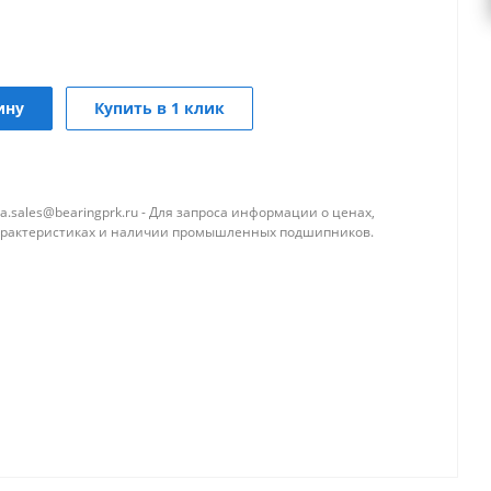
ину
Купить в 1 клик
a.sales@bearingprk.ru - Для запроса информации о ценах,
арактеристиках и наличии промышленных подшипников.