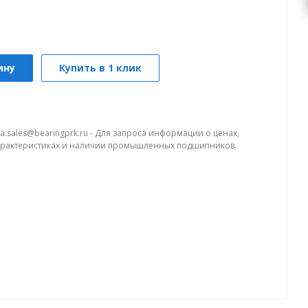
ину
Купить в 1 клик
a.sales@bearingprk.ru - Для запроса информации о ценах,
арактеристиках и наличии промышленных подшипников.