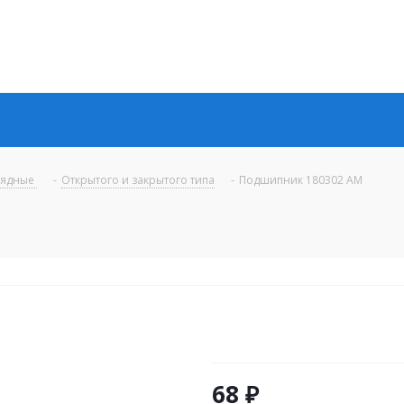
рядные
-
Открытого и закрытого типа
-
Подшипник 180302 AM
68
₽