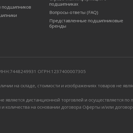
подшипниках
и подшипников
Вопросы-ответы (FAQ)
шипники
Представленные подшипниковые
бренды
" ИНН:7448249931 ОГРН:1237400007305
личии на складе, стоимости и изображениях товаров не явл
 не является дистанционной торговлей и осуществляется по
я и количества на основании договора Оферты и/или догово