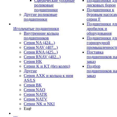
Сферические упорные
Подшипники дл
роликовые
дисковых борон
подшипники
Подшипники к
Другие роликовые
буровым насоса
подшипники
серии F
Подшипники дл
Игольчатые подшипники
дробилок и
Внутренние кольца
оборудования
подшипников
Подшипники дл
Серия NA (424...)
горнорудной
Серия NAV (407...)
промышленност
Серия RNA (425...)
Поставка
Серия RNAV (402...)
подшипников на
Серия HK
заказ
Серии K и KT (без колец)
Подбор
Другие
подшипников на
Серия AXK и кольца к ним
заказ
AS/LS
Серия BK
Серия NAO
Серия NATR
Серия NATV
Серии NK и NKI
Ещё