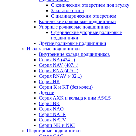
С коническим отверстием под втулку
Закрытого типа
С цилиндрическим отверстием
Конические роликовые подшипники
Упорные роликовые подшипники
Сферические упорные роликовые
подшипники
Другие роликовые подшипники
Игольчатые подшипники
Внутренние кольца подшипников
Серия NA (424...)
Серия NAV (407...)
Серия RNA (425...)
Серия RNAV (402...)
Серия HK
Серии K и KT (без колец)
Другие
Серия AXK и кольца к ним AS/LS
Серия BK
Серия NAO
Серия NATR
Серия NATV
Серии NK и NKI
Шарнирные подшипники