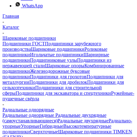
WhatsApp
Главная
-
Каталог
-
Шариковые подшипники
Подшипники ГОСТ
Подшипники зарубежного
производства
Шариковые подшипники
Роликовые
подшипники
Игольчатые подшипники
Шарнирные
подшипники
Подшипниковые узлы
Подшипники из
нержавеющей стали
Шариковые опоры
Комбинированные
подшипники
Железнодорожные буксовые
подшипники
Подшипники для грохотов
Подшипники для
металлургии
Подшипники для дробилок
Подшипники для
сельхозтехники
Подшипники для строительной
сферы
Подшипники для экскаватора и спецтехники
Ружейные-
пушечные свёрла
-
Радиальные однорядные
Радиальные однорядные
Радиальные двухрядные
(самоустанавливающиеся)
Радиальные двухрядные
Радиально-
упорные
Упорные
Гибридные
Высокотемпературные
подшипники
Сверхточные
Шариковые подшипники TIMKEN