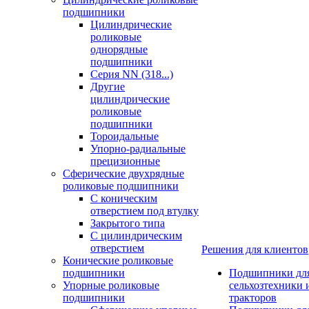
подшипники
Цилиндрические
роликовые
однорядные
подшипники
Серия NN (318...)
Другие
цилиндрические
роликовые
подшипники
Тороидальные
Упорно-радиальные
прецизионные
Сферические двухрядные
роликовые подшипники
С коническим
отверстием под втулку
Закрытого типа
С цилиндрическим
отверстием
Решения для клиентов
Конические роликовые
подшипники
Подшипники дл
Упорные роликовые
сельхозтехники 
подшипники
тракторов