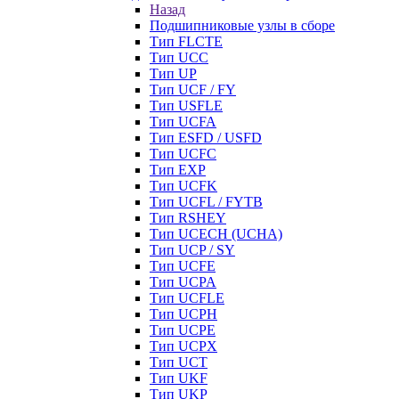
Назад
Подшипниковые узлы в сборе
Тип FLCTE
Тип UCC
Тип UP
Тип UCF / FY
Тип USFLE
Тип UCFA
Тип ESFD / USFD
Тип UCFC
Тип EXP
Тип UCFK
Тип UCFL / FYTB
Тип RSHEY
Тип UCECH (UCHA)
Тип UCP / SY
Тип UCFE
Тип UCPA
Тип UCFLE
Тип UCPH
Тип UCPE
Тип UCPX
Тип UCT
Тип UKF
Тип UKP