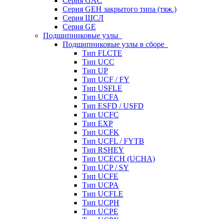
Серия GAC
Серия GEH закрытого типа (тяж.)
Серия ШСЛ
Серия GE
Подшипниковые узлы
Подшипниковые узлы в сборе
Тип FLCTE
Тип UCC
Тип UP
Тип UCF / FY
Тип USFLE
Тип UCFA
Тип ESFD / USFD
Тип UCFC
Тип EXP
Тип UCFK
Тип UCFL / FYTB
Тип RSHEY
Тип UCECH (UCHA)
Тип UCP / SY
Тип UCFE
Тип UCPA
Тип UCFLE
Тип UCPH
Тип UCPE