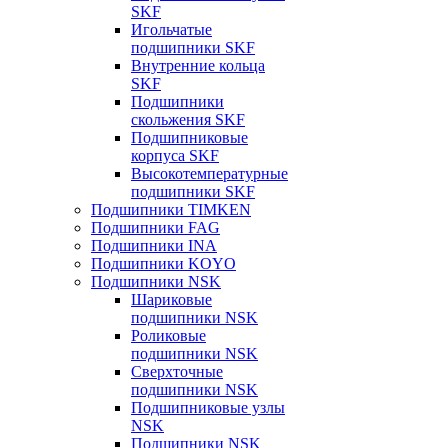
SKF
Игольчатые
подшипники SKF
Внутренние кольца
SKF
Подшипники
скольжения SKF
Подшипниковые
корпуса SKF
Высокотемпературные
подшипники SKF
Подшипники TIMKEN
Подшипники FAG
Подшипники INA
Подшипники KOYO
Подшипники NSK
Шариковые
подшипники NSK
Роликовые
подшипники NSK
Сверхточные
подшипники NSK
Подшипниковые узлы
NSK
Подшипники NSK