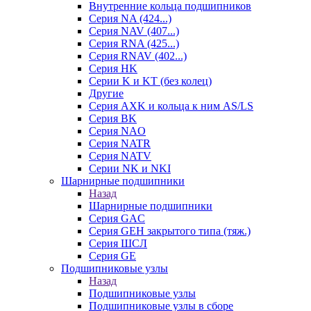
Внутренние кольца подшипников
Серия NA (424...)
Серия NAV (407...)
Серия RNA (425...)
Серия RNAV (402...)
Серия HK
Серии K и KT (без колец)
Другие
Серия AXK и кольца к ним AS/LS
Серия BK
Серия NAO
Серия NATR
Серия NATV
Серии NK и NKI
Шарнирные подшипники
Назад
Шарнирные подшипники
Серия GAC
Серия GEH закрытого типа (тяж.)
Серия ШСЛ
Серия GE
Подшипниковые узлы
Назад
Подшипниковые узлы
Подшипниковые узлы в сборе