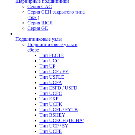
Шарнирные подшипники
Серия GAC
Серия GEH закрытого типа
(тяж.)
Серия ШСЛ
Серия GE
Подшипниковые узлы
Подшипниковые узлы в
сборе
Тип FLCTE
Тип UCC
Тип UP
Тип UCF / FY
Тип USFLE
Тип UCFA
Тип ESFD / USFD
Тип UCFC
Тип EXP
Тип UCFK
Тип UCFL / FYTB
Тип RSHEY
Тип UCECH (UCHA)
Тип UCP / SY
Тип UCFE