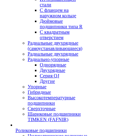
стали
С фланцем на
наружном кольце
Дюймовые
подшипники типа R
С квадратным
отверстием
Радиальные двухрядные
(самоустанавливающиеся)
Радиальные двухрядные
Радиально-упорные
Однорядные
Двухрядные
Серия QJ
Другие
Упорные
Гибридные
Высокотемпературные
подшипники
Сверхточные
Шариковые подшипники
TIMKEN (FAFNIR)
Роликовые подшипники
Цилиндрические роликовые