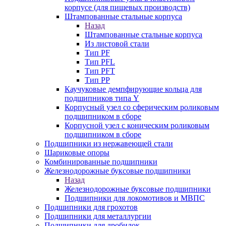
корпусе (для пищевых производств)
Штампованные стальные корпуса
Назад
Штампованные стальные корпуса
Из листовой стали
Тип PF
Тип PFL
Тип PFT
Тип PP
Каучуковые демпфирующие кольца для
подшипников типа Y
Корпусный узел со сферическим роликовым
подшипником в сборе
Корпусной узел с коническим роликовым
подшипником в сборе
Подшипники из нержавеющей стали
Шариковые опоры
Комбинированные подшипники
Железнодорожные буксовые подшипники
Назад
Железнодорожные буксовые подшипники
Подшипники для локомотивов и МВПС
Подшипники для грохотов
Подшипники для металлургии
Подшипники для дробилок