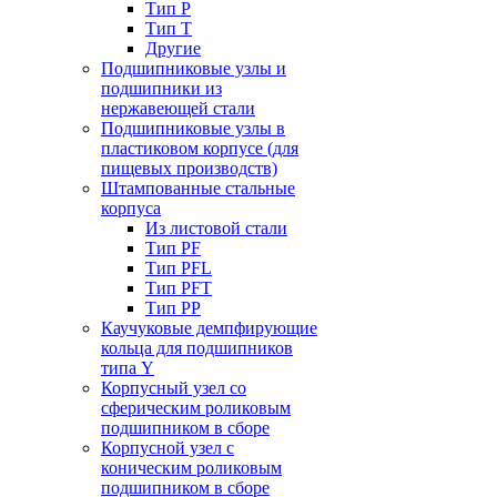
Тип P
Тип T
Другие
Подшипниковые узлы и
подшипники из
нержавеющей стали
Подшипниковые узлы в
пластиковом корпусе (для
пищевых производств)
Штампованные стальные
корпуса
Из листовой стали
Тип PF
Тип PFL
Тип PFT
Тип PP
Каучуковые демпфирующие
кольца для подшипников
типа Y
Корпусный узел со
сферическим роликовым
подшипником в сборе
Корпусной узел с
коническим роликовым
подшипником в сборе