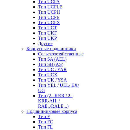
Тип UCPA
Тип UCFLE
Тип UCPH
Тип UCPE
Тип UCPX
Тип UCT
Тип UKF
Тип UKP
Другие
Корпусные подшипники
Сельскохозяйственные
Тип SA (AEL)
Тип SB (AS)
Тип UC / YAR
Тип UCX
Тип UK / YSA
Тип YEL / UEL/ EX/
UG
Тип (2.. KRR / 2..
KRR-AH../
RAE../RALE...)
Подшипниковые корпуса
Тип F
Тип FC
Тип FL