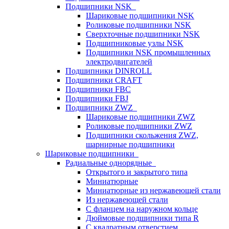
Подшипники NSK
Шариковые подшипники NSK
Роликовые подшипники NSK
Сверхточные подшипники NSK
Подшипниковые узлы NSK
Подшипники NSK промышленных
электродвигателей
Подшипники DINROLL
Подшипники CRAFT
Подшипники FBC
Подшипники FBJ
Подшипники ZWZ
Шариковые подшипники ZWZ
Роликовые подшипники ZWZ
Подшипники скольжения ZWZ,
шарнирные подшипники
Шариковые подшипники
Радиальные однорядные
Открытого и закрытого типа
Миниатюрные
Миниатюрные из нержавеющей стали
Из нержавеющей стали
С фланцем на наружном кольце
Дюймовые подшипники типа R
С квадратным отверстием