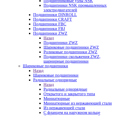
Подшипниковые узлы NSK
Подшипники NSK промышленных
электродвигателей
Подшипники DINROLL
Подшипники CRAFT
Подшипники FBC
Подшипники FBJ
Подшипники ZWZ
Назад
Подшипники ZWZ
Шариковые подшипники ZWZ
Роликовые подшипники ZWZ
Подшипники скольжения ZWZ,
шарнирные подшипники
Шариковые подшипники
Назад
Шариковые подшипники
Радиальные однорядные
Назад
Радиальные однорядные
Открытого и закрытого типа
Миниатюрные
Миниатюрные из нержавеющей стали
Из нержавеющей стали
С фланцем на наружном кольце