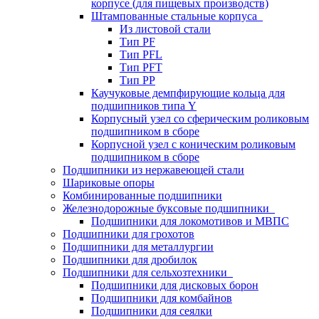
корпусе (для пищевых производств)
Штампованные стальные корпуса
Из листовой стали
Тип PF
Тип PFL
Тип PFT
Тип PP
Каучуковые демпфирующие кольца для
подшипников типа Y
Корпусный узел со сферическим роликовым
подшипником в сборе
Корпусной узел с коническим роликовым
подшипником в сборе
Подшипники из нержавеющей стали
Шариковые опоры
Комбинированные подшипники
Железнодорожные буксовые подшипники
Подшипники для локомотивов и МВПС
Подшипники для грохотов
Подшипники для металлургии
Подшипники для дробилок
Подшипники для сельхозтехники
Подшипники для дисковых борон
Подшипники для комбайнов
Подшипники для сеялки