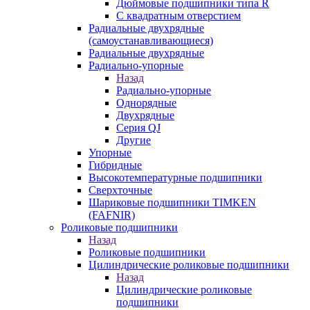
Дюймовые подшипники типа R
С квадратным отверстием
Радиальные двухрядные
(самоустанавливающиеся)
Радиальные двухрядные
Радиально-упорные
Назад
Радиально-упорные
Однорядные
Двухрядные
Серия QJ
Другие
Упорные
Гибридные
Высокотемпературные подшипники
Сверхточные
Шариковые подшипники TIMKEN
(FAFNIR)
Роликовые подшипники
Назад
Роликовые подшипники
Цилиндрические роликовые подшипники
Назад
Цилиндрические роликовые
подшипники