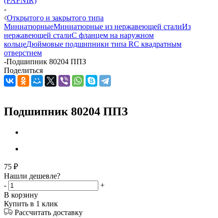
(FAFNIR)
-
Открытого и закрытого типа
Миниатюрные
Миниатюрные из нержавеющей стали
Из
нержавеющей стали
С фланцем на наружном
кольце
Дюймовые подшипники типа R
С квадратным
отверстием
-
Подшипник 80204 ППЗ
Поделиться
Подшипник 80204 ППЗ
75
₽
Нашли дешевле?
-
+
В корзину
Купить в 1 клик
Рассчитать доставку