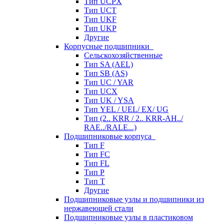
Тип UCPX
Тип UCT
Тип UKF
Тип UKP
Другие
Корпусные подшипники
Сельскохозяйственные
Тип SA (AEL)
Тип SB (AS)
Тип UC / YAR
Тип UCX
Тип UK / YSA
Тип YEL / UEL/ EX/ UG
Тип (2.. KRR / 2.. KRR-AH../
RAE../RALE...)
Подшипниковые корпуса
Тип F
Тип FC
Тип FL
Тип P
Тип T
Другие
Подшипниковые узлы и подшипники из
нержавеющей стали
Подшипниковые узлы в пластиковом