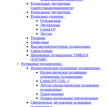
Радиальные двухрядные
(самоустанавливающиеся)
Радиальные двухрядные
Радиально-упорные
Однорядные
Двухрядные
Серия QJ
Другие
Упорные
Гибридные
Высокотемпературные подшипники
Сверхточные
Шариковые подшипники TIMKEN
(FAFNIR)
Роликовые подшипники
Цилиндрические роликовые подшипники
Цилиндрические роликовые
однорядные подшипники
Серия NN (318...)
Другие цилиндрические роликовые
подшипники
Тороидальные
Упорно-радиальные прецизионные
Сферические двухрядные роликовые
подшипники