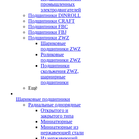
промышленных
электродвигателей
Подшипники DINROLL
Подшипники CRAFT
Подшипники FBC
Подшипники FBJ
Подшипники ZWZ
Шариковые
подшипники ZWZ
Роликовые
подшипники ZWZ
Подшипники
скольжения ZWZ,
шарнирные
подшипники
Ещё
Шариковые подшипники
Радиальные однорядные
Открытого и
закрытого типа
Миниатюрные
Миниатюрные из
нержавеющей стали
Из нержавеющей