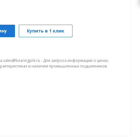
ину
Купить в 1 клик
a.sales@bearingprk.ru - Для запроса информации о ценах,
арактеристиках и наличии промышленных подшипников.