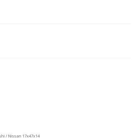
i / Nissan 17x47x14