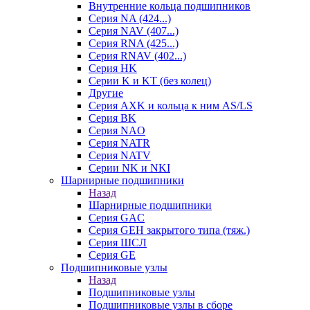
Внутренние кольца подшипников
Серия NA (424...)
Серия NAV (407...)
Серия RNA (425...)
Серия RNAV (402...)
Серия HK
Серии K и KT (без колец)
Другие
Серия AXK и кольца к ним AS/LS
Серия BK
Серия NAO
Серия NATR
Серия NATV
Серии NK и NKI
Шарнирные подшипники
Назад
Шарнирные подшипники
Серия GAC
Серия GEH закрытого типа (тяж.)
Серия ШСЛ
Серия GE
Подшипниковые узлы
Назад
Подшипниковые узлы
Подшипниковые узлы в сборе