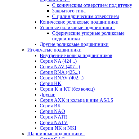
С коническим отверстием под втулку
Закрытого типа
С цилиндрическим отверстием
Конические роликовые подшипники
Упорные роликовые подшипники
Сферические упорные роликовые
подшипники
Другие роликовые подшипники
Игольчатые подшипники
Внутренние кольца подшипников
Серия NA (424...)
Серия NAV (407...)
Серия RNA (425...)
Серия RNAV (402...)
Серия HK
Серии K и KT (без колец)
Другие
Серия AXK и кольца к ним AS/LS
Серия BK
Серия NAO
Серия NATR
Серия NATV
Серии NK и NKI
Шарнирные подшипники