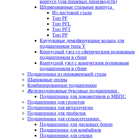
корпусе (для пищевых производств)
Штампованные стальные корпуса
Из листовой стали
Тип PF
Тип PFL
Тип PFT
Тип PP
Каучуковые демпфирующие кольца для
подшипников типа Y
Корпусный узел со сферическим роликовым
подшипником в сборе
Корпусной узел с коническим роликовым
подшипником в сборе
Подшипники из нержавеющей стали
Шариковые опоры
Комбинированные подшипники
Железнодорожные буксовые подшипники
Подшипники для локомотивов и МВПС
Подшипники для грохотов
Подшипники для металлургии
Подшипники для дробилок
Подшипники для сельхозтехники
Подшипники для дисковых борон
Подшипники для комбайнов
Подшипники для сеялки