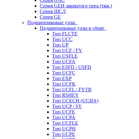
Серия GAC
Серия GEH закрытого типа (тяж.)
Серия ШСЛ
Серия GE
Подшипниковые узлы
Подшипниковые узлы в сборе
Тип FLCTE
Тип UCC
Тип UP
Тип UCF / FY
Тип USFLE
Тип UCFA
Тип ESFD / USFD
Тип UCFC
Тип EXP
Тип UCFK
Тип UCFL / FYTB
Тип RSHEY
Тип UCECH (UCHA)
Тип UCP / SY
Тип UCFE
Тип UCPA
Тип UCFLE
Тип UCPH
Тип UCPE