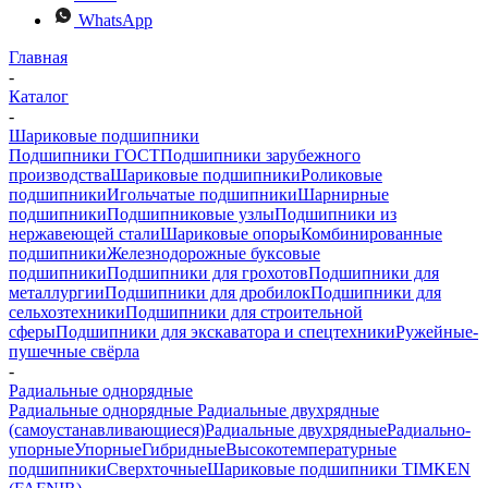
WhatsApp
Главная
-
Каталог
-
Шариковые подшипники
Подшипники ГОСТ
Подшипники зарубежного
производства
Шариковые подшипники
Роликовые
подшипники
Игольчатые подшипники
Шарнирные
подшипники
Подшипниковые узлы
Подшипники из
нержавеющей стали
Шариковые опоры
Комбинированные
подшипники
Железнодорожные буксовые
подшипники
Подшипники для грохотов
Подшипники для
металлургии
Подшипники для дробилок
Подшипники для
сельхозтехники
Подшипники для строительной
сферы
Подшипники для экскаватора и спецтехники
Ружейные-
пушечные свёрла
-
Радиальные однорядные
Радиальные однорядные
Радиальные двухрядные
(самоустанавливающиеся)
Радиальные двухрядные
Радиально-
упорные
Упорные
Гибридные
Высокотемпературные
подшипники
Сверхточные
Шариковые подшипники TIMKEN