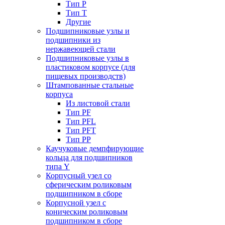
Тип P
Тип T
Другие
Подшипниковые узлы и
подшипники из
нержавеющей стали
Подшипниковые узлы в
пластиковом корпусе (для
пищевых производств)
Штампованные стальные
корпуса
Из листовой стали
Тип PF
Тип PFL
Тип PFT
Тип PP
Каучуковые демпфирующие
кольца для подшипников
типа Y
Корпусный узел со
сферическим роликовым
подшипником в сборе
Корпусной узел с
коническим роликовым
подшипником в сборе