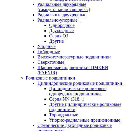
Радиальные двухрядные
(самоустанавливающиеся)
Радиальные двухрядные
Радиально-упорные
Однорядные
Двухрядные
Серия QJ
Другие
Упорные
Гибридные
Высокотемпературные подшипники
Сверхточные
Шариковые подшипники TIMKEN
(FAFNIR)
Роликовые подшипники
Цилиндрические роликовые подшипники
Цилиндрические роликовые
однорядные подшипники
Серия NN (318...)
Другие цилиндрические роликовые
подшипники
Тороидальные
Упорно-радиальные прецизионные
Сферические двухрядные роликовые
подшипники