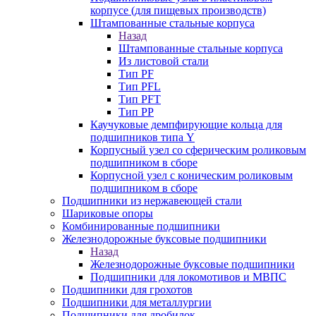
корпусе (для пищевых производств)
Штампованные стальные корпуса
Назад
Штампованные стальные корпуса
Из листовой стали
Тип PF
Тип PFL
Тип PFT
Тип PP
Каучуковые демпфирующие кольца для
подшипников типа Y
Корпусный узел со сферическим роликовым
подшипником в сборе
Корпусной узел с коническим роликовым
подшипником в сборе
Подшипники из нержавеющей стали
Шариковые опоры
Комбинированные подшипники
Железнодорожные буксовые подшипники
Назад
Железнодорожные буксовые подшипники
Подшипники для локомотивов и МВПС
Подшипники для грохотов
Подшипники для металлургии
Подшипники для дробилок