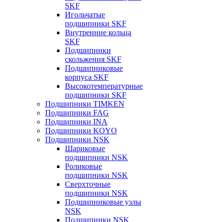
SKF
Игольчатые
подшипники SKF
Внутренние кольца
SKF
Подшипники
скольжения SKF
Подшипниковые
корпуса SKF
Высокотемпературные
подшипники SKF
Подшипники TIMKEN
Подшипники FAG
Подшипники INA
Подшипники KOYO
Подшипники NSK
Шариковые
подшипники NSK
Роликовые
подшипники NSK
Сверхточные
подшипники NSK
Подшипниковые узлы
NSK
Подшипники NSK