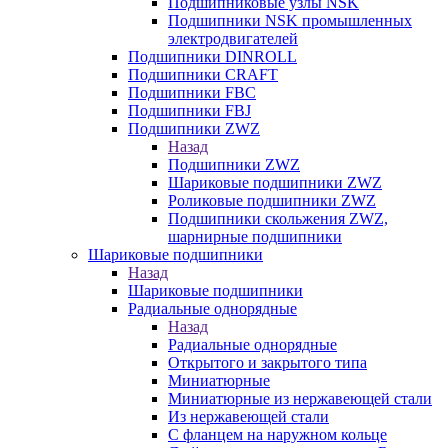
Подшипниковые узлы NSK
Подшипники NSK промышленных
электродвигателей
Подшипники DINROLL
Подшипники CRAFT
Подшипники FBC
Подшипники FBJ
Подшипники ZWZ
Назад
Подшипники ZWZ
Шариковые подшипники ZWZ
Роликовые подшипники ZWZ
Подшипники скольжения ZWZ,
шарнирные подшипники
Шариковые подшипники
Назад
Шариковые подшипники
Радиальные однорядные
Назад
Радиальные однорядные
Открытого и закрытого типа
Миниатюрные
Миниатюрные из нержавеющей стали
Из нержавеющей стали
С фланцем на наружном кольце