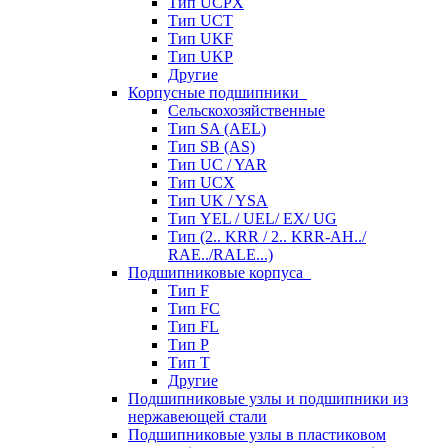
Тип UCPX
Тип UCT
Тип UKF
Тип UKP
Другие
Корпусные подшипники
Сельскохозяйственные
Тип SA (AEL)
Тип SB (AS)
Тип UC / YAR
Тип UCX
Тип UK / YSA
Тип YEL / UEL/ EX/ UG
Тип (2.. KRR / 2.. KRR-AH../
RAE../RALE...)
Подшипниковые корпуса
Тип F
Тип FC
Тип FL
Тип P
Тип T
Другие
Подшипниковые узлы и подшипники из
нержавеющей стали
Подшипниковые узлы в пластиковом