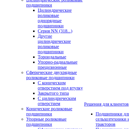
подшипники
Цилиндрические
роликовые
однорядные
подшипники
Серия NN (318...)
Другие
цилиндрические
роликовые
подшипники
Тороидальные
Упорно-радиальные
прецизионные
Сферические двухрядные
роликовые подшипники
С коническим
отверстием под втулку
Закрытого типа
С цилиндрическим
отверстием
Решения для клиентов
Конические роликовые
подшипники
Подшипники дл
Упорные роликовые
сельхозтехники 
подшипники
тракторов