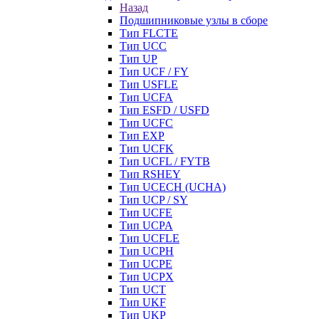
Назад
Подшипниковые узлы в сборе
Тип FLCTE
Тип UCC
Тип UP
Тип UCF / FY
Тип USFLE
Тип UCFA
Тип ESFD / USFD
Тип UCFC
Тип EXP
Тип UCFK
Тип UCFL / FYTB
Тип RSHEY
Тип UCECH (UCHA)
Тип UCP / SY
Тип UCFE
Тип UCPA
Тип UCFLE
Тип UCPH
Тип UCPE
Тип UCPX
Тип UCT
Тип UKF
Тип UKP