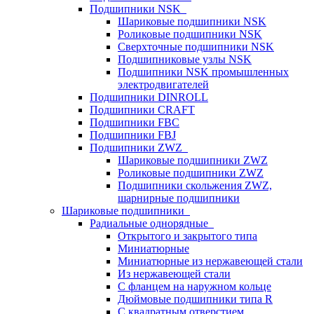
Подшипники NSK
Шариковые подшипники NSK
Роликовые подшипники NSK
Сверхточные подшипники NSK
Подшипниковые узлы NSK
Подшипники NSK промышленных
электродвигателей
Подшипники DINROLL
Подшипники CRAFT
Подшипники FBC
Подшипники FBJ
Подшипники ZWZ
Шариковые подшипники ZWZ
Роликовые подшипники ZWZ
Подшипники скольжения ZWZ,
шарнирные подшипники
Шариковые подшипники
Радиальные однорядные
Открытого и закрытого типа
Миниатюрные
Миниатюрные из нержавеющей стали
Из нержавеющей стали
С фланцем на наружном кольце
Дюймовые подшипники типа R
С квадратным отверстием