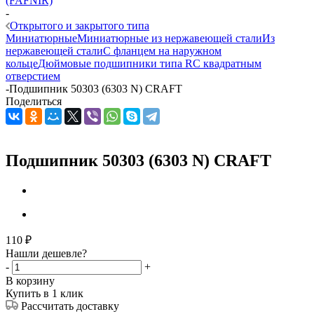
(FAFNIR)
-
Открытого и закрытого типа
Миниатюрные
Миниатюрные из нержавеющей стали
Из
нержавеющей стали
С фланцем на наружном
кольце
Дюймовые подшипники типа R
С квадратным
отверстием
-
Подшипник 50303 (6303 N) CRAFT
Поделиться
Подшипник 50303 (6303 N) CRAFT
110
₽
Нашли дешевле?
-
+
В корзину
Купить в 1 клик
Рассчитать доставку