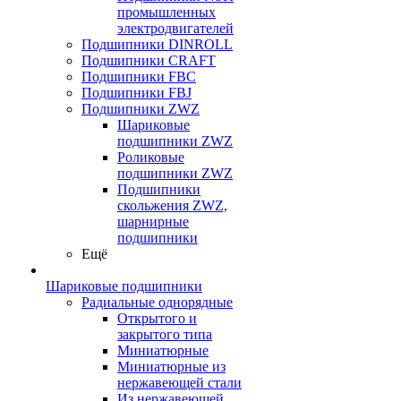
промышленных
электродвигателей
Подшипники DINROLL
Подшипники CRAFT
Подшипники FBC
Подшипники FBJ
Подшипники ZWZ
Шариковые
подшипники ZWZ
Роликовые
подшипники ZWZ
Подшипники
скольжения ZWZ,
шарнирные
подшипники
Ещё
Шариковые подшипники
Радиальные однорядные
Открытого и
закрытого типа
Миниатюрные
Миниатюрные из
нержавеющей стали
Из нержавеющей