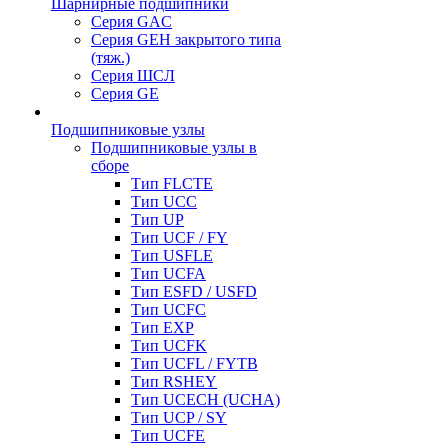
Шарнирные подшипники
Серия GAC
Серия GEH закрытого типа
(тяж.)
Серия ШСЛ
Серия GE
Подшипниковые узлы
Подшипниковые узлы в
сборе
Тип FLCTE
Тип UCC
Тип UP
Тип UCF / FY
Тип USFLE
Тип UCFA
Тип ESFD / USFD
Тип UCFC
Тип EXP
Тип UCFK
Тип UCFL / FYTB
Тип RSHEY
Тип UCECH (UCHA)
Тип UCP / SY
Тип UCFE