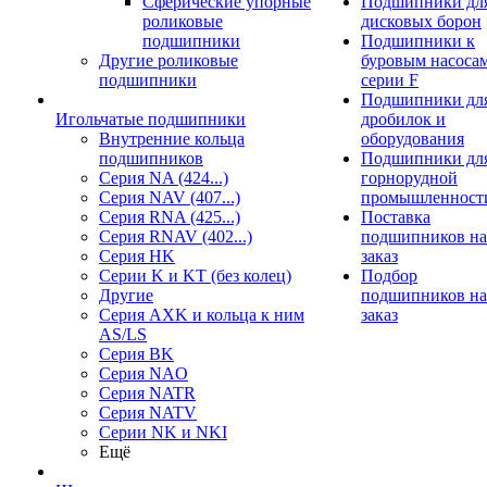
Сферические упорные
Подшипники дл
роликовые
дисковых борон
подшипники
Подшипники к
Другие роликовые
буровым насоса
подшипники
серии F
Подшипники дл
Игольчатые подшипники
дробилок и
Внутренние кольца
оборудования
подшипников
Подшипники дл
Серия NA (424...)
горнорудной
Серия NAV (407...)
промышленност
Серия RNA (425...)
Поставка
Серия RNAV (402...)
подшипников на
Серия HK
заказ
Серии K и KT (без колец)
Подбор
Другие
подшипников на
Серия AXK и кольца к ним
заказ
AS/LS
Серия BK
Серия NAO
Серия NATR
Серия NATV
Серии NK и NKI
Ещё