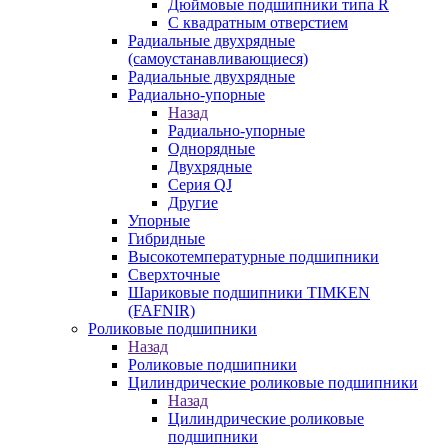
Дюймовые подшипники типа R
С квадратным отверстием
Радиальные двухрядные
(самоустанавливающиеся)
Радиальные двухрядные
Радиально-упорные
Назад
Радиально-упорные
Однорядные
Двухрядные
Серия QJ
Другие
Упорные
Гибридные
Высокотемпературные подшипники
Сверхточные
Шариковые подшипники TIMKEN
(FAFNIR)
Роликовые подшипники
Назад
Роликовые подшипники
Цилиндрические роликовые подшипники
Назад
Цилиндрические роликовые
подшипники