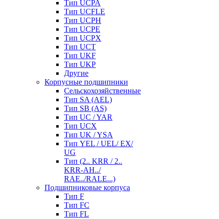
Тип UCPA
Тип UCFLE
Тип UCPH
Тип UCPE
Тип UCPX
Тип UCT
Тип UKF
Тип UKP
Другие
Корпусные подшипники
Сельскохозяйственные
Тип SA (AEL)
Тип SB (AS)
Тип UC / YAR
Тип UCX
Тип UK / YSA
Тип YEL / UEL/ EX/
UG
Тип (2.. KRR / 2..
KRR-AH../
RAE../RALE...)
Подшипниковые корпуса
Тип F
Тип FC
Тип FL