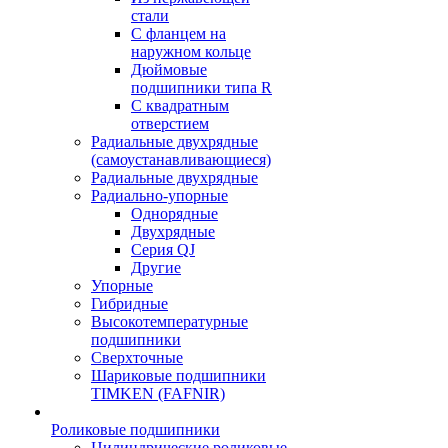
стали
С фланцем на
наружном кольце
Дюймовые
подшипники типа R
С квадратным
отверстием
Радиальные двухрядные
(самоустанавливающиеся)
Радиальные двухрядные
Радиально-упорные
Однорядные
Двухрядные
Серия QJ
Другие
Упорные
Гибридные
Высокотемпературные
подшипники
Сверхточные
Шариковые подшипники
TIMKEN (FAFNIR)
Роликовые подшипники
Цилиндрические роликовые