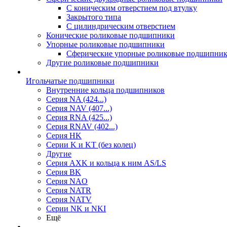
С коническим отверстием под втулку
Закрытого типа
С цилиндрическим отверстием
Конические роликовые подшипники
Упорные роликовые подшипники
Сферические упорные роликовые подшипни
Другие роликовые подшипники
Игольчатые подшипники
Внутренние кольца подшипников
Серия NA (424...)
Серия NAV (407...)
Серия RNA (425...)
Серия RNAV (402...)
Серия HK
Серии K и KT (без колец)
Другие
Серия AXK и кольца к ним AS/LS
Серия BK
Серия NAO
Серия NATR
Серия NATV
Серии NK и NKI
Ещё