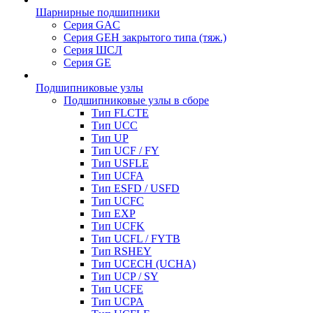
Шарнирные подшипники
Серия GAC
Серия GEH закрытого типа (тяж.)
Серия ШСЛ
Серия GE
Подшипниковые узлы
Подшипниковые узлы в сборе
Тип FLCTE
Тип UCC
Тип UP
Тип UCF / FY
Тип USFLE
Тип UCFA
Тип ESFD / USFD
Тип UCFC
Тип EXP
Тип UCFK
Тип UCFL / FYTB
Тип RSHEY
Тип UCECH (UCHA)
Тип UCP / SY
Тип UCFE
Тип UCPA