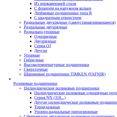
Из нержавеющей стали
С фланцем на наружном кольце
Дюймовые подшипники типа R
С квадратным отверстием
Радиальные двухрядные (самоустанавливающиеся)
Радиальные двухрядные
Радиально-упорные
Однорядные
Двухрядные
Серия QJ
Другие
Упорные
Гибридные
Высокотемпературные подшипники
Сверхточные
Шариковые подшипники TIMKEN (FAFNIR)
Роликовые подшипники
Цилиндрические роликовые подшипники
Цилиндрические роликовые однорядные по
Серия NN (318...)
Другие цилиндрические роликовые подшипн
Тороидальные
Упорно-радиальные прецизионные
Сферические двухрядные роликовые подшипники