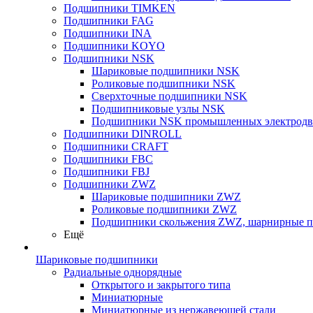
Подшипники TIMKEN
Подшипники FAG
Подшипники INA
Подшипники KOYO
Подшипники NSK
Шариковые подшипники NSK
Роликовые подшипники NSK
Сверхточные подшипники NSK
Подшипниковые узлы NSK
Подшипники NSK промышленных электродв
Подшипники DINROLL
Подшипники CRAFT
Подшипники FBC
Подшипники FBJ
Подшипники ZWZ
Шариковые подшипники ZWZ
Роликовые подшипники ZWZ
Подшипники скольжения ZWZ, шарнирные 
Ещё
Шариковые подшипники
Радиальные однорядные
Открытого и закрытого типа
Миниатюрные
Миниатюрные из нержавеющей стали