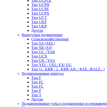
Тип UCFLE
Тип UCPH
Тип UCPE
Тип UCPX
Тип UCT
Тип UKF
Тип UKP
Другие
Корпусные подшипники
Сельскохозяйственные
Тип SA (AEL)
Тип SB (AS)
Тип UC / YAR
Тип UCX
Тип UK / YSA
Тип YEL / UEL/ EX/ UG
Тип (2.. KRR / 2.. KRR-AH../ RAE../RALE...)
Подшипниковые корпуса
Тип F
Тип FC
Тип FL
Тип P
Тип T
Другие
Подшипниковые узлы и подшипники из нержавею