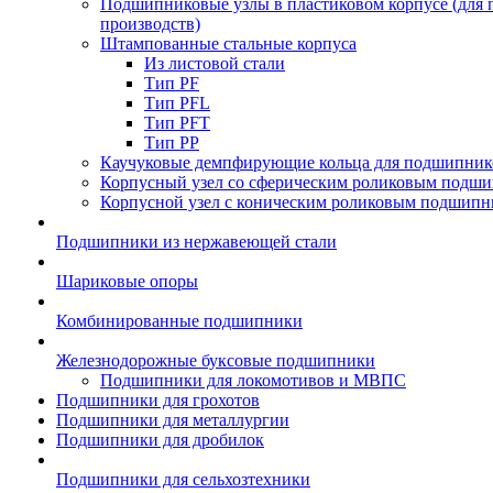
Подшипниковые узлы в пластиковом корпусе (для
производств)
Штампованные стальные корпуса
Из листовой стали
Тип PF
Тип PFL
Тип PFT
Тип PP
Каучуковые демпфирующие кольца для подшипник
Корпусный узел со сферическим роликовым подши
Корпусной узел с коническим роликовым подшипн
Подшипники из нержавеющей стали
Шариковые опоры
Комбинированные подшипники
Железнодорожные буксовые подшипники
Подшипники для локомотивов и МВПС
Подшипники для грохотов
Подшипники для металлургии
Подшипники для дробилок
Подшипники для сельхозтехники