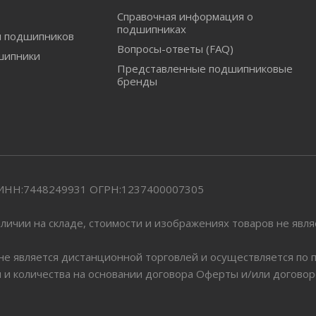
Справочная информация о
подшипниках
и подшипников
Вопросы-ответы (FAQ)
шипники
Представленные подшипниковые
бренды
" ИНН:7448249931 ОГРН:1237400007305
личии на складе, стоимости и изображениях товаров не явл
 не является дистанционной торговлей и осуществляется по
я и количества на основании договора Оферты и/или догово