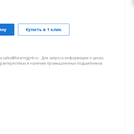
ину
Купить в 1 клик
a.sales@bearingprk.ru - Для запроса информации о ценах,
арактеристиках и наличии промышленных подшипников.