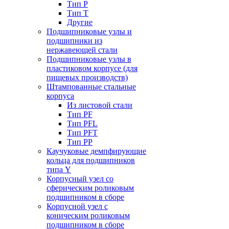
Тип P
Тип T
Другие
Подшипниковые узлы и
подшипники из
нержавеющей стали
Подшипниковые узлы в
пластиковом корпусе (для
пищевых производств)
Штампованные стальные
корпуса
Из листовой стали
Тип PF
Тип PFL
Тип PFT
Тип PP
Каучуковые демпфирующие
кольца для подшипников
типа Y
Корпусный узел со
сферическим роликовым
подшипником в сборе
Корпусной узел с
коническим роликовым
подшипником в сборе