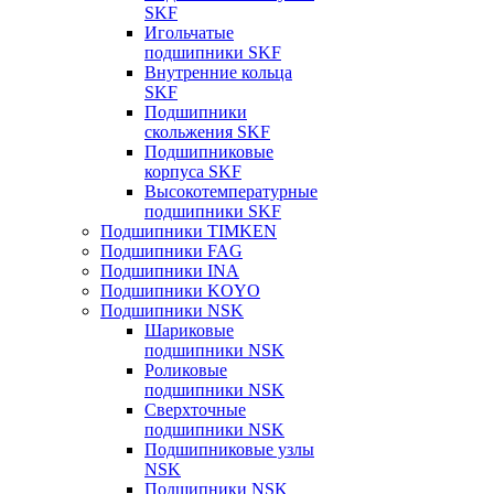
SKF
Игольчатые
подшипники SKF
Внутренние кольца
SKF
Подшипники
скольжения SKF
Подшипниковые
корпуса SKF
Высокотемпературные
подшипники SKF
Подшипники TIMKEN
Подшипники FAG
Подшипники INA
Подшипники KOYO
Подшипники NSK
Шариковые
подшипники NSK
Роликовые
подшипники NSK
Сверхточные
подшипники NSK
Подшипниковые узлы
NSK
Подшипники NSK