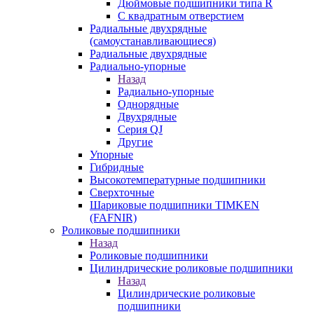
Дюймовые подшипники типа R
С квадратным отверстием
Радиальные двухрядные
(самоустанавливающиеся)
Радиальные двухрядные
Радиально-упорные
Назад
Радиально-упорные
Однорядные
Двухрядные
Серия QJ
Другие
Упорные
Гибридные
Высокотемпературные подшипники
Сверхточные
Шариковые подшипники TIMKEN
(FAFNIR)
Роликовые подшипники
Назад
Роликовые подшипники
Цилиндрические роликовые подшипники
Назад
Цилиндрические роликовые
подшипники