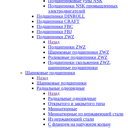
Подшипниковые узлы NSK
Подшипники NSK промышленных
электродвигателей
Подшипники DINROLL
Подшипники CRAFT
Подшипники FBC
Подшипники FBJ
Подшипники ZWZ
Назад
Подшипники ZWZ
Шариковые подшипники ZWZ
Роликовые подшипники ZWZ
Подшипники скольжения ZWZ,
шарнирные подшипники
Шариковые подшипники
Назад
Шариковые подшипники
Радиальные однорядные
Назад
Радиальные однорядные
Открытого и закрытого типа
Миниатюрные
Миниатюрные из нержавеющей стали
Из нержавеющей стали
С фланцем на наружном кольце