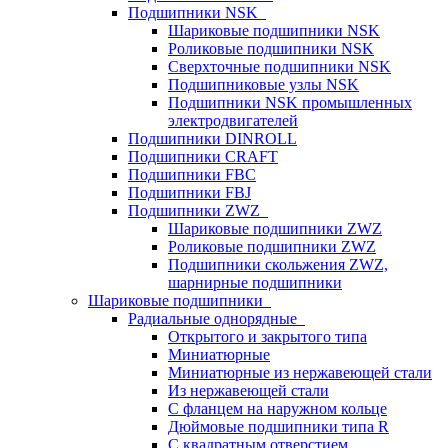
Подшипники NSK
Шариковые подшипники NSK
Роликовые подшипники NSK
Сверхточные подшипники NSK
Подшипниковые узлы NSK
Подшипники NSK промышленных
электродвигателей
Подшипники DINROLL
Подшипники CRAFT
Подшипники FBC
Подшипники FBJ
Подшипники ZWZ
Шариковые подшипники ZWZ
Роликовые подшипники ZWZ
Подшипники скольжения ZWZ,
шарнирные подшипники
Шариковые подшипники
Радиальные однорядные
Открытого и закрытого типа
Миниатюрные
Миниатюрные из нержавеющей стали
Из нержавеющей стали
С фланцем на наружном кольце
Дюймовые подшипники типа R
С квадратным отверстием