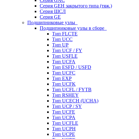
Серия GAC
Серия GEH закрытого типа (тяж.)
Серия ШСЛ
Серия GE
Подшипниковые узлы
Подшипниковые узлы в сборе
Тип FLCTE
Тип UCC
Тип UP
Тип UCF / FY
Тип USFLE
Тип UCFA
Тип ESFD / USFD
Тип UCFC
Тип EXP
Тип UCFK
Тип UCFL / FYTB
Тип RSHEY
Тип UCECH (UCHA)
Тип UCP / SY
Тип UCFE
Тип UCPA
Тип UCFLE
Тип UCPH
Тип UCPE