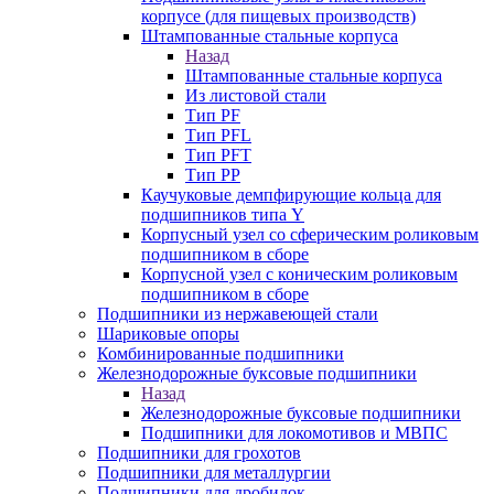
корпусе (для пищевых производств)
Штампованные стальные корпуса
Назад
Штампованные стальные корпуса
Из листовой стали
Тип PF
Тип PFL
Тип PFT
Тип PP
Каучуковые демпфирующие кольца для
подшипников типа Y
Корпусный узел со сферическим роликовым
подшипником в сборе
Корпусной узел с коническим роликовым
подшипником в сборе
Подшипники из нержавеющей стали
Шариковые опоры
Комбинированные подшипники
Железнодорожные буксовые подшипники
Назад
Железнодорожные буксовые подшипники
Подшипники для локомотивов и МВПС
Подшипники для грохотов
Подшипники для металлургии
Подшипники для дробилок