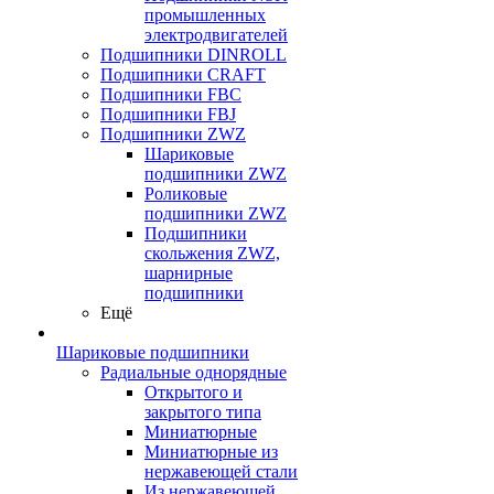
промышленных
электродвигателей
Подшипники DINROLL
Подшипники CRAFT
Подшипники FBC
Подшипники FBJ
Подшипники ZWZ
Шариковые
подшипники ZWZ
Роликовые
подшипники ZWZ
Подшипники
скольжения ZWZ,
шарнирные
подшипники
Ещё
Шариковые подшипники
Радиальные однорядные
Открытого и
закрытого типа
Миниатюрные
Миниатюрные из
нержавеющей стали
Из нержавеющей