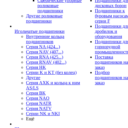
Сферические упорные
Подшипники дл
роликовые
дисковых борон
подшипники
Подшипники к
Другие роликовые
буровым насоса
подшипники
серии F
Подшипники дл
Игольчатые подшипники
дробилок и
Внутренние кольца
оборудования
подшипников
Подшипники дл
Серия NA (424...)
горнорудной
Серия NAV (407...)
промышленност
Серия RNA (425...)
Поставка
Серия RNAV (402...)
подшипников на
Серия HK
заказ
Серии K и KT (без колец)
Подбор
Другие
подшипников на
Серия AXK и кольца к ним
заказ
AS/LS
Серия BK
Серия NAO
Серия NATR
Серия NATV
Серии NK и NKI
Ещё