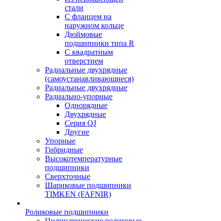
стали
С фланцем на
наружном кольце
Дюймовые
подшипники типа R
С квадратным
отверстием
Радиальные двухрядные
(самоустанавливающиеся)
Радиальные двухрядные
Радиально-упорные
Однорядные
Двухрядные
Серия QJ
Другие
Упорные
Гибридные
Высокотемпературные
подшипники
Сверхточные
Шариковые подшипники
TIMKEN (FAFNIR)
Роликовые подшипники
Цилиндрические роликовые