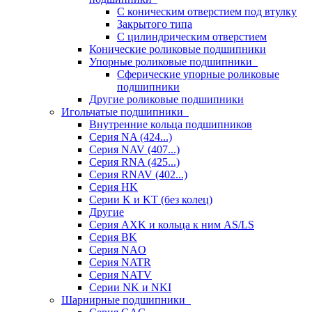
С коническим отверстием под втулку
Закрытого типа
С цилиндрическим отверстием
Конические роликовые подшипники
Упорные роликовые подшипники
Сферические упорные роликовые
подшипники
Другие роликовые подшипники
Игольчатые подшипники
Внутренние кольца подшипников
Серия NA (424...)
Серия NAV (407...)
Серия RNA (425...)
Серия RNAV (402...)
Серия HK
Серии K и KT (без колец)
Другие
Серия AXK и кольца к ним AS/LS
Серия BK
Серия NAO
Серия NATR
Серия NATV
Серии NK и NKI
Шарнирные подшипники