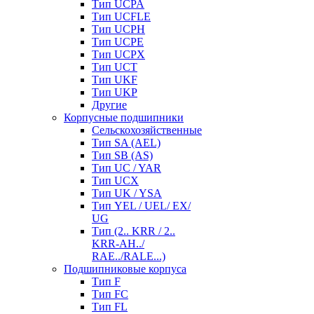
Тип UCPA
Тип UCFLE
Тип UCPH
Тип UCPE
Тип UCPX
Тип UCT
Тип UKF
Тип UKP
Другие
Корпусные подшипники
Сельскохозяйственные
Тип SA (AEL)
Тип SB (AS)
Тип UC / YAR
Тип UCX
Тип UK / YSA
Тип YEL / UEL/ EX/
UG
Тип (2.. KRR / 2..
KRR-AH../
RAE../RALE...)
Подшипниковые корпуса
Тип F
Тип FC
Тип FL