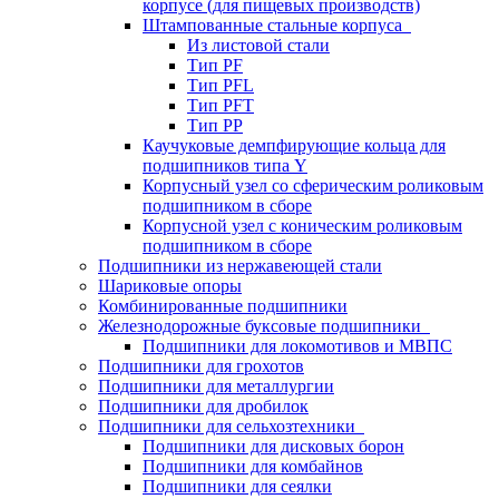
корпусе (для пищевых производств)
Штампованные стальные корпуса
Из листовой стали
Тип PF
Тип PFL
Тип PFT
Тип PP
Каучуковые демпфирующие кольца для
подшипников типа Y
Корпусный узел со сферическим роликовым
подшипником в сборе
Корпусной узел с коническим роликовым
подшипником в сборе
Подшипники из нержавеющей стали
Шариковые опоры
Комбинированные подшипники
Железнодорожные буксовые подшипники
Подшипники для локомотивов и МВПС
Подшипники для грохотов
Подшипники для металлургии
Подшипники для дробилок
Подшипники для сельхозтехники
Подшипники для дисковых борон
Подшипники для комбайнов
Подшипники для сеялки