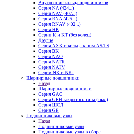
Внутренние кольца подшипников
Серия NA (424...)
Серия NAV (407...)
Серия RNA (425...)
Серия RNAV (402...)
Серия HK
Серии K и KT (без колец)
Другие
Серия AXK и кольца к ним AS/LS
Серия BK
Серия NAO
Серия NATR
Серия NATV
Серии NK и NKI
Шарнирные подшипники
Назад
Шарнирные подшипники
Серия GAC
Серия GEH закрытого типа (тяж.)
Серия ШСЛ
Серия GE
Подшипниковые узлы
Назад
Подшипниковые узлы
Подшипниковые узлы в сборе