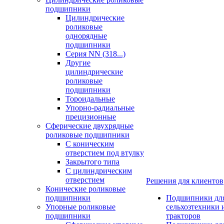
подшипники
Цилиндрические
роликовые
однорядные
подшипники
Серия NN (318...)
Другие
цилиндрические
роликовые
подшипники
Тороидальные
Упорно-радиальные
прецизионные
Сферические двухрядные
роликовые подшипники
С коническим
отверстием под втулку
Закрытого типа
С цилиндрическим
отверстием
Решения для клиентов
Конические роликовые
подшипники
Подшипники дл
Упорные роликовые
сельхозтехники 
подшипники
тракторов