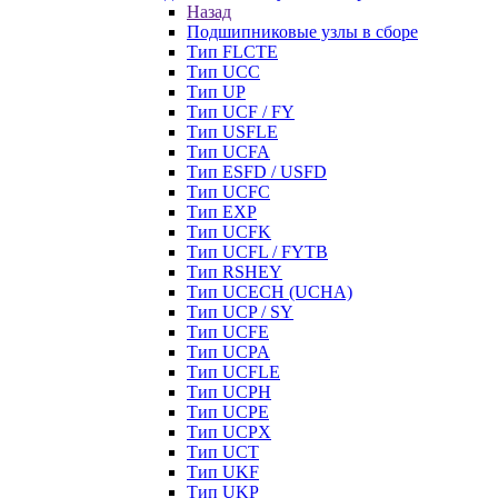
Назад
Подшипниковые узлы в сборе
Тип FLCTE
Тип UCC
Тип UP
Тип UCF / FY
Тип USFLE
Тип UCFA
Тип ESFD / USFD
Тип UCFC
Тип EXP
Тип UCFK
Тип UCFL / FYTB
Тип RSHEY
Тип UCECH (UCHA)
Тип UCP / SY
Тип UCFE
Тип UCPA
Тип UCFLE
Тип UCPH
Тип UCPE
Тип UCPX
Тип UCT
Тип UKF
Тип UKP