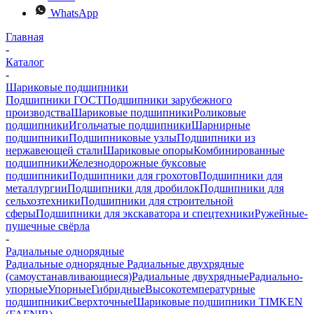
WhatsApp
Главная
-
Каталог
-
Шариковые подшипники
Подшипники ГОСТ
Подшипники зарубежного
производства
Шариковые подшипники
Роликовые
подшипники
Игольчатые подшипники
Шарнирные
подшипники
Подшипниковые узлы
Подшипники из
нержавеющей стали
Шариковые опоры
Комбинированные
подшипники
Железнодорожные буксовые
подшипники
Подшипники для грохотов
Подшипники для
металлургии
Подшипники для дробилок
Подшипники для
сельхозтехники
Подшипники для строительной
сферы
Подшипники для экскаватора и спецтехники
Ружейные-
пушечные свёрла
-
Радиальные однорядные
Радиальные однорядные
Радиальные двухрядные
(самоустанавливающиеся)
Радиальные двухрядные
Радиально-
упорные
Упорные
Гибридные
Высокотемпературные
подшипники
Сверхточные
Шариковые подшипники TIMKEN