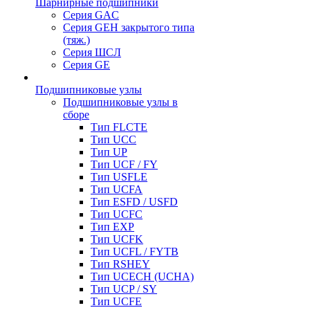
Шарнирные подшипники
Серия GAC
Серия GEH закрытого типа
(тяж.)
Серия ШСЛ
Серия GE
Подшипниковые узлы
Подшипниковые узлы в
сборе
Тип FLCTE
Тип UCC
Тип UP
Тип UCF / FY
Тип USFLE
Тип UCFA
Тип ESFD / USFD
Тип UCFC
Тип EXP
Тип UCFK
Тип UCFL / FYTB
Тип RSHEY
Тип UCECH (UCHA)
Тип UCP / SY
Тип UCFE