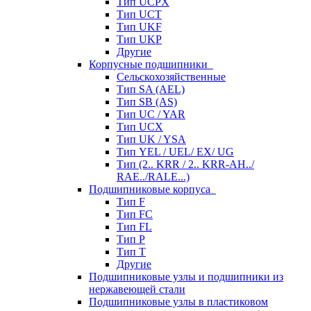
Тип UCPX
Тип UCT
Тип UKF
Тип UKP
Другие
Корпусные подшипники
Сельскохозяйственные
Тип SA (AEL)
Тип SB (AS)
Тип UC / YAR
Тип UCX
Тип UK / YSA
Тип YEL / UEL/ EX/ UG
Тип (2.. KRR / 2.. KRR-AH../
RAE../RALE...)
Подшипниковые корпуса
Тип F
Тип FC
Тип FL
Тип P
Тип T
Другие
Подшипниковые узлы и подшипники из
нержавеющей стали
Подшипниковые узлы в пластиковом