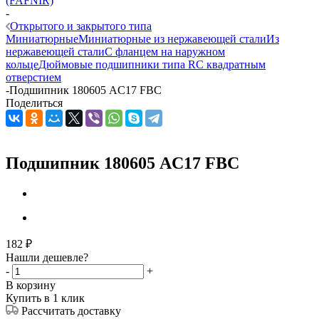
(FAFNIR)
-
Открытого и закрытого типа
Миниатюрные
Миниатюрные из нержавеющей стали
Из
нержавеющей стали
С фланцем на наружном
кольце
Дюймовые подшипники типа R
С квадратным
отверстием
-
Подшипник 180605 AC17 FBC
Поделиться
Подшипник 180605 AC17 FBC
182
₽
Нашли дешевле?
-
+
В корзину
Купить в 1 клик
Рассчитать доставку