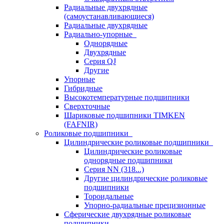
Радиальные двухрядные
(самоустанавливающиеся)
Радиальные двухрядные
Радиально-упорные
Однорядные
Двухрядные
Серия QJ
Другие
Упорные
Гибридные
Высокотемпературные подшипники
Сверхточные
Шариковые подшипники TIMKEN
(FAFNIR)
Роликовые подшипники
Цилиндрические роликовые подшипники
Цилиндрические роликовые
однорядные подшипники
Серия NN (318...)
Другие цилиндрические роликовые
подшипники
Тороидальные
Упорно-радиальные прецизионные
Сферические двухрядные роликовые
подшипники