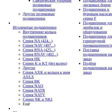
Сферические упорные
Подшипники дл
роликовые
дисковых борон
подшипники
Подшипники к
Другие роликовые
буровым насоса
подшипники
серии F
Подшипники дл
Игольчатые подшипники
дробилок и
Внутренние кольца
оборудования
подшипников
Подшипники дл
Серия NA (424...)
горнорудной
Серия NAV (407...)
промышленност
Серия RNA (425...)
Поставка
Серия RNAV (402...)
подшипников на
Серия HK
заказ
Серии K и KT (без колец)
Подбор
Другие
подшипников на
Серия AXK и кольца к ним
заказ
AS/LS
Серия BK
Серия NAO
Серия NATR
Серия NATV
Серии NK и NKI
Ещё