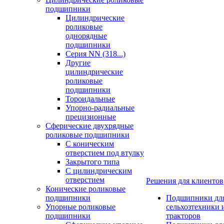
подшипники
Цилиндрические
роликовые
однорядные
подшипники
Серия NN (318...)
Другие
цилиндрические
роликовые
подшипники
Тороидальные
Упорно-радиальные
прецизионные
Сферические двухрядные
роликовые подшипники
С коническим
отверстием под втулку
Закрытого типа
С цилиндрическим
отверстием
Решения для клиентов
Конические роликовые
подшипники
Подшипники дл
Упорные роликовые
сельхозтехники 
подшипники
тракторов