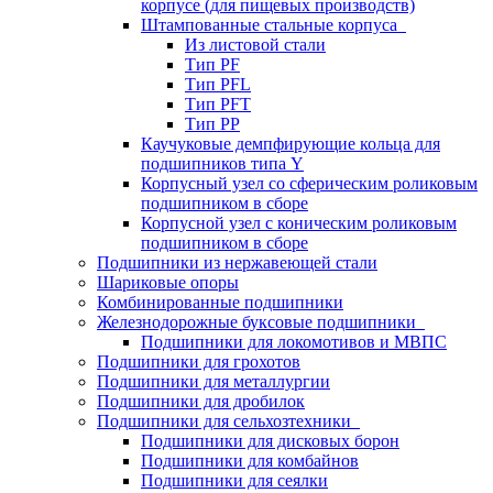
корпусе (для пищевых производств)
Штампованные стальные корпуса
Из листовой стали
Тип PF
Тип PFL
Тип PFT
Тип PP
Каучуковые демпфирующие кольца для
подшипников типа Y
Корпусный узел со сферическим роликовым
подшипником в сборе
Корпусной узел с коническим роликовым
подшипником в сборе
Подшипники из нержавеющей стали
Шариковые опоры
Комбинированные подшипники
Железнодорожные буксовые подшипники
Подшипники для локомотивов и МВПС
Подшипники для грохотов
Подшипники для металлургии
Подшипники для дробилок
Подшипники для сельхозтехники
Подшипники для дисковых борон
Подшипники для комбайнов
Подшипники для сеялки