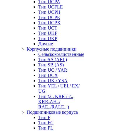
Тип UCPA
Тип UCFLE
Тип UCPH
Тип UCPE
Тип UCPX
Тип UCT
Тип UKF
Тип UKP
Другие
Корпусные подшипники
Сельскохозяйственные
Тип SA (AEL)
Тип SB (AS)
Тип UC / YAR
Тип UCX
Тип UK / YSA
Тип YEL / UEL/ EX/
UG
Тип (2.. KRR / 2..
KRR-AH../
RAE../RALE...)
Подшипниковые корпуса
Тип F
Тип FC
Тип FL