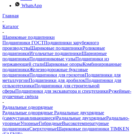
WhatsApp
Главная
-
Каталог
-
Шариковые подшипники
Подшипники ГОСТ
Подшипники зарубежного
производства
Шариковые подшипники
Роликовые
подшипники
Игольчатые подшипники
Шарнирные
подшипники
Подшипниковые узлы
Подшипники из
нержавеющей стали
Шариковые опоры
Комбинированные
подшипники
Железнодорожные буксовые
подшипники
Подшипники для грохотов
Подшипники для
металлургии
Подшипники для дробилок
Подшипники для
сельхозтехники
Подшипники для строительной
сферы
Подшипники для экскаватора и спецтехники
Ружейные-
пушечные свёрла
-
Радиальные однорядные
Радиальные однорядные
Радиальные двухрядные
(самоустанавливающиеся)
Радиальные двухрядные
Радиально-
упорные
Упорные
Гибридные
Высокотемпературные
подшипники
Сверхточные
Шариковые подшипники TIMKEN