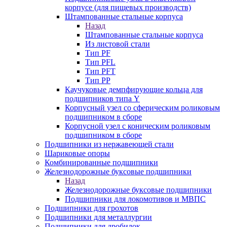
корпусе (для пищевых производств)
Штампованные стальные корпуса
Назад
Штампованные стальные корпуса
Из листовой стали
Тип PF
Тип PFL
Тип PFT
Тип PP
Каучуковые демпфирующие кольца для
подшипников типа Y
Корпусный узел со сферическим роликовым
подшипником в сборе
Корпусной узел с коническим роликовым
подшипником в сборе
Подшипники из нержавеющей стали
Шариковые опоры
Комбинированные подшипники
Железнодорожные буксовые подшипники
Назад
Железнодорожные буксовые подшипники
Подшипники для локомотивов и МВПС
Подшипники для грохотов
Подшипники для металлургии
Подшипники для дробилок