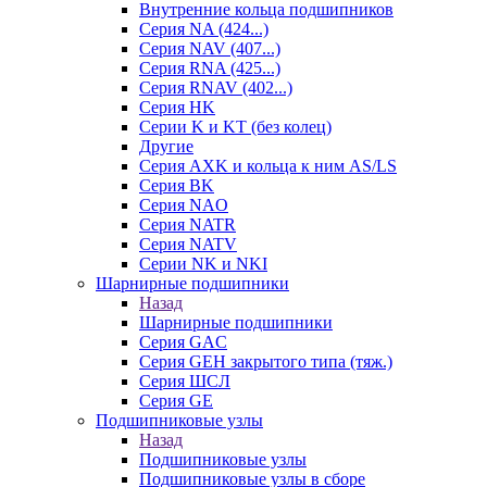
Внутренние кольца подшипников
Серия NA (424...)
Серия NAV (407...)
Серия RNA (425...)
Серия RNAV (402...)
Серия HK
Серии K и KT (без колец)
Другие
Серия AXK и кольца к ним AS/LS
Серия BK
Серия NAO
Серия NATR
Серия NATV
Серии NK и NKI
Шарнирные подшипники
Назад
Шарнирные подшипники
Серия GAC
Серия GEH закрытого типа (тяж.)
Серия ШСЛ
Серия GE
Подшипниковые узлы
Назад
Подшипниковые узлы
Подшипниковые узлы в сборе