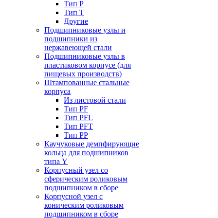
Тип P
Тип T
Другие
Подшипниковые узлы и
подшипники из
нержавеющей стали
Подшипниковые узлы в
пластиковом корпусе (для
пищевых производств)
Штампованные стальные
корпуса
Из листовой стали
Тип PF
Тип PFL
Тип PFT
Тип PP
Каучуковые демпфирующие
кольца для подшипников
типа Y
Корпусный узел со
сферическим роликовым
подшипником в сборе
Корпусной узел с
коническим роликовым
подшипником в сборе