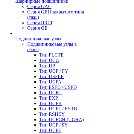
Шарнирные подшипники
Серия GAC
Серия GEH закрытого типа
(тяж.)
Серия ШСЛ
Серия GE
Подшипниковые узлы
Подшипниковые узлы в
сборе
Тип FLCTE
Тип UCC
Тип UP
Тип UCF / FY
Тип USFLE
Тип UCFA
Тип ESFD / USFD
Тип UCFC
Тип EXP
Тип UCFK
Тип UCFL / FYTB
Тип RSHEY
Тип UCECH (UCHA)
Тип UCP / SY
Тип UCFE