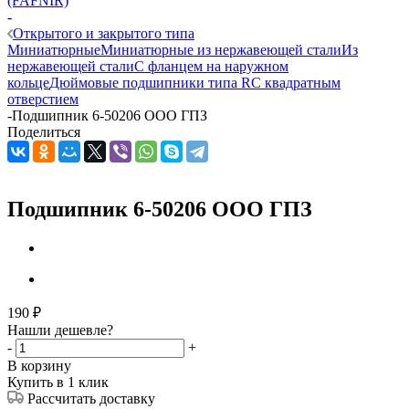
(FAFNIR)
-
Открытого и закрытого типа
Миниатюрные
Миниатюрные из нержавеющей стали
Из
нержавеющей стали
С фланцем на наружном
кольце
Дюймовые подшипники типа R
С квадратным
отверстием
-
Подшипник 6-50206 ООО ГПЗ
Поделиться
Подшипник 6-50206 ООО ГПЗ
190
₽
Нашли дешевле?
-
+
В корзину
Купить в 1 клик
Рассчитать доставку