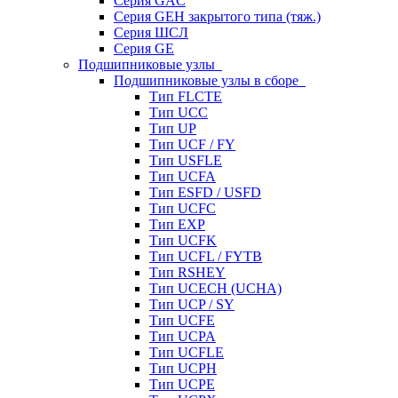
Серия GAC
Серия GEH закрытого типа (тяж.)
Серия ШСЛ
Серия GE
Подшипниковые узлы
Подшипниковые узлы в сборе
Тип FLCTE
Тип UCC
Тип UP
Тип UCF / FY
Тип USFLE
Тип UCFA
Тип ESFD / USFD
Тип UCFC
Тип EXP
Тип UCFK
Тип UCFL / FYTB
Тип RSHEY
Тип UCECH (UCHA)
Тип UCP / SY
Тип UCFE
Тип UCPA
Тип UCFLE
Тип UCPH
Тип UCPE