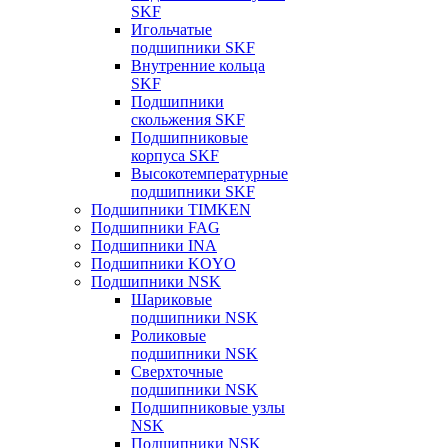
SKF
Игольчатые
подшипники SKF
Внутренние кольца
SKF
Подшипники
скольжения SKF
Подшипниковые
корпуса SKF
Высокотемпературные
подшипники SKF
Подшипники TIMKEN
Подшипники FAG
Подшипники INA
Подшипники KOYO
Подшипники NSK
Шариковые
подшипники NSK
Роликовые
подшипники NSK
Сверхточные
подшипники NSK
Подшипниковые узлы
NSK
Подшипники NSK