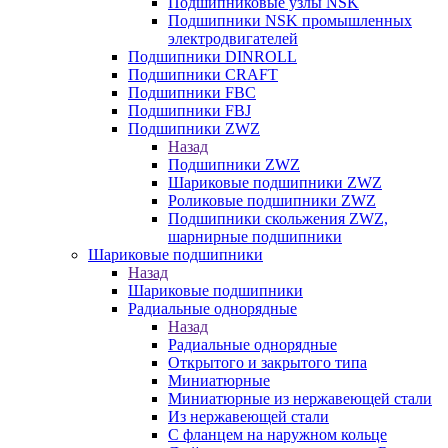
Подшипниковые узлы NSK
Подшипники NSK промышленных
электродвигателей
Подшипники DINROLL
Подшипники CRAFT
Подшипники FBC
Подшипники FBJ
Подшипники ZWZ
Назад
Подшипники ZWZ
Шариковые подшипники ZWZ
Роликовые подшипники ZWZ
Подшипники скольжения ZWZ,
шарнирные подшипники
Шариковые подшипники
Назад
Шариковые подшипники
Радиальные однорядные
Назад
Радиальные однорядные
Открытого и закрытого типа
Миниатюрные
Миниатюрные из нержавеющей стали
Из нержавеющей стали
С фланцем на наружном кольце