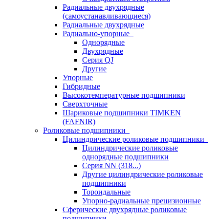
Радиальные двухрядные
(самоустанавливающиеся)
Радиальные двухрядные
Радиально-упорные
Однорядные
Двухрядные
Серия QJ
Другие
Упорные
Гибридные
Высокотемпературные подшипники
Сверхточные
Шариковые подшипники TIMKEN
(FAFNIR)
Роликовые подшипники
Цилиндрические роликовые подшипники
Цилиндрические роликовые
однорядные подшипники
Серия NN (318...)
Другие цилиндрические роликовые
подшипники
Тороидальные
Упорно-радиальные прецизионные
Сферические двухрядные роликовые
подшипники