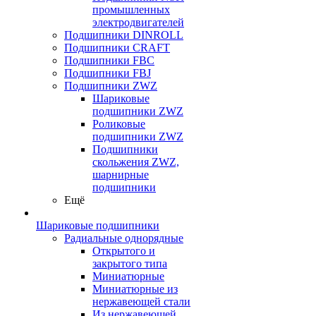
промышленных
электродвигателей
Подшипники DINROLL
Подшипники CRAFT
Подшипники FBC
Подшипники FBJ
Подшипники ZWZ
Шариковые
подшипники ZWZ
Роликовые
подшипники ZWZ
Подшипники
скольжения ZWZ,
шарнирные
подшипники
Ещё
Шариковые подшипники
Радиальные однорядные
Открытого и
закрытого типа
Миниатюрные
Миниатюрные из
нержавеющей стали
Из нержавеющей