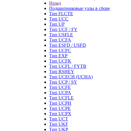
Назад
Подшипниковые узлы в сборе
Тип FLCTE
Тип UCC
Тип UP
Тип UCF / FY
Тип USFLE
Тип UCFA
Тип ESFD / USFD
Тип UCFC
Тип EXP
Тип UCFK
Тип UCFL / FYTB
Тип RSHEY
Тип UCECH (UCHA)
Тип UCP / SY
Тип UCFE
Тип UCPA
Тип UCFLE
Тип UCPH
Тип UCPE
Тип UCPX
Тип UCT
Тип UKF
Тип UKP