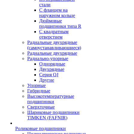
стали
С фланцем на
наружном кольце
Дюймовые
подшипники типа R
С квадратным
отверстием
Радиальные двухрядные
(самоустанавливающиеся)
Радиальные двухрядные
Радиально-упорные
Однорядные
Двухрядные
Серия QJ
Другие
Упорные
Гибридные
Высокотемпературные
подшипники
Сверхточные
Шариковые подшипники
TIMKEN (FAFNIR)
Роликовые подшипники
Цилиндрические роликовые