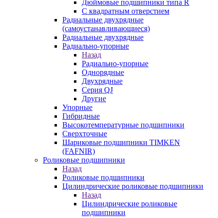
Дюймовые подшипники типа R
С квадратным отверстием
Радиальные двухрядные
(самоустанавливающиеся)
Радиальные двухрядные
Радиально-упорные
Назад
Радиально-упорные
Однорядные
Двухрядные
Серия QJ
Другие
Упорные
Гибридные
Высокотемпературные подшипники
Сверхточные
Шариковые подшипники TIMKEN
(FAFNIR)
Роликовые подшипники
Назад
Роликовые подшипники
Цилиндрические роликовые подшипники
Назад
Цилиндрические роликовые
подшипники