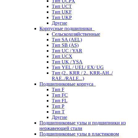
Тип UCPX
Тип UCT
Тип UKF
Тип UKP
Другие
Корпусные подшипники
Сельскохозяйственные
Тип SA (AEL)
Тип SB (AS)
Тип UC / YAR
Тип UCX
Тип UK / YSA
Тип YEL / UEL/ EX/ UG
Тип (2.. KRR / 2.. KRR-AH../
RAE../RALE...)
Подшипниковые корпуса
Тип F
Тип FC
Тип FL
Тип P
Тип T
Другие
Подшипниковые узлы и подшипники из
нержавеющей стали
Подшипниковые узлы в пластиковом