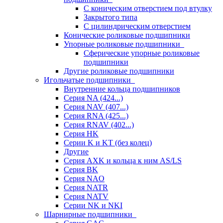
С коническим отверстием под втулку
Закрытого типа
С цилиндрическим отверстием
Конические роликовые подшипники
Упорные роликовые подшипники
Сферические упорные роликовые
подшипники
Другие роликовые подшипники
Игольчатые подшипники
Внутренние кольца подшипников
Серия NA (424...)
Серия NAV (407...)
Серия RNA (425...)
Серия RNAV (402...)
Серия HK
Серии K и KT (без колец)
Другие
Серия AXK и кольца к ним AS/LS
Серия BK
Серия NAO
Серия NATR
Серия NATV
Серии NK и NKI
Шарнирные подшипники