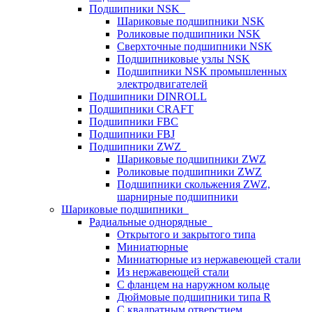
Подшипники NSK
Шариковые подшипники NSK
Роликовые подшипники NSK
Сверхточные подшипники NSK
Подшипниковые узлы NSK
Подшипники NSK промышленных
электродвигателей
Подшипники DINROLL
Подшипники CRAFT
Подшипники FBC
Подшипники FBJ
Подшипники ZWZ
Шариковые подшипники ZWZ
Роликовые подшипники ZWZ
Подшипники скольжения ZWZ,
шарнирные подшипники
Шариковые подшипники
Радиальные однорядные
Открытого и закрытого типа
Миниатюрные
Миниатюрные из нержавеющей стали
Из нержавеющей стали
С фланцем на наружном кольце
Дюймовые подшипники типа R
С квадратным отверстием