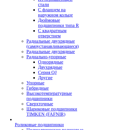
стали
С фланцем на
наружном кольце
Дюймовые
подшипники типа R
С квадратным
отверстием
Радиальные двухрядные
(самоустанавливающиеся)
Радиальные двухрядные
Радиально-упорные
Однорядные
Двухрядные
Серия QJ
Другие
Упорные
Гибридные
Высокотемпературные
подшипники
Сверхточные
Шариковые подшипники
TIMKEN (FAFNIR)
Роликовые подшипники
Цилиндрические роликовые