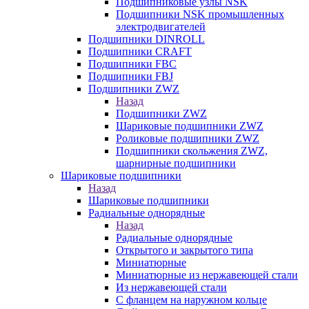
Подшипниковые узлы NSK
Подшипники NSK промышленных
электродвигателей
Подшипники DINROLL
Подшипники CRAFT
Подшипники FBC
Подшипники FBJ
Подшипники ZWZ
Назад
Подшипники ZWZ
Шариковые подшипники ZWZ
Роликовые подшипники ZWZ
Подшипники скольжения ZWZ,
шарнирные подшипники
Шариковые подшипники
Назад
Шариковые подшипники
Радиальные однорядные
Назад
Радиальные однорядные
Открытого и закрытого типа
Миниатюрные
Миниатюрные из нержавеющей стали
Из нержавеющей стали
С фланцем на наружном кольце