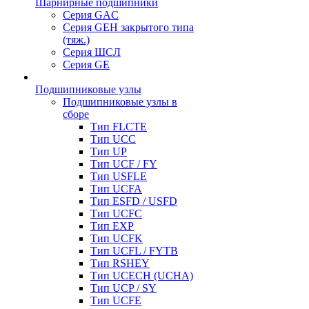
Шарнирные подшипники
Серия GAC
Серия GEH закрытого типа
(тяж.)
Серия ШСЛ
Серия GE
Подшипниковые узлы
Подшипниковые узлы в
сборе
Тип FLCTE
Тип UCC
Тип UP
Тип UCF / FY
Тип USFLE
Тип UCFA
Тип ESFD / USFD
Тип UCFC
Тип EXP
Тип UCFK
Тип UCFL / FYTB
Тип RSHEY
Тип UCECH (UCHA)
Тип UCP / SY
Тип UCFE