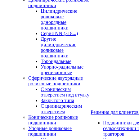
подшипники
Цилиндрические
роликовые
однорядные
подшипники
Серия NN (318...)
Другие
цилиндрические
роликовые
подшипники
Тороидальные
Упорно-радиальные
прецизионные
Сферические двухрядные
роликовые подшипники
С коническим
отверстием под втулку
Закрытого типа
С цилиндрическим
отверстием
Решения для клиентов
Конические роликовые
подшипники
Подшипники дл
Упорные роликовые
сельхозтехники 
подшипники
тракторов