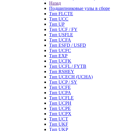
Назад
Подшипниковые узлы в сборе
Тип FLCTE
Тип UCC
Тип UP
Тип UCF / FY
Тип USFLE
Тип UCFA
Тип ESFD / USFD
Тип UCFC
Тип EXP
Тип UCFK
Тип UCFL / FYTB
Тип RSHEY
Тип UCECH (UCHA)
Тип UCP / SY
Тип UCFE
Тип UCPA
Тип UCFLE
Тип UCPH
Тип UCPE
Тип UCPX
Тип UCT
Тип UKF
Тип UKP