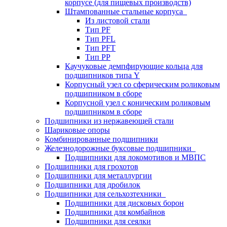
корпусе (для пищевых производств)
Штампованные стальные корпуса
Из листовой стали
Тип PF
Тип PFL
Тип PFT
Тип PP
Каучуковые демпфирующие кольца для
подшипников типа Y
Корпусный узел со сферическим роликовым
подшипником в сборе
Корпусной узел с коническим роликовым
подшипником в сборе
Подшипники из нержавеющей стали
Шариковые опоры
Комбинированные подшипники
Железнодорожные буксовые подшипники
Подшипники для локомотивов и МВПС
Подшипники для грохотов
Подшипники для металлургии
Подшипники для дробилок
Подшипники для сельхозтехники
Подшипники для дисковых борон
Подшипники для комбайнов
Подшипники для сеялки