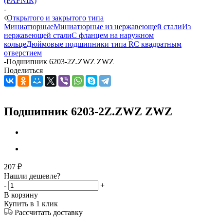
(FAFNIR)
-
Открытого и закрытого типа
Миниатюрные
Миниатюрные из нержавеющей стали
Из
нержавеющей стали
С фланцем на наружном
кольце
Дюймовые подшипники типа R
С квадратным
отверстием
-
Подшипник 6203-2Z.ZWZ ZWZ
Поделиться
Подшипник 6203-2Z.ZWZ ZWZ
207
₽
Нашли дешевле?
-
+
В корзину
Купить в 1 клик
Рассчитать доставку