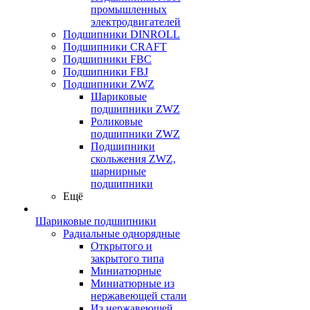
промышленных
электродвигателей
Подшипники DINROLL
Подшипники CRAFT
Подшипники FBC
Подшипники FBJ
Подшипники ZWZ
Шариковые
подшипники ZWZ
Роликовые
подшипники ZWZ
Подшипники
скольжения ZWZ,
шарнирные
подшипники
Ещё
Шариковые подшипники
Радиальные однорядные
Открытого и
закрытого типа
Миниатюрные
Миниатюрные из
нержавеющей стали
Из нержавеющей