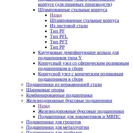
корпусе (для пищевых производств)
Штампованные стальные корпуса
Назад
Штампованные стальные корпуса
Из листовой стали
Тип PF
Тип PFL
Тип PFT
Тип PP
Каучуковые демпфирующие кольца для
подшипников типа Y
Корпусный узел со сферическим роликовым
подшипником в сборе
Корпусной узел с коническим роликовым
подшипником в сборе
Подшипники из нержавеющей стали
Шариковые опоры
Комбинированные подшипники
Железнодорожные буксовые подшипники
Назад
Железнодорожные буксовые подшипники
Подшипники для локомотивов и МВПС
Подшипники для грохотов
Подшипники для металлургии
Подшипники для дробилок