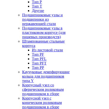
Тип P
Тип T
Другие
Подшипниковые узлы и
подшипники из
нержавеющей стали
Подшипниковые узлы в
пластиковом корпусе (для
пищевых производств)
Штампованные стальные
корпуса
Из листовой стали
Тип PF
Тип PFL
Тип PFT
Тип PP
Каучуковые демпфирующие
кольца для подшипников
типа Y
Корпусный узел со
сферическим роликовым
подшипником в сборе
Корпусной узел с
коническим роликовым
подшипником в сборе