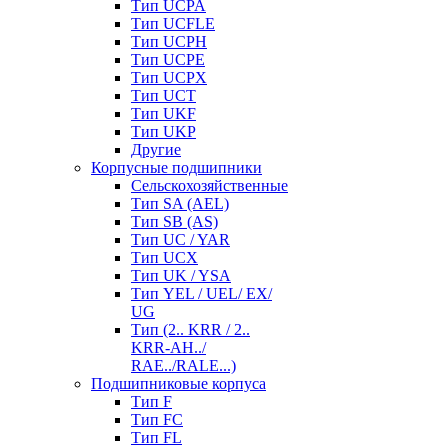
Тип UCPA
Тип UCFLE
Тип UCPH
Тип UCPE
Тип UCPX
Тип UCT
Тип UKF
Тип UKP
Другие
Корпусные подшипники
Сельскохозяйственные
Тип SA (AEL)
Тип SB (AS)
Тип UC / YAR
Тип UCX
Тип UK / YSA
Тип YEL / UEL/ EX/
UG
Тип (2.. KRR / 2..
KRR-AH../
RAE../RALE...)
Подшипниковые корпуса
Тип F
Тип FC
Тип FL