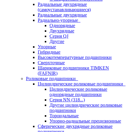
Радиальные двухрядные
(самоустанавливающиеся)
Радиальные двухрядные
Радиально-упорные
Однорядные
Двухрядные
Серия QJ
Другие
Упорные
Гибридные
Высокотемпературные подшипники
Сверхточные
Шариковые подшипники TIMKEN
(FAFNIR)
Роликовые подшипники
Цилиндрические роликовые подшипники
Цилиндрические роликовые
однорядные подшипники
Серия NN (318...)
Другие цилиндрические роликовые
подшипники
Тороидальные
Упорно-радиальные прецизионные
Сферические двухрядные роликовые
подшипники