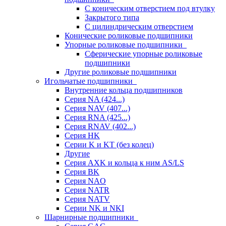
С коническим отверстием под втулку
Закрытого типа
С цилиндрическим отверстием
Конические роликовые подшипники
Упорные роликовые подшипники
Сферические упорные роликовые
подшипники
Другие роликовые подшипники
Игольчатые подшипники
Внутренние кольца подшипников
Серия NA (424...)
Серия NAV (407...)
Серия RNA (425...)
Серия RNAV (402...)
Серия HK
Серии K и KT (без колец)
Другие
Серия AXK и кольца к ним AS/LS
Серия BK
Серия NAO
Серия NATR
Серия NATV
Серии NK и NKI
Шарнирные подшипники