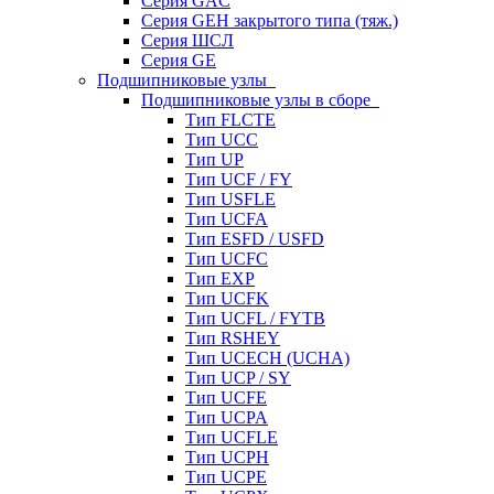
Серия GAC
Серия GEH закрытого типа (тяж.)
Серия ШСЛ
Серия GE
Подшипниковые узлы
Подшипниковые узлы в сборе
Тип FLCTE
Тип UCC
Тип UP
Тип UCF / FY
Тип USFLE
Тип UCFA
Тип ESFD / USFD
Тип UCFC
Тип EXP
Тип UCFK
Тип UCFL / FYTB
Тип RSHEY
Тип UCECH (UCHA)
Тип UCP / SY
Тип UCFE
Тип UCPA
Тип UCFLE
Тип UCPH
Тип UCPE