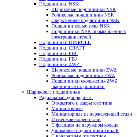
Подшипники NSK
Шариковые подшипники NSK
Роликовые подшипники NSK
Сверхточные подшипники NSK
Подшипниковые узлы NSK
Подшипники NSK промышленных
электродвигателей
Подшипники DINROLL
Подшипники CRAFT
Подшипники FBC
Подшипники FBJ
Подшипники ZWZ
Шариковые подшипники ZWZ
Роликовые подшипники ZWZ
Подшипники скольжения ZWZ,
шарнирные подшипники
Шариковые подшипники
Радиальные однорядные
Открытого и закрытого типа
Миниатюрные
Миниатюрные из нержавеющей стали
Из нержавеющей стали
С фланцем на наружном кольце
Дюймовые подшипники типа R
С квадратным отверстием