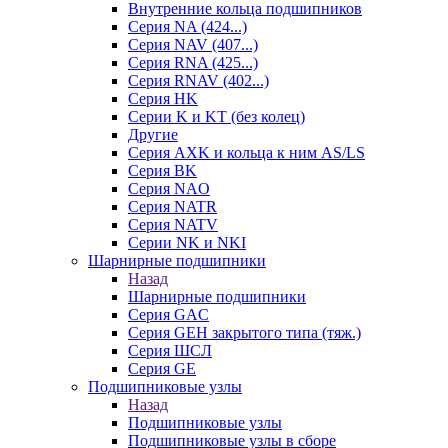
Внутренние кольца подшипников
Серия NA (424...)
Серия NAV (407...)
Серия RNA (425...)
Серия RNAV (402...)
Серия HK
Серии K и KT (без колец)
Другие
Серия AXK и кольца к ним AS/LS
Серия BK
Серия NAO
Серия NATR
Серия NATV
Серии NK и NKI
Шарнирные подшипники
Назад
Шарнирные подшипники
Серия GAC
Серия GEH закрытого типа (тяж.)
Серия ШСЛ
Серия GE
Подшипниковые узлы
Назад
Подшипниковые узлы
Подшипниковые узлы в сборе