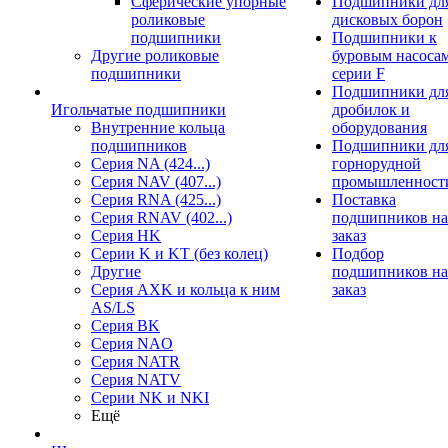
Сферические упорные
Подшипники дл
роликовые
дисковых борон
подшипники
Подшипники к
Другие роликовые
буровым насоса
подшипники
серии F
Подшипники дл
Игольчатые подшипники
дробилок и
Внутренние кольца
оборудования
подшипников
Подшипники дл
Серия NA (424...)
горнорудной
Серия NAV (407...)
промышленност
Серия RNA (425...)
Поставка
Серия RNAV (402...)
подшипников на
Серия HK
заказ
Серии K и KT (без колец)
Подбор
Другие
подшипников на
Серия AXK и кольца к ним
заказ
AS/LS
Серия BK
Серия NAO
Серия NATR
Серия NATV
Серии NK и NKI
Ещё