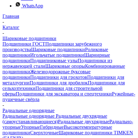
WhatsApp
Главная
-
Каталог
-
Шариковые подшипники
Подшипники ГОСТ
Подшипники зарубежного
производства
Шариковые подшипники
Роликовые
подшипники
Игольчатые подшипники
Шарнирные
подшипники
Подшипниковые узлы
Подшипники из
нержавеющей стали
Шариковые опоры
Комбинированные
подшипники
Железнодорожные буксовые
подшипники
Подшипники для грохотов
Подшипники для
металлургии
Подшипники для дробилок
Подшипники для
сельхозтехники
Подшипники для строительной
сферы
Подшипники для экскаватора и спецтехники
Ружейные-
пушечные свёрла
-
Радиальные однорядные
Радиальные однорядные
Радиальные двухрядные
(самоустанавливающиеся)
Радиальные двухрядные
Радиально-
упорные
Упорные
Гибридные
Высокотемпературные
подшипники
Сверхточные
Шариковые подшипники TIMKEN