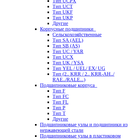
Тип UCPX
Тип UCT
Тип UKF
Тип UKP
Другие
Корпусные подшипники
Сельскохозяйственные
Тип SA (AEL)
Тип SB (AS)
Тип UC / YAR
Тип UCX
Тип UK / YSA
Тип YEL / UEL/ EX/ UG
Тип (2.. KRR / 2.. KRR-AH../
RAE../RALE...)
Подшипниковые корпуса
Тип F
Тип FC
Тип FL
Тип P
Тип T
Другие
Подшипниковые узлы и подшипники из
нержавеющей стали
Подшипниковые узлы в пластиковом