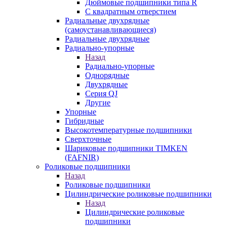
Дюймовые подшипники типа R
С квадратным отверстием
Радиальные двухрядные
(самоустанавливающиеся)
Радиальные двухрядные
Радиально-упорные
Назад
Радиально-упорные
Однорядные
Двухрядные
Серия QJ
Другие
Упорные
Гибридные
Высокотемпературные подшипники
Сверхточные
Шариковые подшипники TIMKEN
(FAFNIR)
Роликовые подшипники
Назад
Роликовые подшипники
Цилиндрические роликовые подшипники
Назад
Цилиндрические роликовые
подшипники