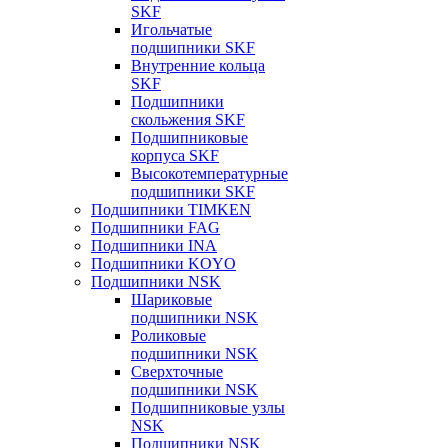
SKF
Игольчатые
подшипники SKF
Внутренние кольца
SKF
Подшипники
скольжения SKF
Подшипниковые
корпуса SKF
Высокотемпературные
подшипники SKF
Подшипники TIMKEN
Подшипники FAG
Подшипники INA
Подшипники KOYO
Подшипники NSK
Шариковые
подшипники NSK
Роликовые
подшипники NSK
Сверхточные
подшипники NSK
Подшипниковые узлы
NSK
Подшипники NSK