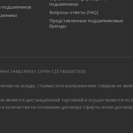
подшипниках
и подшипников
Вопросы-ответы (FAQ)
шипники
Представленные подшипниковые
бренды
" ИНН:7448249931 ОГРН:1237400007305
личии на складе, стоимости и изображениях товаров не явл
 не является дистанционной торговлей и осуществляется по
я и количества на основании договора Оферты и/или догово