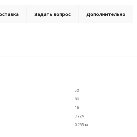
оставка
Задать вопрос
Дополнительно
50
80
16
DYZV
0.255 кг