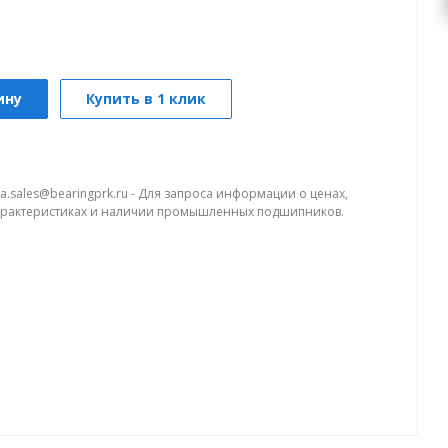
ину
Купить в 1 клик
a.sales@bearingprk.ru - Для запроса информации о ценах,
арактеристиках и наличии промышленных подшипников.