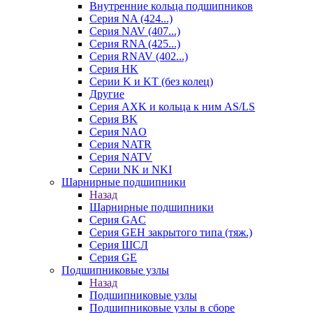
Внутренние кольца подшипников
Серия NA (424...)
Серия NAV (407...)
Серия RNA (425...)
Серия RNAV (402...)
Серия HK
Серии K и KT (без колец)
Другие
Серия AXK и кольца к ним AS/LS
Серия BK
Серия NAO
Серия NATR
Серия NATV
Серии NK и NKI
Шарнирные подшипники
Назад
Шарнирные подшипники
Серия GAC
Серия GEH закрытого типа (тяж.)
Серия ШСЛ
Серия GE
Подшипниковые узлы
Назад
Подшипниковые узлы
Подшипниковые узлы в сборе