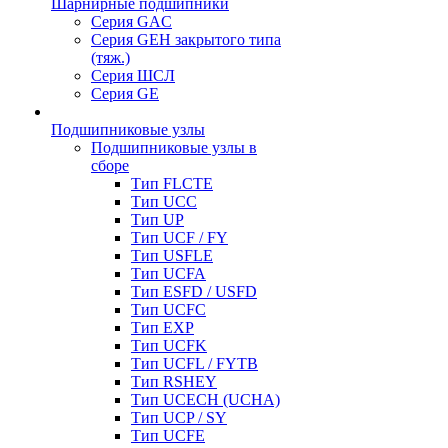
Шарнирные подшипники
Серия GAC
Серия GEH закрытого типа
(тяж.)
Серия ШСЛ
Серия GE
Подшипниковые узлы
Подшипниковые узлы в
сборе
Тип FLCTE
Тип UCC
Тип UP
Тип UCF / FY
Тип USFLE
Тип UCFA
Тип ESFD / USFD
Тип UCFC
Тип EXP
Тип UCFK
Тип UCFL / FYTB
Тип RSHEY
Тип UCECH (UCHA)
Тип UCP / SY
Тип UCFE