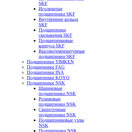
SKF
Игольчатые
подшипники SKF
Внутренние кольца
SKF
Подшипники
скольжения SKF
Подшипниковые
корпуса SKF
Высокотемпературные
подшипники SKF
Подшипники TIMKEN
Подшипники FAG
Подшипники INA
Подшипники KOYO
Подшипники NSK
Шариковые
подшипники NSK
Роликовые
подшипники NSK
Сверхточные
подшипники NSK
Подшипниковые узлы
NSK
Подшипники NSK