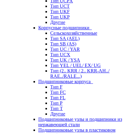
Тип UCPX
Тип UCT
Тип UKF
Тип UKP
Другие
Корпусные подшипники
Сельскохозяйственные
Тип SA (AEL)
Тип SB (AS)
Тип UC / YAR
Тип UCX
Тип UK / YSA
Тип YEL / UEL/ EX/ UG
Тип (2.. KRR / 2.. KRR-AH../
RAE../RALE...)
Подшипниковые корпуса
Тип F
Тип FC
Тип FL
Тип P
Тип T
Другие
Подшипниковые узлы и подшипники из
нержавеющей стали
Подшипниковые узлы в пластиковом