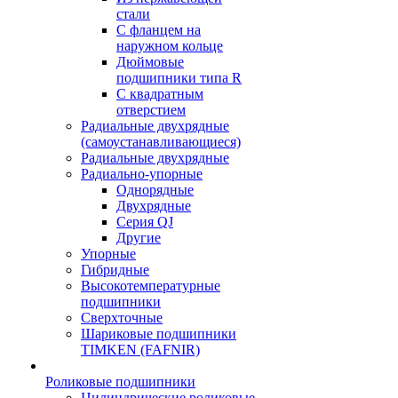
стали
С фланцем на
наружном кольце
Дюймовые
подшипники типа R
С квадратным
отверстием
Радиальные двухрядные
(самоустанавливающиеся)
Радиальные двухрядные
Радиально-упорные
Однорядные
Двухрядные
Серия QJ
Другие
Упорные
Гибридные
Высокотемпературные
подшипники
Сверхточные
Шариковые подшипники
TIMKEN (FAFNIR)
Роликовые подшипники
Цилиндрические роликовые