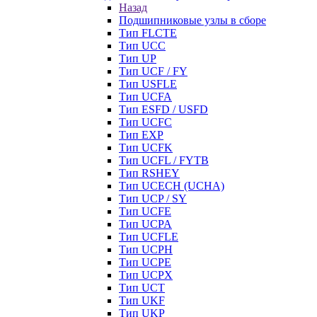
Назад
Подшипниковые узлы в сборе
Тип FLCTE
Тип UCC
Тип UP
Тип UCF / FY
Тип USFLE
Тип UCFA
Тип ESFD / USFD
Тип UCFC
Тип EXP
Тип UCFK
Тип UCFL / FYTB
Тип RSHEY
Тип UCECH (UCHA)
Тип UCP / SY
Тип UCFE
Тип UCPA
Тип UCFLE
Тип UCPH
Тип UCPE
Тип UCPX
Тип UCT
Тип UKF
Тип UKP