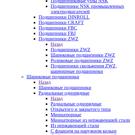
Подшипниковые узлы NSK
Подшипники NSK промышленных
электродвигателей
Подшипники DINROLL
Подшипники CRAFT
Подшипники FBC
Подшипники FBJ
Подшипники ZWZ
Назад
Подшипники ZWZ
Шариковые подшипники ZWZ
Роликовые подшипники ZWZ
Подшипники скольжения ZWZ,
шарнирные подшипники
Шариковые подшипники
Назад
Шариковые подшипники
Радиальные однорядные
Назад
Радиальные однорядные
Открытого и закрытого типа
Миниатюрные
Миниатюрные из нержавеющей стали
Из нержавеющей стали
С фланцем на наружном кольце