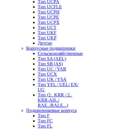
Тип UCPA
Тип UCFLE
Тип UCPH
Тип UCPE
Тип UCPX
Тип UCT
Тип UKF
Тип UKP
Другие
Корпусные подшипники
Сельскохозяйственные
Тип SA (AEL)
Тип SB (AS)
Тип UC / YAR
Тип UCX
Тип UK / YSA
Тип YEL / UEL/ EX/
UG
Тип (2.. KRR / 2..
KRR-AH../
RAE../RALE...)
Подшипниковые корпуса
Тип F
Тип FC
Тип FL