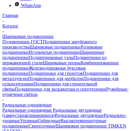
WhatsApp
Главная
-
Каталог
-
Шариковые подшипники
Подшипники ГОСТ
Подшипники зарубежного
производства
Шариковые подшипники
Роликовые
подшипники
Игольчатые подшипники
Шарнирные
подшипники
Подшипниковые узлы
Подшипники из
нержавеющей стали
Шариковые опоры
Комбинированные
подшипники
Железнодорожные буксовые
подшипники
Подшипники для грохотов
Подшипники для
металлургии
Подшипники для дробилок
Подшипники для
сельхозтехники
Подшипники для строительной
сферы
Подшипники для экскаватора и спецтехники
Ружейные-
пушечные свёрла
-
Радиальные однорядные
Радиальные однорядные
Радиальные двухрядные
(самоустанавливающиеся)
Радиальные двухрядные
Радиально-
упорные
Упорные
Гибридные
Высокотемпературные
подшипники
Сверхточные
Шариковые подшипники TIMKEN