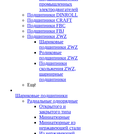
промышленных
электродвигателей
Подшипники DINROLL
Подшипники CRAFT
Подшипники FBC
Подшипники FBJ
Подшипники ZWZ
Шариковые
подшипники ZWZ
Роликовые
подшипники ZWZ
Подшипники
скольжения ZWZ,
шарнирные
подшипники
Ещё
Шариковые подшипники
Радиальные однорядные
Открытого и
закрытого типа
Миниатюрные
Миниатюрные из
нержавеющей стали
Из нержавеющей