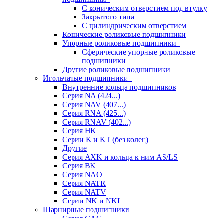
С коническим отверстием под втулку
Закрытого типа
С цилиндрическим отверстием
Конические роликовые подшипники
Упорные роликовые подшипники
Сферические упорные роликовые
подшипники
Другие роликовые подшипники
Игольчатые подшипники
Внутренние кольца подшипников
Серия NA (424...)
Серия NAV (407...)
Серия RNA (425...)
Серия RNAV (402...)
Серия HK
Серии K и KT (без колец)
Другие
Серия AXK и кольца к ним AS/LS
Серия BK
Серия NAO
Серия NATR
Серия NATV
Серии NK и NKI
Шарнирные подшипники