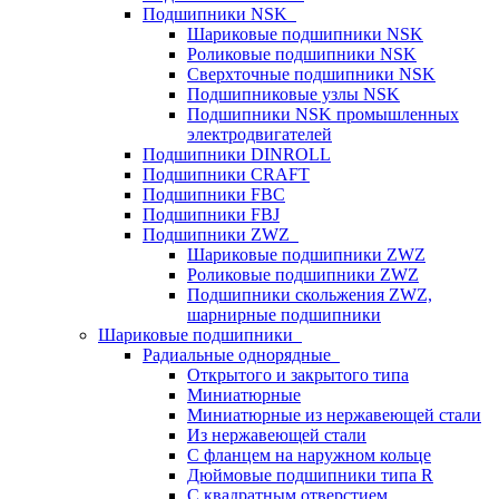
Подшипники NSK
Шариковые подшипники NSK
Роликовые подшипники NSK
Сверхточные подшипники NSK
Подшипниковые узлы NSK
Подшипники NSK промышленных
электродвигателей
Подшипники DINROLL
Подшипники CRAFT
Подшипники FBC
Подшипники FBJ
Подшипники ZWZ
Шариковые подшипники ZWZ
Роликовые подшипники ZWZ
Подшипники скольжения ZWZ,
шарнирные подшипники
Шариковые подшипники
Радиальные однорядные
Открытого и закрытого типа
Миниатюрные
Миниатюрные из нержавеющей стали
Из нержавеющей стали
С фланцем на наружном кольце
Дюймовые подшипники типа R
С квадратным отверстием