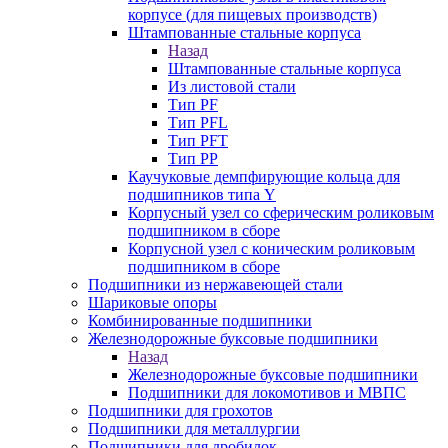
корпусе (для пищевых производств)
Штампованные стальные корпуса
Назад
Штампованные стальные корпуса
Из листовой стали
Тип PF
Тип PFL
Тип PFT
Тип PP
Каучуковые демпфирующие кольца для
подшипников типа Y
Корпусный узел со сферическим роликовым
подшипником в сборе
Корпусной узел с коническим роликовым
подшипником в сборе
Подшипники из нержавеющей стали
Шариковые опоры
Комбинированные подшипники
Железнодорожные буксовые подшипники
Назад
Железнодорожные буксовые подшипники
Подшипники для локомотивов и МВПС
Подшипники для грохотов
Подшипники для металлургии
Подшипники для дробилок