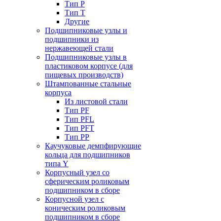
Тип P
Тип T
Другие
Подшипниковые узлы и
подшипники из
нержавеющей стали
Подшипниковые узлы в
пластиковом корпусе (для
пищевых производств)
Штампованные стальные
корпуса
Из листовой стали
Тип PF
Тип PFL
Тип PFT
Тип PP
Каучуковые демпфирующие
кольца для подшипников
типа Y
Корпусный узел со
сферическим роликовым
подшипником в сборе
Корпусной узел с
коническим роликовым
подшипником в сборе