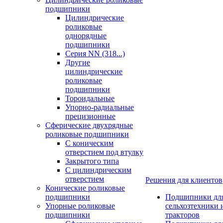
подшипники
Цилиндрические
роликовые
однорядные
подшипники
Серия NN (318...)
Другие
цилиндрические
роликовые
подшипники
Тороидальные
Упорно-радиальные
прецизионные
Сферические двухрядные
роликовые подшипники
С коническим
отверстием под втулку
Закрытого типа
С цилиндрическим
отверстием
Решения для клиентов
Конические роликовые
подшипники
Подшипники дл
Упорные роликовые
сельхозтехники 
подшипники
тракторов