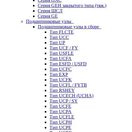
Серия GAC
Серия GEH закрытого типа (тяж.)
Серия ШСЛ
Серия GE
Подшипниковые узлы
Подшипниковые узлы в сборе
Тип FLCTE
Тип UCC
Тип UP
Тип UCF / FY
Тип USFLE
Тип UCFA
Тип ESFD / USFD
Тип UCFC
Тип EXP
Тип UCFK
Тип UCFL / FYTB
Тип RSHEY
Тип UCECH (UCHA)
Тип UCP / SY
Тип UCFE
Тип UCPA
Тип UCFLE
Тип UCPH
Тип UCPE