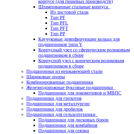
корпусе (для пищевых производств)
Штампованные стальные корпуса
Из листовой стали
Тип PF
Тип PFL
Тип PFT
Тип PP
Каучуковые демпфирующие кольца для
подшипников типа Y
Корпусный узел со сферическим роликовым
подшипником в сборе
Корпусной узел с коническим роликовым
подшипником в сборе
Подшипники из нержавеющей стали
Шариковые опоры
Комбинированные подшипники
Железнодорожные буксовые подшипники
Подшипники для локомотивов и МВПС
Подшипники для грохотов
Подшипники для металлургии
Подшипники для дробилок
Подшипники для сельхозтехники
Подшипники для дисковых борон
Подшипники для комбайнов
Подшипники для сеялки