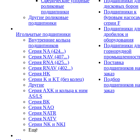
Сферические упорные
Подшипники дл
роликовые
дисковых борон
подшипники
Подшипники к
Другие роликовые
буровым насоса
подшипники
серии F
Подшипники дл
Игольчатые подшипники
дробилок и
Внутренние кольца
оборудования
подшипников
Подшипники дл
Серия NA (424...)
горнорудной
Серия NAV (407...)
промышленност
Серия RNA (425...)
Поставка
Серия RNAV (402...)
подшипников на
Серия HK
заказ
Серии K и KT (без колец)
Подбор
Другие
подшипников на
Серия AXK и кольца к ним
заказ
AS/LS
Серия BK
Серия NAO
Серия NATR
Серия NATV
Серии NK и NKI
Ещё