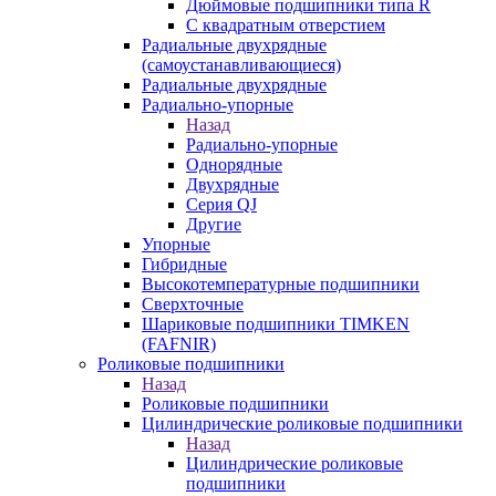
Дюймовые подшипники типа R
С квадратным отверстием
Радиальные двухрядные
(самоустанавливающиеся)
Радиальные двухрядные
Радиально-упорные
Назад
Радиально-упорные
Однорядные
Двухрядные
Серия QJ
Другие
Упорные
Гибридные
Высокотемпературные подшипники
Сверхточные
Шариковые подшипники TIMKEN
(FAFNIR)
Роликовые подшипники
Назад
Роликовые подшипники
Цилиндрические роликовые подшипники
Назад
Цилиндрические роликовые
подшипники