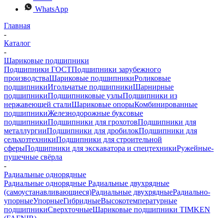
WhatsApp
Главная
-
Каталог
-
Шариковые подшипники
Подшипники ГОСТ
Подшипники зарубежного
производства
Шариковые подшипники
Роликовые
подшипники
Игольчатые подшипники
Шарнирные
подшипники
Подшипниковые узлы
Подшипники из
нержавеющей стали
Шариковые опоры
Комбинированные
подшипники
Железнодорожные буксовые
подшипники
Подшипники для грохотов
Подшипники для
металлургии
Подшипники для дробилок
Подшипники для
сельхозтехники
Подшипники для строительной
сферы
Подшипники для экскаватора и спецтехники
Ружейные-
пушечные свёрла
-
Радиальные однорядные
Радиальные однорядные
Радиальные двухрядные
(самоустанавливающиеся)
Радиальные двухрядные
Радиально-
упорные
Упорные
Гибридные
Высокотемпературные
подшипники
Сверхточные
Шариковые подшипники TIMKEN