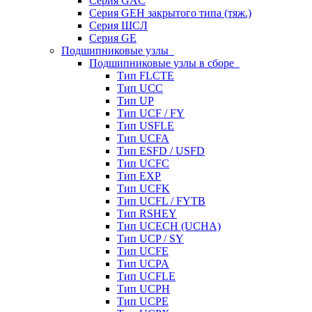
Серия GAC
Серия GEH закрытого типа (тяж.)
Серия ШСЛ
Серия GE
Подшипниковые узлы
Подшипниковые узлы в сборе
Тип FLCTE
Тип UCC
Тип UP
Тип UCF / FY
Тип USFLE
Тип UCFA
Тип ESFD / USFD
Тип UCFC
Тип EXP
Тип UCFK
Тип UCFL / FYTB
Тип RSHEY
Тип UCECH (UCHA)
Тип UCP / SY
Тип UCFE
Тип UCPA
Тип UCFLE
Тип UCPH
Тип UCPE