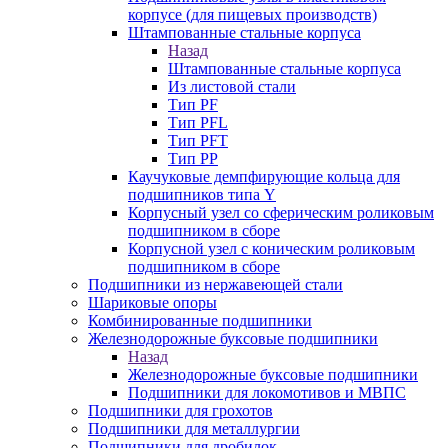
корпусе (для пищевых производств)
Штампованные стальные корпуса
Назад
Штампованные стальные корпуса
Из листовой стали
Тип PF
Тип PFL
Тип PFT
Тип PP
Каучуковые демпфирующие кольца для
подшипников типа Y
Корпусный узел со сферическим роликовым
подшипником в сборе
Корпусной узел с коническим роликовым
подшипником в сборе
Подшипники из нержавеющей стали
Шариковые опоры
Комбинированные подшипники
Железнодорожные буксовые подшипники
Назад
Железнодорожные буксовые подшипники
Подшипники для локомотивов и МВПС
Подшипники для грохотов
Подшипники для металлургии
Подшипники для дробилок