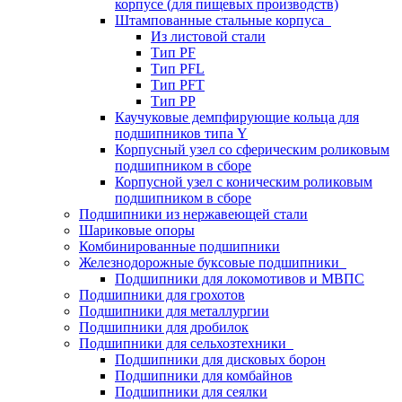
корпусе (для пищевых производств)
Штампованные стальные корпуса
Из листовой стали
Тип PF
Тип PFL
Тип PFT
Тип PP
Каучуковые демпфирующие кольца для
подшипников типа Y
Корпусный узел со сферическим роликовым
подшипником в сборе
Корпусной узел с коническим роликовым
подшипником в сборе
Подшипники из нержавеющей стали
Шариковые опоры
Комбинированные подшипники
Железнодорожные буксовые подшипники
Подшипники для локомотивов и МВПС
Подшипники для грохотов
Подшипники для металлургии
Подшипники для дробилок
Подшипники для сельхозтехники
Подшипники для дисковых борон
Подшипники для комбайнов
Подшипники для сеялки