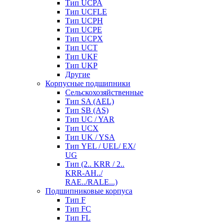
Тип UCPA
Тип UCFLE
Тип UCPH
Тип UCPE
Тип UCPX
Тип UCT
Тип UKF
Тип UKP
Другие
Корпусные подшипники
Сельскохозяйственные
Тип SA (AEL)
Тип SB (AS)
Тип UC / YAR
Тип UCX
Тип UK / YSA
Тип YEL / UEL/ EX/
UG
Тип (2.. KRR / 2..
KRR-AH../
RAE../RALE...)
Подшипниковые корпуса
Тип F
Тип FC
Тип FL