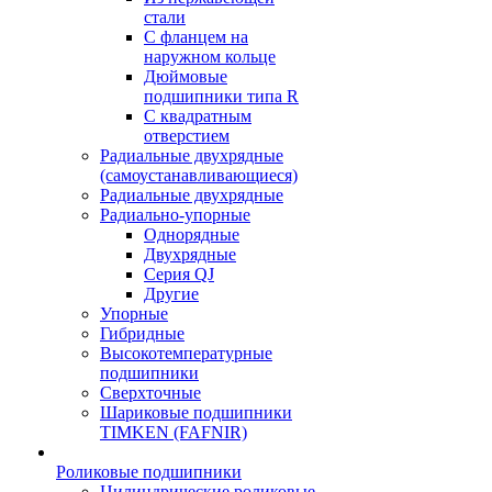
стали
С фланцем на
наружном кольце
Дюймовые
подшипники типа R
С квадратным
отверстием
Радиальные двухрядные
(самоустанавливающиеся)
Радиальные двухрядные
Радиально-упорные
Однорядные
Двухрядные
Серия QJ
Другие
Упорные
Гибридные
Высокотемпературные
подшипники
Сверхточные
Шариковые подшипники
TIMKEN (FAFNIR)
Роликовые подшипники
Цилиндрические роликовые