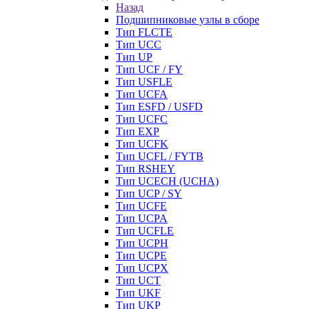
Назад
Подшипниковые узлы в сборе
Тип FLCTE
Тип UCC
Тип UP
Тип UCF / FY
Тип USFLE
Тип UCFA
Тип ESFD / USFD
Тип UCFC
Тип EXP
Тип UCFK
Тип UCFL / FYTB
Тип RSHEY
Тип UCECH (UCHA)
Тип UCP / SY
Тип UCFE
Тип UCPA
Тип UCFLE
Тип UCPH
Тип UCPE
Тип UCPX
Тип UCT
Тип UKF
Тип UKP