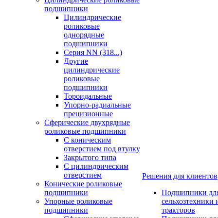
подшипники
Цилиндрические
роликовые
однорядные
подшипники
Серия NN (318...)
Другие
цилиндрические
роликовые
подшипники
Тороидальные
Упорно-радиальные
прецизионные
Сферические двухрядные
роликовые подшипники
С коническим
отверстием под втулку
Закрытого типа
С цилиндрическим
отверстием
Решения для клиентов
Конические роликовые
подшипники
Подшипники дл
Упорные роликовые
сельхозтехники 
подшипники
тракторов