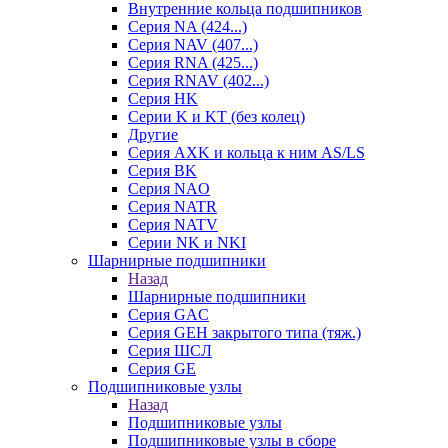
Внутренние кольца подшипников
Серия NA (424...)
Серия NAV (407...)
Серия RNA (425...)
Серия RNAV (402...)
Серия HK
Серии K и KT (без колец)
Другие
Серия AXK и кольца к ним AS/LS
Серия BK
Серия NAO
Серия NATR
Серия NATV
Серии NK и NKI
Шарнирные подшипники
Назад
Шарнирные подшипники
Серия GAC
Серия GEH закрытого типа (тяж.)
Серия ШСЛ
Серия GE
Подшипниковые узлы
Назад
Подшипниковые узлы
Подшипниковые узлы в сборе