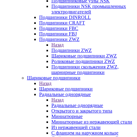
Подшипниковые узлы NSK
Подшипники NSK промышленных
электродвигателей
Подшипники DINROLL
Подшипники CRAFT
Подшипники FBC
Подшипники FBJ
Подшипники ZWZ
Назад
Подшипники ZWZ
Шариковые подшипники ZWZ
Роликовые подшипники ZWZ
Подшипники скольжения ZWZ,
шарнирные подшипники
Шариковые подшипники
Назад
Шариковые подшипники
Радиальные однорядные
Назад
Радиальные однорядные
Открытого и закрытого типа
Миниатюрные
Миниатюрные из нержавеющей стали
Из нержавеющей стали
С фланцем на наружном кольце