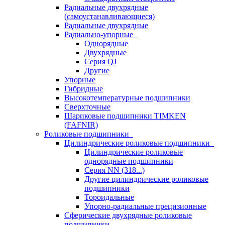
Радиальные двухрядные
(самоустанавливающиеся)
Радиальные двухрядные
Радиально-упорные
Однорядные
Двухрядные
Серия QJ
Другие
Упорные
Гибридные
Высокотемпературные подшипники
Сверхточные
Шариковые подшипники TIMKEN
(FAFNIR)
Роликовые подшипники
Цилиндрические роликовые подшипники
Цилиндрические роликовые
однорядные подшипники
Серия NN (318...)
Другие цилиндрические роликовые
подшипники
Тороидальные
Упорно-радиальные прецизионные
Сферические двухрядные роликовые
подшипники