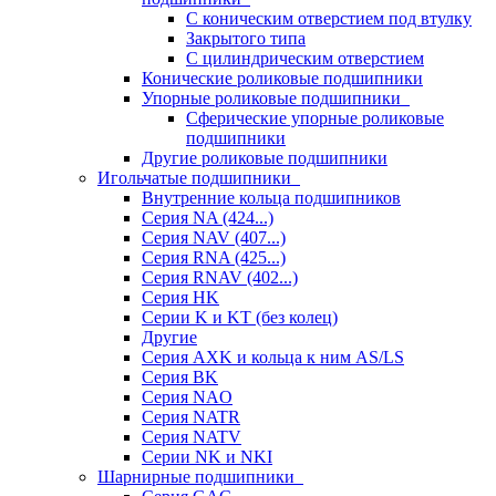
С коническим отверстием под втулку
Закрытого типа
С цилиндрическим отверстием
Конические роликовые подшипники
Упорные роликовые подшипники
Сферические упорные роликовые
подшипники
Другие роликовые подшипники
Игольчатые подшипники
Внутренние кольца подшипников
Серия NA (424...)
Серия NAV (407...)
Серия RNA (425...)
Серия RNAV (402...)
Серия HK
Серии K и KT (без колец)
Другие
Серия AXK и кольца к ним AS/LS
Серия BK
Серия NAO
Серия NATR
Серия NATV
Серии NK и NKI
Шарнирные подшипники