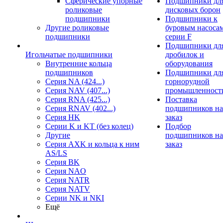
Сферические упорные
Подшипники дл
роликовые
дисковых борон
подшипники
Подшипники к
Другие роликовые
буровым насоса
подшипники
серии F
Подшипники дл
Игольчатые подшипники
дробилок и
Внутренние кольца
оборудования
подшипников
Подшипники дл
Серия NA (424...)
горнорудной
Серия NAV (407...)
промышленност
Серия RNA (425...)
Поставка
Серия RNAV (402...)
подшипников на
Серия HK
заказ
Серии K и KT (без колец)
Подбор
Другие
подшипников на
Серия AXK и кольца к ним
заказ
AS/LS
Серия BK
Серия NAO
Серия NATR
Серия NATV
Серии NK и NKI
Ещё