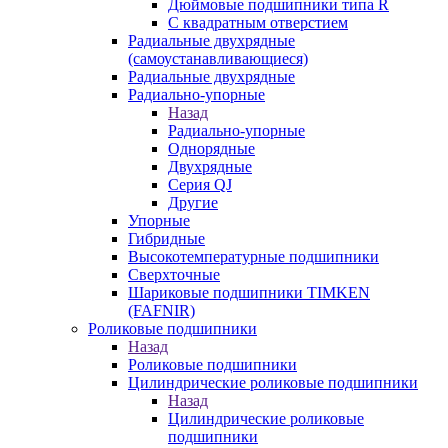
Дюймовые подшипники типа R
С квадратным отверстием
Радиальные двухрядные
(самоустанавливающиеся)
Радиальные двухрядные
Радиально-упорные
Назад
Радиально-упорные
Однорядные
Двухрядные
Серия QJ
Другие
Упорные
Гибридные
Высокотемпературные подшипники
Сверхточные
Шариковые подшипники TIMKEN
(FAFNIR)
Роликовые подшипники
Назад
Роликовые подшипники
Цилиндрические роликовые подшипники
Назад
Цилиндрические роликовые
подшипники