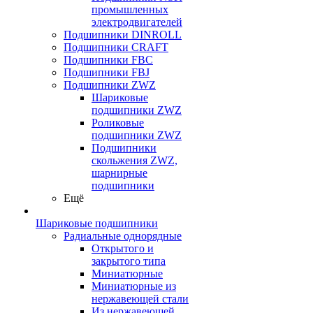
промышленных
электродвигателей
Подшипники DINROLL
Подшипники CRAFT
Подшипники FBC
Подшипники FBJ
Подшипники ZWZ
Шариковые
подшипники ZWZ
Роликовые
подшипники ZWZ
Подшипники
скольжения ZWZ,
шарнирные
подшипники
Ещё
Шариковые подшипники
Радиальные однорядные
Открытого и
закрытого типа
Миниатюрные
Миниатюрные из
нержавеющей стали
Из нержавеющей