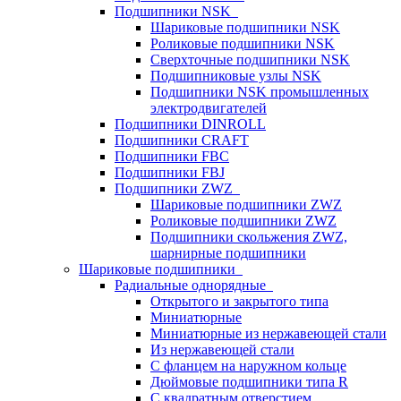
Подшипники NSK
Шариковые подшипники NSK
Роликовые подшипники NSK
Сверхточные подшипники NSK
Подшипниковые узлы NSK
Подшипники NSK промышленных
электродвигателей
Подшипники DINROLL
Подшипники CRAFT
Подшипники FBC
Подшипники FBJ
Подшипники ZWZ
Шариковые подшипники ZWZ
Роликовые подшипники ZWZ
Подшипники скольжения ZWZ,
шарнирные подшипники
Шариковые подшипники
Радиальные однорядные
Открытого и закрытого типа
Миниатюрные
Миниатюрные из нержавеющей стали
Из нержавеющей стали
С фланцем на наружном кольце
Дюймовые подшипники типа R
С квадратным отверстием