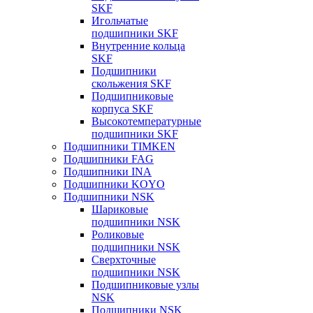
SKF
Игольчатые
подшипники SKF
Внутренние кольца
SKF
Подшипники
скольжения SKF
Подшипниковые
корпуса SKF
Высокотемпературные
подшипники SKF
Подшипники TIMKEN
Подшипники FAG
Подшипники INA
Подшипники KOYO
Подшипники NSK
Шариковые
подшипники NSK
Роликовые
подшипники NSK
Сверхточные
подшипники NSK
Подшипниковые узлы
NSK
Подшипники NSK