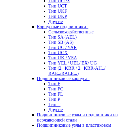
Тип UCPX
Тип UCT
Тип UKF
Тип UKP
Другие
Корпусные подшипники
Сельскохозяйственные
Тип SA (AEL)
Тип SB (AS)
Тип UC / YAR
Тип UCX
Тип UK / YSA
Тип YEL / UEL/ EX/ UG
Тип (2.. KRR / 2.. KRR-AH../
RAE../RALE...)
Подшипниковые корпуса
Тип F
Тип FC
Тип FL
Тип P
Тип T
Другие
Подшипниковые узлы и подшипники из
нержавеющей стали
Подшипниковые узлы в пластиковом