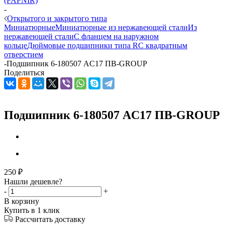
(FAFNIR)
-
Открытого и закрытого типа
Миниатюрные
Миниатюрные из нержавеющей стали
Из
нержавеющей стали
С фланцем на наружном
кольце
Дюймовые подшипники типа R
С квадратным
отверстием
-
Подшипник 6-180507 AC17 ПВ-GROUP
Поделиться
Подшипник 6-180507 AC17 ПВ-GROUP
250
₽
Нашли дешевле?
-
+
В корзину
Купить в 1 клик
Рассчитать доставку