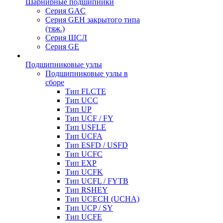
Шарнирные подшипники
Серия GAC
Серия GEH закрытого типа
(тяж.)
Серия ШСЛ
Серия GE
Подшипниковые узлы
Подшипниковые узлы в
сборе
Тип FLCTE
Тип UCC
Тип UP
Тип UCF / FY
Тип USFLE
Тип UCFA
Тип ESFD / USFD
Тип UCFC
Тип EXP
Тип UCFK
Тип UCFL / FYTB
Тип RSHEY
Тип UCECH (UCHA)
Тип UCP / SY
Тип UCFE