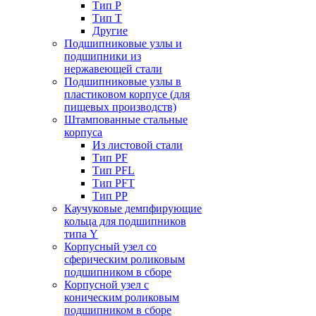
Тип P
Тип T
Другие
Подшипниковые узлы и
подшипники из
нержавеющей стали
Подшипниковые узлы в
пластиковом корпусе (для
пищевых производств)
Штампованные стальные
корпуса
Из листовой стали
Тип PF
Тип PFL
Тип PFT
Тип PP
Каучуковые демпфирующие
кольца для подшипников
типа Y
Корпусный узел со
сферическим роликовым
подшипником в сборе
Корпусной узел с
коническим роликовым
подшипником в сборе