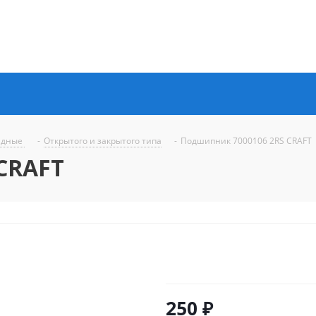
ядные
-
Открытого и закрытого типа
-
Подшипник 7000106 2RS CRAFT
CRAFT
250
₽