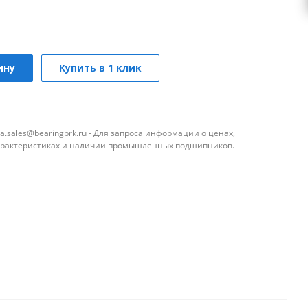
ину
Купить в 1 клик
a.sales@bearingprk.ru - Для запроса информации о ценах,
арактеристиках и наличии промышленных подшипников.