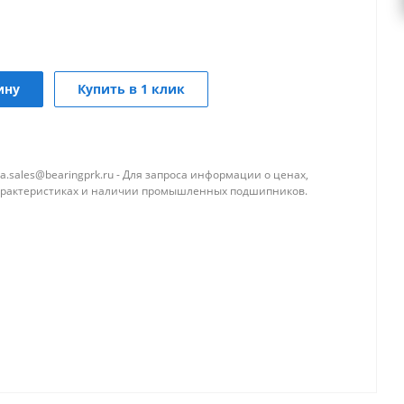
ину
Купить в 1 клик
a.sales@bearingprk.ru - Для запроса информации о ценах,
арактеристиках и наличии промышленных подшипников.