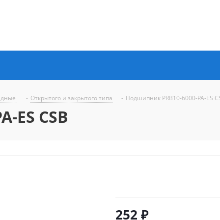
ядные
-
Открытого и закрытого типа
-
Подшипник PRB10-6000-PA-ES C
A-ES CSB
252
₽