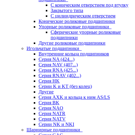
С коническим отверстием под втулку
Закрытого типа
С цилиндрическим отверстием
Конические роликовые подшипники
Упорные роликовые подшипники
Сферические упорные роликовые
подшипники
Другие роликовые подшипники
Игольчатые подшипники
Внутренние кольца подшипников
Серия NA (424...)
Серия NAV (407...)
Серия RNA (425...)
Серия RNAV (402...)
Серия HK
Серии K и KT (без колец)
Другие
Серия AXK и кольца к ним AS/LS
Серия BK
Серия NAO
Серия NATR
Серия NATV
Серии NK и NKI
Шарнирные подшипники