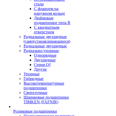
стали
С фланцем на
наружном кольце
Дюймовые
подшипники типа R
С квадратным
отверстием
Радиальные двухрядные
(самоустанавливающиеся)
Радиальные двухрядные
Радиально-упорные
Однорядные
Двухрядные
Серия QJ
Другие
Упорные
Гибридные
Высокотемпературные
подшипники
Сверхточные
Шариковые подшипники
TIMKEN (FAFNIR)
Роликовые подшипники
Цилиндрические роликовые