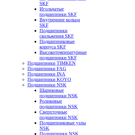
SKF
Игольчатые
подшипники SKF
Внутренние кольца
SKF
Подшипники
скольжения SKF
Подшипниковые
корпуса SKF
Высокотемпературные
подшипники SKF
Подшипники TIMKEN
Подшипники FAG
Подшипники INA
Подшипники KOYO
Подшипники NSK
Шариковые
подшипники NSK
Роликовые
подшипники NSK
Сверхточные
подшипники NSK
Подшипниковые узлы
NSK
Подшипники NSK