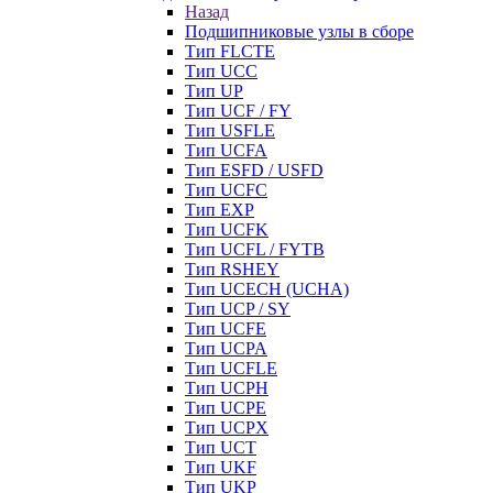
Назад
Подшипниковые узлы в сборе
Тип FLCTE
Тип UCC
Тип UP
Тип UCF / FY
Тип USFLE
Тип UCFA
Тип ESFD / USFD
Тип UCFC
Тип EXP
Тип UCFK
Тип UCFL / FYTB
Тип RSHEY
Тип UCECH (UCHA)
Тип UCP / SY
Тип UCFE
Тип UCPA
Тип UCFLE
Тип UCPH
Тип UCPE
Тип UCPX
Тип UCT
Тип UKF
Тип UKP