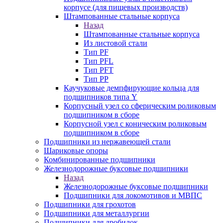
корпусе (для пищевых производств)
Штампованные стальные корпуса
Назад
Штампованные стальные корпуса
Из листовой стали
Тип PF
Тип PFL
Тип PFT
Тип PP
Каучуковые демпфирующие кольца для
подшипников типа Y
Корпусный узел со сферическим роликовым
подшипником в сборе
Корпусной узел с коническим роликовым
подшипником в сборе
Подшипники из нержавеющей стали
Шариковые опоры
Комбинированные подшипники
Железнодорожные буксовые подшипники
Назад
Железнодорожные буксовые подшипники
Подшипники для локомотивов и МВПС
Подшипники для грохотов
Подшипники для металлургии
Подшипники для дробилок