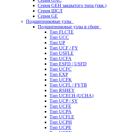
Серия GAC
Серия GEH закрытого типа (тяж.)
Серия ШСЛ
Серия GE
Подшипниковые узлы
Подшипниковые узлы в сборе
Тип FLCTE
Тип UCC
Тип UP
Тип UCF / FY
Тип USFLE
Тип UCFA
Тип ESFD / USFD
Тип UCFC
Тип EXP
Тип UCFK
Тип UCFL / FYTB
Тип RSHEY
Тип UCECH (UCHA)
Тип UCP / SY
Тип UCFE
Тип UCPA
Тип UCFLE
Тип UCPH
Тип UCPE