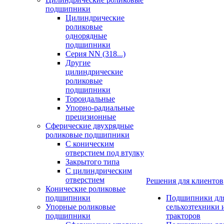
подшипники
Цилиндрические
роликовые
однорядные
подшипники
Серия NN (318...)
Другие
цилиндрические
роликовые
подшипники
Тороидальные
Упорно-радиальные
прецизионные
Сферические двухрядные
роликовые подшипники
С коническим
отверстием под втулку
Закрытого типа
С цилиндрическим
отверстием
Решения для клиентов
Конические роликовые
подшипники
Подшипники дл
Упорные роликовые
сельхозтехники 
подшипники
тракторов