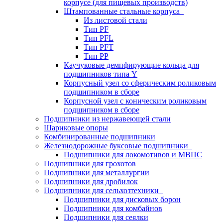
корпусе (для пищевых производств)
Штампованные стальные корпуса
Из листовой стали
Тип PF
Тип PFL
Тип PFT
Тип PP
Каучуковые демпфирующие кольца для
подшипников типа Y
Корпусный узел со сферическим роликовым
подшипником в сборе
Корпусной узел с коническим роликовым
подшипником в сборе
Подшипники из нержавеющей стали
Шариковые опоры
Комбинированные подшипники
Железнодорожные буксовые подшипники
Подшипники для локомотивов и МВПС
Подшипники для грохотов
Подшипники для металлургии
Подшипники для дробилок
Подшипники для сельхозтехники
Подшипники для дисковых борон
Подшипники для комбайнов
Подшипники для сеялки