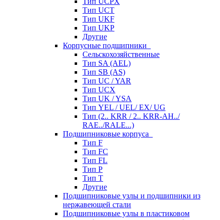
Тип UCPX
Тип UCT
Тип UKF
Тип UKP
Другие
Корпусные подшипники
Сельскохозяйственные
Тип SA (AEL)
Тип SB (AS)
Тип UC / YAR
Тип UCX
Тип UK / YSA
Тип YEL / UEL/ EX/ UG
Тип (2.. KRR / 2.. KRR-AH../
RAE../RALE...)
Подшипниковые корпуса
Тип F
Тип FC
Тип FL
Тип P
Тип T
Другие
Подшипниковые узлы и подшипники из
нержавеющей стали
Подшипниковые узлы в пластиковом