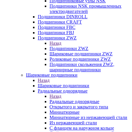
Подшипниковые узлы NSK
Подшипники NSK промышленных
электродвигателей
Подшипники DINROLL
Подшипники CRAFT
Подшипники FBC
Подшипники FBJ
Подшипники ZWZ
Назад
Подшипники ZWZ
Шариковые подшипники ZWZ
Роликовые подшипники ZWZ
Подшипники скольжения ZWZ,
шарнирные подшипники
Шариковые подшипники
Назад
Шариковые подшипники
Радиальные однорядные
Назад
Радиальные однорядные
Открытого и закрытого типа
Миниатюрные
Миниатюрные из нержавеющей стали
Из нержавеющей стали
С фланцем на наружном кольце