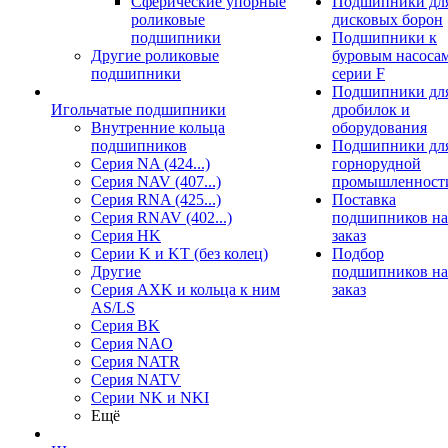
Сферические упорные
Подшипники дл
роликовые
дисковых борон
подшипники
Подшипники к
Другие роликовые
буровым насоса
подшипники
серии F
Подшипники дл
Игольчатые подшипники
дробилок и
Внутренние кольца
оборудования
подшипников
Подшипники дл
Серия NA (424...)
горнорудной
Серия NAV (407...)
промышленност
Серия RNA (425...)
Поставка
Серия RNAV (402...)
подшипников на
Серия HK
заказ
Серии K и KT (без колец)
Подбор
Другие
подшипников на
Серия AXK и кольца к ним
заказ
AS/LS
Серия BK
Серия NAO
Серия NATR
Серия NATV
Серии NK и NKI
Ещё