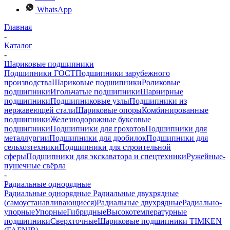
WhatsApp
Главная
-
Каталог
-
Шариковые подшипники
Подшипники ГОСТ
Подшипники зарубежного
производства
Шариковые подшипники
Роликовые
подшипники
Игольчатые подшипники
Шарнирные
подшипники
Подшипниковые узлы
Подшипники из
нержавеющей стали
Шариковые опоры
Комбинированные
подшипники
Железнодорожные буксовые
подшипники
Подшипники для грохотов
Подшипники для
металлургии
Подшипники для дробилок
Подшипники для
сельхозтехники
Подшипники для строительной
сферы
Подшипники для экскаватора и спецтехники
Ружейные-
пушечные свёрла
-
Радиальные однорядные
Радиальные однорядные
Радиальные двухрядные
(самоустанавливающиеся)
Радиальные двухрядные
Радиально-
упорные
Упорные
Гибридные
Высокотемпературные
подшипники
Сверхточные
Шариковые подшипники TIMKEN