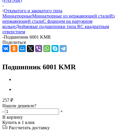
(FAFNIR)
-
Открытого и закрытого типа
Миниатюрные
Миниатюрные из нержавеющей стали
Из
нержавеющей стали
С фланцем на наружном
кольце
Дюймовые подшипники типа R
С квадратным
отверстием
-
Подшипник 6001 KMR
Поделиться
Подшипник 6001 KMR
257
₽
Нашли дешевле?
-
+
В корзину
Купить в 1 клик
Рассчитать доставку