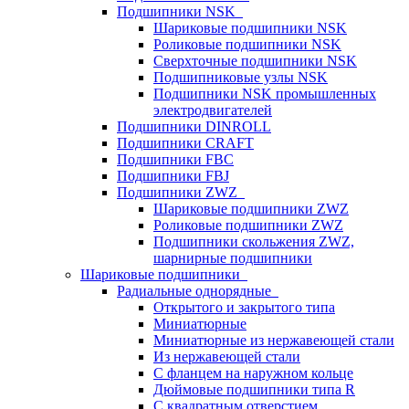
Подшипники NSK
Шариковые подшипники NSK
Роликовые подшипники NSK
Сверхточные подшипники NSK
Подшипниковые узлы NSK
Подшипники NSK промышленных
электродвигателей
Подшипники DINROLL
Подшипники CRAFT
Подшипники FBC
Подшипники FBJ
Подшипники ZWZ
Шариковые подшипники ZWZ
Роликовые подшипники ZWZ
Подшипники скольжения ZWZ,
шарнирные подшипники
Шариковые подшипники
Радиальные однорядные
Открытого и закрытого типа
Миниатюрные
Миниатюрные из нержавеющей стали
Из нержавеющей стали
С фланцем на наружном кольце
Дюймовые подшипники типа R
С квадратным отверстием