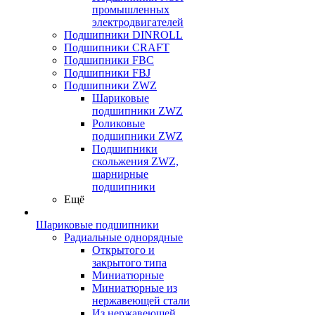
промышленных
электродвигателей
Подшипники DINROLL
Подшипники CRAFT
Подшипники FBC
Подшипники FBJ
Подшипники ZWZ
Шариковые
подшипники ZWZ
Роликовые
подшипники ZWZ
Подшипники
скольжения ZWZ,
шарнирные
подшипники
Ещё
Шариковые подшипники
Радиальные однорядные
Открытого и
закрытого типа
Миниатюрные
Миниатюрные из
нержавеющей стали
Из нержавеющей