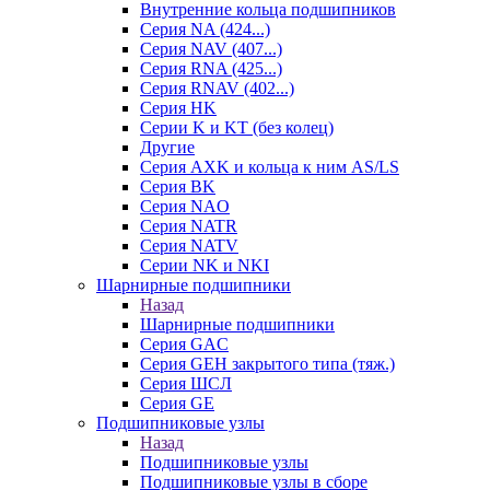
Внутренние кольца подшипников
Серия NA (424...)
Серия NAV (407...)
Серия RNA (425...)
Серия RNAV (402...)
Серия HK
Серии K и KT (без колец)
Другие
Серия AXK и кольца к ним AS/LS
Серия BK
Серия NAO
Серия NATR
Серия NATV
Серии NK и NKI
Шарнирные подшипники
Назад
Шарнирные подшипники
Серия GAC
Серия GEH закрытого типа (тяж.)
Серия ШСЛ
Серия GE
Подшипниковые узлы
Назад
Подшипниковые узлы
Подшипниковые узлы в сборе