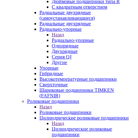
Дюймовые подшипники типа R
С квадратным отверстием
Радиальные двухрядные
(самоустанавливающиеся)
Радиальные двухрядные
Радиально-упорные
Назад
Радиально-упорные
Однорядные
Двухрядные
Серия QJ
Другие
Упорные
Гибридные
Высокотемпературные подшипники
Сверхточные
Шариковые подшипники TIMKEN
(FAFNIR)
Роликовые подшипники
Назад
Роликовые подшипники
Цилиндрические роликовые подшипники
Назад
Цилиндрические роликовые
подшипники