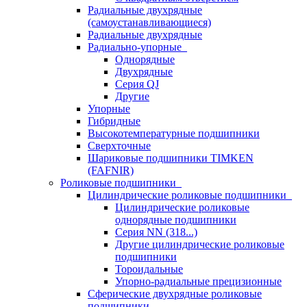
Радиальные двухрядные
(самоустанавливающиеся)
Радиальные двухрядные
Радиально-упорные
Однорядные
Двухрядные
Серия QJ
Другие
Упорные
Гибридные
Высокотемпературные подшипники
Сверхточные
Шариковые подшипники TIMKEN
(FAFNIR)
Роликовые подшипники
Цилиндрические роликовые подшипники
Цилиндрические роликовые
однорядные подшипники
Серия NN (318...)
Другие цилиндрические роликовые
подшипники
Тороидальные
Упорно-радиальные прецизионные
Сферические двухрядные роликовые
подшипники