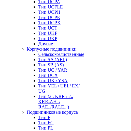
Тип UCPA
Тип UCFLE
Тип UCPH
Тип UCPE
Тип UCPX
Тип UCT
Тип UKF
Тип UKP
Другие
Корпусные подшипники
Сельскохозяйственные
Тип SA (AEL)
Тип SB (AS)
Тип UC / YAR
Тип UCX
Тип UK / YSA
Тип YEL / UEL/ EX/
UG
Тип (2.. KRR / 2..
KRR-AH../
RAE../RALE...)
Подшипниковые корпуса
Тип F
Тип FC
Тип FL