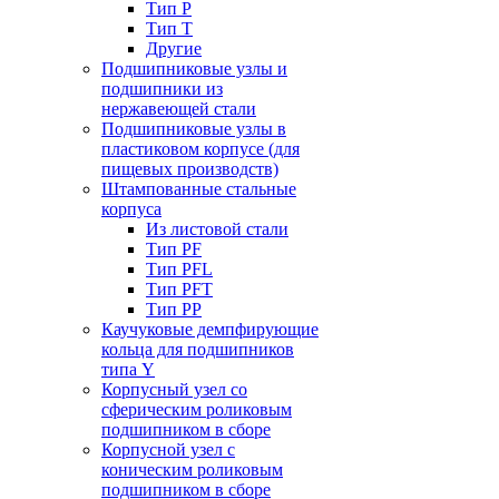
Тип P
Тип T
Другие
Подшипниковые узлы и
подшипники из
нержавеющей стали
Подшипниковые узлы в
пластиковом корпусе (для
пищевых производств)
Штампованные стальные
корпуса
Из листовой стали
Тип PF
Тип PFL
Тип PFT
Тип PP
Каучуковые демпфирующие
кольца для подшипников
типа Y
Корпусный узел со
сферическим роликовым
подшипником в сборе
Корпусной узел с
коническим роликовым
подшипником в сборе