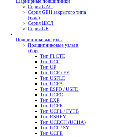
Шарнирные подшипники
Серия GAC
Серия GEH закрытого типа
(тяж.)
Серия ШСЛ
Серия GE
Подшипниковые узлы
Подшипниковые узлы в
сборе
Тип FLCTE
Тип UCC
Тип UP
Тип UCF / FY
Тип USFLE
Тип UCFA
Тип ESFD / USFD
Тип UCFC
Тип EXP
Тип UCFK
Тип UCFL / FYTB
Тип RSHEY
Тип UCECH (UCHA)
Тип UCP / SY
Тип UCFE