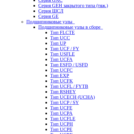
Серия GAC
Серия GEH закрытого типа (тяж.)
Серия ШСЛ
Серия GE
Подшипниковые узлы
Подшипниковые узлы в сборе
Тип FLCTE
Тип UCC
Тип UP
Тип UCF / FY
Тип USFLE
Тип UCFA
Тип ESFD / USFD
Тип UCFC
Тип EXP
Тип UCFK
Тип UCFL / FYTB
Тип RSHEY
Тип UCECH (UCHA)
Тип UCP / SY
Тип UCFE
Тип UCPA
Тип UCFLE
Тип UCPH
Тип UCPE