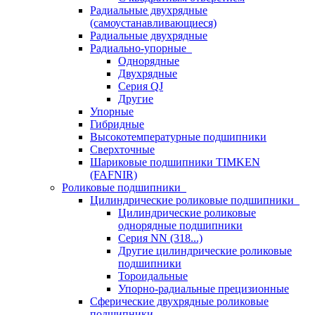
Радиальные двухрядные
(самоустанавливающиеся)
Радиальные двухрядные
Радиально-упорные
Однорядные
Двухрядные
Серия QJ
Другие
Упорные
Гибридные
Высокотемпературные подшипники
Сверхточные
Шариковые подшипники TIMKEN
(FAFNIR)
Роликовые подшипники
Цилиндрические роликовые подшипники
Цилиндрические роликовые
однорядные подшипники
Серия NN (318...)
Другие цилиндрические роликовые
подшипники
Тороидальные
Упорно-радиальные прецизионные
Сферические двухрядные роликовые
подшипники