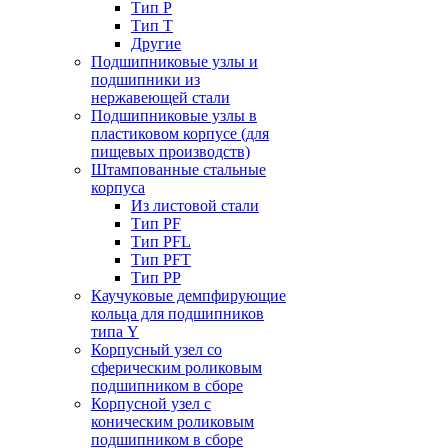
Тип P
Тип T
Другие
Подшипниковые узлы и
подшипники из
нержавеющей стали
Подшипниковые узлы в
пластиковом корпусе (для
пищевых производств)
Штампованные стальные
корпуса
Из листовой стали
Тип PF
Тип PFL
Тип PFT
Тип PP
Каучуковые демпфирующие
кольца для подшипников
типа Y
Корпусный узел со
сферическим роликовым
подшипником в сборе
Корпусной узел с
коническим роликовым
подшипником в сборе