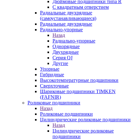
Дюймовые подшипники типа R
С квадратным отверстием
Радиальные двухрядные
(самоустанавливающиеся)
Радиальные двухрядные
Радиально-упорные
Назад
Радиально-упорные
Однорядные
Двухрядные
Серия QJ
Другие
Упорные
Гибридные
Высокотемпературные подшипники
Сверхточные
Шариковые подшипники TIMKEN
(FAFNIR)
Роликовые подшипники
Назад
Роликовые подшипники
Цилиндрические роликовые подшипники
Назад
Цилиндрические роликовые
подшипники