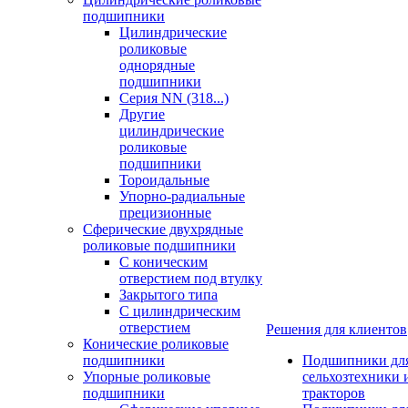
подшипники
Цилиндрические
роликовые
однорядные
подшипники
Серия NN (318...)
Другие
цилиндрические
роликовые
подшипники
Тороидальные
Упорно-радиальные
прецизионные
Сферические двухрядные
роликовые подшипники
С коническим
отверстием под втулку
Закрытого типа
С цилиндрическим
отверстием
Решения для клиентов
Конические роликовые
подшипники
Подшипники дл
Упорные роликовые
сельхозтехники 
подшипники
тракторов