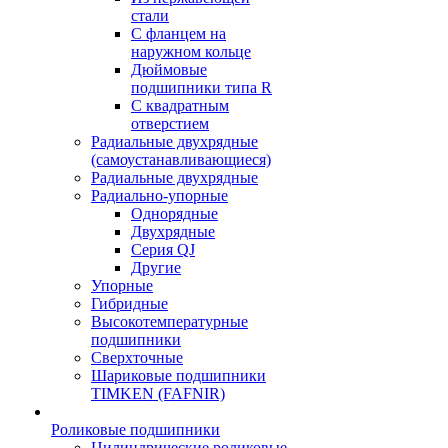
стали
С фланцем на
наружном кольце
Дюймовые
подшипники типа R
С квадратным
отверстием
Радиальные двухрядные
(самоустанавливающиеся)
Радиальные двухрядные
Радиально-упорные
Однорядные
Двухрядные
Серия QJ
Другие
Упорные
Гибридные
Высокотемпературные
подшипники
Сверхточные
Шариковые подшипники
TIMKEN (FAFNIR)
Роликовые подшипники
Цилиндрические роликовые