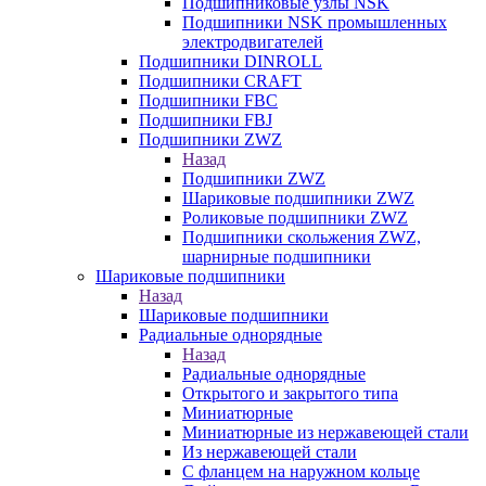
Подшипниковые узлы NSK
Подшипники NSK промышленных
электродвигателей
Подшипники DINROLL
Подшипники CRAFT
Подшипники FBC
Подшипники FBJ
Подшипники ZWZ
Назад
Подшипники ZWZ
Шариковые подшипники ZWZ
Роликовые подшипники ZWZ
Подшипники скольжения ZWZ,
шарнирные подшипники
Шариковые подшипники
Назад
Шариковые подшипники
Радиальные однорядные
Назад
Радиальные однорядные
Открытого и закрытого типа
Миниатюрные
Миниатюрные из нержавеющей стали
Из нержавеющей стали
С фланцем на наружном кольце