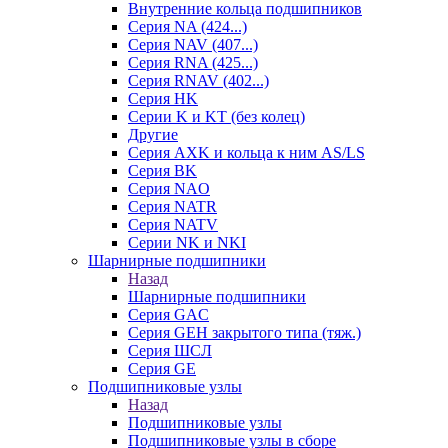
Внутренние кольца подшипников
Серия NA (424...)
Серия NAV (407...)
Серия RNA (425...)
Серия RNAV (402...)
Серия HK
Серии K и KT (без колец)
Другие
Серия AXK и кольца к ним AS/LS
Серия BK
Серия NAO
Серия NATR
Серия NATV
Серии NK и NKI
Шарнирные подшипники
Назад
Шарнирные подшипники
Серия GAC
Серия GEH закрытого типа (тяж.)
Серия ШСЛ
Серия GE
Подшипниковые узлы
Назад
Подшипниковые узлы
Подшипниковые узлы в сборе