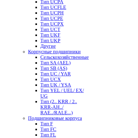
Тип UCPA
Тип UCFLE
Тип UCPH
Тип UCPE
Тип UCPX
Тип UCT
Тип UKF
Тип UKP
Другие
Корпусные подшипники
Сельскохозяйственные
Тип SA (AEL)
Тип SB (AS)
Тип UC / YAR
Тип UCX
Тип UK / YSA
Тип YEL / UEL/ EX/
UG
Тип (2.. KRR / 2..
KRR-AH../
RAE../RALE...)
Подшипниковые корпуса
Тип F
Тип FC
Тип FL