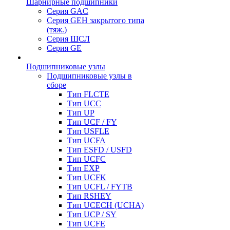
Шарнирные подшипники
Серия GAC
Серия GEH закрытого типа
(тяж.)
Серия ШСЛ
Серия GE
Подшипниковые узлы
Подшипниковые узлы в
сборе
Тип FLCTE
Тип UCC
Тип UP
Тип UCF / FY
Тип USFLE
Тип UCFA
Тип ESFD / USFD
Тип UCFC
Тип EXP
Тип UCFK
Тип UCFL / FYTB
Тип RSHEY
Тип UCECH (UCHA)
Тип UCP / SY
Тип UCFE