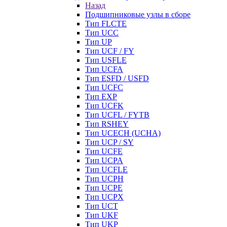
Назад
Подшипниковые узлы в сборе
Тип FLCTE
Тип UCC
Тип UP
Тип UCF / FY
Тип USFLE
Тип UCFA
Тип ESFD / USFD
Тип UCFC
Тип EXP
Тип UCFK
Тип UCFL / FYTB
Тип RSHEY
Тип UCECH (UCHA)
Тип UCP / SY
Тип UCFE
Тип UCPA
Тип UCFLE
Тип UCPH
Тип UCPE
Тип UCPX
Тип UCT
Тип UKF
Тип UKP