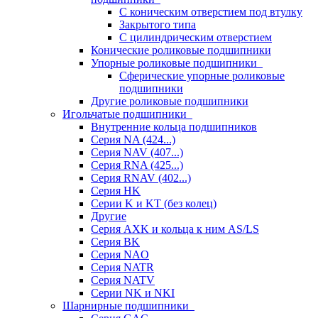
С коническим отверстием под втулку
Закрытого типа
С цилиндрическим отверстием
Конические роликовые подшипники
Упорные роликовые подшипники
Сферические упорные роликовые
подшипники
Другие роликовые подшипники
Игольчатые подшипники
Внутренние кольца подшипников
Серия NA (424...)
Серия NAV (407...)
Серия RNA (425...)
Серия RNAV (402...)
Серия HK
Серии K и KT (без колец)
Другие
Серия AXK и кольца к ним AS/LS
Серия BK
Серия NAO
Серия NATR
Серия NATV
Серии NK и NKI
Шарнирные подшипники