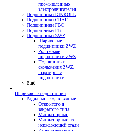
промышленных
электродвигателей
Подшипники DINROLL
Подшипники CRAFT
Подшипники FBC
Подшипники FBJ
Подшипники ZWZ
Шариковые
подшипники ZWZ
Роликовые
подшипники ZWZ
Подшипники
скольжения ZWZ,
шарнирные
подшипники
Ещё
Шариковые подшипники
Радиальные однорядные
Открытого и
закрытого типа
Миниатюрные
Миниатюрные из
нержавеющей стали
Из нержавеющей