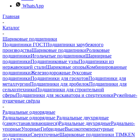
WhatsApp
Главная
-
Каталог
-
Шариковые подшипники
Подшипники ГОСТ
Подшипники зарубежного
производства
Шариковые подшипники
Роликовые
подшипники
Игольчатые подшипники
Шарнирные
подшипники
Подшипниковые узлы
Подшипники из
нержавеющей стали
Шариковые опоры
Комбинированные
подшипники
Железнодорожные буксовые
подшипники
Подшипники для грохотов
Подшипники для
металлургии
Подшипники для дробилок
Подшипники для
сельхозтехники
Подшипники для строительной
сферы
Подшипники для экскаватора и спецтехники
Ружейные-
пушечные свёрла
-
Радиальные однорядные
Радиальные однорядные
Радиальные двухрядные
(самоустанавливающиеся)
Радиальные двухрядные
Радиально-
упорные
Упорные
Гибридные
Высокотемпературные
подшипники
Сверхточные
Шариковые подшипники TIMKEN