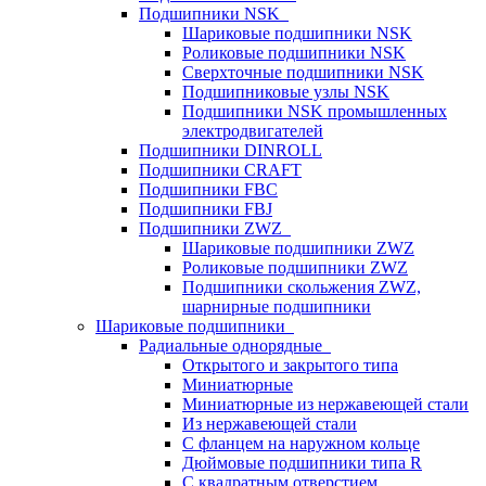
Подшипники NSK
Шариковые подшипники NSK
Роликовые подшипники NSK
Сверхточные подшипники NSK
Подшипниковые узлы NSK
Подшипники NSK промышленных
электродвигателей
Подшипники DINROLL
Подшипники CRAFT
Подшипники FBC
Подшипники FBJ
Подшипники ZWZ
Шариковые подшипники ZWZ
Роликовые подшипники ZWZ
Подшипники скольжения ZWZ,
шарнирные подшипники
Шариковые подшипники
Радиальные однорядные
Открытого и закрытого типа
Миниатюрные
Миниатюрные из нержавеющей стали
Из нержавеющей стали
С фланцем на наружном кольце
Дюймовые подшипники типа R
С квадратным отверстием