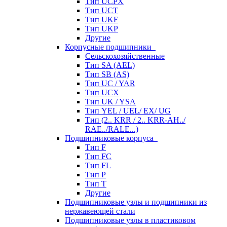
Тип UCPX
Тип UCT
Тип UKF
Тип UKP
Другие
Корпусные подшипники
Сельскохозяйственные
Тип SA (AEL)
Тип SB (AS)
Тип UC / YAR
Тип UCX
Тип UK / YSA
Тип YEL / UEL/ EX/ UG
Тип (2.. KRR / 2.. KRR-AH../
RAE../RALE...)
Подшипниковые корпуса
Тип F
Тип FC
Тип FL
Тип P
Тип T
Другие
Подшипниковые узлы и подшипники из
нержавеющей стали
Подшипниковые узлы в пластиковом