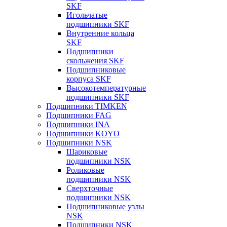
SKF
Игольчатые
подшипники SKF
Внутренние кольца
SKF
Подшипники
скольжения SKF
Подшипниковые
корпуса SKF
Высокотемпературные
подшипники SKF
Подшипники TIMKEN
Подшипники FAG
Подшипники INA
Подшипники KOYO
Подшипники NSK
Шариковые
подшипники NSK
Роликовые
подшипники NSK
Сверхточные
подшипники NSK
Подшипниковые узлы
NSK
Подшипники NSK