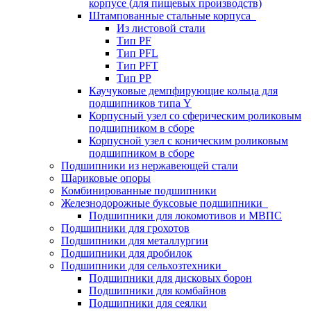
корпусе (для пищевых производств)
Штампованные стальные корпуса
Из листовой стали
Тип PF
Тип PFL
Тип PFT
Тип PP
Каучуковые демпфирующие кольца для
подшипников типа Y
Корпусный узел со сферическим роликовым
подшипником в сборе
Корпусной узел с коническим роликовым
подшипником в сборе
Подшипники из нержавеющей стали
Шариковые опоры
Комбинированные подшипники
Железнодорожные буксовые подшипники
Подшипники для локомотивов и МВПС
Подшипники для грохотов
Подшипники для металлургии
Подшипники для дробилок
Подшипники для сельхозтехники
Подшипники для дисковых борон
Подшипники для комбайнов
Подшипники для сеялки