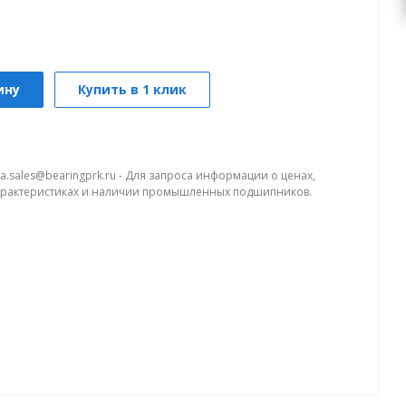
ину
Купить в 1 клик
a.sales@bearingprk.ru - Для запроса информации о ценах,
арактеристиках и наличии промышленных подшипников.