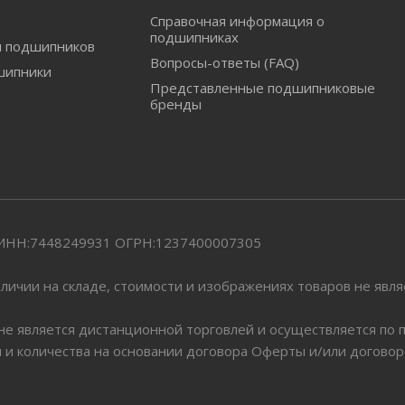
Справочная информация о
подшипниках
и подшипников
Вопросы-ответы (FAQ)
шипники
Представленные подшипниковые
бренды
" ИНН:7448249931 ОГРН:1237400007305
личии на складе, стоимости и изображениях товаров не явл
 не является дистанционной торговлей и осуществляется по
я и количества на основании договора Оферты и/или догово