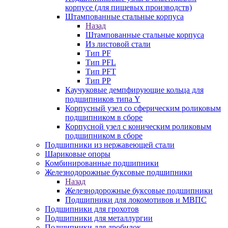
корпусе (для пищевых производств)
Штампованные стальные корпуса
Назад
Штампованные стальные корпуса
Из листовой стали
Тип PF
Тип PFL
Тип PFT
Тип PP
Каучуковые демпфирующие кольца для
подшипников типа Y
Корпусный узел со сферическим роликовым
подшипником в сборе
Корпусной узел с коническим роликовым
подшипником в сборе
Подшипники из нержавеющей стали
Шариковые опоры
Комбинированные подшипники
Железнодорожные буксовые подшипники
Назад
Железнодорожные буксовые подшипники
Подшипники для локомотивов и МВПС
Подшипники для грохотов
Подшипники для металлургии
Подшипники для дробилок