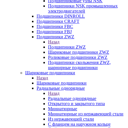
Подшипниковые узлы NSK
Подшипники NSK промышленных
электродвигателей
Подшипники DINROLL
Подшипники CRAFT
Подшипники FBC
Подшипники FBJ
Подшипники ZWZ
Назад
Подшипники ZWZ
Шариковые подшипники ZWZ
Роликовые подшипники ZWZ
Подшипники скольжения ZWZ,
шарнирные подшипники
Шариковые подшипники
Назад
Шариковые подшипники
Радиальные однорядные
Назад
Радиальные однорядные
Открытого и закрытого типа
Миниатюрные
Миниатюрные из нержавеющей стали
Из нержавеющей стали
С фланцем на наружном кольце