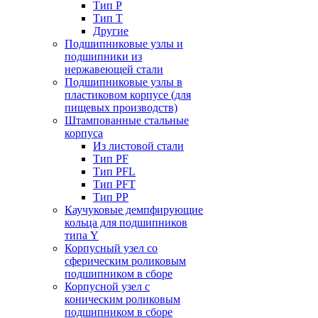
Тип P
Тип T
Другие
Подшипниковые узлы и
подшипники из
нержавеющей стали
Подшипниковые узлы в
пластиковом корпусе (для
пищевых производств)
Штампованные стальные
корпуса
Из листовой стали
Тип PF
Тип PFL
Тип PFT
Тип PP
Каучуковые демпфирующие
кольца для подшипников
типа Y
Корпусный узел со
сферическим роликовым
подшипником в сборе
Корпусной узел с
коническим роликовым
подшипником в сборе