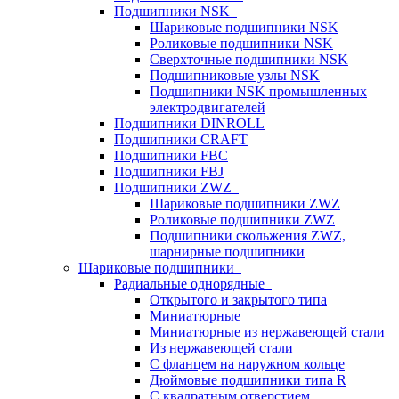
Подшипники NSK
Шариковые подшипники NSK
Роликовые подшипники NSK
Сверхточные подшипники NSK
Подшипниковые узлы NSK
Подшипники NSK промышленных
электродвигателей
Подшипники DINROLL
Подшипники CRAFT
Подшипники FBC
Подшипники FBJ
Подшипники ZWZ
Шариковые подшипники ZWZ
Роликовые подшипники ZWZ
Подшипники скольжения ZWZ,
шарнирные подшипники
Шариковые подшипники
Радиальные однорядные
Открытого и закрытого типа
Миниатюрные
Миниатюрные из нержавеющей стали
Из нержавеющей стали
С фланцем на наружном кольце
Дюймовые подшипники типа R
С квадратным отверстием