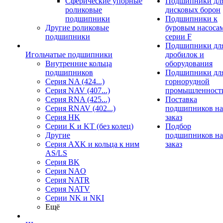
Сферические упорные
Подшипники дл
роликовые
дисковых борон
подшипники
Подшипники к
Другие роликовые
буровым насоса
подшипники
серии F
Подшипники дл
Игольчатые подшипники
дробилок и
Внутренние кольца
оборудования
подшипников
Подшипники дл
Серия NA (424...)
горнорудной
Серия NAV (407...)
промышленност
Серия RNA (425...)
Поставка
Серия RNAV (402...)
подшипников на
Серия HK
заказ
Серии K и KT (без колец)
Подбор
Другие
подшипников на
Серия AXK и кольца к ним
заказ
AS/LS
Серия BK
Серия NAO
Серия NATR
Серия NATV
Серии NK и NKI
Ещё