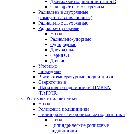
Дюймовые подшипники типа R
С квадратным отверстием
Радиальные двухрядные
(самоустанавливающиеся)
Радиальные двухрядные
Радиально-упорные
Назад
Радиально-упорные
Однорядные
Двухрядные
Серия QJ
Другие
Упорные
Гибридные
Высокотемпературные подшипники
Сверхточные
Шариковые подшипники TIMKEN
(FAFNIR)
Роликовые подшипники
Назад
Роликовые подшипники
Цилиндрические роликовые подшипники
Назад
Цилиндрические роликовые
подшипники