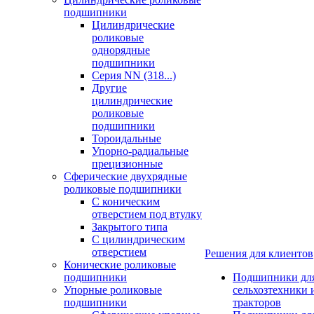
подшипники
Цилиндрические
роликовые
однорядные
подшипники
Серия NN (318...)
Другие
цилиндрические
роликовые
подшипники
Тороидальные
Упорно-радиальные
прецизионные
Сферические двухрядные
роликовые подшипники
С коническим
отверстием под втулку
Закрытого типа
С цилиндрическим
отверстием
Решения для клиентов
Конические роликовые
подшипники
Подшипники дл
Упорные роликовые
сельхозтехники 
подшипники
тракторов