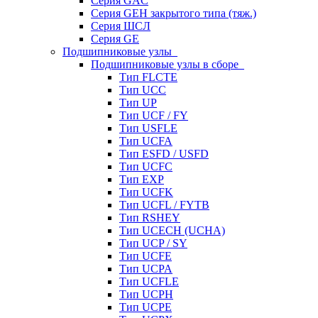
Серия GAC
Серия GEH закрытого типа (тяж.)
Серия ШСЛ
Серия GE
Подшипниковые узлы
Подшипниковые узлы в сборе
Тип FLCTE
Тип UCC
Тип UP
Тип UCF / FY
Тип USFLE
Тип UCFA
Тип ESFD / USFD
Тип UCFC
Тип EXP
Тип UCFK
Тип UCFL / FYTB
Тип RSHEY
Тип UCECH (UCHA)
Тип UCP / SY
Тип UCFE
Тип UCPA
Тип UCFLE
Тип UCPH
Тип UCPE