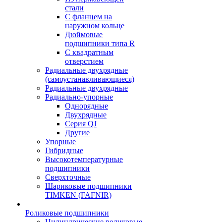
стали
С фланцем на
наружном кольце
Дюймовые
подшипники типа R
С квадратным
отверстием
Радиальные двухрядные
(самоустанавливающиеся)
Радиальные двухрядные
Радиально-упорные
Однорядные
Двухрядные
Серия QJ
Другие
Упорные
Гибридные
Высокотемпературные
подшипники
Сверхточные
Шариковые подшипники
TIMKEN (FAFNIR)
Роликовые подшипники
Цилиндрические роликовые