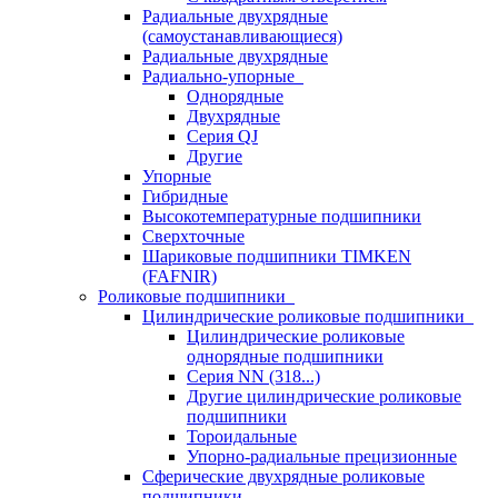
Радиальные двухрядные
(самоустанавливающиеся)
Радиальные двухрядные
Радиально-упорные
Однорядные
Двухрядные
Серия QJ
Другие
Упорные
Гибридные
Высокотемпературные подшипники
Сверхточные
Шариковые подшипники TIMKEN
(FAFNIR)
Роликовые подшипники
Цилиндрические роликовые подшипники
Цилиндрические роликовые
однорядные подшипники
Серия NN (318...)
Другие цилиндрические роликовые
подшипники
Тороидальные
Упорно-радиальные прецизионные
Сферические двухрядные роликовые
подшипники