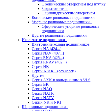
С коническим отверстием под втулку
Закрытого типа
С цилиндрическим отверстием
Конические роликовые подшипники
Упорные роликовые подшипники
Сферические упорные роликовые
подшипники
Другие роликовые подшипники
Игольчатые подшипники
Внутренние кольца подшипников
Серия NA (424...)
Серия NAV (407...)
Серия RNA (425...)
Серия RNAV (402...)
Серия HK
Серии K и KT (без колец)
Другие
Серия AXK и кольца к ним AS/LS
Серия BK
Серия NAO
Серия NATR
Серия NATV
Серии NK и NKI
Шарнирные подшипники