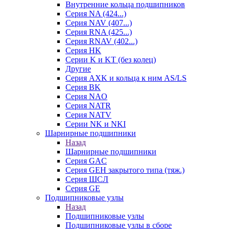
Внутренние кольца подшипников
Серия NA (424...)
Серия NAV (407...)
Серия RNA (425...)
Серия RNAV (402...)
Серия HK
Серии K и KT (без колец)
Другие
Серия AXK и кольца к ним AS/LS
Серия BK
Серия NAO
Серия NATR
Серия NATV
Серии NK и NKI
Шарнирные подшипники
Назад
Шарнирные подшипники
Серия GAC
Серия GEH закрытого типа (тяж.)
Серия ШСЛ
Серия GE
Подшипниковые узлы
Назад
Подшипниковые узлы
Подшипниковые узлы в сборе