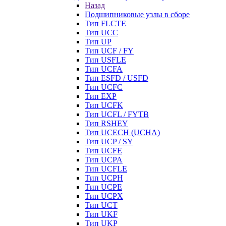
Назад
Подшипниковые узлы в сборе
Тип FLCTE
Тип UCC
Тип UP
Тип UCF / FY
Тип USFLE
Тип UCFA
Тип ESFD / USFD
Тип UCFC
Тип EXP
Тип UCFK
Тип UCFL / FYTB
Тип RSHEY
Тип UCECH (UCHA)
Тип UCP / SY
Тип UCFE
Тип UCPA
Тип UCFLE
Тип UCPH
Тип UCPE
Тип UCPX
Тип UCT
Тип UKF
Тип UKP