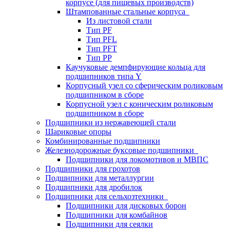
корпусе (для пищевых производств)
Штампованные стальные корпуса
Из листовой стали
Тип PF
Тип PFL
Тип PFT
Тип PP
Каучуковые демпфирующие кольца для
подшипников типа Y
Корпусный узел со сферическим роликовым
подшипником в сборе
Корпусной узел с коническим роликовым
подшипником в сборе
Подшипники из нержавеющей стали
Шариковые опоры
Комбинированные подшипники
Железнодорожные буксовые подшипники
Подшипники для локомотивов и МВПС
Подшипники для грохотов
Подшипники для металлургии
Подшипники для дробилок
Подшипники для сельхозтехники
Подшипники для дисковых борон
Подшипники для комбайнов
Подшипники для сеялки