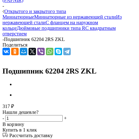
(FAFNIR)
-
Открытого и закрытого типа
Миниатюрные
Миниатюрные из нержавеющей стали
Из
нержавеющей стали
С фланцем на наружном
кольце
Дюймовые подшипники типа R
С квадратным
отверстием
-
Подшипник 62204 2RS ZKL
Поделиться
Подшипник 62204 2RS ZKL
317
₽
Нашли дешевле?
-
+
В корзину
Купить в 1 клик
Рассчитать доставку