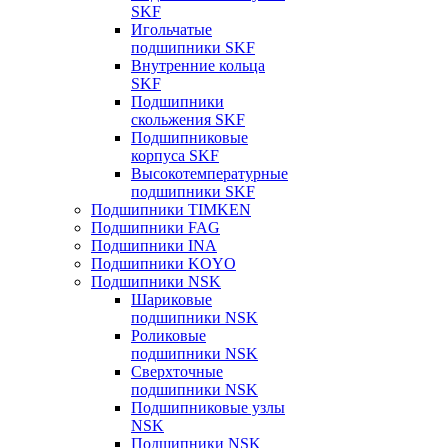
SKF
Игольчатые
подшипники SKF
Внутренние кольца
SKF
Подшипники
скольжения SKF
Подшипниковые
корпуса SKF
Высокотемпературные
подшипники SKF
Подшипники TIMKEN
Подшипники FAG
Подшипники INA
Подшипники KOYO
Подшипники NSK
Шариковые
подшипники NSK
Роликовые
подшипники NSK
Сверхточные
подшипники NSK
Подшипниковые узлы
NSK
Подшипники NSK