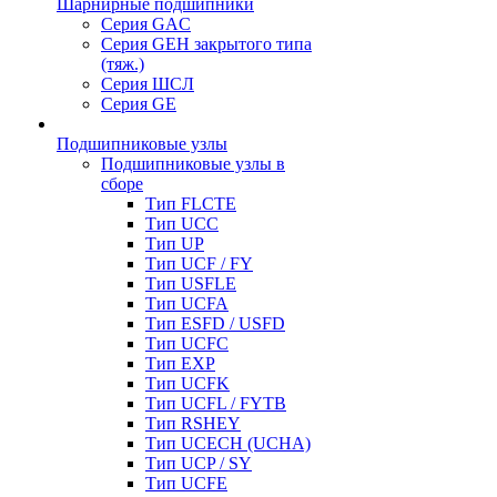
Шарнирные подшипники
Серия GAC
Серия GEH закрытого типа
(тяж.)
Серия ШСЛ
Серия GE
Подшипниковые узлы
Подшипниковые узлы в
сборе
Тип FLCTE
Тип UCC
Тип UP
Тип UCF / FY
Тип USFLE
Тип UCFA
Тип ESFD / USFD
Тип UCFC
Тип EXP
Тип UCFK
Тип UCFL / FYTB
Тип RSHEY
Тип UCECH (UCHA)
Тип UCP / SY
Тип UCFE