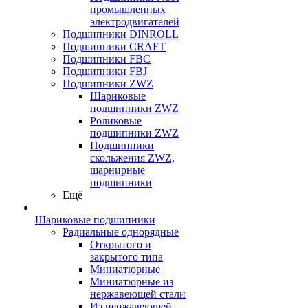
промышленных
электродвигателей
Подшипники DINROLL
Подшипники CRAFT
Подшипники FBC
Подшипники FBJ
Подшипники ZWZ
Шариковые
подшипники ZWZ
Роликовые
подшипники ZWZ
Подшипники
скольжения ZWZ,
шарнирные
подшипники
Ещё
Шариковые подшипники
Радиальные однорядные
Открытого и
закрытого типа
Миниатюрные
Миниатюрные из
нержавеющей стали
Из нержавеющей