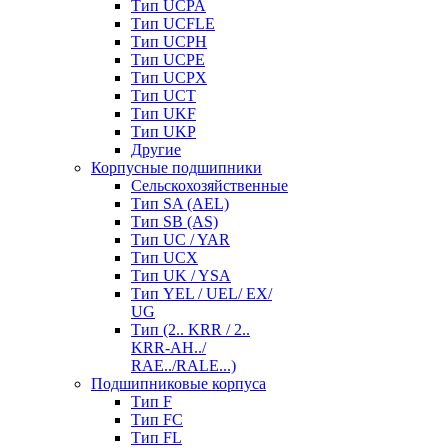
Тип UCPA
Тип UCFLE
Тип UCPH
Тип UCPE
Тип UCPX
Тип UCT
Тип UKF
Тип UKP
Другие
Корпусные подшипники
Сельскохозяйственные
Тип SA (AEL)
Тип SB (AS)
Тип UC / YAR
Тип UCX
Тип UK / YSA
Тип YEL / UEL/ EX/
UG
Тип (2.. KRR / 2..
KRR-AH../
RAE../RALE...)
Подшипниковые корпуса
Тип F
Тип FC
Тип FL