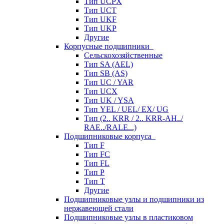
Тип UCPX
Тип UCT
Тип UKF
Тип UKP
Другие
Корпусные подшипники
Сельскохозяйственные
Тип SA (AEL)
Тип SB (AS)
Тип UC / YAR
Тип UCX
Тип UK / YSA
Тип YEL / UEL/ EX/ UG
Тип (2.. KRR / 2.. KRR-AH../
RAE../RALE...)
Подшипниковые корпуса
Тип F
Тип FC
Тип FL
Тип P
Тип T
Другие
Подшипниковые узлы и подшипники из
нержавеющей стали
Подшипниковые узлы в пластиковом