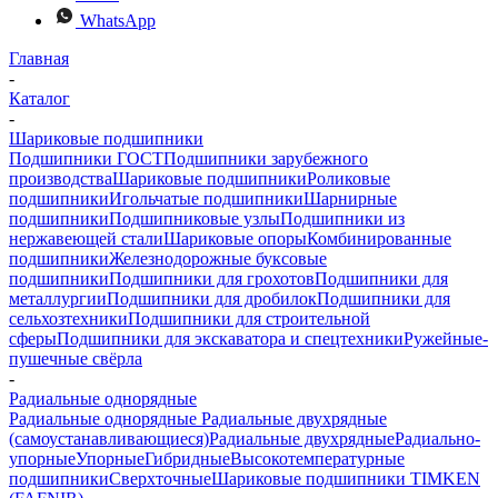
WhatsApp
Главная
-
Каталог
-
Шариковые подшипники
Подшипники ГОСТ
Подшипники зарубежного
производства
Шариковые подшипники
Роликовые
подшипники
Игольчатые подшипники
Шарнирные
подшипники
Подшипниковые узлы
Подшипники из
нержавеющей стали
Шариковые опоры
Комбинированные
подшипники
Железнодорожные буксовые
подшипники
Подшипники для грохотов
Подшипники для
металлургии
Подшипники для дробилок
Подшипники для
сельхозтехники
Подшипники для строительной
сферы
Подшипники для экскаватора и спецтехники
Ружейные-
пушечные свёрла
-
Радиальные однорядные
Радиальные однорядные
Радиальные двухрядные
(самоустанавливающиеся)
Радиальные двухрядные
Радиально-
упорные
Упорные
Гибридные
Высокотемпературные
подшипники
Сверхточные
Шариковые подшипники TIMKEN