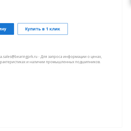
ину
Купить в 1 клик
a.sales@bearingprk.ru - Для запроса информации о ценах,
арактеристиках и наличии промышленных подшипников.