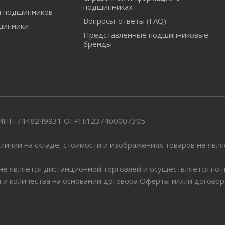
подшипниках
и подшипников
Вопросы-ответы (FAQ)
шипники
Представленные подшипниковые
бренды
" ИНН:7448249931 ОГРН:1237400007305
личии на складе, стоимости и изображениях товаров не явл
 не является дистанционной торговлей и осуществляется по
я и количества на основании договора Оферты и/или догово