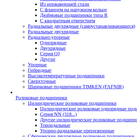
Из нержавеющей стали
С фланцем на наружном кольце
Дюймовые подшипники типа R
С квадратным отверстием
Радиальные двухрядные (самоустанавливающиеся)
Радиальные двухрядные
Радиально-упорные
Однорядные
Двухрядные
Серия QJ
Другие
Упорные
Гибридные
Высокотемпературные подшипники
Сверхточные
Шариковые подшипники TIMKEN (FAFNIR)
Роликовые подшипники
Цилиндрические роликовые подшипники
Цилиндрические роликовые однорядные по
Серия NN (318...)
Другие цилиндрические роликовые подшипн
Тороидальные
Упорно-радиальные прецизионные
Сферические двухрядные роликовые подшипники