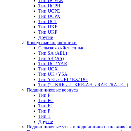
Тип UCFLE
Тип UCPH
Тип UCPE
Тип UCPX
Тип UCT
Тип UKF
Тип UKP
Другие
Корпусные подшипники
Сельскохозяйственные
Тип SA (AEL)
Тип SB (AS)
Тип UC / YAR
Тип UCX
Тип UK / YSA
Тип YEL / UEL/ EX/ UG
Тип (2.. KRR / 2.. KRR-AH../ RAE../RALE...)
Подшипниковые корпуса
Тип F
Тип FC
Тип FL
Тип P
Тип T
Другие
Подшипниковые узлы и подшипники из нержавею