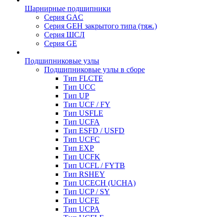
Шарнирные подшипники
Серия GAC
Серия GEH закрытого типа (тяж.)
Серия ШСЛ
Серия GE
Подшипниковые узлы
Подшипниковые узлы в сборе
Тип FLCTE
Тип UCC
Тип UP
Тип UCF / FY
Тип USFLE
Тип UCFA
Тип ESFD / USFD
Тип UCFC
Тип EXP
Тип UCFK
Тип UCFL / FYTB
Тип RSHEY
Тип UCECH (UCHA)
Тип UCP / SY
Тип UCFE
Тип UCPA