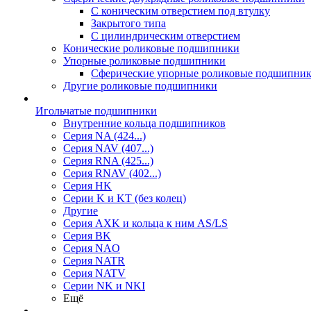
С коническим отверстием под втулку
Закрытого типа
С цилиндрическим отверстием
Конические роликовые подшипники
Упорные роликовые подшипники
Сферические упорные роликовые подшипни
Другие роликовые подшипники
Игольчатые подшипники
Внутренние кольца подшипников
Серия NA (424...)
Серия NAV (407...)
Серия RNA (425...)
Серия RNAV (402...)
Серия HK
Серии K и KT (без колец)
Другие
Серия AXK и кольца к ним AS/LS
Серия BK
Серия NAO
Серия NATR
Серия NATV
Серии NK и NKI
Ещё