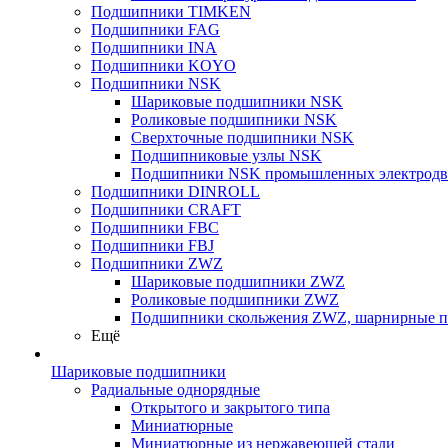
Подшипники TIMKEN
Подшипники FAG
Подшипники INA
Подшипники KOYO
Подшипники NSK
Шариковые подшипники NSK
Роликовые подшипники NSK
Сверхточные подшипники NSK
Подшипниковые узлы NSK
Подшипники NSK промышленных электродв
Подшипники DINROLL
Подшипники CRAFT
Подшипники FBC
Подшипники FBJ
Подшипники ZWZ
Шариковые подшипники ZWZ
Роликовые подшипники ZWZ
Подшипники скольжения ZWZ, шарнирные 
Ещё
Шариковые подшипники
Радиальные однорядные
Открытого и закрытого типа
Миниатюрные
Миниатюрные из нержавеющей стали