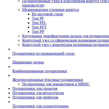
Подшипниковые узлы в пластиковом корпусе (для
производств)
Штампованные стальные корпуса
Из листовой стали
Тип PF
Тип PFL
Тип PFT
Тип PP
Каучуковые демпфирующие кольца для подшипник
Корпусный узел со сферическим роликовым подши
Корпусной узел с коническим роликовым подшипн
Подшипники из нержавеющей стали
Шариковые опоры
Комбинированные подшипники
Железнодорожные буксовые подшипники
Подшипники для локомотивов и МВПС
Подшипники для грохотов
Подшипники для металлургии
Подшипники для дробилок
Подшипники для сельхозтехники