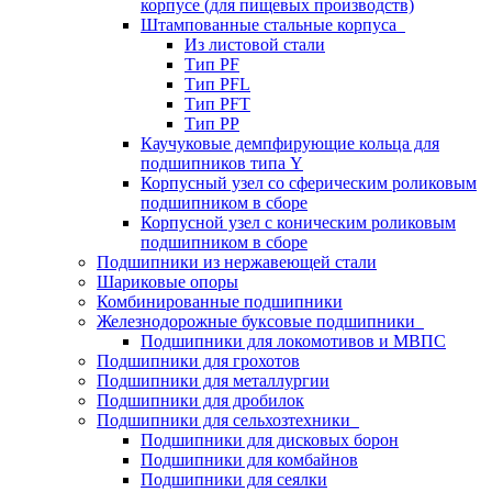
корпусе (для пищевых производств)
Штампованные стальные корпуса
Из листовой стали
Тип PF
Тип PFL
Тип PFT
Тип PP
Каучуковые демпфирующие кольца для
подшипников типа Y
Корпусный узел со сферическим роликовым
подшипником в сборе
Корпусной узел с коническим роликовым
подшипником в сборе
Подшипники из нержавеющей стали
Шариковые опоры
Комбинированные подшипники
Железнодорожные буксовые подшипники
Подшипники для локомотивов и МВПС
Подшипники для грохотов
Подшипники для металлургии
Подшипники для дробилок
Подшипники для сельхозтехники
Подшипники для дисковых борон
Подшипники для комбайнов
Подшипники для сеялки