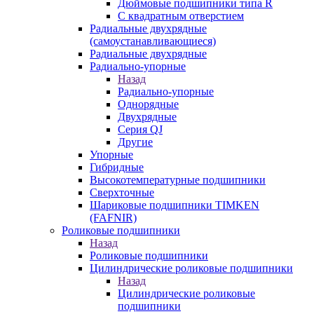
Дюймовые подшипники типа R
С квадратным отверстием
Радиальные двухрядные
(самоустанавливающиеся)
Радиальные двухрядные
Радиально-упорные
Назад
Радиально-упорные
Однорядные
Двухрядные
Серия QJ
Другие
Упорные
Гибридные
Высокотемпературные подшипники
Сверхточные
Шариковые подшипники TIMKEN
(FAFNIR)
Роликовые подшипники
Назад
Роликовые подшипники
Цилиндрические роликовые подшипники
Назад
Цилиндрические роликовые
подшипники