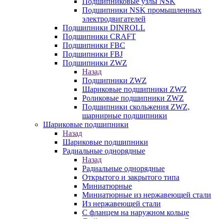
Подшипниковые узлы NSK
Подшипники NSK промышленных
электродвигателей
Подшипники DINROLL
Подшипники CRAFT
Подшипники FBC
Подшипники FBJ
Подшипники ZWZ
Назад
Подшипники ZWZ
Шариковые подшипники ZWZ
Роликовые подшипники ZWZ
Подшипники скольжения ZWZ,
шарнирные подшипники
Шариковые подшипники
Назад
Шариковые подшипники
Радиальные однорядные
Назад
Радиальные однорядные
Открытого и закрытого типа
Миниатюрные
Миниатюрные из нержавеющей стали
Из нержавеющей стали
С фланцем на наружном кольце