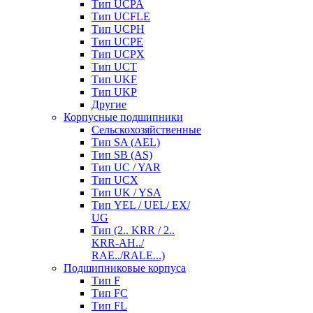
Тип UCPA
Тип UCFLE
Тип UCPH
Тип UCPE
Тип UCPX
Тип UCT
Тип UKF
Тип UKP
Другие
Корпусные подшипники
Сельскохозяйственные
Тип SA (AEL)
Тип SB (AS)
Тип UC / YAR
Тип UCX
Тип UK / YSA
Тип YEL / UEL/ EX/
UG
Тип (2.. KRR / 2..
KRR-AH../
RAE../RALE...)
Подшипниковые корпуса
Тип F
Тип FC
Тип FL