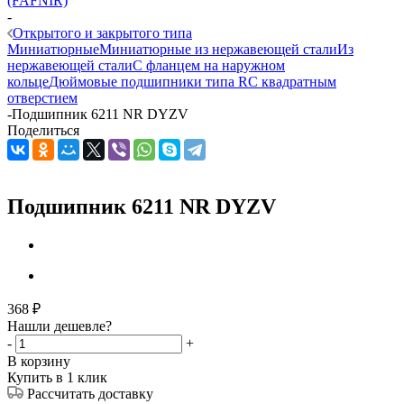
(FAFNIR)
-
Открытого и закрытого типа
Миниатюрные
Миниатюрные из нержавеющей стали
Из
нержавеющей стали
С фланцем на наружном
кольце
Дюймовые подшипники типа R
С квадратным
отверстием
-
Подшипник 6211 NR DYZV
Поделиться
Подшипник 6211 NR DYZV
368
₽
Нашли дешевле?
-
+
В корзину
Купить в 1 клик
Рассчитать доставку