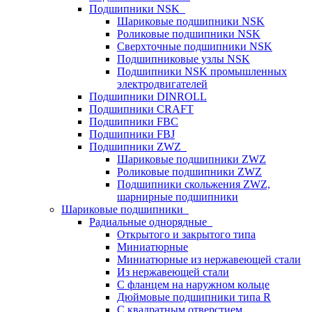
Подшипники NSK
Шариковые подшипники NSK
Роликовые подшипники NSK
Сверхточные подшипники NSK
Подшипниковые узлы NSK
Подшипники NSK промышленных
электродвигателей
Подшипники DINROLL
Подшипники CRAFT
Подшипники FBC
Подшипники FBJ
Подшипники ZWZ
Шариковые подшипники ZWZ
Роликовые подшипники ZWZ
Подшипники скольжения ZWZ,
шарнирные подшипники
Шариковые подшипники
Радиальные однорядные
Открытого и закрытого типа
Миниатюрные
Миниатюрные из нержавеющей стали
Из нержавеющей стали
С фланцем на наружном кольце
Дюймовые подшипники типа R
С квадратным отверстием