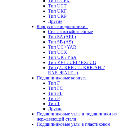
Тип UCPX
Тип UCT
Тип UKF
Тип UKP
Другие
Корпусные подшипники
Сельскохозяйственные
Тип SA (AEL)
Тип SB (AS)
Тип UC / YAR
Тип UCX
Тип UK / YSA
Тип YEL / UEL/ EX/ UG
Тип (2.. KRR / 2.. KRR-AH../
RAE../RALE...)
Подшипниковые корпуса
Тип F
Тип FC
Тип FL
Тип P
Тип T
Другие
Подшипниковые узлы и подшипники из
нержавеющей стали
Подшипниковые узлы в пластиковом