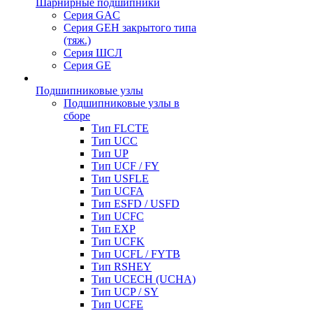
Шарнирные подшипники
Серия GAC
Серия GEH закрытого типа
(тяж.)
Серия ШСЛ
Серия GE
Подшипниковые узлы
Подшипниковые узлы в
сборе
Тип FLCTE
Тип UCC
Тип UP
Тип UCF / FY
Тип USFLE
Тип UCFA
Тип ESFD / USFD
Тип UCFC
Тип EXP
Тип UCFK
Тип UCFL / FYTB
Тип RSHEY
Тип UCECH (UCHA)
Тип UCP / SY
Тип UCFE