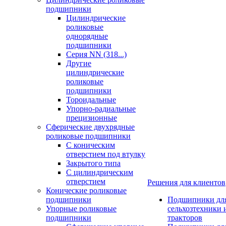
подшипники
Цилиндрические
роликовые
однорядные
подшипники
Серия NN (318...)
Другие
цилиндрические
роликовые
подшипники
Тороидальные
Упорно-радиальные
прецизионные
Сферические двухрядные
роликовые подшипники
С коническим
отверстием под втулку
Закрытого типа
С цилиндрическим
отверстием
Решения для клиентов
Конические роликовые
подшипники
Подшипники дл
Упорные роликовые
сельхозтехники 
подшипники
тракторов