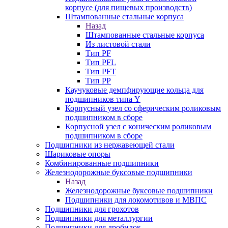
корпусе (для пищевых производств)
Штампованные стальные корпуса
Назад
Штампованные стальные корпуса
Из листовой стали
Тип PF
Тип PFL
Тип PFT
Тип PP
Каучуковые демпфирующие кольца для
подшипников типа Y
Корпусный узел со сферическим роликовым
подшипником в сборе
Корпусной узел с коническим роликовым
подшипником в сборе
Подшипники из нержавеющей стали
Шариковые опоры
Комбинированные подшипники
Железнодорожные буксовые подшипники
Назад
Железнодорожные буксовые подшипники
Подшипники для локомотивов и МВПС
Подшипники для грохотов
Подшипники для металлургии
Подшипники для дробилок