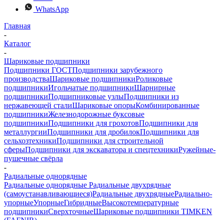
WhatsApp
Главная
-
Каталог
-
Шариковые подшипники
Подшипники ГОСТ
Подшипники зарубежного
производства
Шариковые подшипники
Роликовые
подшипники
Игольчатые подшипники
Шарнирные
подшипники
Подшипниковые узлы
Подшипники из
нержавеющей стали
Шариковые опоры
Комбинированные
подшипники
Железнодорожные буксовые
подшипники
Подшипники для грохотов
Подшипники для
металлургии
Подшипники для дробилок
Подшипники для
сельхозтехники
Подшипники для строительной
сферы
Подшипники для экскаватора и спецтехники
Ружейные-
пушечные свёрла
-
Радиальные однорядные
Радиальные однорядные
Радиальные двухрядные
(самоустанавливающиеся)
Радиальные двухрядные
Радиально-
упорные
Упорные
Гибридные
Высокотемпературные
подшипники
Сверхточные
Шариковые подшипники TIMKEN