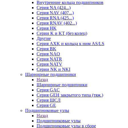
Внутренние кольца подшипников
Серия NA (424...)
Серия NAV (407...)
Серия RNA (425...)
Серия RNAV (402...)
Серия HK
Серии K и KT (без колец)
Другие
Серия AXK и кольца к ним AS/LS
Серия BK
Серия NAO
Серия NATR
Серия NATV
Серии NK и NKI
Шарнирные подшипники
Назад
Шарнирные подшипники
Серия GAC
Серия GEH закрытого типа (тяж.)
Серия ШСЛ
Серия GE
Подшипниковые узлы
Назад
Подшипниковые узлы
Подшипниковые узлы в сборе