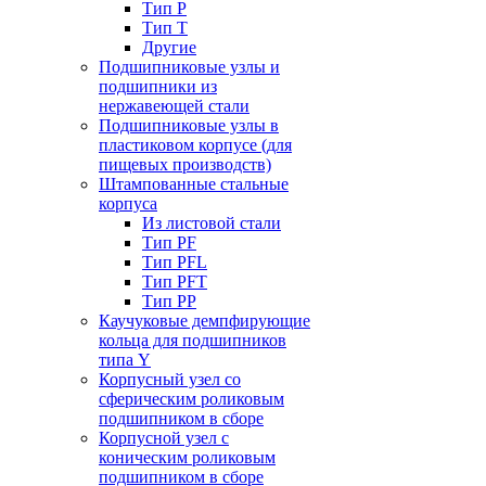
Тип P
Тип T
Другие
Подшипниковые узлы и
подшипники из
нержавеющей стали
Подшипниковые узлы в
пластиковом корпусе (для
пищевых производств)
Штампованные стальные
корпуса
Из листовой стали
Тип PF
Тип PFL
Тип PFT
Тип PP
Каучуковые демпфирующие
кольца для подшипников
типа Y
Корпусный узел со
сферическим роликовым
подшипником в сборе
Корпусной узел с
коническим роликовым
подшипником в сборе