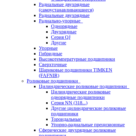
Радиальные двухрядные
(самоустанавливающиеся)
Радиальные двухрядные
Радиально-упорные
Однорядные
Двухрядные
Серия QJ
Другие
Упорные
Гибридные
Высокотемпературные подшипники
Сверхточные
Шариковые подшипники TIMKEN
(FAFNIR)
Роликовые подшипники
Цилиндрические роликовые подшипники
Цилиндрические роликовые
однорядные подшипники
Серия NN (318...)
Другие цилиндрические роликовые
подшипники
Тороидальные
Упорно-радиальные прецизионные
Сферические двухрядные роликовые
подшипники