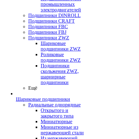
промышленных
электродвигателей
Подшипники DINROLL
Подшипники CRAFT
Подшипники FBC
Подшипники FBJ
Подшипники ZWZ
Шариковые
подшипники ZWZ
Роликовые
подшипники ZWZ
Подшипники
скольжения ZWZ,
шарнирные
подшипники
Ещё
Шариковые подшипники
Радиальные однорядные
Открытого и
закрытого типа
Миниатюрные
Миниатюрные из
нержавеющей стали
Из нержавеющей