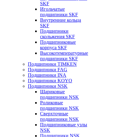
SKF
Игольчатые
подшипники SKF
Внутренние кольца
SKF
Подшипники
скольжения SKF
Подшипниковые
корпуса SKF
Высокотемпературные
подшипники SKF
Подшипники TIMKEN
Подшипники FAG
Подшипники INA
Подшипники KOYO
Подшипники NSK
Шариковые
подшипники NSK
Роликовые
подшипники NSK
Сверхточные
подшипники NSK
Подшипниковые узлы
NSK
Подшипники NSK