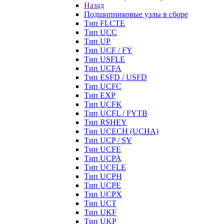
Назад
Подшипниковые узлы в сборе
Тип FLCTE
Тип UCC
Тип UP
Тип UCF / FY
Тип USFLE
Тип UCFA
Тип ESFD / USFD
Тип UCFC
Тип EXP
Тип UCFK
Тип UCFL / FYTB
Тип RSHEY
Тип UCECH (UCHA)
Тип UCP / SY
Тип UCFE
Тип UCPA
Тип UCFLE
Тип UCPH
Тип UCPE
Тип UCPX
Тип UCT
Тип UKF
Тип UKP