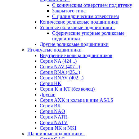
С коническим отверстием под втулку
Закрытого типа
С цилиндрическим отверстием
Конические роликовые подшипники
Упорные роликовые подшипники
Сферические упорные роликовые
подшипники
Другие роликовые подшипники
Игольчатые подшипники
Внутренние кольца подшипников
Серия NA (424...)
Серия NAV (407...)
Серия RNA (425...)
Серия RNAV (402...)
Серия HK
Серии K и KT (без колец)
Другие
Серия AXK и кольца к ним AS/LS
Серия BK
Серия NAO
Серия NATR
Серия NATV
Серии NK и NKI
Шарнирные подшипники