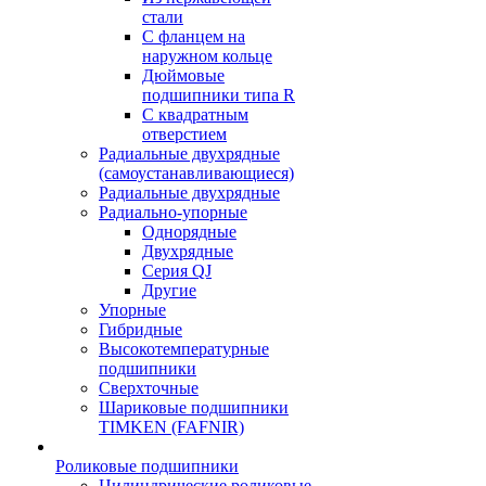
стали
С фланцем на
наружном кольце
Дюймовые
подшипники типа R
С квадратным
отверстием
Радиальные двухрядные
(самоустанавливающиеся)
Радиальные двухрядные
Радиально-упорные
Однорядные
Двухрядные
Серия QJ
Другие
Упорные
Гибридные
Высокотемпературные
подшипники
Сверхточные
Шариковые подшипники
TIMKEN (FAFNIR)
Роликовые подшипники
Цилиндрические роликовые