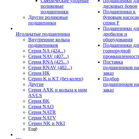
Сферические упорные
Подшипники дл
роликовые
дисковых борон
подшипники
Подшипники к
Другие роликовые
буровым насоса
подшипники
серии F
Подшипники дл
Игольчатые подшипники
дробилок и
Внутренние кольца
оборудования
подшипников
Подшипники дл
Серия NA (424...)
горнорудной
Серия NAV (407...)
промышленност
Серия RNA (425...)
Поставка
Серия RNAV (402...)
подшипников на
Серия HK
заказ
Серии K и KT (без колец)
Подбор
Другие
подшипников на
Серия AXK и кольца к ним
заказ
AS/LS
Серия BK
Серия NAO
Серия NATR
Серия NATV
Серии NK и NKI
Ещё