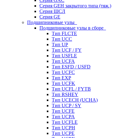
Серия GAC
Серия GEH закрытого типа (тяж.)
Серия ШСЛ
Серия GE
Подшипниковые узлы
Подшипниковые узлы в сборе
Тип FLCTE
Тип UCC
Тип UP
Тип UCF / FY
Тип USFLE
Тип UCFA
Тип ESFD / USFD
Тип UCFC
Тип EXP
Тип UCFK
Тип UCFL / FYTB
Тип RSHEY
Тип UCECH (UCHA)
Тип UCP / SY
Тип UCFE
Тип UCPA
Тип UCFLE
Тип UCPH
Тип UCPE