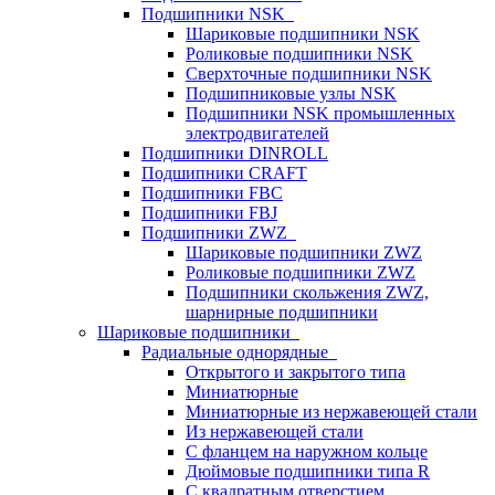
Подшипники NSK
Шариковые подшипники NSK
Роликовые подшипники NSK
Сверхточные подшипники NSK
Подшипниковые узлы NSK
Подшипники NSK промышленных
электродвигателей
Подшипники DINROLL
Подшипники CRAFT
Подшипники FBC
Подшипники FBJ
Подшипники ZWZ
Шариковые подшипники ZWZ
Роликовые подшипники ZWZ
Подшипники скольжения ZWZ,
шарнирные подшипники
Шариковые подшипники
Радиальные однорядные
Открытого и закрытого типа
Миниатюрные
Миниатюрные из нержавеющей стали
Из нержавеющей стали
С фланцем на наружном кольце
Дюймовые подшипники типа R
С квадратным отверстием