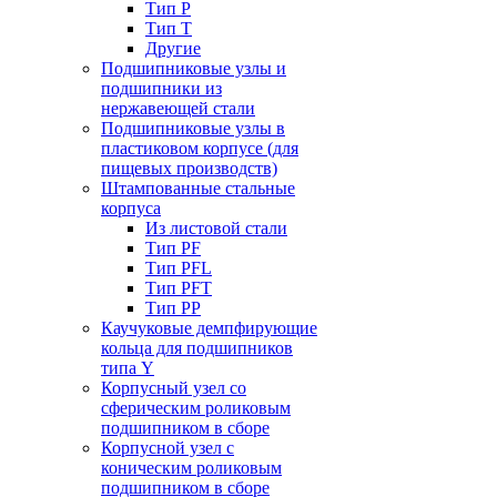
Тип P
Тип T
Другие
Подшипниковые узлы и
подшипники из
нержавеющей стали
Подшипниковые узлы в
пластиковом корпусе (для
пищевых производств)
Штампованные стальные
корпуса
Из листовой стали
Тип PF
Тип PFL
Тип PFT
Тип PP
Каучуковые демпфирующие
кольца для подшипников
типа Y
Корпусный узел со
сферическим роликовым
подшипником в сборе
Корпусной узел с
коническим роликовым
подшипником в сборе