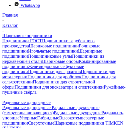
WhatsApp
Главная
-
Каталог
-
Шариковые подшипники
Подшипники ГОСТ
Подшипники зарубежного
производства
Шариковые подшипники
Роликовые
подшипники
Игольчатые подшипники
Шарнирные
подшипники
Подшипниковые узлы
Подшипники из
нержавеющей стали
Шариковые опоры
Комбинированные
подшипники
Железнодорожные буксовые
подшипники
Подшипники для грохотов
Подшипники для
металлургии
Подшипники для дробилок
Подшипники для
сельхозтехники
Подшипники для строительной
сферы
Подшипники для экскаватора и спецтехники
Ружейные-
пушечные свёрла
-
Радиальные однорядные
Радиальные однорядные
Радиальные двухрядные
(самоустанавливающиеся)
Радиальные двухрядные
Радиально-
упорные
Упорные
Гибридные
Высокотемпературные
подшипники
Сверхточные
Шариковые подшипники TIMKEN