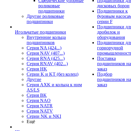
Сферические упорные
Подшипники дл
роликовые
дисковых борон
подшипники
Подшипники к
Другие роликовые
буровым насоса
подшипники
серии F
Подшипники дл
Игольчатые подшипники
дробилок и
Внутренние кольца
оборудования
подшипников
Подшипники дл
Серия NA (424...)
горнорудной
Серия NAV (407...)
промышленност
Серия RNA (425...)
Поставка
Серия RNAV (402...)
подшипников на
Серия HK
заказ
Серии K и KT (без колец)
Подбор
Другие
подшипников на
Серия AXK и кольца к ним
заказ
AS/LS
Серия BK
Серия NAO
Серия NATR
Серия NATV
Серии NK и NKI
Ещё