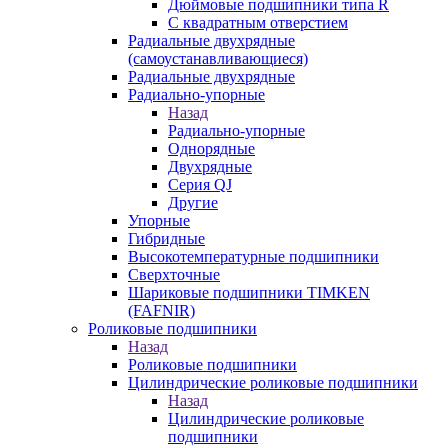
Дюймовые подшипники типа R
С квадратным отверстием
Радиальные двухрядные
(самоустанавливающиеся)
Радиальные двухрядные
Радиально-упорные
Назад
Радиально-упорные
Однорядные
Двухрядные
Серия QJ
Другие
Упорные
Гибридные
Высокотемпературные подшипники
Сверхточные
Шариковые подшипники TIMKEN
(FAFNIR)
Роликовые подшипники
Назад
Роликовые подшипники
Цилиндрические роликовые подшипники
Назад
Цилиндрические роликовые
подшипники