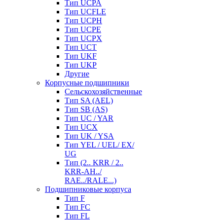
Тип UCPA
Тип UCFLE
Тип UCPH
Тип UCPE
Тип UCPX
Тип UCT
Тип UKF
Тип UKP
Другие
Корпусные подшипники
Сельскохозяйственные
Тип SA (AEL)
Тип SB (AS)
Тип UC / YAR
Тип UCX
Тип UK / YSA
Тип YEL / UEL/ EX/
UG
Тип (2.. KRR / 2..
KRR-AH../
RAE../RALE...)
Подшипниковые корпуса
Тип F
Тип FC
Тип FL