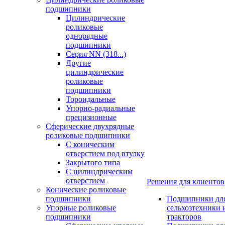
подшипники
Цилиндрические
роликовые
однорядные
подшипники
Серия NN (318...)
Другие
цилиндрические
роликовые
подшипники
Тороидальные
Упорно-радиальные
прецизионные
Сферические двухрядные
роликовые подшипники
С коническим
отверстием под втулку
Закрытого типа
С цилиндрическим
отверстием
Решения для клиентов
Конические роликовые
подшипники
Подшипники дл
Упорные роликовые
сельхозтехники 
подшипники
тракторов