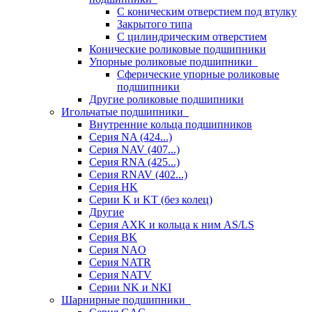
С коническим отверстием под втулку
Закрытого типа
С цилиндрическим отверстием
Конические роликовые подшипники
Упорные роликовые подшипники
Сферические упорные роликовые
подшипники
Другие роликовые подшипники
Игольчатые подшипники
Внутренние кольца подшипников
Серия NA (424...)
Серия NAV (407...)
Серия RNA (425...)
Серия RNAV (402...)
Серия HK
Серии K и KT (без колец)
Другие
Серия AXK и кольца к ним AS/LS
Серия BK
Серия NAO
Серия NATR
Серия NATV
Серии NK и NKI
Шарнирные подшипники