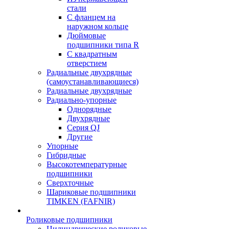
стали
С фланцем на
наружном кольце
Дюймовые
подшипники типа R
С квадратным
отверстием
Радиальные двухрядные
(самоустанавливающиеся)
Радиальные двухрядные
Радиально-упорные
Однорядные
Двухрядные
Серия QJ
Другие
Упорные
Гибридные
Высокотемпературные
подшипники
Сверхточные
Шариковые подшипники
TIMKEN (FAFNIR)
Роликовые подшипники
Цилиндрические роликовые