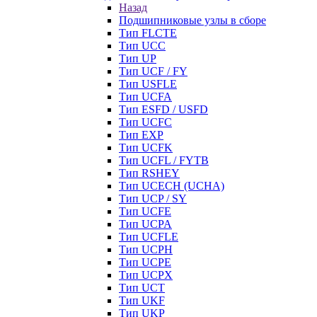
Назад
Подшипниковые узлы в сборе
Тип FLCTE
Тип UCC
Тип UP
Тип UCF / FY
Тип USFLE
Тип UCFA
Тип ESFD / USFD
Тип UCFC
Тип EXP
Тип UCFK
Тип UCFL / FYTB
Тип RSHEY
Тип UCECH (UCHA)
Тип UCP / SY
Тип UCFE
Тип UCPA
Тип UCFLE
Тип UCPH
Тип UCPE
Тип UCPX
Тип UCT
Тип UKF
Тип UKP