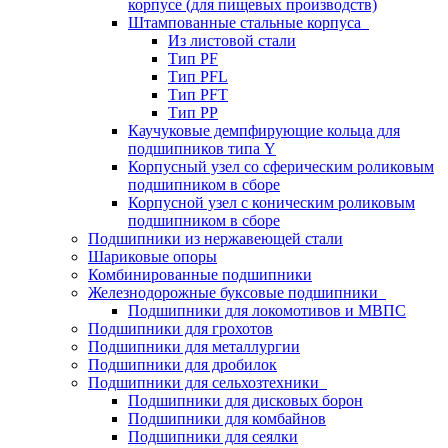
корпусе (для пищевых производств)
Штампованные стальные корпуса
Из листовой стали
Тип PF
Тип PFL
Тип PFT
Тип PP
Каучуковые демпфирующие кольца для
подшипников типа Y
Корпусный узел со сферическим роликовым
подшипником в сборе
Корпусной узел с коническим роликовым
подшипником в сборе
Подшипники из нержавеющей стали
Шариковые опоры
Комбинированные подшипники
Железнодорожные буксовые подшипники
Подшипники для локомотивов и МВПС
Подшипники для грохотов
Подшипники для металлургии
Подшипники для дробилок
Подшипники для сельхозтехники
Подшипники для дисковых борон
Подшипники для комбайнов
Подшипники для сеялки