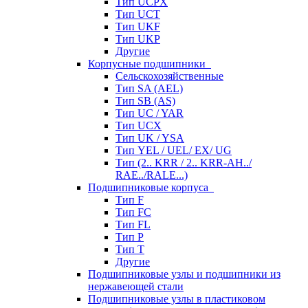
Тип UCPX
Тип UCT
Тип UKF
Тип UKP
Другие
Корпусные подшипники
Сельскохозяйственные
Тип SA (AEL)
Тип SB (AS)
Тип UC / YAR
Тип UCX
Тип UK / YSA
Тип YEL / UEL/ EX/ UG
Тип (2.. KRR / 2.. KRR-AH../
RAE../RALE...)
Подшипниковые корпуса
Тип F
Тип FC
Тип FL
Тип P
Тип T
Другие
Подшипниковые узлы и подшипники из
нержавеющей стали
Подшипниковые узлы в пластиковом