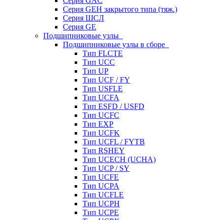
Серия GAC
Серия GEH закрытого типа (тяж.)
Серия ШСЛ
Серия GE
Подшипниковые узлы
Подшипниковые узлы в сборе
Тип FLCTE
Тип UCC
Тип UP
Тип UCF / FY
Тип USFLE
Тип UCFA
Тип ESFD / USFD
Тип UCFC
Тип EXP
Тип UCFK
Тип UCFL / FYTB
Тип RSHEY
Тип UCECH (UCHA)
Тип UCP / SY
Тип UCFE
Тип UCPA
Тип UCFLE
Тип UCPH
Тип UCPE