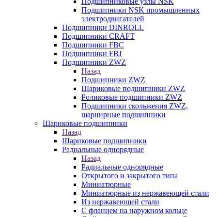
Подшипниковые узлы NSK
Подшипники NSK промышленных
электродвигателей
Подшипники DINROLL
Подшипники CRAFT
Подшипники FBC
Подшипники FBJ
Подшипники ZWZ
Назад
Подшипники ZWZ
Шариковые подшипники ZWZ
Роликовые подшипники ZWZ
Подшипники скольжения ZWZ,
шарнирные подшипники
Шариковые подшипники
Назад
Шариковые подшипники
Радиальные однорядные
Назад
Радиальные однорядные
Открытого и закрытого типа
Миниатюрные
Миниатюрные из нержавеющей стали
Из нержавеющей стали
С фланцем на наружном кольце