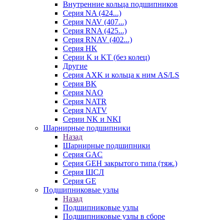
Внутренние кольца подшипников
Серия NA (424...)
Серия NAV (407...)
Серия RNA (425...)
Серия RNAV (402...)
Серия HK
Серии K и KT (без колец)
Другие
Серия AXK и кольца к ним AS/LS
Серия BK
Серия NAO
Серия NATR
Серия NATV
Серии NK и NKI
Шарнирные подшипники
Назад
Шарнирные подшипники
Серия GAC
Серия GEH закрытого типа (тяж.)
Серия ШСЛ
Серия GE
Подшипниковые узлы
Назад
Подшипниковые узлы
Подшипниковые узлы в сборе