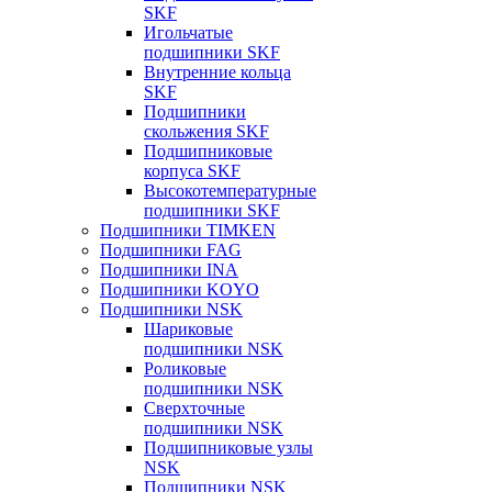
SKF
Игольчатые
подшипники SKF
Внутренние кольца
SKF
Подшипники
скольжения SKF
Подшипниковые
корпуса SKF
Высокотемпературные
подшипники SKF
Подшипники TIMKEN
Подшипники FAG
Подшипники INA
Подшипники KOYO
Подшипники NSK
Шариковые
подшипники NSK
Роликовые
подшипники NSK
Сверхточные
подшипники NSK
Подшипниковые узлы
NSK
Подшипники NSK