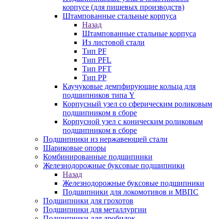
корпусе (для пищевых производств)
Штампованные стальные корпуса
Назад
Штампованные стальные корпуса
Из листовой стали
Тип PF
Тип PFL
Тип PFT
Тип PP
Каучуковые демпфирующие кольца для
подшипников типа Y
Корпусный узел со сферическим роликовым
подшипником в сборе
Корпусной узел с коническим роликовым
подшипником в сборе
Подшипники из нержавеющей стали
Шариковые опоры
Комбинированные подшипники
Железнодорожные буксовые подшипники
Назад
Железнодорожные буксовые подшипники
Подшипники для локомотивов и МВПС
Подшипники для грохотов
Подшипники для металлургии
Подшипники для дробилок