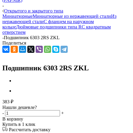
(FAFNIR)
-
Открытого и закрытого типа
Миниатюрные
Миниатюрные из нержавеющей стали
Из
нержавеющей стали
С фланцем на наружном
кольце
Дюймовые подшипники типа R
С квадратным
отверстием
-
Подшипник 6303 2RS ZKL
Поделиться
Подшипник 6303 2RS ZKL
383
₽
Нашли дешевле?
-
+
В корзину
Купить в 1 клик
Рассчитать доставку