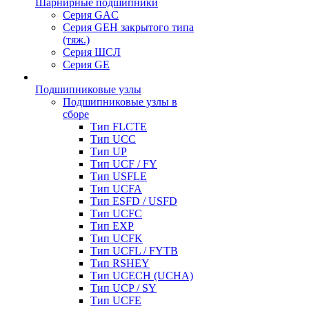
Шарнирные подшипники
Серия GAC
Серия GEH закрытого типа
(тяж.)
Серия ШСЛ
Серия GE
Подшипниковые узлы
Подшипниковые узлы в
сборе
Тип FLCTE
Тип UCC
Тип UP
Тип UCF / FY
Тип USFLE
Тип UCFA
Тип ESFD / USFD
Тип UCFC
Тип EXP
Тип UCFK
Тип UCFL / FYTB
Тип RSHEY
Тип UCECH (UCHA)
Тип UCP / SY
Тип UCFE