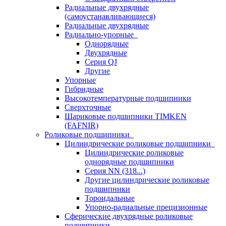
Радиальные двухрядные
(самоустанавливающиеся)
Радиальные двухрядные
Радиально-упорные
Однорядные
Двухрядные
Серия QJ
Другие
Упорные
Гибридные
Высокотемпературные подшипники
Сверхточные
Шариковые подшипники TIMKEN
(FAFNIR)
Роликовые подшипники
Цилиндрические роликовые подшипники
Цилиндрические роликовые
однорядные подшипники
Серия NN (318...)
Другие цилиндрические роликовые
подшипники
Тороидальные
Упорно-радиальные прецизионные
Сферические двухрядные роликовые
подшипники