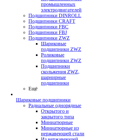
промышленных
электродвигателей
Подшипники DINROLL
Подшипники CRAFT
Подшипники FBC
Подшипники FBJ
Подшипники ZWZ
Шариковые
подшипники ZWZ
Роликовые
подшипники ZWZ
Подшипники
скольжения ZWZ,
шарнирные
подшипники
Ещё
Шариковые подшипники
Радиальные однорядные
Открытого и
закрытого типа
Миниатюрные
Миниатюрные из
нержавеющей стали
Из нержавеющей