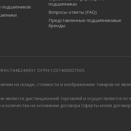
подшипниках
и подшипников
Вопросы-ответы (FAQ)
шипники
Представленные подшипниковые
бренды
" ИНН:7448249931 ОГРН:1237400007305
личии на складе, стоимости и изображениях товаров не явл
 не является дистанционной торговлей и осуществляется по
я и количества на основании договора Оферты и/или догово