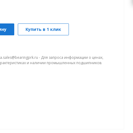
ину
Купить в 1 клик
a.sales@bearingprk.ru - Для запроса информации о ценах,
арактеристиках и наличии промышленных подшипников.