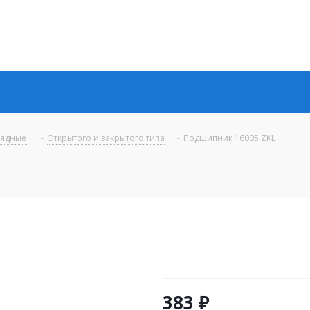
рядные
-
Открытого и закрытого типа
-
Подшипник 16005 ZKL
383
₽