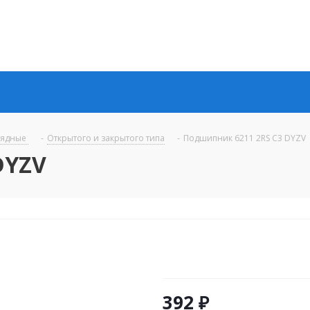
рядные
-
Открытого и закрытого типа
-
Подшипник 6211 2RS C3 DYZV
DYZV
392
₽