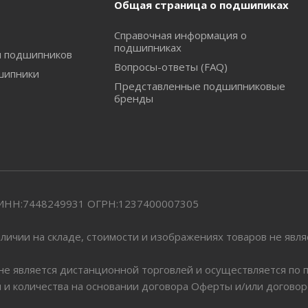
Общая страница о подшипиках
Справочная информация о
подшипниках
и подшипников
Вопросы-ответы (FAQ)
шипники
Представленные подшипниковые
бренды
" ИНН:7448249931 ОГРН:1237400007305
личии на складе, стоимости и изображениях товаров не явл
 не является дистанционной торговлей и осуществляется по
я и количества на основании договора Оферты и/или догово