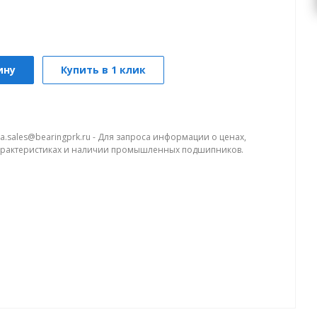
ину
Купить в 1 клик
a.sales@bearingprk.ru - Для запроса информации о ценах,
арактеристиках и наличии промышленных подшипников.