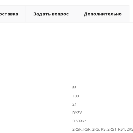
оставка
Задать вопрос
Дополнительно
55
100
21
DYZV
0.609 кг
2RSR, RSR, 2RS, RS, 2RS1, RS1, 2R