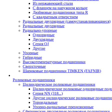
Из нержавеющей стали
С фланцем на наружном кольце
Дюймовые подшипники типа R
С квадратным отверстием
Радиальные двухрядные (самоустанавливающиеся)
Радиальные двухрядные
Радиально-упорные
Однорядные
Двухрядные
Серия QJ
Другие
Упорные
Гибридные
Высокотемпературные подшипники
Сверхточные
Шариковые подшипники TIMKEN (FAFNIR)
Роликовые подшипники
Цилиндрические роликовые подшипники
Цилиндрические роликовые однорядные по
Серия NN (318...)
Другие цилиндрические роликовые подшипн
Тороидальные
Упорно-радиальные прецизионные
Сферические двухрядные роликовые подшипники