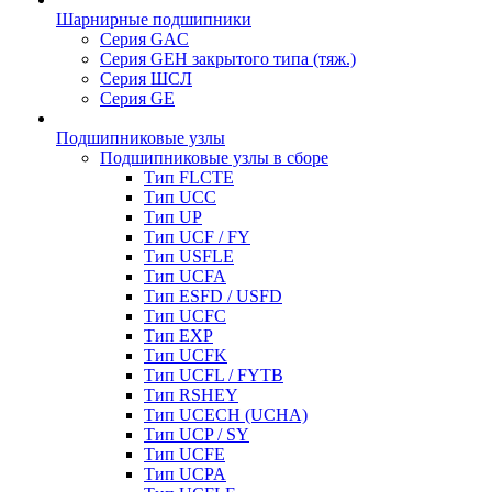
Шарнирные подшипники
Серия GAC
Серия GEH закрытого типа (тяж.)
Серия ШСЛ
Серия GE
Подшипниковые узлы
Подшипниковые узлы в сборе
Тип FLCTE
Тип UCC
Тип UP
Тип UCF / FY
Тип USFLE
Тип UCFA
Тип ESFD / USFD
Тип UCFC
Тип EXP
Тип UCFK
Тип UCFL / FYTB
Тип RSHEY
Тип UCECH (UCHA)
Тип UCP / SY
Тип UCFE
Тип UCPA