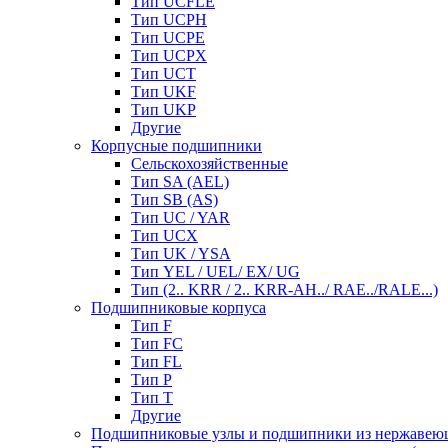
Тип UCFLE
Тип UCPH
Тип UCPE
Тип UCPX
Тип UCT
Тип UKF
Тип UKP
Другие
Корпусные подшипники
Сельскохозяйственные
Тип SA (AEL)
Тип SB (AS)
Тип UC / YAR
Тип UCX
Тип UK / YSA
Тип YEL / UEL/ EX/ UG
Тип (2.. KRR / 2.. KRR-AH../ RAE../RALE...)
Подшипниковые корпуса
Тип F
Тип FC
Тип FL
Тип P
Тип T
Другие
Подшипниковые узлы и подшипники из нержавею