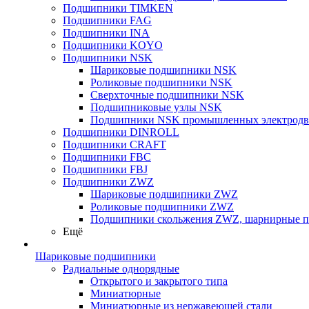
Подшипники TIMKEN
Подшипники FAG
Подшипники INA
Подшипники KOYO
Подшипники NSK
Шариковые подшипники NSK
Роликовые подшипники NSK
Сверхточные подшипники NSK
Подшипниковые узлы NSK
Подшипники NSK промышленных электродв
Подшипники DINROLL
Подшипники CRAFT
Подшипники FBC
Подшипники FBJ
Подшипники ZWZ
Шариковые подшипники ZWZ
Роликовые подшипники ZWZ
Подшипники скольжения ZWZ, шарнирные 
Ещё
Шариковые подшипники
Радиальные однорядные
Открытого и закрытого типа
Миниатюрные
Миниатюрные из нержавеющей стали