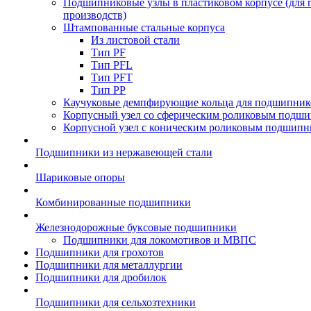
Подшипниковые узлы в пластиковом корпусе (для
производств)
Штампованные стальные корпуса
Из листовой стали
Тип PF
Тип PFL
Тип PFT
Тип PP
Каучуковые демпфирующие кольца для подшипник
Корпусный узел со сферическим роликовым подши
Корпусной узел с коническим роликовым подшипн
Подшипники из нержавеющей стали
Шариковые опоры
Комбинированные подшипники
Железнодорожные буксовые подшипники
Подшипники для локомотивов и МВПС
Подшипники для грохотов
Подшипники для металлургии
Подшипники для дробилок
Подшипники для сельхозтехники