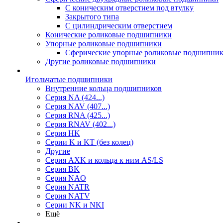
С коническим отверстием под втулку
Закрытого типа
С цилиндрическим отверстием
Конические роликовые подшипники
Упорные роликовые подшипники
Сферические упорные роликовые подшипни
Другие роликовые подшипники
Игольчатые подшипники
Внутренние кольца подшипников
Серия NA (424...)
Серия NAV (407...)
Серия RNA (425...)
Серия RNAV (402...)
Серия HK
Серии K и KT (без колец)
Другие
Серия AXK и кольца к ним AS/LS
Серия BK
Серия NAO
Серия NATR
Серия NATV
Серии NK и NKI
Ещё