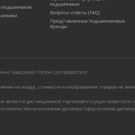
подшипниках
и подшипников
Вопросы-ответы (FAQ)
шипники
Представленные подшипниковые
бренды
" ИНН:7448249931 ОГРН:1237400007305
личии на складе, стоимости и изображениях товаров не явл
 не является дистанционной торговлей и осуществляется по
я и количества на основании договора Оферты и/или догово