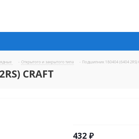
рядные
-
Открытого и закрытого типа
-
Подшипник 180404 (6404 2RS)
2RS) CRAFT
432
₽