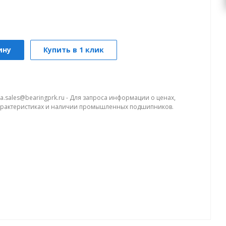
ину
Купить в 1 клик
a.sales@bearingprk.ru - Для запроса информации о ценах,
арактеристиках и наличии промышленных подшипников.