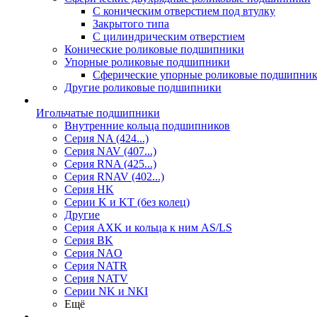
С коническим отверстием под втулку
Закрытого типа
С цилиндрическим отверстием
Конические роликовые подшипники
Упорные роликовые подшипники
Сферические упорные роликовые подшипни
Другие роликовые подшипники
Игольчатые подшипники
Внутренние кольца подшипников
Серия NA (424...)
Серия NAV (407...)
Серия RNA (425...)
Серия RNAV (402...)
Серия HK
Серии K и KT (без колец)
Другие
Серия AXK и кольца к ним AS/LS
Серия BK
Серия NAO
Серия NATR
Серия NATV
Серии NK и NKI
Ещё