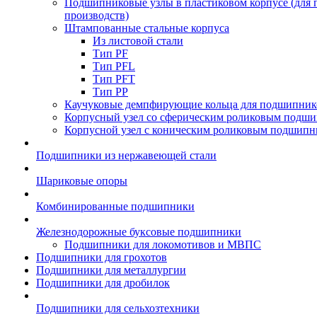
Подшипниковые узлы в пластиковом корпусе (для
производств)
Штампованные стальные корпуса
Из листовой стали
Тип PF
Тип PFL
Тип PFT
Тип PP
Каучуковые демпфирующие кольца для подшипник
Корпусный узел со сферическим роликовым подши
Корпусной узел с коническим роликовым подшипн
Подшипники из нержавеющей стали
Шариковые опоры
Комбинированные подшипники
Железнодорожные буксовые подшипники
Подшипники для локомотивов и МВПС
Подшипники для грохотов
Подшипники для металлургии
Подшипники для дробилок
Подшипники для сельхозтехники