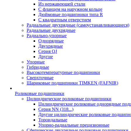
Из нержавеющей стали
С фланцем на наружном кольце
Дюймовые подшипники типа R
С квадратным отверстием
Радиальные двухрядные (самоустанавливающиеся)
Радиальные двухрядные
Радиально-упорные
Однорядные
Двухрядные
Серия QJ
Другие
Упорные
Гибридные
Высокотемпературные подшипники
Сверхточные
Шариковые подшипники TIMKEN (FAFNIR)
Роликовые подшипники
Цилиндрические роликовые подшипники
Цилиндрические роликовые однорядные по
Серия NN (318...)
Другие цилиндрические роликовые подшипн
Тороидальные
Упорно-радиальные прецизионные
Сферические двухрядные роликовые подшипники