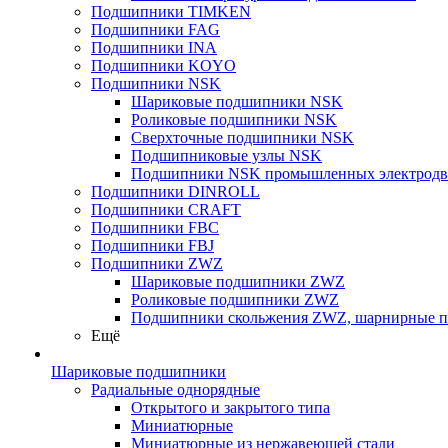
Подшипники TIMKEN
Подшипники FAG
Подшипники INA
Подшипники KOYO
Подшипники NSK
Шариковые подшипники NSK
Роликовые подшипники NSK
Сверхточные подшипники NSK
Подшипниковые узлы NSK
Подшипники NSK промышленных электродв
Подшипники DINROLL
Подшипники CRAFT
Подшипники FBC
Подшипники FBJ
Подшипники ZWZ
Шариковые подшипники ZWZ
Роликовые подшипники ZWZ
Подшипники скольжения ZWZ, шарнирные 
Ещё
Шариковые подшипники
Радиальные однорядные
Открытого и закрытого типа
Миниатюрные
Миниатюрные из нержавеющей стали