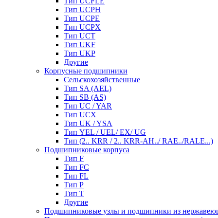
Тип UCFLE
Тип UCPH
Тип UCPE
Тип UCPX
Тип UCT
Тип UKF
Тип UKP
Другие
Корпусные подшипники
Сельскохозяйственные
Тип SA (AEL)
Тип SB (AS)
Тип UC / YAR
Тип UCX
Тип UK / YSA
Тип YEL / UEL/ EX/ UG
Тип (2.. KRR / 2.. KRR-AH../ RAE../RALE...)
Подшипниковые корпуса
Тип F
Тип FC
Тип FL
Тип P
Тип T
Другие
Подшипниковые узлы и подшипники из нержавею