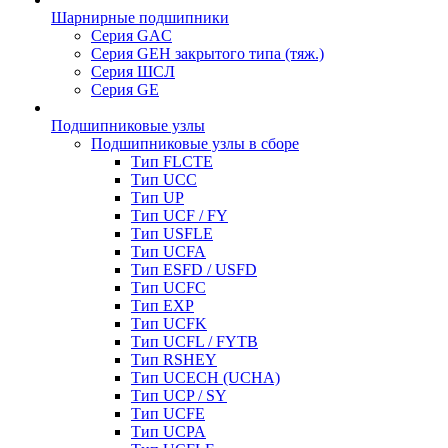
Шарнирные подшипники
Серия GAC
Серия GEH закрытого типа (тяж.)
Серия ШСЛ
Серия GE
Подшипниковые узлы
Подшипниковые узлы в сборе
Тип FLCTE
Тип UCC
Тип UP
Тип UCF / FY
Тип USFLE
Тип UCFA
Тип ESFD / USFD
Тип UCFC
Тип EXP
Тип UCFK
Тип UCFL / FYTB
Тип RSHEY
Тип UCECH (UCHA)
Тип UCP / SY
Тип UCFE
Тип UCPA