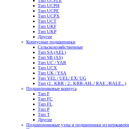
Тип UCFLE
Тип UCPH
Тип UCPE
Тип UCPX
Тип UCT
Тип UKF
Тип UKP
Другие
Корпусные подшипники
Сельскохозяйственные
Тип SA (AEL)
Тип SB (AS)
Тип UC / YAR
Тип UCX
Тип UK / YSA
Тип YEL / UEL/ EX/ UG
Тип (2.. KRR / 2.. KRR-AH../ RAE../RALE...)
Подшипниковые корпуса
Тип F
Тип FC
Тип FL
Тип P
Тип T
Другие
Подшипниковые узлы и подшипники из нержавею