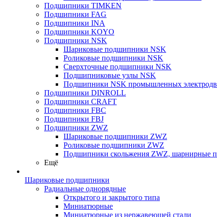
Подшипники TIMKEN
Подшипники FAG
Подшипники INA
Подшипники KOYO
Подшипники NSK
Шариковые подшипники NSK
Роликовые подшипники NSK
Сверхточные подшипники NSK
Подшипниковые узлы NSK
Подшипники NSK промышленных электродв
Подшипники DINROLL
Подшипники CRAFT
Подшипники FBC
Подшипники FBJ
Подшипники ZWZ
Шариковые подшипники ZWZ
Роликовые подшипники ZWZ
Подшипники скольжения ZWZ, шарнирные 
Ещё
Шариковые подшипники
Радиальные однорядные
Открытого и закрытого типа
Миниатюрные
Миниатюрные из нержавеющей стали