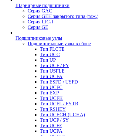
Шарнирные подшипники
Серия GAC
Серия GEH закрытого типа (тяж.)
Серия ШСЛ
Серия GE
Подшипниковые узлы
Подшипниковые узлы в сборе
Тип FLCTE
Тип UCC
Тип UP
Тип UCF / FY
Тип USFLE
Тип UCFA
Тип ESFD / USFD
Тип UCFC
Тип EXP
Тип UCFK
Тип UCFL / FYTB
Тип RSHEY
Тип UCECH (UCHA)
Тип UCP / SY
Тип UCFE
Тип UCPA