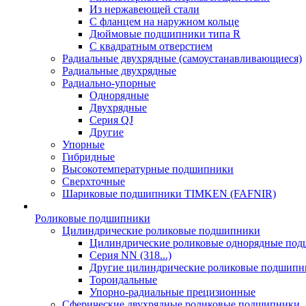
Из нержавеющей стали
С фланцем на наружном кольце
Дюймовые подшипники типа R
С квадратным отверстием
Радиальные двухрядные (самоустанавливающиеся)
Радиальные двухрядные
Радиально-упорные
Однорядные
Двухрядные
Серия QJ
Другие
Упорные
Гибридные
Высокотемпературные подшипники
Сверхточные
Шариковые подшипники TIMKEN (FAFNIR)
Роликовые подшипники
Цилиндрические роликовые подшипники
Цилиндрические роликовые однорядные по
Серия NN (318...)
Другие цилиндрические роликовые подшипн
Тороидальные
Упорно-радиальные прецизионные
Сферические двухрядные роликовые подшипники