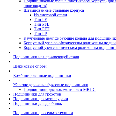
Подшипниковые узлы в пластиковом корпусе (для
производств)
Штампованные стальные корпуса
Из листовой стали
Тип PF
Тип PFL
Тип PFT
Тип PP
Каучуковые демпфирующие кольца для подшипник
Корпусный узел со сферическим роликовым подши
Корпусной узел с коническим роликовым подшипн
Подшипники из нержавеющей стали
Шариковые опоры
Комбинированные подшипники
Железнодорожные буксовые подшипники
Подшипники для локомотивов и МВПС
Подшипники для грохотов
Подшипники для металлургии
Подшипники для дробилок
Подшипники для сельхозтехники