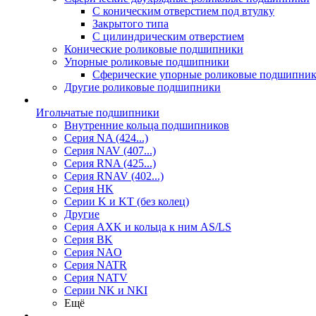
С коническим отверстием под втулку
Закрытого типа
С цилиндрическим отверстием
Конические роликовые подшипники
Упорные роликовые подшипники
Сферические упорные роликовые подшипни
Другие роликовые подшипники
Игольчатые подшипники
Внутренние кольца подшипников
Серия NA (424...)
Серия NAV (407...)
Серия RNA (425...)
Серия RNAV (402...)
Серия HK
Серии K и KT (без колец)
Другие
Серия AXK и кольца к ним AS/LS
Серия BK
Серия NAO
Серия NATR
Серия NATV
Серии NK и NKI
Ещё