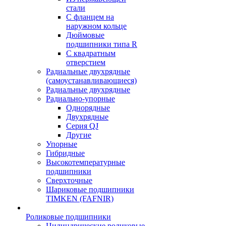
стали
С фланцем на
наружном кольце
Дюймовые
подшипники типа R
С квадратным
отверстием
Радиальные двухрядные
(самоустанавливающиеся)
Радиальные двухрядные
Радиально-упорные
Однорядные
Двухрядные
Серия QJ
Другие
Упорные
Гибридные
Высокотемпературные
подшипники
Сверхточные
Шариковые подшипники
TIMKEN (FAFNIR)
Роликовые подшипники
Цилиндрические роликовые