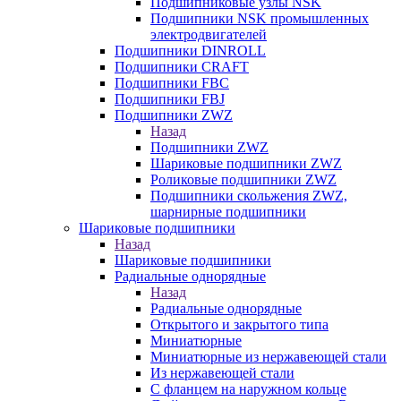
Подшипниковые узлы NSK
Подшипники NSK промышленных
электродвигателей
Подшипники DINROLL
Подшипники CRAFT
Подшипники FBC
Подшипники FBJ
Подшипники ZWZ
Назад
Подшипники ZWZ
Шариковые подшипники ZWZ
Роликовые подшипники ZWZ
Подшипники скольжения ZWZ,
шарнирные подшипники
Шариковые подшипники
Назад
Шариковые подшипники
Радиальные однорядные
Назад
Радиальные однорядные
Открытого и закрытого типа
Миниатюрные
Миниатюрные из нержавеющей стали
Из нержавеющей стали
С фланцем на наружном кольце