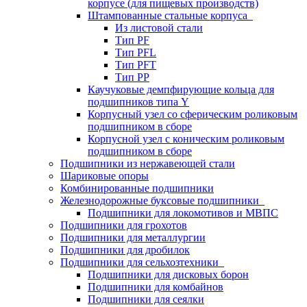
корпусе (для пищевых производств)
Штампованные стальные корпуса
Из листовой стали
Тип PF
Тип PFL
Тип PFT
Тип PP
Каучуковые демпфирующие кольца для
подшипников типа Y
Корпусный узел со сферическим роликовым
подшипником в сборе
Корпусной узел с коническим роликовым
подшипником в сборе
Подшипники из нержавеющей стали
Шариковые опоры
Комбинированные подшипники
Железнодорожные буксовые подшипники
Подшипники для локомотивов и МВПС
Подшипники для грохотов
Подшипники для металлургии
Подшипники для дробилок
Подшипники для сельхозтехники
Подшипники для дисковых борон
Подшипники для комбайнов
Подшипники для сеялки