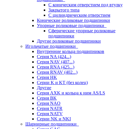
С коническим отверстием под втулку
Закрытого типа
С цилиндрическим отверстием
Конические роликовые подшипники
Упорные роликовые подшипники
Сферические упорные роликовые
подшипники
Другие роликовые подшипники
Игольчатые подшипники
Внутренние кольца подшипников
Серия NA (424...)
Серия NAV (407...)
Серия RNA (425...)
Серия RNAV (402...)
Серия HK
Серии K и KT (без колец)
Другие
Серия AXK и кольца к ним AS/LS
Серия BK
Серия NAO
Серия NATR
Серия NATV
Серии NK и NKI
Шарнирные подшипники