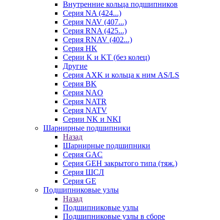
Внутренние кольца подшипников
Серия NA (424...)
Серия NAV (407...)
Серия RNA (425...)
Серия RNAV (402...)
Серия HK
Серии K и KT (без колец)
Другие
Серия AXK и кольца к ним AS/LS
Серия BK
Серия NAO
Серия NATR
Серия NATV
Серии NK и NKI
Шарнирные подшипники
Назад
Шарнирные подшипники
Серия GAC
Серия GEH закрытого типа (тяж.)
Серия ШСЛ
Серия GE
Подшипниковые узлы
Назад
Подшипниковые узлы
Подшипниковые узлы в сборе