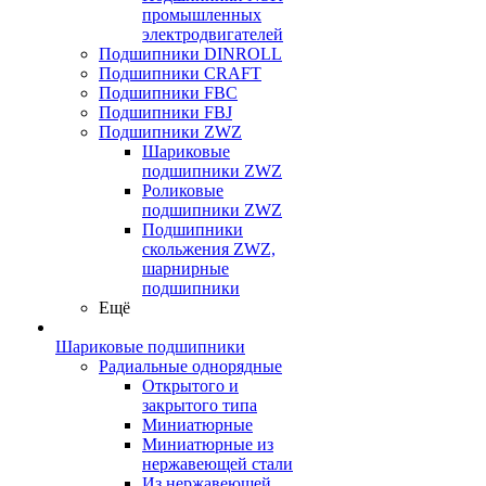
промышленных
электродвигателей
Подшипники DINROLL
Подшипники CRAFT
Подшипники FBC
Подшипники FBJ
Подшипники ZWZ
Шариковые
подшипники ZWZ
Роликовые
подшипники ZWZ
Подшипники
скольжения ZWZ,
шарнирные
подшипники
Ещё
Шариковые подшипники
Радиальные однорядные
Открытого и
закрытого типа
Миниатюрные
Миниатюрные из
нержавеющей стали
Из нержавеющей