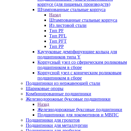
корпусе (для пищевых производств)
Штампованные стальные корпуса
Назад
Штампованные стальные корпуса
Из листовой стали
Тип PF
Тип PFL
Тип PFT
Тип PP
Каучуковые демпфирующие кольца для
подшипников типа Y
Корпусный узел со сферическим роликовым
подшипником в сборе
Корпусной узел с коническим роликовым
подшипником в сборе
Подшипники из нержавеющей стали
Шариковые опоры
Комбинированные подшипники
Железнодорожные буксовые подшипники
Назад
Железнодорожные буксовые подшипники
Подшипники для локомотивов и МВПС
Подшипники для грохотов
Подшипники для металлургии
Подшипники для дробилок