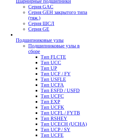
Шарнирные подшипники
Серия GAC
Серия GEH закрытого типа
(тяж.)
Серия ШСЛ
Серия GE
Подшипниковые узлы
Подшипниковые узлы в
сборе
Тип FLCTE
Тип UCC
Тип UP
Тип UCF / FY
Тип USFLE
Тип UCFA
Тип ESFD / USFD
Тип UCFC
Тип EXP
Тип UCFK
Тип UCFL / FYTB
Тип RSHEY
Тип UCECH (UCHA)
Тип UCP / SY
Тип UCFE