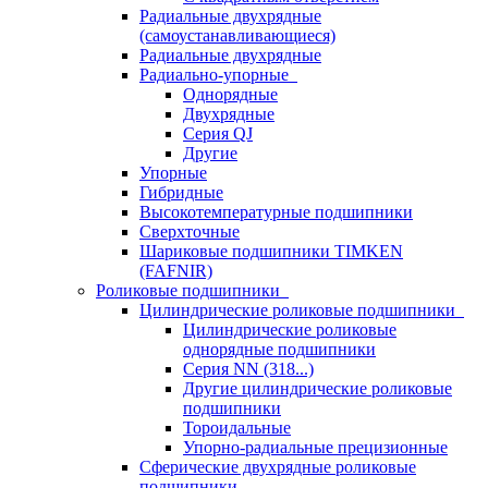
Радиальные двухрядные
(самоустанавливающиеся)
Радиальные двухрядные
Радиально-упорные
Однорядные
Двухрядные
Серия QJ
Другие
Упорные
Гибридные
Высокотемпературные подшипники
Сверхточные
Шариковые подшипники TIMKEN
(FAFNIR)
Роликовые подшипники
Цилиндрические роликовые подшипники
Цилиндрические роликовые
однорядные подшипники
Серия NN (318...)
Другие цилиндрические роликовые
подшипники
Тороидальные
Упорно-радиальные прецизионные
Сферические двухрядные роликовые
подшипники