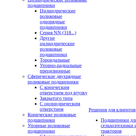
подшипники
Цилиндрические
роликовые
однорядные
подшипники
Серия NN (318...)
Другие
цилиндрические
роликовые
подшипники
Тороидальные
Упорно-радиальные
прецизионные
Сферические двухрядные
роликовые подшипники
С коническим
отверстием под втулку
Закрытого типа
С цилиндрическим
отверстием
Решения для клиентов
Конические роликовые
подшипники
Подшипники дл
Упорные роликовые
сельхозтехники 
подшипники
тракторов