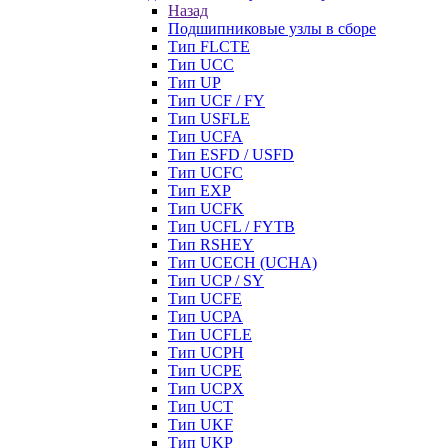
Назад
Подшипниковые узлы в сборе
Тип FLCTE
Тип UCC
Тип UP
Тип UCF / FY
Тип USFLE
Тип UCFA
Тип ESFD / USFD
Тип UCFC
Тип EXP
Тип UCFK
Тип UCFL / FYTB
Тип RSHEY
Тип UCECH (UCHA)
Тип UCP / SY
Тип UCFE
Тип UCPA
Тип UCFLE
Тип UCPH
Тип UCPE
Тип UCPX
Тип UCT
Тип UKF
Тип UKP