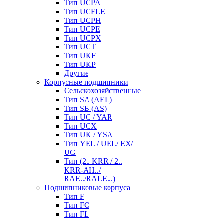
Тип UCPA
Тип UCFLE
Тип UCPH
Тип UCPE
Тип UCPX
Тип UCT
Тип UKF
Тип UKP
Другие
Корпусные подшипники
Сельскохозяйственные
Тип SA (AEL)
Тип SB (AS)
Тип UC / YAR
Тип UCX
Тип UK / YSA
Тип YEL / UEL/ EX/
UG
Тип (2.. KRR / 2..
KRR-AH../
RAE../RALE...)
Подшипниковые корпуса
Тип F
Тип FC
Тип FL