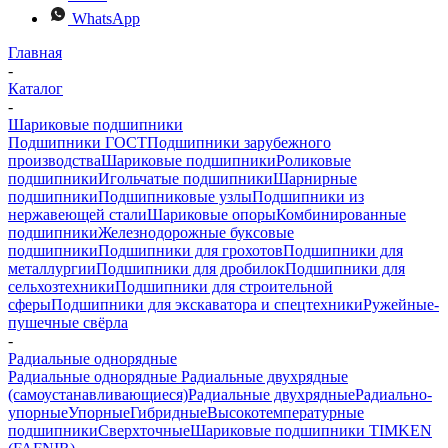
WhatsApp
Главная
-
Каталог
-
Шариковые подшипники
Подшипники ГОСТ
Подшипники зарубежного
производства
Шариковые подшипники
Роликовые
подшипники
Игольчатые подшипники
Шарнирные
подшипники
Подшипниковые узлы
Подшипники из
нержавеющей стали
Шариковые опоры
Комбинированные
подшипники
Железнодорожные буксовые
подшипники
Подшипники для грохотов
Подшипники для
металлургии
Подшипники для дробилок
Подшипники для
сельхозтехники
Подшипники для строительной
сферы
Подшипники для экскаватора и спецтехники
Ружейные-
пушечные свёрла
-
Радиальные однорядные
Радиальные однорядные
Радиальные двухрядные
(самоустанавливающиеся)
Радиальные двухрядные
Радиально-
упорные
Упорные
Гибридные
Высокотемпературные
подшипники
Сверхточные
Шариковые подшипники TIMKEN