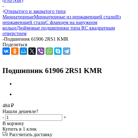
(FAFNIR)
-
Открытого и закрытого типа
Миниатюрные
Миниатюрные из нержавеющей стали
Из
нержавеющей стали
С фланцем на наружном
кольце
Дюймовые подшипники типа R
С квадратным
отверстием
-
Подшипник 61906 2RS1 KMR
Поделиться
Подшипник 61906 2RS1 KMR
484
₽
Нашли дешевле?
-
+
В корзину
Купить в 1 клик
Рассчитать доставку