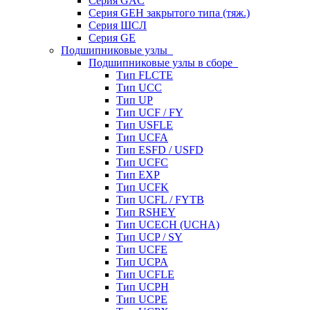
Серия GAC
Серия GEH закрытого типа (тяж.)
Серия ШСЛ
Серия GE
Подшипниковые узлы
Подшипниковые узлы в сборе
Тип FLCTE
Тип UCC
Тип UP
Тип UCF / FY
Тип USFLE
Тип UCFA
Тип ESFD / USFD
Тип UCFC
Тип EXP
Тип UCFK
Тип UCFL / FYTB
Тип RSHEY
Тип UCECH (UCHA)
Тип UCP / SY
Тип UCFE
Тип UCPA
Тип UCFLE
Тип UCPH
Тип UCPE