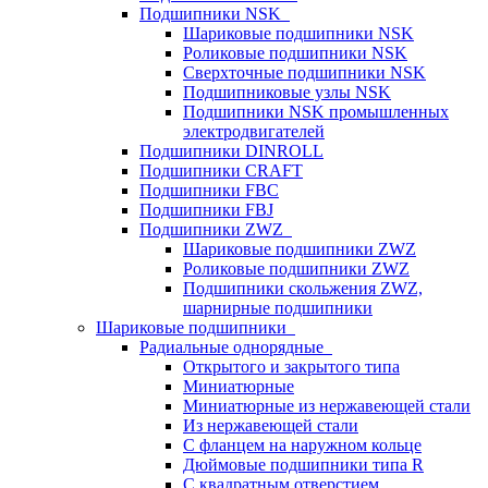
Подшипники NSK
Шариковые подшипники NSK
Роликовые подшипники NSK
Сверхточные подшипники NSK
Подшипниковые узлы NSK
Подшипники NSK промышленных
электродвигателей
Подшипники DINROLL
Подшипники CRAFT
Подшипники FBC
Подшипники FBJ
Подшипники ZWZ
Шариковые подшипники ZWZ
Роликовые подшипники ZWZ
Подшипники скольжения ZWZ,
шарнирные подшипники
Шариковые подшипники
Радиальные однорядные
Открытого и закрытого типа
Миниатюрные
Миниатюрные из нержавеющей стали
Из нержавеющей стали
С фланцем на наружном кольце
Дюймовые подшипники типа R
С квадратным отверстием