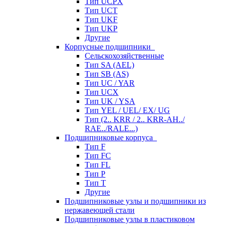
Тип UCPX
Тип UCT
Тип UKF
Тип UKP
Другие
Корпусные подшипники
Сельскохозяйственные
Тип SA (AEL)
Тип SB (AS)
Тип UC / YAR
Тип UCX
Тип UK / YSA
Тип YEL / UEL/ EX/ UG
Тип (2.. KRR / 2.. KRR-AH../
RAE../RALE...)
Подшипниковые корпуса
Тип F
Тип FC
Тип FL
Тип P
Тип T
Другие
Подшипниковые узлы и подшипники из
нержавеющей стали
Подшипниковые узлы в пластиковом