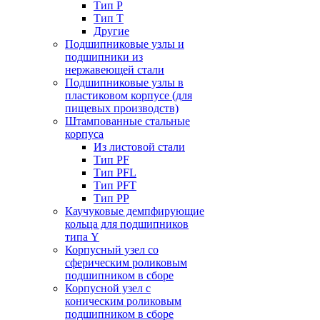
Тип P
Тип T
Другие
Подшипниковые узлы и
подшипники из
нержавеющей стали
Подшипниковые узлы в
пластиковом корпусе (для
пищевых производств)
Штампованные стальные
корпуса
Из листовой стали
Тип PF
Тип PFL
Тип PFT
Тип PP
Каучуковые демпфирующие
кольца для подшипников
типа Y
Корпусный узел со
сферическим роликовым
подшипником в сборе
Корпусной узел с
коническим роликовым
подшипником в сборе