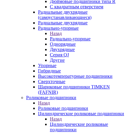
Дюймовые подшипники типа R
С квадратным отверстием
Радиальные двухрядные
(самоустанавливающиеся)
Радиальные двухрядные
Радиально-упорные
Назад
Радиально-упорные
Однорядные
Двухрядные
Серия QJ
Другие
Упорные
Гибридные
Высокотемпературные подшипники
Сверхточные
Шариковые подшипники TIMKEN
(FAFNIR)
Роликовые подшипники
Назад
Роликовые подшипники
Цилиндрические роликовые подшипники
Назад
Цилиндрические роликовые
подшипники