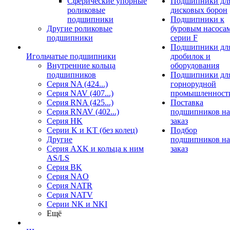
Сферические упорные
Подшипники дл
роликовые
дисковых борон
подшипники
Подшипники к
Другие роликовые
буровым насоса
подшипники
серии F
Подшипники дл
Игольчатые подшипники
дробилок и
Внутренние кольца
оборудования
подшипников
Подшипники дл
Серия NA (424...)
горнорудной
Серия NAV (407...)
промышленност
Серия RNA (425...)
Поставка
Серия RNAV (402...)
подшипников на
Серия HK
заказ
Серии K и KT (без колец)
Подбор
Другие
подшипников на
Серия AXK и кольца к ним
заказ
AS/LS
Серия BK
Серия NAO
Серия NATR
Серия NATV
Серии NK и NKI
Ещё