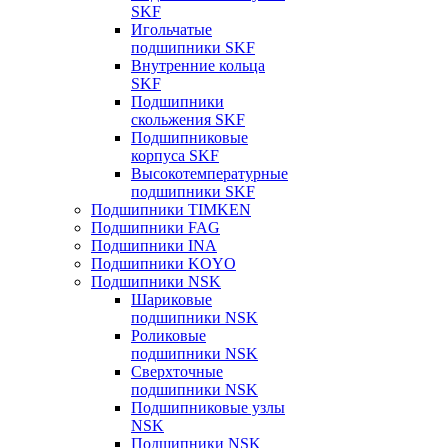
SKF
Игольчатые
подшипники SKF
Внутренние кольца
SKF
Подшипники
скольжения SKF
Подшипниковые
корпуса SKF
Высокотемпературные
подшипники SKF
Подшипники TIMKEN
Подшипники FAG
Подшипники INA
Подшипники KOYO
Подшипники NSK
Шариковые
подшипники NSK
Роликовые
подшипники NSK
Сверхточные
подшипники NSK
Подшипниковые узлы
NSK
Подшипники NSK