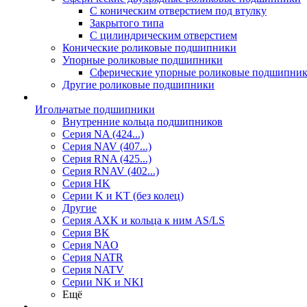
С коническим отверстием под втулку
Закрытого типа
С цилиндрическим отверстием
Конические роликовые подшипники
Упорные роликовые подшипники
Сферические упорные роликовые подшипни
Другие роликовые подшипники
Игольчатые подшипники
Внутренние кольца подшипников
Серия NA (424...)
Серия NAV (407...)
Серия RNA (425...)
Серия RNAV (402...)
Серия HK
Серии K и KT (без колец)
Другие
Серия AXK и кольца к ним AS/LS
Серия BK
Серия NAO
Серия NATR
Серия NATV
Серии NK и NKI
Ещё