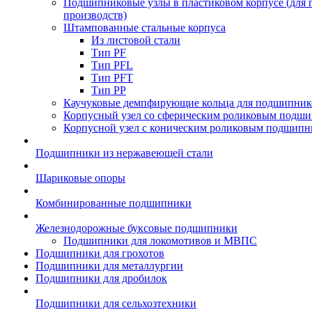
Подшипниковые узлы в пластиковом корпусе (для
производств)
Штампованные стальные корпуса
Из листовой стали
Тип PF
Тип PFL
Тип PFT
Тип PP
Каучуковые демпфирующие кольца для подшипник
Корпусный узел со сферическим роликовым подши
Корпусной узел с коническим роликовым подшипн
Подшипники из нержавеющей стали
Шариковые опоры
Комбинированные подшипники
Железнодорожные буксовые подшипники
Подшипники для локомотивов и МВПС
Подшипники для грохотов
Подшипники для металлургии
Подшипники для дробилок
Подшипники для сельхозтехники