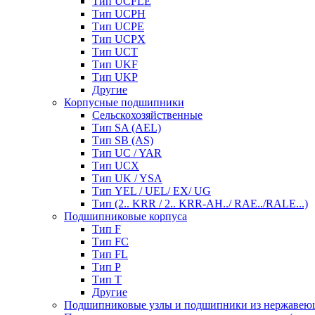
Тип UCFLE
Тип UCPH
Тип UCPE
Тип UCPX
Тип UCT
Тип UKF
Тип UKP
Другие
Корпусные подшипники
Сельскохозяйственные
Тип SA (AEL)
Тип SB (AS)
Тип UC / YAR
Тип UCX
Тип UK / YSA
Тип YEL / UEL/ EX/ UG
Тип (2.. KRR / 2.. KRR-AH../ RAE../RALE...)
Подшипниковые корпуса
Тип F
Тип FC
Тип FL
Тип P
Тип T
Другие
Подшипниковые узлы и подшипники из нержавею