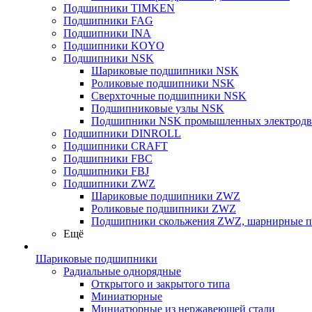
Подшипники TIMKEN
Подшипники FAG
Подшипники INA
Подшипники KOYO
Подшипники NSK
Шариковые подшипники NSK
Роликовые подшипники NSK
Сверхточные подшипники NSK
Подшипниковые узлы NSK
Подшипники NSK промышленных электродв
Подшипники DINROLL
Подшипники CRAFT
Подшипники FBC
Подшипники FBJ
Подшипники ZWZ
Шариковые подшипники ZWZ
Роликовые подшипники ZWZ
Подшипники скольжения ZWZ, шарнирные 
Ещё
Шариковые подшипники
Радиальные однорядные
Открытого и закрытого типа
Миниатюрные
Миниатюрные из нержавеющей стали