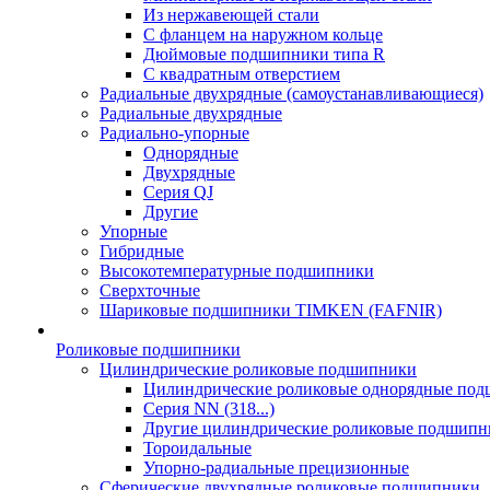
Из нержавеющей стали
С фланцем на наружном кольце
Дюймовые подшипники типа R
С квадратным отверстием
Радиальные двухрядные (самоустанавливающиеся)
Радиальные двухрядные
Радиально-упорные
Однорядные
Двухрядные
Серия QJ
Другие
Упорные
Гибридные
Высокотемпературные подшипники
Сверхточные
Шариковые подшипники TIMKEN (FAFNIR)
Роликовые подшипники
Цилиндрические роликовые подшипники
Цилиндрические роликовые однорядные по
Серия NN (318...)
Другие цилиндрические роликовые подшипн
Тороидальные
Упорно-радиальные прецизионные
Сферические двухрядные роликовые подшипники