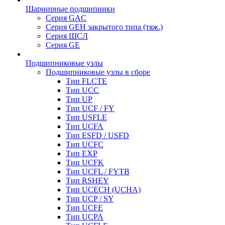
Шарнирные подшипники
Серия GAC
Серия GEH закрытого типа (тяж.)
Серия ШСЛ
Серия GE
Подшипниковые узлы
Подшипниковые узлы в сборе
Тип FLCTE
Тип UCC
Тип UP
Тип UCF / FY
Тип USFLE
Тип UCFA
Тип ESFD / USFD
Тип UCFC
Тип EXP
Тип UCFK
Тип UCFL / FYTB
Тип RSHEY
Тип UCECH (UCHA)
Тип UCP / SY
Тип UCFE
Тип UCPA