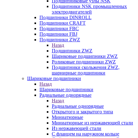
Подшипниковые узлы NSK
Подшипники NSK промышленных
электродвигателей
Подшипники DINROLL
Подшипники CRAFT
Подшипники FBC
Подшипники FBJ
Подшипники ZWZ
Назад
Подшипники ZWZ
Шариковые подшипники ZWZ
Роликовые подшипники ZWZ
Подшипники скольжения ZWZ,
шарнирные подшипники
Шариковые подшипники
Назад
Шариковые подшипники
Радиальные однорядные
Назад
Радиальные однорядные
Открытого и закрытого типа
Миниатюрные
Миниатюрные из нержавеющей стали
Из нержавеющей стали
С фланцем на наружном кольце