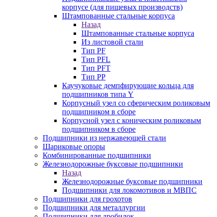
корпусе (для пищевых производств)
Штампованные стальные корпуса
Назад
Штампованные стальные корпуса
Из листовой стали
Тип PF
Тип PFL
Тип PFT
Тип PP
Каучуковые демпфирующие кольца для
подшипников типа Y
Корпусный узел со сферическим роликовым
подшипником в сборе
Корпусной узел с коническим роликовым
подшипником в сборе
Подшипники из нержавеющей стали
Шариковые опоры
Комбинированные подшипники
Железнодорожные буксовые подшипники
Назад
Железнодорожные буксовые подшипники
Подшипники для локомотивов и МВПС
Подшипники для грохотов
Подшипники для металлургии
Подшипники для дробилок