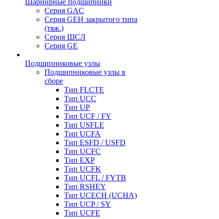
Шарнирные подшипники
Серия GAC
Серия GEH закрытого типа
(тяж.)
Серия ШСЛ
Серия GE
Подшипниковые узлы
Подшипниковые узлы в
сборе
Тип FLCTE
Тип UCC
Тип UP
Тип UCF / FY
Тип USFLE
Тип UCFA
Тип ESFD / USFD
Тип UCFC
Тип EXP
Тип UCFK
Тип UCFL / FYTB
Тип RSHEY
Тип UCECH (UCHA)
Тип UCP / SY
Тип UCFE