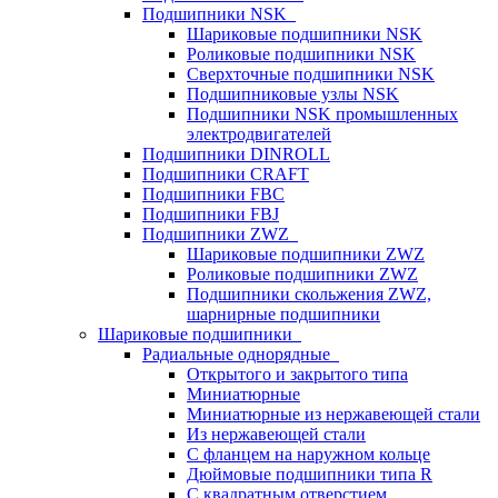
Подшипники NSK
Шариковые подшипники NSK
Роликовые подшипники NSK
Сверхточные подшипники NSK
Подшипниковые узлы NSK
Подшипники NSK промышленных
электродвигателей
Подшипники DINROLL
Подшипники CRAFT
Подшипники FBC
Подшипники FBJ
Подшипники ZWZ
Шариковые подшипники ZWZ
Роликовые подшипники ZWZ
Подшипники скольжения ZWZ,
шарнирные подшипники
Шариковые подшипники
Радиальные однорядные
Открытого и закрытого типа
Миниатюрные
Миниатюрные из нержавеющей стали
Из нержавеющей стали
С фланцем на наружном кольце
Дюймовые подшипники типа R
С квадратным отверстием