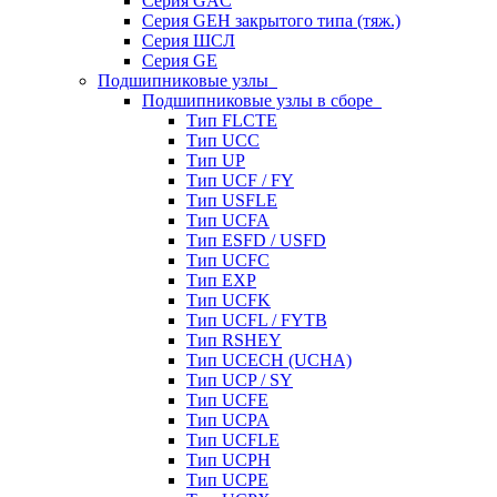
Серия GAC
Серия GEH закрытого типа (тяж.)
Серия ШСЛ
Серия GE
Подшипниковые узлы
Подшипниковые узлы в сборе
Тип FLCTE
Тип UCC
Тип UP
Тип UCF / FY
Тип USFLE
Тип UCFA
Тип ESFD / USFD
Тип UCFC
Тип EXP
Тип UCFK
Тип UCFL / FYTB
Тип RSHEY
Тип UCECH (UCHA)
Тип UCP / SY
Тип UCFE
Тип UCPA
Тип UCFLE
Тип UCPH
Тип UCPE