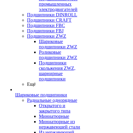
промышленных
электродвигателей
Подшипники DINROLL
Подшипники CRAFT
Подшипники FBC
Подшипники FBJ
Подшипники ZWZ
Шариковые
подшипники ZWZ
Роликовые
подшипники ZWZ
Подшипники
скольжения ZWZ,
шарнирные
подшипники
Ещё
Шариковые подшипники
Радиальные однорядные
Открытого и
закрытого типа
Миниатюрные
Миниатюрные из
нержавеющей стали
Из нержавеющей