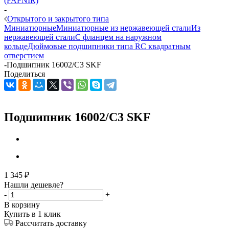
(FAFNIR)
-
Открытого и закрытого типа
Миниатюрные
Миниатюрные из нержавеющей стали
Из
нержавеющей стали
С фланцем на наружном
кольце
Дюймовые подшипники типа R
С квадратным
отверстием
-
Подшипник 16002/C3 SKF
Поделиться
Подшипник 16002/C3 SKF
1 345
₽
Нашли дешевле?
-
+
В корзину
Купить в 1 клик
Рассчитать доставку