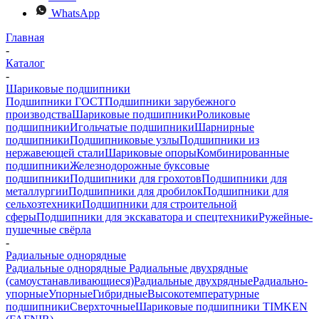
WhatsApp
Главная
-
Каталог
-
Шариковые подшипники
Подшипники ГОСТ
Подшипники зарубежного
производства
Шариковые подшипники
Роликовые
подшипники
Игольчатые подшипники
Шарнирные
подшипники
Подшипниковые узлы
Подшипники из
нержавеющей стали
Шариковые опоры
Комбинированные
подшипники
Железнодорожные буксовые
подшипники
Подшипники для грохотов
Подшипники для
металлургии
Подшипники для дробилок
Подшипники для
сельхозтехники
Подшипники для строительной
сферы
Подшипники для экскаватора и спецтехники
Ружейные-
пушечные свёрла
-
Радиальные однорядные
Радиальные однорядные
Радиальные двухрядные
(самоустанавливающиеся)
Радиальные двухрядные
Радиально-
упорные
Упорные
Гибридные
Высокотемпературные
подшипники
Сверхточные
Шариковые подшипники TIMKEN