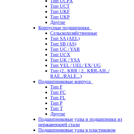
Тип UCPX
Тип UCT
Тип UKF
Тип UKP
Другие
Корпусные подшипники
Сельскохозяйственные
Тип SA (AEL)
Тип SB (AS)
Тип UC / YAR
Тип UCX
Тип UK / YSA
Тип YEL / UEL/ EX/ UG
Тип (2.. KRR / 2.. KRR-AH../
RAE../RALE...)
Подшипниковые корпуса
Тип F
Тип FC
Тип FL
Тип P
Тип T
Другие
Подшипниковые узлы и подшипники из
нержавеющей стали
Подшипниковые узлы в пластиковом