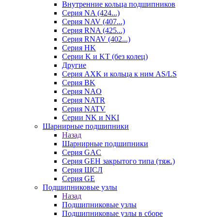
Внутренние кольца подшипников
Серия NA (424...)
Серия NAV (407...)
Серия RNA (425...)
Серия RNAV (402...)
Серия HK
Серии K и KT (без колец)
Другие
Серия AXK и кольца к ним AS/LS
Серия BK
Серия NAO
Серия NATR
Серия NATV
Серии NK и NKI
Шарнирные подшипники
Назад
Шарнирные подшипники
Серия GAC
Серия GEH закрытого типа (тяж.)
Серия ШСЛ
Серия GE
Подшипниковые узлы
Назад
Подшипниковые узлы
Подшипниковые узлы в сборе