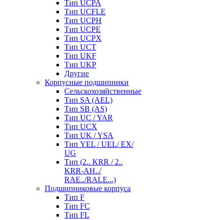
Тип UCPA
Тип UCFLE
Тип UCPH
Тип UCPE
Тип UCPX
Тип UCT
Тип UKF
Тип UKP
Другие
Корпусные подшипники
Сельскохозяйственные
Тип SA (AEL)
Тип SB (AS)
Тип UC / YAR
Тип UCX
Тип UK / YSA
Тип YEL / UEL/ EX/
UG
Тип (2.. KRR / 2..
KRR-AH../
RAE../RALE...)
Подшипниковые корпуса
Тип F
Тип FC
Тип FL