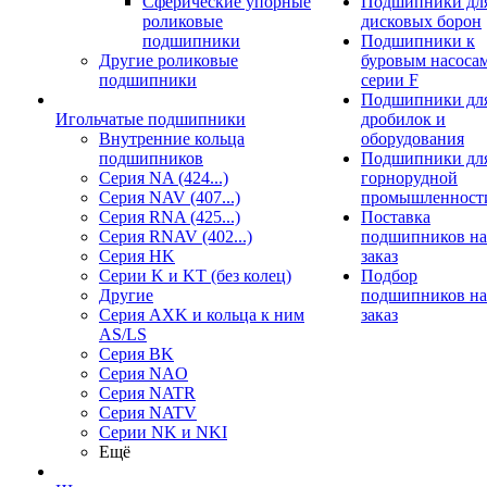
Сферические упорные
Подшипники дл
роликовые
дисковых борон
подшипники
Подшипники к
Другие роликовые
буровым насоса
подшипники
серии F
Подшипники дл
Игольчатые подшипники
дробилок и
Внутренние кольца
оборудования
подшипников
Подшипники дл
Серия NA (424...)
горнорудной
Серия NAV (407...)
промышленност
Серия RNA (425...)
Поставка
Серия RNAV (402...)
подшипников на
Серия HK
заказ
Серии K и KT (без колец)
Подбор
Другие
подшипников на
Серия AXK и кольца к ним
заказ
AS/LS
Серия BK
Серия NAO
Серия NATR
Серия NATV
Серии NK и NKI
Ещё