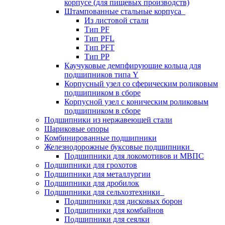
корпусе (для пищевых производств)
Штампованные стальные корпуса
Из листовой стали
Тип PF
Тип PFL
Тип PFT
Тип PP
Каучуковые демпфирующие кольца для
подшипников типа Y
Корпусный узел со сферическим роликовым
подшипником в сборе
Корпусной узел с коническим роликовым
подшипником в сборе
Подшипники из нержавеющей стали
Шариковые опоры
Комбинированные подшипники
Железнодорожные буксовые подшипники
Подшипники для локомотивов и МВПС
Подшипники для грохотов
Подшипники для металлургии
Подшипники для дробилок
Подшипники для сельхозтехники
Подшипники для дисковых борон
Подшипники для комбайнов
Подшипники для сеялки