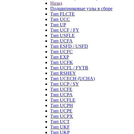
Назад
Подшипниковые узлы в сборе
Тип FLCTE
Тип UCC
Тип UP
Тип UCF / FY
Тип USFLE
Тип UCFA
Тип ESFD / USFD
Тип UCFC
Тип EXP
Тип UCFK
Тип UCFL / FYTB
Тип RSHEY
Тип UCECH (UCHA)
Тип UCP / SY
Тип UCFE
Тип UCPA
Тип UCFLE
Тип UCPH
Тип UCPE
Тип UCPX
Тип UCT
Тип UKF
Тип UKP