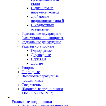
стали
С фланцем на
наружном кольце
Дюймовые
подшипники типа R
С квадратным
отверстием
Радиальные двухрядные
(самоустанавливающиеся)
Радиальные двухрядные
Радиально-упорные
Однорядные
Двухрядные
Серия QJ
Другие
Упорные
Гибридные
Высокотемпературные
подшипники
Сверхточные
Шариковые подшипники
TIMKEN (FAFNIR)
Роликовые подшипники
Цилиндрические роликовые