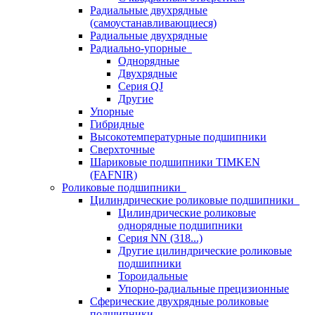
Радиальные двухрядные
(самоустанавливающиеся)
Радиальные двухрядные
Радиально-упорные
Однорядные
Двухрядные
Серия QJ
Другие
Упорные
Гибридные
Высокотемпературные подшипники
Сверхточные
Шариковые подшипники TIMKEN
(FAFNIR)
Роликовые подшипники
Цилиндрические роликовые подшипники
Цилиндрические роликовые
однорядные подшипники
Серия NN (318...)
Другие цилиндрические роликовые
подшипники
Тороидальные
Упорно-радиальные прецизионные
Сферические двухрядные роликовые
подшипники