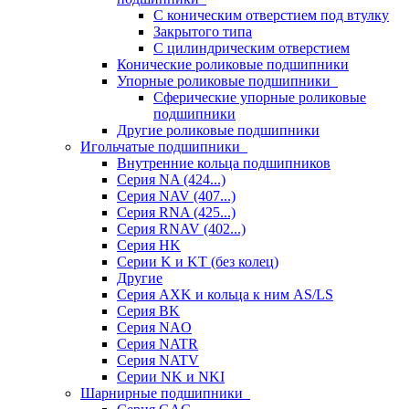
С коническим отверстием под втулку
Закрытого типа
С цилиндрическим отверстием
Конические роликовые подшипники
Упорные роликовые подшипники
Сферические упорные роликовые
подшипники
Другие роликовые подшипники
Игольчатые подшипники
Внутренние кольца подшипников
Серия NA (424...)
Серия NAV (407...)
Серия RNA (425...)
Серия RNAV (402...)
Серия HK
Серии K и KT (без колец)
Другие
Серия AXK и кольца к ним AS/LS
Серия BK
Серия NAO
Серия NATR
Серия NATV
Серии NK и NKI
Шарнирные подшипники