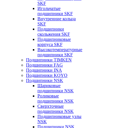
SKF
Игольчатые
подшипники SKF
Внутренние кольца
SKF
Подшипники
скольжения SKF
Подшипниковые
корпуса SKF
Высокотемпературные
подшипники SKF
Подшипники TIMKEN
Подшипники FAG
Подшипники INA
Подшипники KOYO
Подшипники NSK
Шариковые
подшипники NSK
Роликовые
подшипники NSK
Сверхточные
подшипники NSK
Подшипниковые узлы
NSK
Подшипники NSK