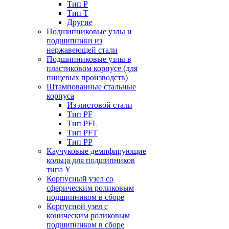
Тип P
Тип T
Другие
Подшипниковые узлы и
подшипники из
нержавеющей стали
Подшипниковые узлы в
пластиковом корпусе (для
пищевых производств)
Штампованные стальные
корпуса
Из листовой стали
Тип PF
Тип PFL
Тип PFT
Тип PP
Каучуковые демпфирующие
кольца для подшипников
типа Y
Корпусный узел со
сферическим роликовым
подшипником в сборе
Корпусной узел с
коническим роликовым
подшипником в сборе