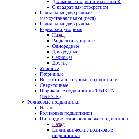
Дюймовые подшипники типа R
С квадратным отверстием
Радиальные двухрядные
(самоустанавливающиеся)
Радиальные двухрядные
Радиально-упорные
Назад
Радиально-упорные
Однорядные
Двухрядные
Серия QJ
Другие
Упорные
Гибридные
Высокотемпературные подшипники
Сверхточные
Шариковые подшипники TIMKEN
(FAFNIR)
Роликовые подшипники
Назад
Роликовые подшипники
Цилиндрические роликовые подшипники
Назад
Цилиндрические роликовые
подшипники