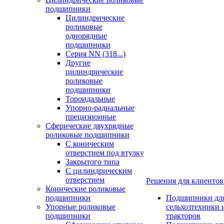
подшипники
Цилиндрические
роликовые
однорядные
подшипники
Серия NN (318...)
Другие
цилиндрические
роликовые
подшипники
Тороидальные
Упорно-радиальные
прецизионные
Сферические двухрядные
роликовые подшипники
С коническим
отверстием под втулку
Закрытого типа
С цилиндрическим
отверстием
Решения для клиентов
Конические роликовые
подшипники
Подшипники дл
Упорные роликовые
сельхозтехники 
подшипники
тракторов