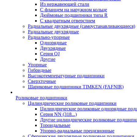
Из нержавеющей стали
С фланцем на наружном кольце
Дюймовые подшипники типа R
С квадратным отверстием
Радиальные двухрядные (самоустанавливающиеся)
Радиальные двухрядные
Радиально-упорные
Однорядные
Двухрядные
Серия QJ
Другие
Упорные
Гибридные
Высокотемпературные подшипники
Сверхточные
Шариковые подшипники TIMKEN (FAFNIR)
Роликовые подшипники
Цилиндрические роликовые подшипники
Цилиндрические роликовые однорядные по
Серия NN (318...)
Другие цилиндрические роликовые подшипн
Тороидальные
Упорно-радиальные прецизионные
Сферические двухрядные роликовые подшипники