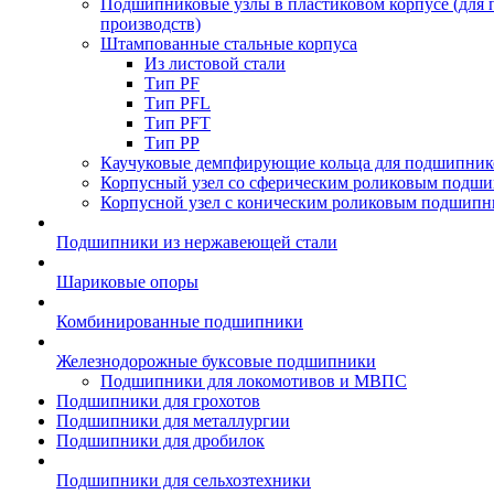
Подшипниковые узлы в пластиковом корпусе (для
производств)
Штампованные стальные корпуса
Из листовой стали
Тип PF
Тип PFL
Тип PFT
Тип PP
Каучуковые демпфирующие кольца для подшипник
Корпусный узел со сферическим роликовым подши
Корпусной узел с коническим роликовым подшипн
Подшипники из нержавеющей стали
Шариковые опоры
Комбинированные подшипники
Железнодорожные буксовые подшипники
Подшипники для локомотивов и МВПС
Подшипники для грохотов
Подшипники для металлургии
Подшипники для дробилок
Подшипники для сельхозтехники