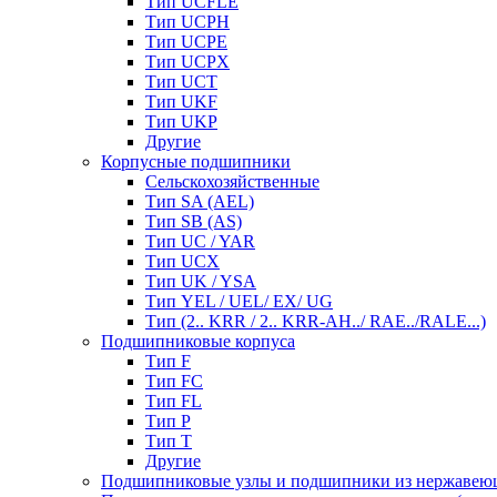
Тип UCFLE
Тип UCPH
Тип UCPE
Тип UCPX
Тип UCT
Тип UKF
Тип UKP
Другие
Корпусные подшипники
Сельскохозяйственные
Тип SA (AEL)
Тип SB (AS)
Тип UC / YAR
Тип UCX
Тип UK / YSA
Тип YEL / UEL/ EX/ UG
Тип (2.. KRR / 2.. KRR-AH../ RAE../RALE...)
Подшипниковые корпуса
Тип F
Тип FC
Тип FL
Тип P
Тип T
Другие
Подшипниковые узлы и подшипники из нержавею