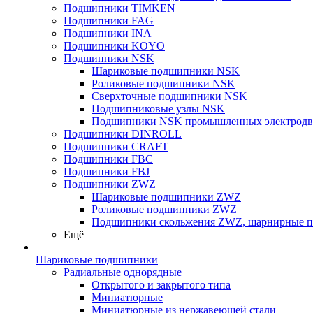
Подшипники TIMKEN
Подшипники FAG
Подшипники INA
Подшипники KOYO
Подшипники NSK
Шариковые подшипники NSK
Роликовые подшипники NSK
Сверхточные подшипники NSK
Подшипниковые узлы NSK
Подшипники NSK промышленных электродв
Подшипники DINROLL
Подшипники CRAFT
Подшипники FBC
Подшипники FBJ
Подшипники ZWZ
Шариковые подшипники ZWZ
Роликовые подшипники ZWZ
Подшипники скольжения ZWZ, шарнирные 
Ещё
Шариковые подшипники
Радиальные однорядные
Открытого и закрытого типа
Миниатюрные
Миниатюрные из нержавеющей стали