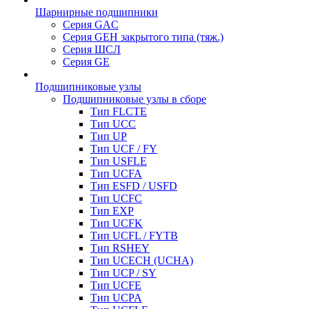
Шарнирные подшипники
Серия GAC
Серия GEH закрытого типа (тяж.)
Серия ШСЛ
Серия GE
Подшипниковые узлы
Подшипниковые узлы в сборе
Тип FLCTE
Тип UCC
Тип UP
Тип UCF / FY
Тип USFLE
Тип UCFA
Тип ESFD / USFD
Тип UCFC
Тип EXP
Тип UCFK
Тип UCFL / FYTB
Тип RSHEY
Тип UCECH (UCHA)
Тип UCP / SY
Тип UCFE
Тип UCPA