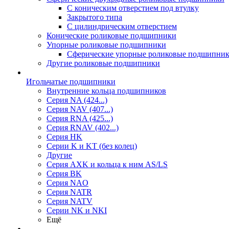
С коническим отверстием под втулку
Закрытого типа
С цилиндрическим отверстием
Конические роликовые подшипники
Упорные роликовые подшипники
Сферические упорные роликовые подшипни
Другие роликовые подшипники
Игольчатые подшипники
Внутренние кольца подшипников
Серия NA (424...)
Серия NAV (407...)
Серия RNA (425...)
Серия RNAV (402...)
Серия HK
Серии K и KT (без колец)
Другие
Серия AXK и кольца к ним AS/LS
Серия BK
Серия NAO
Серия NATR
Серия NATV
Серии NK и NKI
Ещё