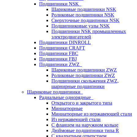
Подшипники NSK
Шариковые подшипники NSK
Роликовые подшипники NSK
Сверхточные подшипники NSK
Подшипниковые узлы NSK
Подшипники NSK промышленных
электродвигателей
Подшипники DINROLL
Подшипники CRAFT
Подшипники FBC
Подшипники FBJ
Подшипники ZWZ
Шариковые подшипники ZWZ
Роликовые подшипники ZWZ
Подшипники скольжения ZWZ,
шарнирные подшипники
Шариковые подшипники
Радиальные однорядные
Открытого и закрытого типа
Миниатюрные
Миниатюрные из нержавеющей стали
Из нержавеющей стали
С фланцем на наружном кольце
Дюймовые подшипники типа R
С квадратным отверстием