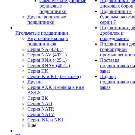
Сферические упорные
Подшипники дл
роликовые
дисковых борон
подшипники
Подшипники к
Другие роликовые
буровым насоса
подшипники
серии F
Подшипники дл
Игольчатые подшипники
дробилок и
Внутренние кольца
оборудования
подшипников
Подшипники дл
Серия NA (424...)
горнорудной
Серия NAV (407...)
промышленност
Серия RNA (425...)
Поставка
Серия RNAV (402...)
подшипников на
Серия HK
заказ
Серии K и KT (без колец)
Подбор
Другие
подшипников на
Серия AXK и кольца к ним
заказ
AS/LS
Серия BK
Серия NAO
Серия NATR
Серия NATV
Серии NK и NKI
Ещё