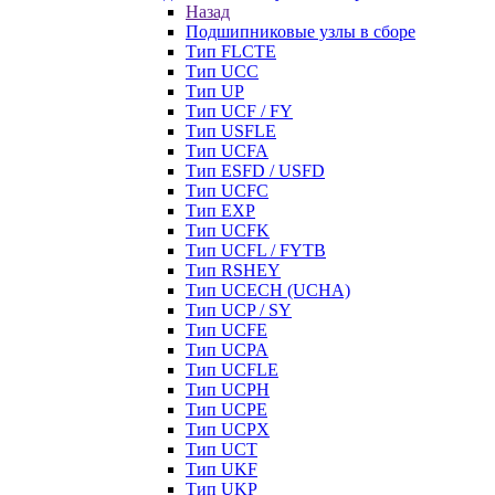
Назад
Подшипниковые узлы в сборе
Тип FLCTE
Тип UCC
Тип UP
Тип UCF / FY
Тип USFLE
Тип UCFA
Тип ESFD / USFD
Тип UCFC
Тип EXP
Тип UCFK
Тип UCFL / FYTB
Тип RSHEY
Тип UCECH (UCHA)
Тип UCP / SY
Тип UCFE
Тип UCPA
Тип UCFLE
Тип UCPH
Тип UCPE
Тип UCPX
Тип UCT
Тип UKF
Тип UKP