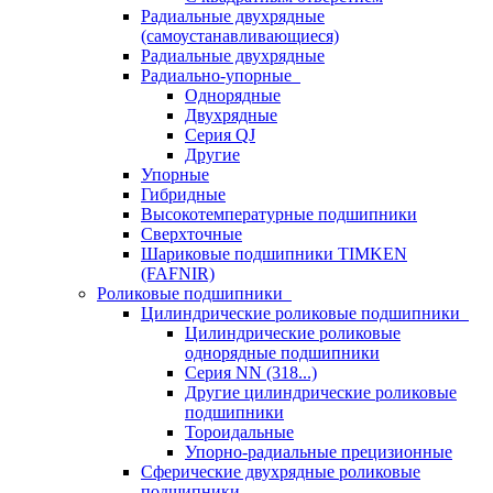
Радиальные двухрядные
(самоустанавливающиеся)
Радиальные двухрядные
Радиально-упорные
Однорядные
Двухрядные
Серия QJ
Другие
Упорные
Гибридные
Высокотемпературные подшипники
Сверхточные
Шариковые подшипники TIMKEN
(FAFNIR)
Роликовые подшипники
Цилиндрические роликовые подшипники
Цилиндрические роликовые
однорядные подшипники
Серия NN (318...)
Другие цилиндрические роликовые
подшипники
Тороидальные
Упорно-радиальные прецизионные
Сферические двухрядные роликовые
подшипники