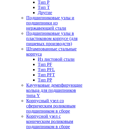
Тип P
Тип T
Другие
Подшипниковые узлы и
подшипники из
нержавеющей стали
Подшипниковые узлы в
пластиковом корпусе (для
пищевых производств)
Штампованные стальные
корпуса
Из листовой стали
Тип PF
Тип PFL
Тип PFT
Тип PP
Каучуковые демпфирующие
кольца для подшипников
типа Y
Корпусный узел со
сферическим роликовым
подшипником в сборе
Корпусной узел с
коническим роликовым
подшипником в сборе