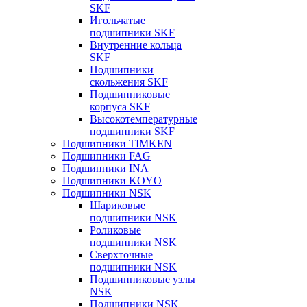
SKF
Игольчатые
подшипники SKF
Внутренние кольца
SKF
Подшипники
скольжения SKF
Подшипниковые
корпуса SKF
Высокотемпературные
подшипники SKF
Подшипники TIMKEN
Подшипники FAG
Подшипники INA
Подшипники KOYO
Подшипники NSK
Шариковые
подшипники NSK
Роликовые
подшипники NSK
Сверхточные
подшипники NSK
Подшипниковые узлы
NSK
Подшипники NSK