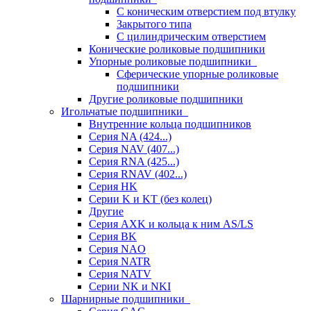
С коническим отверстием под втулку
Закрытого типа
С цилиндрическим отверстием
Конические роликовые подшипники
Упорные роликовые подшипники
Сферические упорные роликовые
подшипники
Другие роликовые подшипники
Игольчатые подшипники
Внутренние кольца подшипников
Серия NA (424...)
Серия NAV (407...)
Серия RNA (425...)
Серия RNAV (402...)
Серия HK
Серии K и KT (без колец)
Другие
Серия AXK и кольца к ним AS/LS
Серия BK
Серия NAO
Серия NATR
Серия NATV
Серии NK и NKI
Шарнирные подшипники