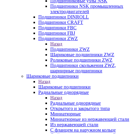
Подшипниковые узлы NSK
Подшипники NSK промышленных
электродвигателей
Подшипники DINROLL
Подшипники CRAFT
Подшипники FBC
Подшипники FBJ
Подшипники ZWZ
Назад
Подшипники ZWZ
Шариковые подшипники ZWZ
Роликовые подшипники ZWZ
Подшипники скольжения ZWZ,
шарнирные подшипники
Шариковые подшипники
Назад
Шариковые подшипники
Радиальные однорядные
Назад
Радиальные однорядные
Открытого и закрытого типа
Миниатюрные
Миниатюрные из нержавеющей стали
Из нержавеющей стали
С фланцем на наружном кольце