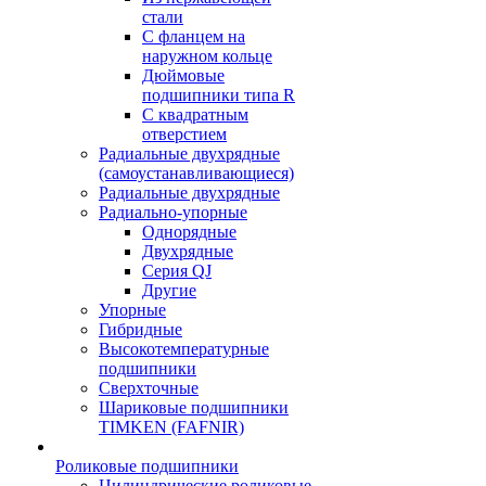
стали
С фланцем на
наружном кольце
Дюймовые
подшипники типа R
С квадратным
отверстием
Радиальные двухрядные
(самоустанавливающиеся)
Радиальные двухрядные
Радиально-упорные
Однорядные
Двухрядные
Серия QJ
Другие
Упорные
Гибридные
Высокотемпературные
подшипники
Сверхточные
Шариковые подшипники
TIMKEN (FAFNIR)
Роликовые подшипники
Цилиндрические роликовые