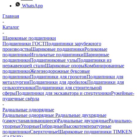
WhatsApp
Главная
-
Каталог
-
Шариковые подшипники
Подшипники ГОСТ
Подшипники зарубежного
производства
Шариковые подшипники
Роликовые
подшипники
Игольчатые подшипники
Шарнирные
подшипники
Подшипниковые узлы
Подшипники из
нержавеющей стали
Шариковые опоры
Комбинированные
подшипники
Железнодорожные буксовые
подшипники
Подшипники для грохотов
Подшипники для
металлургии
Подшипники для дробилок
Подшипники для
сельхозтехники
Подшипники для строительной
сферы
Подшипники для экскаватора и спецтехники
Ружейные-
пушечные свёрла
-
Радиальные однорядные
Радиальные однорядные
Радиальные двухрядные
(самоустанавливающиеся)
Радиальные двухрядные
Радиально-
упорные
Упорные
Гибридные
Высокотемпературные
подшипники
Сверхточные
Шариковые подшипники TIMKEN