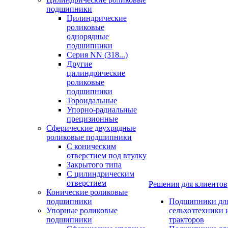
подшипники
Цилиндрические
роликовые
однорядные
подшипники
Серия NN (318...)
Другие
цилиндрические
роликовые
подшипники
Тороидальные
Упорно-радиальные
прецизионные
Сферические двухрядные
роликовые подшипники
С коническим
отверстием под втулку
Закрытого типа
С цилиндрическим
отверстием
Решения для клиентов
Конические роликовые
подшипники
Подшипники дл
Упорные роликовые
сельхозтехники 
подшипники
тракторов