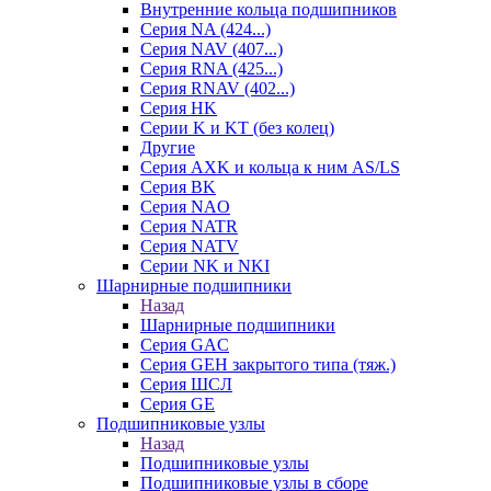
Внутренние кольца подшипников
Серия NA (424...)
Серия NAV (407...)
Серия RNA (425...)
Серия RNAV (402...)
Серия HK
Серии K и KT (без колец)
Другие
Серия AXK и кольца к ним AS/LS
Серия BK
Серия NAO
Серия NATR
Серия NATV
Серии NK и NKI
Шарнирные подшипники
Назад
Шарнирные подшипники
Серия GAC
Серия GEH закрытого типа (тяж.)
Серия ШСЛ
Серия GE
Подшипниковые узлы
Назад
Подшипниковые узлы
Подшипниковые узлы в сборе