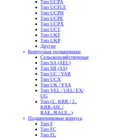
Тип UCPA
Тип UCFLE
Тип UCPH
Тип UCPE
Тип UCPX
Тип UCT
Тип UKF
Тип UKP
Другие
Корпусные подшипники
Сельскохозяйственные
Тип SA (AEL)
Тип SB (AS)
Тип UC / YAR
Тип UCX
Тип UK / YSA
Тип YEL / UEL/ EX/
UG
Тип (2.. KRR / 2..
KRR-AH../
RAE../RALE...)
Подшипниковые корпуса
Тип F
Тип FC
Тип FL