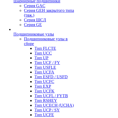
Шарнирные подшипники
Серия GAC
Серия GEH закрытого типа
(тяж.)
Серия ШСЛ
Серия GE
Подшипниковые узлы
Подшипниковые узлы в
сборе
Тип FLCTE
Тип UCC
Тип UP
Тип UCF / FY
Тип USFLE
Тип UCFA
Тип ESFD / USFD
Тип UCFC
Тип EXP
Тип UCFK
Тип UCFL / FYTB
Тип RSHEY
Тип UCECH (UCHA)
Тип UCP / SY
Тип UCFE