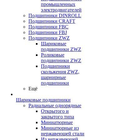
промышленных
электродвигателей
Подшипники DINROLL
Подшипники CRAFT
Подшипники FBC
Подшипники FBJ
Подшипники ZWZ
Шариковые
подшипники ZWZ
Роликовые
подшипники ZWZ
Подшипники
скольжения ZWZ,
шарнирные
подшипники
Ещё
Шариковые подшипники
Радиальные однорядные
Открытого и
закрытого типа
Миниатюрные
Миниатюрные из
нержавеющей стали
Из нержавеющей