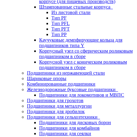
корпусе (для пищевых производств)
Штампованные стальные корпуса
Из листовой стали
Тип PF
Тип PFL
Тип PFT
Тип PP
Каучуковые демпфирующие кольца для
подшипников типа Y
Корпусный узел со сферическим роликовым
подшипником в сборе
Корпусной узел с коническим роликовым
подшипником в сборе
Подшипники из нержавеющей стали
Шариковые опоры
Комбинированные подшипники
Железнодорожные буксовые подшипники
Подшипники для локомотивов и МВПС
Подшипники для грохотов
Подшипники для металлургии
Подшипники для дробилок
Подшипники для сельхозтехники
Подшипники для дисковых борон
Подшипники для комбайнов
Подшипники для сеялки