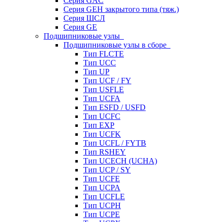
Серия GAC
Серия GEH закрытого типа (тяж.)
Серия ШСЛ
Серия GE
Подшипниковые узлы
Подшипниковые узлы в сборе
Тип FLCTE
Тип UCC
Тип UP
Тип UCF / FY
Тип USFLE
Тип UCFA
Тип ESFD / USFD
Тип UCFC
Тип EXP
Тип UCFK
Тип UCFL / FYTB
Тип RSHEY
Тип UCECH (UCHA)
Тип UCP / SY
Тип UCFE
Тип UCPA
Тип UCFLE
Тип UCPH
Тип UCPE