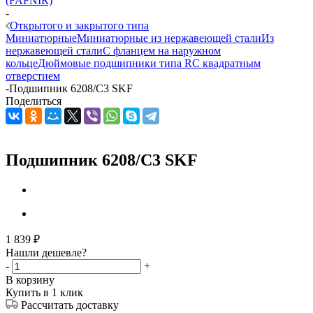
(FAFNIR)
-
Открытого и закрытого типа
Миниатюрные
Миниатюрные из нержавеющей стали
Из
нержавеющей стали
С фланцем на наружном
кольце
Дюймовые подшипники типа R
С квадратным
отверстием
-
Подшипник 6208/C3 SKF
Поделиться
Подшипник 6208/C3 SKF
1 839
₽
Нашли дешевле?
-
+
В корзину
Купить в 1 клик
Рассчитать доставку