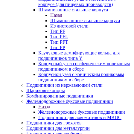
корпусе (для пищевых производств)
Штампованные стальные корпуса
Назад
Штампованные стальные корпуса
Из листовой стали
Тип PF
Тип PFL
Тип PFT
Тип PP
Каучуковые демпфирующие кольца для
подшипников типа Y
Корпусный узел со сферическим роликовым
подшипником в сборе
Корпусной узел с коническим роликовым
подшипником в сборе
Подшипники из нержавеющей стали
Шариковые опоры
Комбинированные подшипники
Железнодорожные буксовые подшипники
Назад
Железнодорожные буксовые подшипники
Подшипники для локомотивов и МВПС
Подшипники для грохотов
Подшипники для металлургии
Подшипники для дробилок