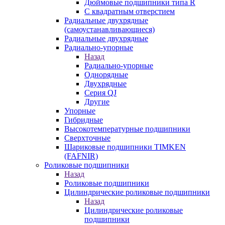
Дюймовые подшипники типа R
С квадратным отверстием
Радиальные двухрядные
(самоустанавливающиеся)
Радиальные двухрядные
Радиально-упорные
Назад
Радиально-упорные
Однорядные
Двухрядные
Серия QJ
Другие
Упорные
Гибридные
Высокотемпературные подшипники
Сверхточные
Шариковые подшипники TIMKEN
(FAFNIR)
Роликовые подшипники
Назад
Роликовые подшипники
Цилиндрические роликовые подшипники
Назад
Цилиндрические роликовые
подшипники