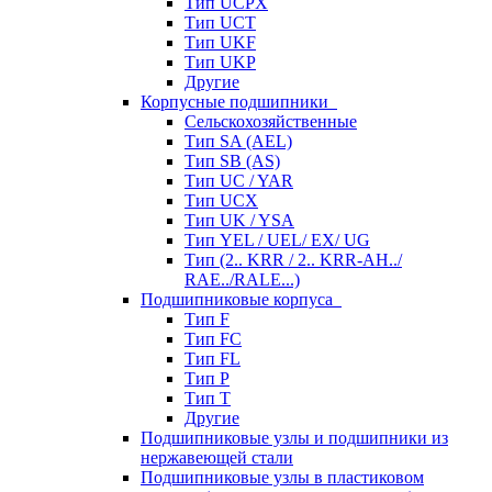
Тип UCPX
Тип UCT
Тип UKF
Тип UKP
Другие
Корпусные подшипники
Сельскохозяйственные
Тип SA (AEL)
Тип SB (AS)
Тип UC / YAR
Тип UCX
Тип UK / YSA
Тип YEL / UEL/ EX/ UG
Тип (2.. KRR / 2.. KRR-AH../
RAE../RALE...)
Подшипниковые корпуса
Тип F
Тип FC
Тип FL
Тип P
Тип T
Другие
Подшипниковые узлы и подшипники из
нержавеющей стали
Подшипниковые узлы в пластиковом