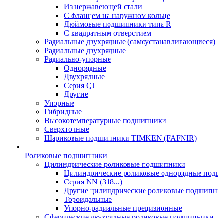
Из нержавеющей стали
С фланцем на наружном кольце
Дюймовые подшипники типа R
С квадратным отверстием
Радиальные двухрядные (самоустанавливающиеся)
Радиальные двухрядные
Радиально-упорные
Однорядные
Двухрядные
Серия QJ
Другие
Упорные
Гибридные
Высокотемпературные подшипники
Сверхточные
Шариковые подшипники TIMKEN (FAFNIR)
Роликовые подшипники
Цилиндрические роликовые подшипники
Цилиндрические роликовые однорядные по
Серия NN (318...)
Другие цилиндрические роликовые подшипн
Тороидальные
Упорно-радиальные прецизионные
Сферические двухрядные роликовые подшипники