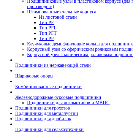
Подшипниковые узлы в пластиковом корпусе (для
производств)
Штампованные стальные корпуса
Из листовой стали
Тип PF
Тип PFL
Тип PFT
Тип PP
Каучуковые демпфирующие кольца для подшипник
Корпусный узел со сферическим роликовым подши
Корпусной узел с коническим роликовым подшипн
Подшипники из нержавеющей стали
Шариковые опоры
Комбинированные подшипники
Железнодорожные буксовые подшипники
Подшипники для локомотивов и МВПС
Подшипники для грохотов
Подшипники для металлургии
Подшипники для дробилок
Подшипники для сельхозтехники