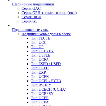
Шарнирные подшипники
Серия GAC
Серия GEH закрытого типа (тяж.)
Серия ШСЛ
Серия GE
Подшипниковые узлы
Подшипниковые узлы в сборе
Тип FLCTE
Тип UCC
Тип UP
Тип UCF / FY
Тип USFLE
Тип UCFA
Тип ESFD / USFD
Тип UCFC
Тип EXP
Тип UCFK
Тип UCFL / FYTB
Тип RSHEY
Тип UCECH (UCHA)
Тип UCP / SY
Тип UCFE
Тип UCPA