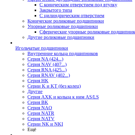
С коническим отверстием под втулку
Закрытого типа
С цилиндрическим отверстием
Конические роликовые подшипники
Упорные роликовые подшипники
Сферические упорные роликовые подшипни
Другие роликовые подшипники
Игольчатые подшипники
Внутренние кольца подшипников
Серия NA (424...)
Серия NAV (407...)
Серия RNA (425...)
Серия RNAV (402...)
Серия HK
Серии K и KT (без колец)
Другие
Серия AXK и кольца к ним AS/LS
Серия BK
Серия NAO
Серия NATR
Серия NATV
Серии NK и NKI
Ещё