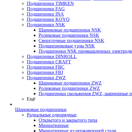
Подшипники TIMKEN
Подшипники FAG
Подшипники INA
Подшипники KOYO
Подшипники NSK
Шариковые подшипники NSK
Роликовые подшипники NSK
Сверхточные подшипники NSK
Подшипниковые узлы NSK
Подшипники NSK промышленных электродв
Подшипники DINROLL
Подшипники CRAFT
Подшипники FBC
Подшипники FBJ
Подшипники ZWZ
Шариковые подшипники ZWZ
Роликовые подшипники ZWZ
Подшипники скольжения ZWZ, шарнирные 
Ещё
Шариковые подшипники
Радиальные однорядные
Открытого и закрытого типа
Миниатюрные
Миниатюрные из нержавеющей стали