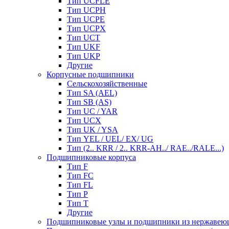
Тип UCFLE
Тип UCPH
Тип UCPE
Тип UCPX
Тип UCT
Тип UKF
Тип UKP
Другие
Корпусные подшипники
Сельскохозяйственные
Тип SA (AEL)
Тип SB (AS)
Тип UC / YAR
Тип UCX
Тип UK / YSA
Тип YEL / UEL/ EX/ UG
Тип (2.. KRR / 2.. KRR-AH../ RAE../RALE...)
Подшипниковые корпуса
Тип F
Тип FC
Тип FL
Тип P
Тип T
Другие
Подшипниковые узлы и подшипники из нержавею