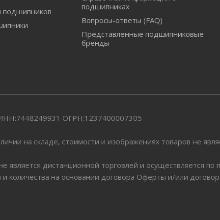
подшипниках
и подшипников
Вопросы-ответы (FAQ)
шипники
Представленные подшипниковые
бренды
" ИНН:7448249931 ОГРН:1237400007305
личии на складе, стоимости и изображениях товаров не явл
 не является дистанционной торговлей и осуществляется по
я и количества на основании договора Оферты и/или догово