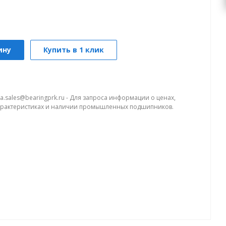
ину
Купить в 1 клик
a.sales@bearingprk.ru - Для запроса информации о ценах,
арактеристиках и наличии промышленных подшипников.