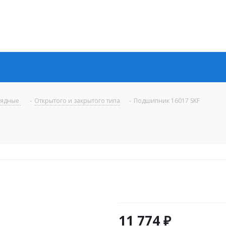
рядные
-
Открытого и закрытого типа
-
Подшипник 16017 SKF
11 774
₽