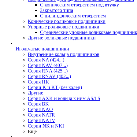
С коническим отверстием под втулку
Закрытого типа
С цилиндрическим отверстием
Конические роликовые подшипники
Упорные роликовые подшипники
Сферические упорные роликовые подшипни
Другие роликовые подшипники
Игольчатые подшипники
Внутренние кольца подшипников
Серия NA (424...)
Серия NAV (407...)
Серия RNA (425...)
Серия RNAV (402...)
Серия HK
Серии K и KT (без колец)
Другие
Серия AXK и кольца к ним AS/LS
Серия BK
Серия NAO
Серия NATR
Серия NATV
Серии NK и NKI
Ещё