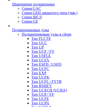
Шарнирные подшипники
Серия GAC
Серия GEH закрытого типа (тяж.)
Серия ШСЛ
Серия GE
Подшипниковые узлы
Подшипниковые узлы в сборе
Тип FLCTE
Тип UCC
Тип UP
Тип UCF / FY
Тип USFLE
Тип UCFA
Тип ESFD / USFD
Тип UCFC
Тип EXP
Тип UCFK
Тип UCFL / FYTB
Тип RSHEY
Тип UCECH (UCHA)
Тип UCP / SY
Тип UCFE
Тип UCPA