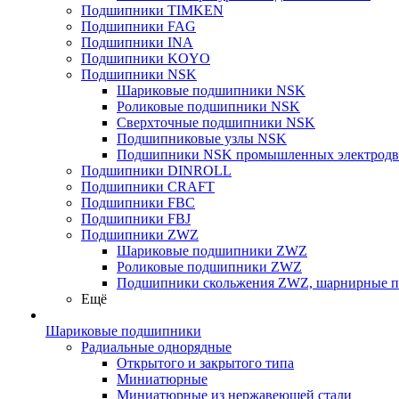
Подшипники TIMKEN
Подшипники FAG
Подшипники INA
Подшипники KOYO
Подшипники NSK
Шариковые подшипники NSK
Роликовые подшипники NSK
Сверхточные подшипники NSK
Подшипниковые узлы NSK
Подшипники NSK промышленных электродв
Подшипники DINROLL
Подшипники CRAFT
Подшипники FBC
Подшипники FBJ
Подшипники ZWZ
Шариковые подшипники ZWZ
Роликовые подшипники ZWZ
Подшипники скольжения ZWZ, шарнирные 
Ещё
Шариковые подшипники
Радиальные однорядные
Открытого и закрытого типа
Миниатюрные
Миниатюрные из нержавеющей стали