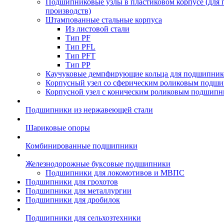
Подшипниковые узлы в пластиковом корпусе (для
производств)
Штампованные стальные корпуса
Из листовой стали
Тип PF
Тип PFL
Тип PFT
Тип PP
Каучуковые демпфирующие кольца для подшипник
Корпусный узел со сферическим роликовым подши
Корпусной узел с коническим роликовым подшипн
Подшипники из нержавеющей стали
Шариковые опоры
Комбинированные подшипники
Железнодорожные буксовые подшипники
Подшипники для локомотивов и МВПС
Подшипники для грохотов
Подшипники для металлургии
Подшипники для дробилок
Подшипники для сельхозтехники