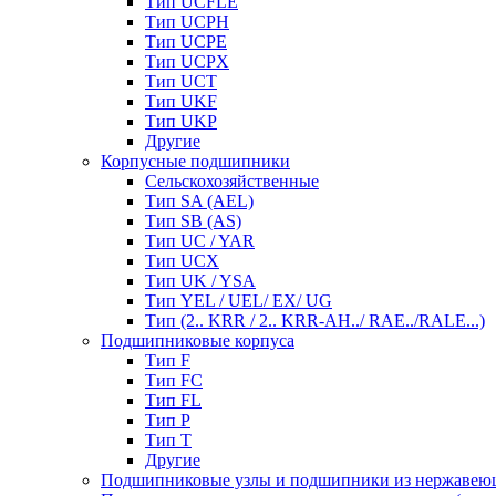
Тип UCFLE
Тип UCPH
Тип UCPE
Тип UCPX
Тип UCT
Тип UKF
Тип UKP
Другие
Корпусные подшипники
Сельскохозяйственные
Тип SA (AEL)
Тип SB (AS)
Тип UC / YAR
Тип UCX
Тип UK / YSA
Тип YEL / UEL/ EX/ UG
Тип (2.. KRR / 2.. KRR-AH../ RAE../RALE...)
Подшипниковые корпуса
Тип F
Тип FC
Тип FL
Тип P
Тип T
Другие
Подшипниковые узлы и подшипники из нержавею