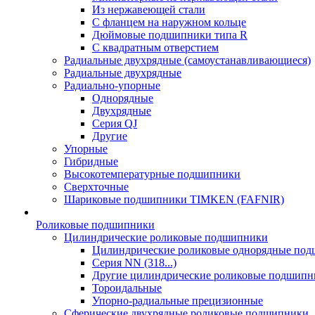
Из нержавеющей стали
С фланцем на наружном кольце
Дюймовые подшипники типа R
С квадратным отверстием
Радиальные двухрядные (самоустанавливающиеся)
Радиальные двухрядные
Радиально-упорные
Однорядные
Двухрядные
Серия QJ
Другие
Упорные
Гибридные
Высокотемпературные подшипники
Сверхточные
Шариковые подшипники TIMKEN (FAFNIR)
Роликовые подшипники
Цилиндрические роликовые подшипники
Цилиндрические роликовые однорядные по
Серия NN (318...)
Другие цилиндрические роликовые подшипн
Тороидальные
Упорно-радиальные прецизионные
Сферические двухрядные роликовые подшипники