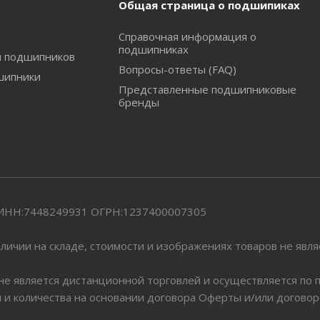
Общая страница о подшипиках
Справочная информация о
подшипниках
и подшипников
Вопросы-ответы (FAQ)
шипники
Представленные подшипниковые
бренды
" ИНН:7448249931 ОГРН:1237400007305
личии на складе, стоимости и изображениях товаров не явл
 не является дистанционной торговлей и осуществляется по
я и количества на основании договора Оферты и/или догово