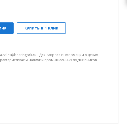
ину
Купить в 1 клик
a.sales@bearingprk.ru - Для запроса информации о ценах,
арактеристиках и наличии промышленных подшипников.