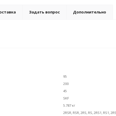
оставка
Задать вопрос
Дополнительно
95
200
45
SKF
5.787 кг
2RSR, RSR, 2RS, RS, 2RS1, RS1, 2R