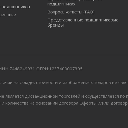
подшипниках
и подшипников
Вопросы-ответы (FAQ)
шипники
Представленные подшипниковые
бренды
" ИНН:7448249931 ОГРН:1237400007305
личии на складе, стоимости и изображениях товаров не явл
 не является дистанционной торговлей и осуществляется по
я и количества на основании договора Оферты и/или догово