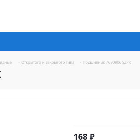
рядные
-
Открытого и закрытого типа
-
Подшипник 7690906 SZPK
K
168
₽