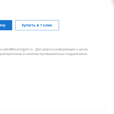
ину
Купить в 1 клик
a.sales@bearingprk.ru - Для запроса информации о ценах,
арактеристиках и наличии промышленных подшипников.