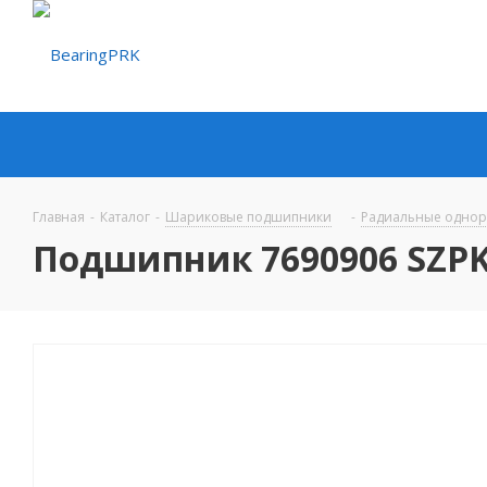
Главная
-
Каталог
-
Шариковые подшипники
-
Радиальные одно
Подшипник 7690906 SZP