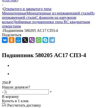
(FAFNIR)
-
Открытого и закрытого типа
Миниатюрные
Миниатюрные из нержавеющей стали
Из
нержавеющей стали
С фланцем на наружном
кольце
Дюймовые подшипники типа R
С квадратным
отверстием
-
Подшипник 580205 AC17 СПЗ-4
Поделиться
Подшипник 580205 AC17 СПЗ-4
294
₽
Нашли дешевле?
-
+
В корзину
Купить в 1 клик
Рассчитать доставку