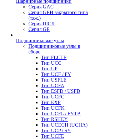
Шарнирные подшипники
Серия GAC
Серия GEH закрытого типа
(тяж.)
Серия ШСЛ
Серия GE
Подшипниковые узлы
Подшипниковые узлы в
сборе
Тип FLCTE
Тип UCC
Тип UP
Тип UCF / FY
Тип USFLE
Тип UCFA
Тип ESFD / USFD
Тип UCFC
Тип EXP
Тип UCFK
Тип UCFL / FYTB
Тип RSHEY
Тип UCECH (UCHA)
Тип UCP / SY
Тип UCFE