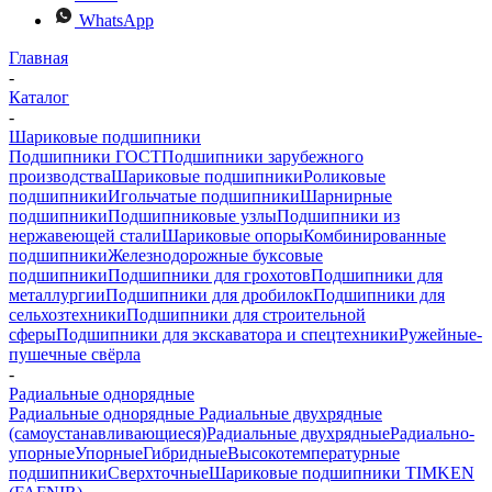
WhatsApp
Главная
-
Каталог
-
Шариковые подшипники
Подшипники ГОСТ
Подшипники зарубежного
производства
Шариковые подшипники
Роликовые
подшипники
Игольчатые подшипники
Шарнирные
подшипники
Подшипниковые узлы
Подшипники из
нержавеющей стали
Шариковые опоры
Комбинированные
подшипники
Железнодорожные буксовые
подшипники
Подшипники для грохотов
Подшипники для
металлургии
Подшипники для дробилок
Подшипники для
сельхозтехники
Подшипники для строительной
сферы
Подшипники для экскаватора и спецтехники
Ружейные-
пушечные свёрла
-
Радиальные однорядные
Радиальные однорядные
Радиальные двухрядные
(самоустанавливающиеся)
Радиальные двухрядные
Радиально-
упорные
Упорные
Гибридные
Высокотемпературные
подшипники
Сверхточные
Шариковые подшипники TIMKEN