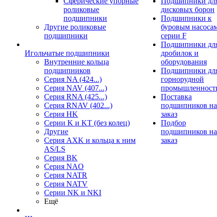
Сферические упорные
Подшипники дл
роликовые
дисковых борон
подшипники
Подшипники к
Другие роликовые
буровым насоса
подшипники
серии F
Подшипники дл
Игольчатые подшипники
дробилок и
Внутренние кольца
оборудования
подшипников
Подшипники дл
Серия NA (424...)
горнорудной
Серия NAV (407...)
промышленност
Серия RNA (425...)
Поставка
Серия RNAV (402...)
подшипников на
Серия HK
заказ
Серии K и KT (без колец)
Подбор
Другие
подшипников на
Серия AXK и кольца к ним
заказ
AS/LS
Серия BK
Серия NAO
Серия NATR
Серия NATV
Серии NK и NKI
Ещё