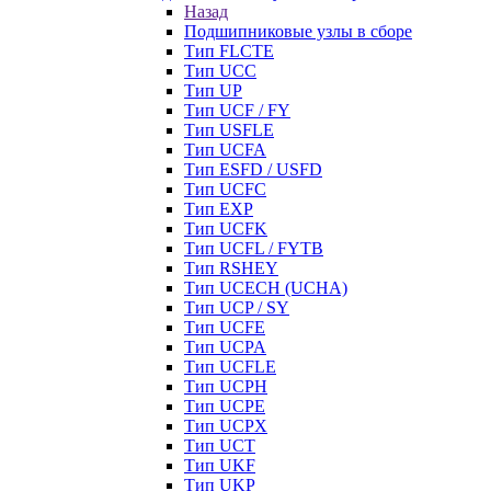
Назад
Подшипниковые узлы в сборе
Тип FLCTE
Тип UCC
Тип UP
Тип UCF / FY
Тип USFLE
Тип UCFA
Тип ESFD / USFD
Тип UCFC
Тип EXP
Тип UCFK
Тип UCFL / FYTB
Тип RSHEY
Тип UCECH (UCHA)
Тип UCP / SY
Тип UCFE
Тип UCPA
Тип UCFLE
Тип UCPH
Тип UCPE
Тип UCPX
Тип UCT
Тип UKF
Тип UKP