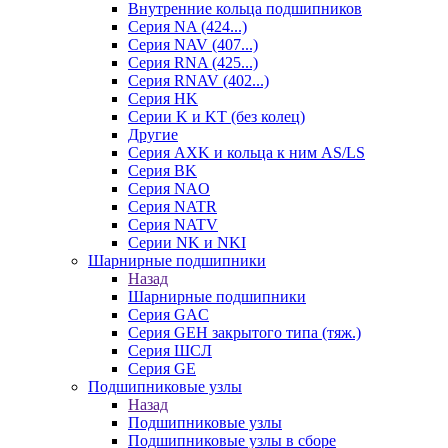
Внутренние кольца подшипников
Серия NA (424...)
Серия NAV (407...)
Серия RNA (425...)
Серия RNAV (402...)
Серия HK
Серии K и KT (без колец)
Другие
Серия AXK и кольца к ним AS/LS
Серия BK
Серия NAO
Серия NATR
Серия NATV
Серии NK и NKI
Шарнирные подшипники
Назад
Шарнирные подшипники
Серия GAC
Серия GEH закрытого типа (тяж.)
Серия ШСЛ
Серия GE
Подшипниковые узлы
Назад
Подшипниковые узлы
Подшипниковые узлы в сборе