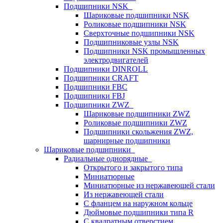
Подшипники NSK
Шариковые подшипники NSK
Роликовые подшипники NSK
Сверхточные подшипники NSK
Подшипниковые узлы NSK
Подшипники NSK промышленных
электродвигателей
Подшипники DINROLL
Подшипники CRAFT
Подшипники FBC
Подшипники FBJ
Подшипники ZWZ
Шариковые подшипники ZWZ
Роликовые подшипники ZWZ
Подшипники скольжения ZWZ,
шарнирные подшипники
Шариковые подшипники
Радиальные однорядные
Открытого и закрытого типа
Миниатюрные
Миниатюрные из нержавеющей стали
Из нержавеющей стали
С фланцем на наружном кольце
Дюймовые подшипники типа R
С квадратным отверстием