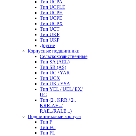
Тип UCPA
Тип UCFLE
Тип UCPH
Тип UCPE
Тип UCPX
Тип UCT
Тип UKF
Тип UKP
Другие
Корпусные подшипники
Сельскохозяйственные
Тип SA (AEL)
Тип SB (AS)
Тип UC / YAR
Тип UCX
Тип UK / YSA
Тип YEL / UEL/ EX/
UG
Тип (2.. KRR / 2..
KRR-AH../
RAE../RALE...)
Подшипниковые корпуса
Тип F
Тип FC
Тип FL