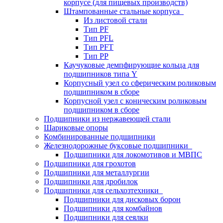
корпусе (для пищевых производств)
Штампованные стальные корпуса
Из листовой стали
Тип PF
Тип PFL
Тип PFT
Тип PP
Каучуковые демпфирующие кольца для
подшипников типа Y
Корпусный узел со сферическим роликовым
подшипником в сборе
Корпусной узел с коническим роликовым
подшипником в сборе
Подшипники из нержавеющей стали
Шариковые опоры
Комбинированные подшипники
Железнодорожные буксовые подшипники
Подшипники для локомотивов и МВПС
Подшипники для грохотов
Подшипники для металлургии
Подшипники для дробилок
Подшипники для сельхозтехники
Подшипники для дисковых борон
Подшипники для комбайнов
Подшипники для сеялки