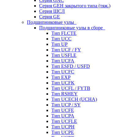
Серия GAC
Серия GEH закрытого типа (тяж.)
Серия ШСЛ
Серия GE
Подшипниковые узлы
Подшипниковые узлы в сборе
Тип FLCTE
Тип UCC
Тип UP
Тип UCF / FY
Тип USFLE
Тип UCFA
Тип ESFD / USFD
Тип UCFC
Тип EXP
Тип UCFK
Тип UCFL / FYTB
Тип RSHEY
Тип UCECH (UCHA)
Тип UCP / SY
Тип UCFE
Тип UCPA
Тип UCFLE
Тип UCPH
Тип UCPE