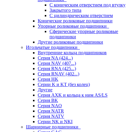
С коническим отверстием под втулку
Закрытого типа
С цилиндрическим отверстием
Конические роликовые подшипники
Упорные роликовые подшипники
Сферические упорные роликовые
подшипники
Другие роликовые подшипники
Игольчатые подшипники
Внутренние кольца подшипников
Серия NA (424...)
Серия NAV (407...)
Серия RNA (425...)
Серия RNAV (402...)
Серия HK
Серии K и KT (без колец)
Другие
Серия AXK и кольца к ним AS/LS
Серия BK
Серия NAO
Серия NATR
Серия NATV
Серии NK и NKI
Шарнирные подшипники