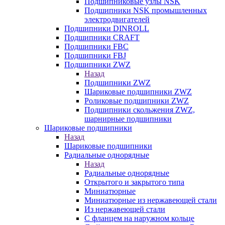
Подшипниковые узлы NSK
Подшипники NSK промышленных
электродвигателей
Подшипники DINROLL
Подшипники CRAFT
Подшипники FBC
Подшипники FBJ
Подшипники ZWZ
Назад
Подшипники ZWZ
Шариковые подшипники ZWZ
Роликовые подшипники ZWZ
Подшипники скольжения ZWZ,
шарнирные подшипники
Шариковые подшипники
Назад
Шариковые подшипники
Радиальные однорядные
Назад
Радиальные однорядные
Открытого и закрытого типа
Миниатюрные
Миниатюрные из нержавеющей стали
Из нержавеющей стали
С фланцем на наружном кольце