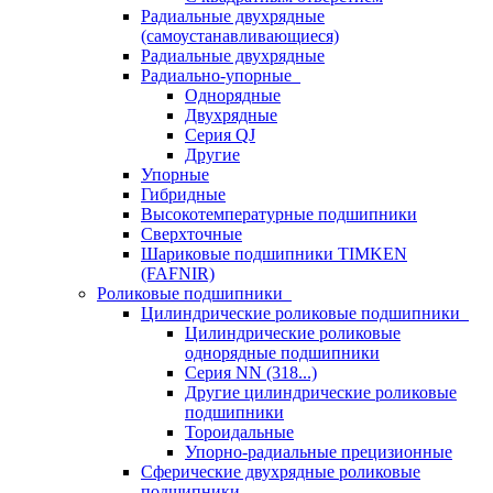
Радиальные двухрядные
(самоустанавливающиеся)
Радиальные двухрядные
Радиально-упорные
Однорядные
Двухрядные
Серия QJ
Другие
Упорные
Гибридные
Высокотемпературные подшипники
Сверхточные
Шариковые подшипники TIMKEN
(FAFNIR)
Роликовые подшипники
Цилиндрические роликовые подшипники
Цилиндрические роликовые
однорядные подшипники
Серия NN (318...)
Другие цилиндрические роликовые
подшипники
Тороидальные
Упорно-радиальные прецизионные
Сферические двухрядные роликовые
подшипники