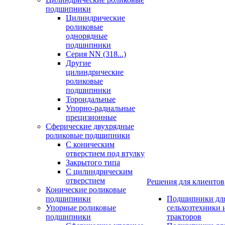
подшипники
Цилиндрические
роликовые
однорядные
подшипники
Серия NN (318...)
Другие
цилиндрические
роликовые
подшипники
Тороидальные
Упорно-радиальные
прецизионные
Сферические двухрядные
роликовые подшипники
С коническим
отверстием под втулку
Закрытого типа
С цилиндрическим
отверстием
Решения для клиентов
Конические роликовые
подшипники
Подшипники дл
Упорные роликовые
сельхозтехники 
подшипники
тракторов