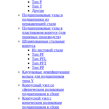
Тип P
Тип T
Другие
Подшипниковые узлы и
подшипники из
нержавеющей стали
Подшипниковые узлы в
пластиковом корпусе (для
пищевых производств)
Штампованные стальные
корпуса
Из листовой стали
Тип PF
Тип PFL
Тип PFT
Тип PP
Каучуковые демпфирующие
кольца для подшипников
типа Y
Корпусный узел со
сферическим роликовым
подшипником в сборе
Корпусной узел с
коническим роликовым
подшипником в сборе