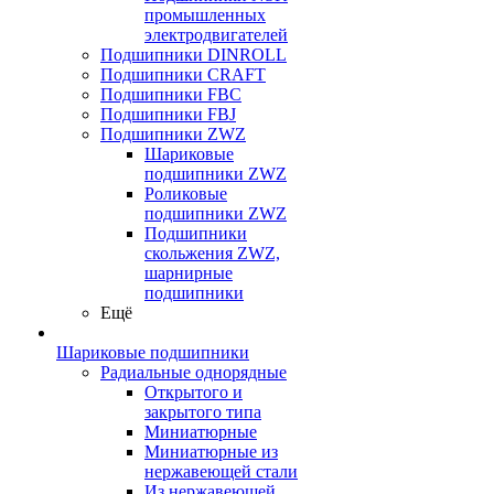
промышленных
электродвигателей
Подшипники DINROLL
Подшипники CRAFT
Подшипники FBC
Подшипники FBJ
Подшипники ZWZ
Шариковые
подшипники ZWZ
Роликовые
подшипники ZWZ
Подшипники
скольжения ZWZ,
шарнирные
подшипники
Ещё
Шариковые подшипники
Радиальные однорядные
Открытого и
закрытого типа
Миниатюрные
Миниатюрные из
нержавеющей стали
Из нержавеющей