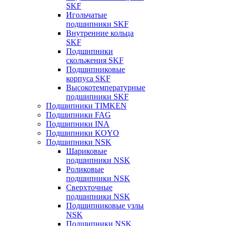
SKF
Игольчатые
подшипники SKF
Внутренние кольца
SKF
Подшипники
скольжения SKF
Подшипниковые
корпуса SKF
Высокотемпературные
подшипники SKF
Подшипники TIMKEN
Подшипники FAG
Подшипники INA
Подшипники KOYO
Подшипники NSK
Шариковые
подшипники NSK
Роликовые
подшипники NSK
Сверхточные
подшипники NSK
Подшипниковые узлы
NSK
Подшипники NSK