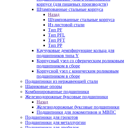
корпусе (для пищевых производств)
Штампованные стальные корпуса
Назад
Штампованные стальные корпуса
Из листовой стали
Тип PF
Тип PFL
Тип PFT
Тип PP
Каучуковые демпфирующие кольца для
подшипников типа Y
Корпусный узел со сферическим роликовым
подшипником в сборе
Корпусной узел с коническим роликовым
подшипником в сборе
Подшипники из нержавеющей стали
Шариковые опоры
Комбинированные подшипники
Железнодорожные буксовые подшипники
Назад
Железнодорожные буксовые подшипники
Подшипники для локомотивов и МВПС
Подшипники для грохотов
Подшипники для металлургии
Подшипники для дробилок