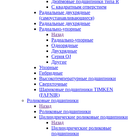
Дюймовые подшипники типа R
С квадратным отверстием
Радиальные двухрядные
(самоустанавливающиеся)
Радиальные двухрядные
Радиально-упорные
Назад
Радиально-упорные
Однорядные
Двухрядные
Серия QJ
Другие
Упорные
Гибридные
Высокотемпературные подшипники
Сверхточные
Шариковые подшипники TIMKEN
(FAFNIR)
Роликовые подшипники
Назад
Роликовые подшипники
Цилиндрические роликовые подшипники
Назад
Цилиндрические роликовые
подшипники