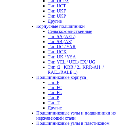
Тип UCPX
Тип UCT
Тип UKF
Тип UKP
Другие
Корпусные подшипники
Сельскохозяйственные
Тип SA (AEL)
Тип SB (AS)
Тип UC / YAR
Тип UCX
Тип UK / YSA
Тип YEL / UEL/ EX/ UG
Тип (2.. KRR / 2.. KRR-AH../
RAE../RALE...)
Подшипниковые корпуса
Тип F
Тип FC
Тип FL
Тип P
Тип T
Другие
Подшипниковые узлы и подшипники из
нержавеющей стали
Подшипниковые узлы в пластиковом