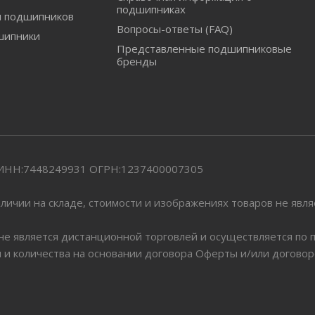
подшипниках
и подшипников
Вопросы-ответы (FAQ)
шипники
Представленные подшипниковые
бренды
" ИНН:7448249931 ОГРН:1237400007305
личии на складе, стоимости и изображениях товаров не явл
 не является дистанционной торговлей и осуществляется по
я и количества на основании договора Оферты и/или догово