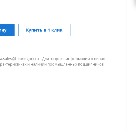
ину
Купить в 1 клик
a.sales@bearingprk.ru - Для запроса информации о ценах,
арактеристиках и наличии промышленных подшипников.